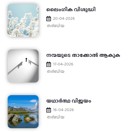
ലൈംഗിക വിശുദ്ധി
20-04-2026
ത൪ബിയ
നന്മയുടെ താക്കോൽ ആകുക
17-04-2026
ത൪ബിയ
യഥാര്‍ത്ഥ വിജയം
16-04-2026
ത൪ബിയ