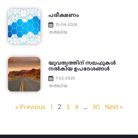
പരീക്ഷണം
15-04-2026
ത൪ബിയ
യുവത്വത്തിന് സലഫുകൾ
നൽകിയ ഉപദേശങ്ങൾ
7-02-2026
ത൪ബിയ
« Previous
1
3
4
30
Next »
2
…