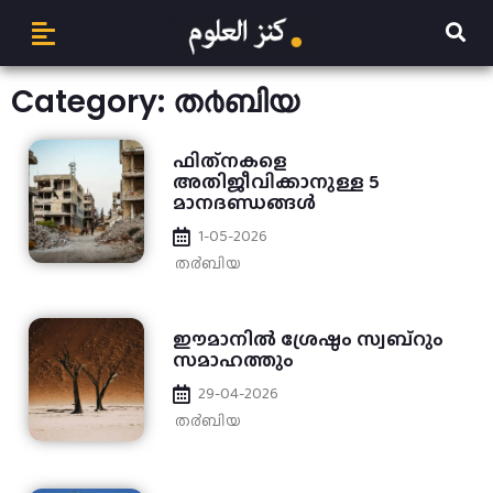
Category: ത൪ബിയ
ഫിത്‌നകളെ
അതിജീവിക്കാനുള്ള 5
മാനദണ്ഡങ്ങൾ
1-05-2026
ത൪ബിയ
ഈമാനിൽ ശ്രേഷ്ഠം സ്വബ്റും
സമാഹത്തും
29-04-2026
ത൪ബിയ