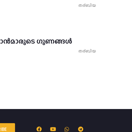
ത൪ബിയ
മാൻമാരുടെ ഗുണങ്ങൾ
ത൪ബിയ
IBE