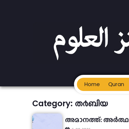
Home
Quran
Category: ത൪ബിയ
അമാനത്ത്: അര്‍ത