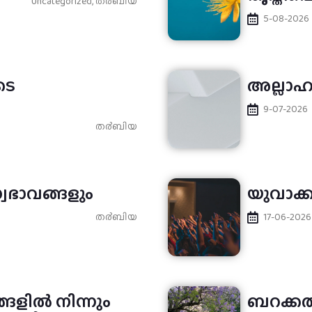
Uncategorized
,
ത൪ബിയ
5-08-2026
ടെ
അല്ലാഹു
9-07-2026
ത൪ബിയ
്വഭാവങ്ങളും
യുവാക്
ത൪ബിയ
17-06-2026
ങളിൽ നിന്നും
ബറക്കത്