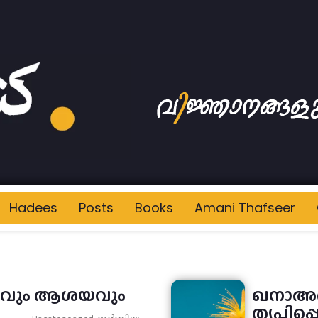
Hadees
Posts
Books
Amani Thafseer
്ഥവും ആശയവും
ഖനാഅത്
തൃപ്തിപ്