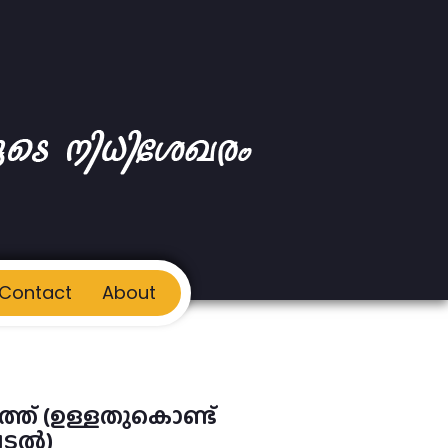
Contact
About
ത് (ഉള്ളതുകൊണ്ട്
പെടൽ)