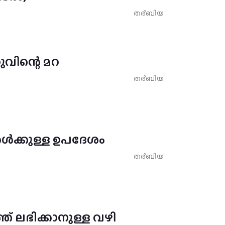
ത൪ബിയ
വിന്റെ മറ
ത൪ബിയ
കൾക്കുള്ള ഉപദേശം
ത൪ബിയ
ത് ലഭിക്കാനുള്ള വഴി