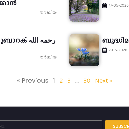
ക്കാൻ
17-05-2026
ത൪ബിയ
് رحمه الله
ബുദ്ധി
7-05-2026
ത൪ബിയ
2
3
30
Next »
« Previous
1
…
SUBSCR