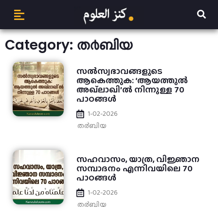
Category: ത൪ബിയ
സൽസ്വഭാവങ്ങളുടെ
ആകെത്തുക: ‘ആയത്തുൽ
അഖ്‌ലാഖി’ൽ നിന്നുള്ള 70
പാഠങ്ങൾ
1-02-2026
ത൪ബിയ
സഹവാസം, യാത്ര, വിജ്ഞാന
സമ്പാദനം എന്നിവയിലെ 70
പാഠങ്ങൾ
1-02-2026
ത൪ബിയ