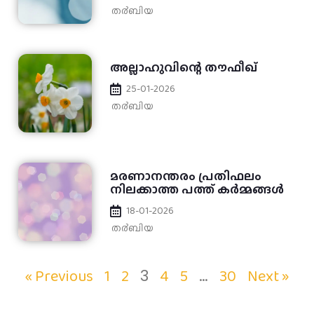
ത൪ബിയ
അല്ലാഹുവിന്റെ തൗഫീഖ്
25-01-2026
ത൪ബിയ
മരണാനന്തരം പ്രതിഫലം
നിലക്കാത്ത പത്ത് കര്‍മ്മങ്ങൾ
18-01-2026
ത൪ബിയ
« Previous
1
2
4
5
30
Next »
3
…