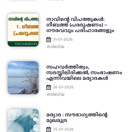
നാവിന്റെ വിപത്തുകൾ:
ഗീബത്ത് (പരദൂഷണം) –
ഗൗരവവും പരിഹാരങ്ങളും
31-01-2026
ത൪ബിയ
സഹവർത്തിത്വം,
സദസ്സിലിരിക്കൽ, സംഭാഷണം
എന്നിവയിലെ മര്യാദകൾ
26-01-2026
ത൪ബിയ
മര്യാദ : സൗഭാഗ്യത്തിന്റെ
മുഖമുദ്ര
25-01-2026