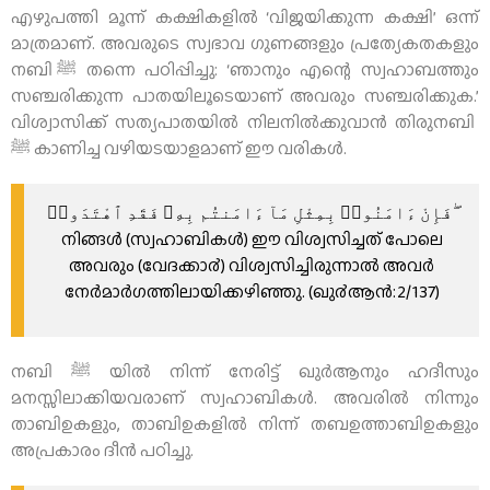
എഴുപത്തി മൂന്ന്‌ കക്ഷികളിൽ ‘വിജയിക്കുന്ന കക്ഷി’ ഒന്ന്‌
മാത്രമാണ്‌. അവരുടെ സ്വഭാവ ഗുണങ്ങളും പ്രത്യേകതകളും
നബി ﷺ തന്നെ പഠിപ്പിച്ചു: ‘ഞാനും എന്റെ സ്വഹാബത്തും
സഞ്ചരിക്കുന്ന പാതയിലൂടെയാണ്‌ അവരും സഞ്ചരിക്കുക.’
വിശ്വാസിക്ക്‌ സത്യപാതയിൽ നിലനിൽക്കുവാൻ തിരുനബി
ﷺ കാണിച്ച വഴിയടയാളമാണ്‌ ഈ വരികൾ.
ﻓَﺈِﻥْ ءَاﻣَﻨُﻮا۟ ﺑِﻤِﺜْﻞِ ﻣَﺎٓ ءَاﻣَﻨﺘُﻢ ﺑِﻪِۦ ﻓَﻘَﺪِ ٱﻫْﺘَﺪَﻭا۟ ۖ
നിങ്ങള്‍ (സ്വഹാബികള്‍) ഈ വിശ്വസിച്ചത് പോലെ
അവരും (വേദക്കാ൪) വിശ്വസിച്ചിരുന്നാല്‍ അവര്‍
നേര്‍മാര്‍ഗത്തിലായിക്കഴിഞ്ഞു. (ഖു൪ആന്‍:2/137)
നബി ﷺ യില്‍ നിന്ന് നേരിട്ട് ഖുര്‍ആനും ഹദീസും
മനസ്സിലാക്കിയവരാണ് സ്വഹാബികള്‍. അവരില്‍ നിന്നും
താബിഉകളും, താബിഉകളില്‍ നിന്ന് തബഉത്താബിഉകളും
അപ്രകാരം ദീന്‍ പഠിച്ചു.