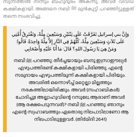
സുന്നത്തില്‍ നിന്നും ബഹുദൂരം അകന്നു. അവ൪ വിവിധ
കക്ഷികളായി. അങ്ങനെ നബി ﷺ മുന്‍കൂട്ടി പറഞ്ഞിട്ടുള്ളത്
തന്നെ സംഭവിച്ചു.
وَإِنَّ بني إسرائيل تَفَرَّقَتْ عَلَى ثِنْتَيْنِ وَسَبْعِينَ مِلَّةً، وَتَفْتَرِقُ أُمَّتِي
عَلَى ثَلاَثٍ وَسَبْعِينَ مِلَّةً، كُلُّهُمْ فِي النَّارِ إِلاَّ مِلَّةً وَاحِدَةً. قَالُوا:
وَمَنْ هِيَ يَا رَسُولَ اللهِ؟ قَالَ: مَا أَنَا عَلَيْهِ وَأَصْحَابِي
നബി ﷺ പറഞ്ഞു: തീര്‍ച്ചയായും ബനൂ ഇസ്രാഈല്യര്‍
എഴുപത്തിരണ്ട് കക്ഷികളായി പിരിഞ്ഞു. എന്റെ
സമുദായം എഴുപത്തിമൂന്ന് കക്ഷികളായി പിരിയും.
അവരില്‍ ഒന്നൊഴിച്ച് മറ്റെല്ലാ മില്ലത്തും
നരകത്തിലായിരിക്കും. അവര്‍ (സഹാബികള്‍)
ചോദിച്ചുഃ അല്ലാഹുവിന്റെ റസൂലേ, ആരാണ് അവര്‍
(ആ രക്ഷപെടുന്നവ൪)? നബി ﷺ പറഞ്ഞു: ഞാനും
എന്റെ സ്വഹാബത്തും ഏതൊരു നിലപാടിലാണോ ആ
നിലപാടിലുള്ളവര്‍. (തിര്‍മിദി:2641)