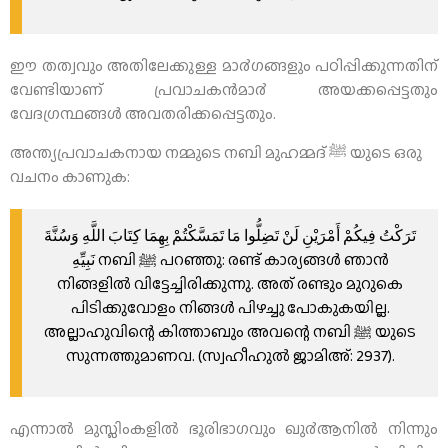
ഈ തത്വവും അതിലേക്കുള്ള മാ൪ഗങ്ങളും പഠിപ്പിക്കുന്നതിന്
വേണ്ടിയാണ് പ്രവാചകന്‍മാ൪ അയക്കപ്പെട്ടതും
വേദഗ്രന്ഥങ്ങള്‍ അവതരിക്കപ്പെട്ടതും.
അന്ത്യപ്രവാചകനായ നമ്മുടെ നബി മുഹമ്മദ് ﷺ യുടെ ഒരു
വചനം കാണുക:
تَرَكْتُ فِيكُمْ أَمْرَيْنِ لَنْ تَضِلُّوا مَا تَمَسَّكْتُمْ بِهِمَا كِتَابَ اللَّهِ وَسُنَّةَ
നബി ﷺ പറഞ്ഞു: രണ്ട് കാര്യങ്ങള്‍ ഞാന്‍
نَبِيِّهِ
നിങ്ങളില്‍ വിട്ടേച്ചിരിക്കുന്നു. അത് രണ്ടും മുറുകെ
പിടിക്കുവോളം നിങ്ങള്‍ പിഴച്ചു പോകുകയില്ല.
അല്ലാഹുവിന്റെ കിത്താബും അവന്റെ നബി ﷺ യുടെ
സുന്നത്തുമാണവ. (സ്വഹീഹുല്‍ ജാമിഅ്: 2937).
എന്നാല്‍ മുസ്ലിംകളില്‍ ഭൂരിഭാഗവും ഖു൪ആനില്‍ നിന്നും