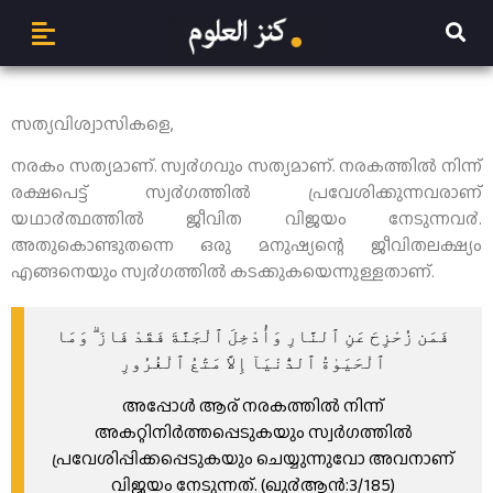
സത്യവിശ്വാസികളെ,
നരകം സത്യമാണ്. സ്വ൪ഗവും സത്യമാണ്. നരകത്തില്‍ നിന്ന്
രക്ഷപെട്ട് സ്വ൪ഗത്തില്‍ പ്രവേശിക്കുന്നവരാണ്
യഥാ൪ത്ഥത്തില്‍ ജീവിത വിജയം നേടുന്നവ൪.
അതുകൊണ്ടുതന്നെ ഒരു മനുഷ്യന്റെ ജീവിതലക്ഷ്യം
എങ്ങനെയും സ്വ൪ഗത്തില്‍ കടക്കുകയെന്നുള്ളതാണ്.
ﻓَﻤَﻦ ﺯُﺣْﺰِﺡَ ﻋَﻦِ ٱﻟﻨَّﺎﺭِ ﻭَﺃُﺩْﺧِﻞَ ٱﻟْﺠَﻨَّﺔَ ﻓَﻘَﺪْ ﻓَﺎﺯَ ۗ ﻭَﻣَﺎ
ٱﻟْﺤَﻴَﻮٰﺓُ ٱﻟﺪُّﻧْﻴَﺎٓ ﺇِﻻَّ ﻣَﺘَٰﻊُ ٱﻟْﻐُﺮُﻭﺭِ
അപ്പോള്‍ ആര് നരകത്തില്‍ നിന്ന്
അകറ്റിനിര്‍ത്തപ്പെടുകയും സ്വര്‍ഗത്തില്‍
പ്രവേശിപ്പിക്കപ്പെടുകയും ചെയ്യുന്നുവോ അവനാണ്
വിജയം നേടുന്നത്‌. (ഖു൪ആന്‍:3/185)