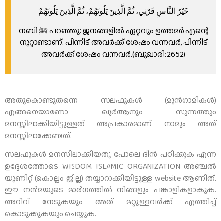
خَيْرُ النَّاسِ قَرْنِي، ثُمَّ الَّذِينَ يَلُونَهُمْ، ثُمَّ الَّذِينَ يَلُونَهُمْ
നബി ﷺ പറഞ്ഞു: ജനങ്ങളില്‍ ഏറ്റവും ഉത്തമര്‍ എന്റെ
നൂറ്റാണ്ടാണ്‌. പിന്നീട് അവര്‍ക്ക് ശേഷം വന്നവര്‍, പിന്നീട്
അവര്‍ക്ക് ശേഷം വന്നവര്‍.(ബുഖാരി:2652)
അതുകൊണ്ടുതന്നെ സലഫുകള്‍ (മുൻഗാമികൾ)
എങ്ങനെയാണോ ഖുര്‍ആനും സുന്നത്തും
മനസ്സിലാക്കിയിട്ടുള്ളത് അപ്രകാരമാണ്‌ നാമും അത്
മനസ്സിലാക്കേണ്ടത്‌.
സലഫുകൾ മനസിലാക്കിയതു പോലെ ദീൻ പഠിക്കുക എന്ന
ഉദ്ദേശത്തോടെ WISDOM ISLAMIC ORGANIZATION അഞ്ചൽ
യൂണിറ്റ് (കൊല്ലം ജില്ല) തയ്യാറാക്കിയിട്ടുള്ള website ആണിത്.
ഈ നന്‍മയുടെ മാ൪ഗത്തില്‍ നിങ്ങളും പങ്കാളികളാകുക.
അറിവ് നേടുകയും അത് മറ്റുള്ളവ൪ക്ക് എത്തിച്ച്
കൊടുക്കുകയും ചെയ്യുക.