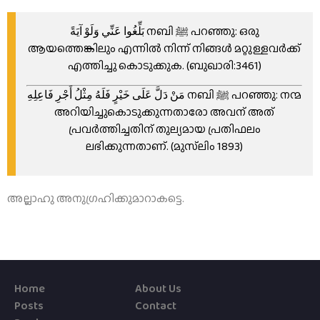
നബി ﷺ പറഞ്ഞു: ഒരു
بَلِّغُوا عَنِّي وَلَوْ آيَةً
ആയത്തെങ്കിലും എന്നിൽ നിന്ന് നിങ്ങൾ മറ്റുള്ളവർക്ക്
എത്തിച്ചു കൊടുക്കുക. (ബുഖാരി:3461)
നബി ﷺ പറഞ്ഞു: നന്മ
مَنْ دَلَّ عَلَى خَيْرٍ فَلَهُ مِثْلُ أَجْرِ فَاعِلِهِ
അറിയിച്ചുകൊടുക്കുന്നതാരോ അവന് അത്
പ്രവര്‍ത്തിച്ചതിന് തുല്യമായ പ്രതിഫലം
ലഭിക്കുന്നതാണ്. (മുസ്‌ലിം 1893)
അല്ലാഹു അനുഗ്രഹിക്കുമാറാകട്ടെ.
Home
About Us
Posts
Contact