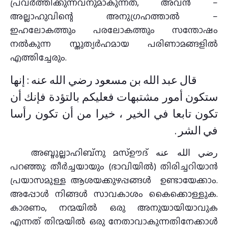
പ്രവർത്തിക്കുന്നവനുമാകുന്നത്, അവൻ –
അല്ലാഹുവിന്റെ അനുഗ്രഹത്താൽ –
ഇഹലോകത്തും പരലോകത്തും സന്തോഷം
നൽകുന്ന സ്തുത്യർഹമായ പരിണാമങ്ങളിൽ
എത്തിച്ചേരും.
قال عبد الله بن مسعود رضي الله عنه : إنها
ستكون أمور مشتبهات فعليكم بالتؤدة فإنك أن
تكون تابعا في الخير ، خيرا من أن تكون رأسا
في الشر .
അബ്ദുല്ലാഹിബ്നു മസ്ഊദ് رضي الله عنه
പറഞ്ഞു: തീർച്ചയായും (ഭാവിയിൽ) തിരിച്ചറിയാൻ
പ്രയാസമുള്ള ആശയക്കുഴപ്പങ്ങൾ ഉണ്ടായേക്കാം.
അപ്പോൾ നിങ്ങൾ സാവകാശം കൈക്കൊള്ളുക.
കാരണം, നന്മയിൽ ഒരു അനുയായിയാവുക
എന്നത് തിന്മയിൽ ഒരു നേതാവാകുന്നതിനേക്കാൾ