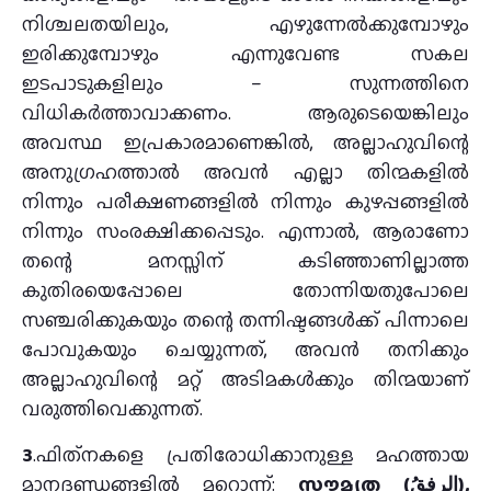
നിശ്ചലതയിലും, എഴുന്നേൽക്കുമ്പോഴും
ഇരിക്കുമ്പോഴും എന്നുവേണ്ട സകല
ഇടപാടുകളിലും – സുന്നത്തിനെ
വിധികർത്താവാക്കണം. ആരുടെയെങ്കിലും
അവസ്ഥ ഇപ്രകാരമാണെങ്കിൽ, അല്ലാഹുവിന്റെ
അനുഗ്രഹത്താൽ അവൻ എല്ലാ തിന്മകളിൽ
നിന്നും പരീക്ഷണങ്ങളിൽ നിന്നും കുഴപ്പങ്ങളിൽ
നിന്നും സംരക്ഷിക്കപ്പെടും. എന്നാൽ, ആരാണോ
തന്റെ മനസ്സിന് കടിഞ്ഞാണില്ലാത്ത
കുതിരയെപ്പോലെ തോന്നിയതുപോലെ
സഞ്ചരിക്കുകയും തന്റെ തന്നിഷ്ടങ്ങൾക്ക് പിന്നാലെ
പോവുകയും ചെയ്യുന്നത്, അവൻ തനിക്കും
അല്ലാഹുവിന്റെ മറ്റ് അടിമകൾക്കും തിന്മയാണ്
വരുത്തിവെക്കുന്നത്.
3
.ഫിത്‌നകളെ പ്രതിരോധിക്കാനുള്ള മഹത്തായ
മാനദണ്ഡങ്ങളിൽ മറ്റൊന്ന്:
സൗമ്യത (الرفقُ),