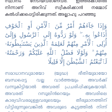
സ്ഥാനം നേടിയവരാണവർ. ഇത്തരക്കാരിൽ
നിന്നാണ് അറിവ് സ്വീകരിക്കാൻ നമ്മോട്
കൽപ്പിക്കപ്പെട്ടിരിക്കുന്നത്. അല്ലാഹു പറഞ്ഞു:
وَإِذَا جَآءَهُمْ أَمْرٌ مِّنَ ٱلْأَمْنِ أَوِ ٱلْخَوْفِ
أَذَاعُوا۟ بِهِۦ ۖ وَلَوْ رَدُّوهُ إِلَى ٱلرَّسُولِ وَإِلَىٰٓ
أُو۟لِى ٱلْأَمْرِ مِنْهُمْ لَعَلِمَهُ ٱلَّذِينَ يَسْتَنۢبِطُونَهُۥ
مِنْهُمْ ۗ وَلَوْلَا فَضْلُ ٱللَّهِ عَلَيْكُمْ وَرَحْمَتُهُۥ
لَٱتَّبَعْتُمُ ٱلشَّيْطَٰنَ إِلَّا قَلِيلًا
സമാധാനവുമായോ (യുദ്ധ) ഭീതിയുമായോ
ബന്ധപ്പെട്ട വല്ല വാര്‍ത്തയും അവര്‍ക്ക്
വന്നുകിട്ടിയാല്‍ അവരത് പ്രചരിപ്പിക്കുകയായി.
അവരത് റസൂലിന്‍റെയും അവരിലെ
കാര്യവിവരമുള്ളവരുടെയും തീരുമാനത്തിന്
വിട്ടിരുന്നുവെങ്കില്‍ അവരുടെ കൂട്ടത്തില്‍ നിന്ന്