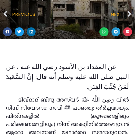
PREVIOUS
NEXT
عن المقداد بن الأسود رضي الله عنه ، عن
النبي صلى الله عليه وسلم أنه قال: إِنَّ السَّعَيدَ
لَمَنْ جُنِّبَ الفِتَن.
മിഖ്ദാദ് ബ്നു അസ്‌വദ് رَضِيَ اللَّهُ عَنْهُ വിൽ
നിന്ന് നിവേദനം: നബി ﷺ പറഞ്ഞു: തീർച്ചയായും,
ഫിത്‌നകളിൽ (കുഴപ്പങ്ങളിലും
പരീക്ഷണങ്ങളിലും) നിന്ന് അകറ്റിനിർത്തപ്പെട്ടവൻ
ആരോ അവനാണ് യഥാർത്ഥ സൗഭാഗ്യവാൻ.