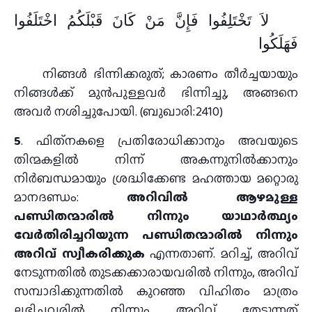
لاَ تَخْتَلِفُوا فَإِنَّ مَنْ كَانَ قَبْلَكُمُ اخْتَلَفُوا
فَهَلَكُوا
നിങ്ങൾ ഭിന്നിക്കരുത്; കാരണം തീർച്ചയായും
നിങ്ങൾക്ക് മുൻപുള്ളവർ ഭിന്നിച്ചു, അങ്ങനെ
അവർ നശിച്ചുപോയി. (ബുഖാരി:2410)
5
. ഫിത്‌നകളെ പ്രതിരോധിക്കാനും അവയുടെ
തിന്മകളിൽ നിന്ന് അകന്നുനിൽക്കാനും
നിർബന്ധമായും ശ്രദ്ധിക്കേണ്ട മഹത്തായ മറ്റൊരു
മാനദണ്ഡം:
അറിവിൽ ആഴമുള്ള
പണ്ഡിതന്മാരിൽ നിന്നും യാഥാർത്ഥ്യം
വേർതിരിച്ചറിയുന്ന പണ്ഡിതന്മാരിൽ നിന്നും
അറിവ് സ്വീകരിക്കുക
എന്നതാണ്. മറിച്ച്, അറിവ്
നേടുന്നതിൽ തുടക്കക്കാരായവരിൽ നിന്നും, അറിവ്
സമ്പാദിക്കുന്നതിൽ കുറഞ്ഞ വിഹിതം മാത്രം
ലഭിച്ചവരിൽ നിന്നും അറിവ് തേടുന്നത്