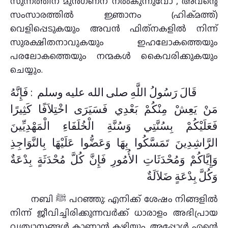
സുന്നത്തിന് മുൻഗണന നൽകുന്നുവോ , അവന്റെ
സംസാരത്തിൽ ജ്ഞാനം (ഹിക്മത്ത്)
വെളിപ്പെടുകയും അവൻ ഫിത്‌നകളിൽ നിന്ന്
സുരക്ഷിതനാവുകയും ഇഹലോകത്തെയും
പരലോകത്തെയും നന്മകൾ കൈവരിക്കുകയും
ചെയ്യും.
قَالَ رَسُولُ اللَّهِ صلى الله عليه وسلم ‏ :‏ فَإِنَّهُ
مَنْ يَعِشْ مِنْكُمْ بَعْدِي فَسَيَرَى اخْتِلاَفًا كَثِيرًا
فَعَلَيْكُمْ بِسُنَّتِي وَسُنَّةِ الْخُلَفَاءِ الْمَهْدِيِّينَ
الرَّاشِدِينَ تَمَسَّكُوا بِهَا وَعَضُّوا عَلَيْهَا بِالنَّوَاجِذِ
وَإِيَّاكُمْ وَمُحْدَثَاتِ الأُمُورِ فَإِنَّ كُلَّ مُحْدَثَةٍ بِدْعَةٌ
وَكُلَّ بِدْعَةٍ ضَلاَلَةٌ ‏
നബി ﷺ പറഞ്ഞു: എനിക്ക് ശേഷം നിങ്ങളില്‍
നിന്ന് ജീവിച്ചിരിക്കുന്നവര്‍ക്ക് ധാരാളം അഭിപ്രായ
വ്യത്യാസങ്ങള്‍ കാണാന്‍ കഴിയും. അപ്പോള്‍ എന്റെ