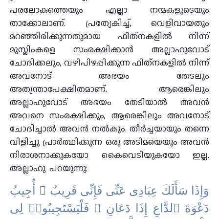
പരലോകത്തെയും എല്ലാ നന്മകളുടെയും
താക്കോലാണ്. പ്രത്യേകിച്ച്, വെളിവായതും
മറഞ്ഞിരിക്കുന്നതുമായ ഫിത്‌നകളിൽ നിന്ന്
മുസ്ലിംകളെ സംരക്ഷിക്കാൻ അല്ലാഹുവോട്
ചോദിക്കലും, വഴിപിഴപ്പിക്കുന്ന ഫിത്‌നകളിൽ നിന്ന്
അവനോട് അഭയം തേടലും
അത്യന്താപേക്ഷിതമാണ്. ആരെങ്കിലും
അല്ലാഹുവോട് അഭയം തേടിയാൽ അവൻ
അവനെ സംരക്ഷിക്കും, ആരെങ്കിലും അവനോട്
ചോദിച്ചാൽ അവൻ നൽകും. തീർച്ചയായും തന്നെ
വിളിച്ചു പ്രാർത്ഥിക്കുന്ന ഒരു അടിമയെയും അവൻ
നിരാശനാക്കുകയോ കൈവെടിയുകയോ ഇല്ല.
അല്ലാഹു പറയുന്നു:
ﻭَﺇِﺫَا ﺳَﺄَﻟَﻚَ ﻋِﺒَﺎﺩِﻯ ﻋَﻨِّﻰ ﻓَﺈِﻧِّﻰ ﻗَﺮِﻳﺐٌ ۖ ﺃُﺟِﻴﺐُ
ﺩَﻋْﻮَﺓَ ٱﻟﺪَّاﻉِ ﺇِﺫَا ﺩَﻋَﺎﻥِ ۖ ﻓَﻠْﻴَﺴْﺘَﺠِﻴﺒُﻮا۟ ﻟِﻰ