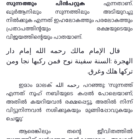
സുന്നത്തും പിൻപറ്റുക
എന്നതാണ്.
ഖുർആനിലും സുന്നത്തിലും അടിയുറച്ചു
നിൽക്കുക എന്നത് ഇഹലോകത്തും പരലോകത്തും
പ്രതാപത്തിന്റയും രക്ഷയുടെയും
വിജയത്തിന്റെയും പാതയാണ്.
قال الإمام مالك رحمه الله إمام دار
الهجرة :السنة سفينة نوح فمن ركبها نجا ومن
تركها هلك وغرق.
ഇമാം മാലക് رحمه الله പറഞ്ഞു: ‘സുന്നത്ത്
എന്നത് നൂഹ് നബിയുടെ കപ്പൽ പോലെയാണ്;
അതിൽ കയറിയവൻ രക്ഷപ്പെട്ടു, അതിൽ നിന്ന്
വിട്ടുനിന്നവൻ നശിക്കുകയും മുങ്ങിപ്പോവുകയും
ചെയ്തു.’
ആരെങ്കിലും തന്റെ ജീവിതത്തിൽ