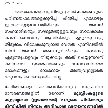
ابن ماجه) (194) .]
അതുകൊണ്ട്, ബുദ്ധിയുള്ളവൻ കാര്യങ്ങളുടെ
പരിണതഫലങ്ങളെക്കുറിച്ച് ചിന്തിച്ച് എപ്പോഴും
ജാഗ്രതയുള്ളവനായിരിക്കും. അവൻ
സഹനശീലനും , സൗമ്യതയുള്ളവനും , സാവകാശം
കാണിക്കുന്നവനും ആയിരിക്കും. എടുത്തുചാട്ടം,
തിടുക്കം, വിവേകശൂന്യമായ വേഗത എന്നിവയിൽ
നിന്ന് അവൻ അകന്നുനിൽക്കും. കാരണം,
എടുത്തുചാട്ടവും തിടുക്കവും അത് ചെയ്യുന്നവന്
കഠിനമായ ദുരന്തഫലങ്ങളും വേദനാനിറഞ്ഞ
ദോഷങ്ങളും മോശമായ അന്ത്യവുമല്ലാതെ
മറ്റൊന്നും കൊണ്ടുവരികയില്ല.
4
.ഫിത്‌നകളെ പ്രതിരോധിക്കാനുള്ള സുപ്രധാന
മാനദണ്ഡങ്ങളിൽ മറ്റൊന്ന്:
മുസ്ലിംകളുടെ
കൂട്ടായ്മയെ (ജമാഅത്ത്) മുറുകെ പിടിക്കലും
ഭിന്നിപ്പിൽ നിന്നും അഭിപ്രായ വ്യത്യാസങ്ങളിൽ