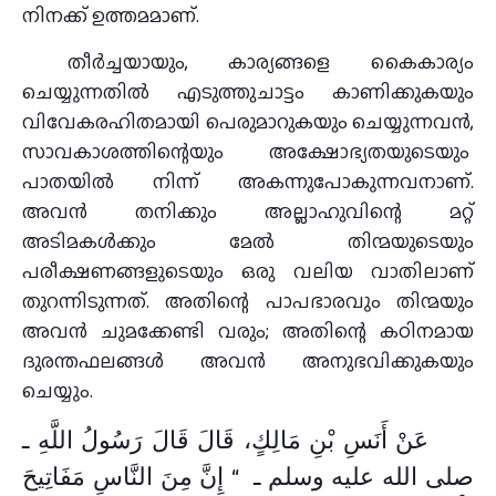
നിനക്ക് ഉത്തമമാണ്.
തീർച്ചയായും, കാര്യങ്ങളെ കൈകാര്യം
ചെയ്യുന്നതിൽ എടുത്തുചാട്ടം കാണിക്കുകയും
വിവേകരഹിതമായി പെരുമാറുകയും ചെയ്യുന്നവൻ,
സാവകാശത്തിന്റെയും അക്ഷോഭ്യതയുടെയും
പാതയിൽ നിന്ന് അകന്നുപോകുന്നവനാണ്.
അവൻ തനിക്കും അല്ലാഹുവിന്റെ മറ്റ്
അടിമകൾക്കും മേൽ തിന്മയുടെയും
പരീക്ഷണങ്ങളുടെയും ഒരു വലിയ വാതിലാണ്
തുറന്നിടുന്നത്. അതിന്റെ പാപഭാരവും തിന്മയും
അവൻ ചുമക്കേണ്ടി വരും; അതിന്റെ കഠിനമായ
ദുരന്തഫലങ്ങൾ അവൻ അനുഭവിക്കുകയും
ചെയ്യും.
عَنْ أَنَسِ بْنِ مَالِكٍ، قَالَ قَالَ رَسُولُ اللَّهِ ـ
صلى الله عليه وسلم ـ ‏ “‏ إِنَّ مِنَ النَّاسِ مَفَاتِيحَ