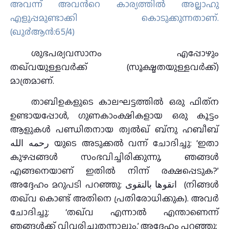
അവന്ന് അവന്‍റെ കാര്യത്തില്‍ അല്ലാഹു
എളുപ്പമുണ്ടാക്കി കൊടുക്കുന്നതാണ്‌.
(ഖു൪ആന്‍:65/4)
ശുഭപര്യവസാനം എപ്പോഴും
തഖ്‌വയുള്ളവർക്ക് (സൂക്ഷ്മതയുള്ളവർക്ക്)
മാത്രമാണ്.
താബിഉകളുടെ കാലഘട്ടത്തിൽ ഒരു ഫിത്‌ന
ഉണ്ടായപ്പോൾ, ഗുണകാംക്ഷികളായ ഒരു കൂട്ടം
ആളുകൾ പണ്ഡിതനായ ത്വൽഖ് ബ്നു ഹബീബ്
رحمه الله യുടെ അടുക്കൽ വന്ന് ചോദിച്ചു: ‘ഇതാ
കുഴപ്പങ്ങൾ സംഭവിച്ചിരിക്കുന്നു, ഞങ്ങൾ
എങ്ങനെയാണ് ഇതിൽ നിന്ന് രക്ഷപ്പെടുക?’
അദ്ദേഹം മറുപടി പറഞ്ഞു: اتقوها بالتقوى (നിങ്ങൾ
തഖ്‌വ കൊണ്ട് അതിനെ പ്രതിരോധിക്കുക). അവർ
ചോദിച്ചു: ‘തഖ്‌വ എന്നാൽ എന്താണെന്ന്
ഞങ്ങൾക്ക് വിവരിച്ചുതന്നാലും.’ അദ്ദേഹം പറഞ്ഞു: