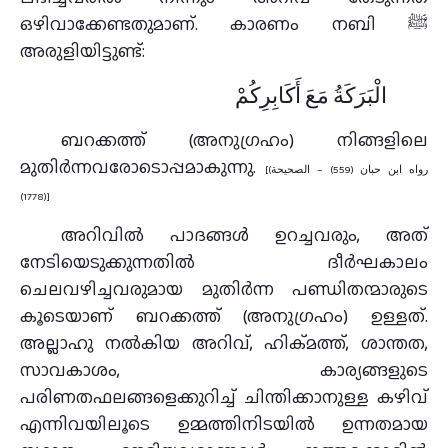
ഒഴിവാക്കേണ്ടതുമാണ്. കാരണം നബി ﷺ
അരുളിയിട്ടുണ്ട്:
الْبَرَكَةُ مَعَ أَكَابِرِكُمْ
ബറക്കത്ത് (അനുഗ്രഹം) നിങ്ങളിലെ
മുതിർന്നവരോടൊപ്പമാകുന്നു.
[رواه ابن حبان (559) – الصحيحة)
(1778)]
അറിവിൽ പാദങ്ങൾ ഉറച്ചവരും, അത്
നേടിയെടുക്കുന്നതിൽ ദീർഘകാലം
ചെലവഴിച്ചവരുമായ മുതിർന്ന പണ്ഡിതന്മാരുടെ
കൂടെയാണ് ബറക്കത്ത് (അനുഗ്രഹം) ഉള്ളത്.
അല്ലാഹു നൽകിയ അറിവ്, ഹിക്മത്ത്, ശാന്തത,
സാവകാശം, കാര്യങ്ങളുടെ
പരിണതഫലങ്ങളെക്കുറിച്ച് ചിന്തിക്കാനുള്ള കഴിവ്
എന്നിവയിലൂടെ ഉമ്മത്തിനിടയിൽ ഉന്നതമായ