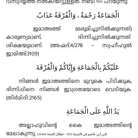
വസ്വിയ്യത്ത് നൽകിയിട്ടുള്ളത്. നബി ﷺ പറയുന്നു:
الْجَمَاعَةُ رَحْمَةٌ ، وَالْفُرْقَةُ عَذَابٌ.
ജമാഅത്ത് (ഒരുമിച്ചുനിൽക്കുന്നത്)
കാരുണ്യമാണ്, ഭിന്നിച്ചുനിൽക്കുന്നത്
ശിക്ഷയുമാണ്. (അഹ്മദ്:4/278 – സ്വഹീഹുൽ
ജാമിഅ്:3109)
عَلَيْكُمْ بِالْجَمَاعَةِ وَإِيَّاكُمْ وَالْفُرْقَةَ
നിങ്ങൾ ജമാഅത്തിനെ മുറുകെ പിടിക്കുക,
ഭിന്നിപ്പിനെ നിങ്ങൾ ജാഗ്രതയോടെ വെടിയുക.
(തിര്‍മിദി:2165)
يَدُ اللَّهِ عَلَى الْجَمَاعَةِ
അല്ലാഹുവിന്റെ കൈ ജമാഅത്തിന്റെ
മേലാകുന്നു.
[ ابن أبي عاصم في (السنة) (81) – (ظلال الجنة) (1/40)]