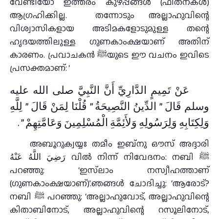
വേണ്ടിയോ ഇത്തരം കുഴപ്പങ്ങൾ (ഫിത്‌നകൾ)
ആഗ്രഹിക്കില്ല. തന്നോടും അല്ലാഹുവിന്റെ
വിശ്വാസികളായ അടിമകളോടുമുള്ള തന്റെ
ഹൃദയത്തിലുള്ള ഗുണകാംക്ഷയാണ് അതിന്
കാരണം. പ്രവാചകൻ ﷺയുടെ ഈ വചനം ഇവിടെ
പ്രസക്തമാണ്: ‘
عَنْ تَمِيمٍ الدَّارِيِّ أَنَّ النَّبِيَّ صلى الله عليه
وسلم قَالَ ‏”‏ الدِّينُ النَّصِيحَةُ ‏”‏ قُلْنَا لِمَنْ قَالَ ‏”‏ لِلَّهِ
وَلِكِتَابِهِ وَلِرَسُولِهِ وَلأَئِمَّةِ الْمُسْلِمِينَ وَعَامَّتِهِمْ ‏”‏ ‏.‏
അബൂറുക്വയ്യഃ തമീം ഇബ്‌നു ഔസ് അദ്ദാരി
رَضِيَ اللَّهُ عَنْهُ വിൽ നിന്ന് നിവേദനം: നബി ﷺ
പറഞ്ഞു: ‘ഇസ്‌ലാം നസ്വീഹത്താണ്
(ഗുണകാംക്ഷയാണ്)’.ഞങ്ങള്‍ ചോദിച്ചു: ‘ആരോട്?
നബി ﷺ പറഞ്ഞു: ‘അല്ലാഹുവോട്, അല്ലാഹുവിന്റെ
കിതാബിനോട്, അല്ലാഹുവിന്റെ റസൂലിനോട്,