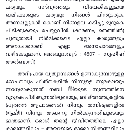
ചര്യയും, സദ്‌വൃത്തരും വിവേകികളുമായ
ഖലീഫമാരുടെ ചര്യയും നിങ്ങള്‍ പിന്തുടരുക.
അണപ്പല്ലുകള്‍ കൊണ്ട് നിങ്ങളവ കടിച്ചു മുറുകെ
പിടിക്കുകയും ചെയ്യുവീന്‍. (കാരണം, മതത്തില്‍)
പുതുതായി നിര്‍മിക്കപ്പെട്ട എല്ലാ കാര്യങ്ങളും
അനാചാരമാണ്. എല്ലാ അനാചാരങ്ങളും
വഴികേടുമാണ്. (അബൂദാവൂദ് : 4607 – സ്വഹീഹ്
അല്‍ബാനി)
അഭിപ്രായ വ്യത്യാസങ്ങൾ ഉണ്ടാകുമ്പോഴുള്ള
മോചനവും ഫിത്‌നകളിൽ നിന്നുള്ള സുരക്ഷയും
സാധ്യമാകുന്നത് നബി ﷺയുടെ സുന്നത്തിനെ
മുറുകെ പിടിക്കുന്നതിലൂടെയും, ബിദ്അത്തുകളിൽ
(പുത്തൻ ആചാരങ്ങൾ) നിന്നും തന്നിഷ്ടങ്ങളിൽ
(الأهواء) നിന്നും അകന്നു നിൽക്കുന്നതിലൂടെയും
മാത്രമാണ്. ഒരാൾ തന്റെ ജീവിതത്തിലെ എല്ലാ
കാര്യങ്ങളിലും – അയാളുടെ ഓരോ നീക്കങ്ങളിലും