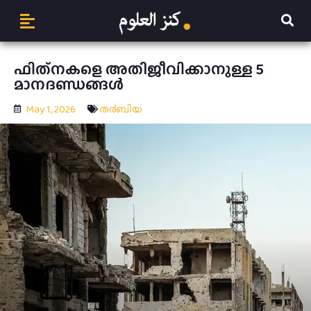
ഫിത്‌നകളെ അതിജീവിക്കാനുള്ള 5
മാനദണ്ഡങ്ങൾ
May 1, 2026
ത൪ബിയ