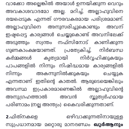
വാക്കോ അല്ലെങ്കിൽ അയാൾ ഉന്നയിക്കുന്ന വെറും
അവകാശവാദമോ അല്ല. മറിച്ച്, അല്ലാഹുവിനെ
ഭയപ്പെടുക എന്നത് ഗൗരവകരമായ പരിശ്രമമാണ്.
അല്ലാഹുവിനെ അനുസരിച്ചുകൊണ്ടും അവന്
ഇഷ്ടപ്പെട്ട കാര്യങ്ങൾ ചെയ്തുകൊണ്ട് അവനിലേക്ക്
അടുത്തും സ്വന്തം നഫ്സിനോട് കാണിക്കുന്ന
ഗുണകാംക്ഷയാണത്. പ്രത്യേകിച്ച്, നിർബന്ധ
കർമ്മങ്ങൾ കൃത്യമായി നിർവ്വഹിക്കുകയും
പാപങ്ങളിൽ നിന്നും നിഷിദ്ധമായ കാര്യങ്ങളിൽ
നിന്നും അകന്നുനിൽക്കുകയും ചെയ്യുക
എന്നതാണ് ഇതിന്റെ കാതൽ. ആരുടെയെങ്കിലും
അവസ്ഥ ഇപ്രകാരമാണെങ്കിൽ അല്ലാഹുവിന്റെ
അനുഗ്രഹത്താൽ അവൻ സ്തുത്യർഹമായ
പരിണാമം (നല്ല അന്ത്യം) കൈവരിക്കുന്നതാണ്.
2
.ഫിത്‌നകളെ ഒഴിവാക്കുന്നതിനായുള്ള
സുപ്രധാനമായ മറ്റൊരു മാനദണ്ഡം
ഖുര്‍ആനും