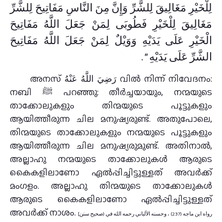
لِلْخَيْرِ مَغَالِيقَ لِلشَّرِّ وَإِنَّ مِنَ النَّاسِ مَفَاتِيحَ لِلشَّرِّ
مَغَالِيقَ لِلْخَيْرِ فَطُوبَى لِمَنْ جَعَلَ اللَّهُ مَفَاتِيحَ
الْخَيْرِ عَلَى يَدَيْهِ وَوَيْلٌ لِمَنْ جَعَلَ اللَّهُ مَفَاتِيحَ
الشَّرِّ عَلَى يَدَيْهِ ‏”‏ ‏.‏
അനസ് رَضِيَ اللَّهُ عَنْهُ വിൽ നിന്ന് നിവേദനം:
നബി ﷺ പറഞ്ഞു: തീർച്ചയായും, നന്മയുടെ
താക്കോലുകളും തിന്മയുടെ പൂട്ടുകളും
ആയിത്തീരുന്ന ചില മനുഷ്യരുണ്ട്. അതുപോലെ,
തിന്മയുടെ താക്കോലുകളും നന്മയുടെ പൂട്ടുകളും
ആയിത്തീരുന്ന ചില മനുഷ്യരുമുണ്ട്. അതിനാൽ,
അല്ലാഹു നന്മയുടെ താക്കോലുകൾ ആരുടെ
കൈകളിലാണോ ഏൽപ്പിച്ചിട്ടുള്ളത് അവർക്ക്
മംഗളം. അല്ലാഹു തിന്മയുടെ താക്കോലുകൾ
ആരുടെ കൈകളിലാണോ ഏൽപ്പിച്ചിട്ടുള്ളത്
അവർക്ക് നാശം.
[رواه ابن ماجه (237) ، وحسنه الألباني رحمه الله في (صحيح سنن