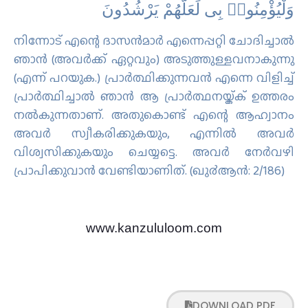
ﻭَﻟْﻴُﺆْﻣِﻨُﻮا۟ ﺑِﻰ ﻟَﻌَﻠَّﻬُﻢْ ﻳَﺮْﺷُﺪُﻭﻥَ
നിന്നോട് എന്റെ ദാസന്‍മാര്‍ എന്നെപ്പറ്റി ചോദിച്ചാല്‍
ഞാന്‍ (അവര്‍ക്ക് ഏറ്റവും) അടുത്തുള്ളവനാകുന്നു
(എന്ന് പറയുക.) പ്രാര്‍ത്ഥിക്കുന്നവന്‍ എന്നെ വിളിച്ച്
പ്രാര്‍ത്ഥിച്ചാല്‍ ഞാന്‍ ആ പ്രാര്‍ത്ഥനയ്ക്ക് ഉത്തരം
നല്‍കുന്നതാണ്‌. അതുകൊണ്ട് എന്റെ ആഹ്വാനം
അവര്‍ സ്വീകരിക്കുകയും, എന്നില്‍ അവര്‍
വിശ്വസിക്കുകയും ചെയ്യട്ടെ. അവര്‍ നേര്‍വഴി
പ്രാപിക്കുവാന്‍ വേണ്ടിയാണിത്‌. (ഖു൪ആന്‍: 2/186)
www.kanzululoom.com
DOWNLOAD PDF