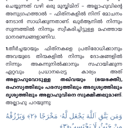
ചെയ്യുന്നത് വഴി ഒരു മുസ്ലിമിന് – അല്ലാഹുവിന്റെ
അനുഗ്രഹത്താൽ – ഫിത്‌നകളിൽ നിന്ന് മോചനം
നേടാൻ സാധിക്കുന്നതാണ്. ഖുര്‍ആനിൽ നിന്നും
സുന്നത്തിൽ നിന്നും സ്വീകരിച്ചിട്ടുള്ള മഹത്തായ
മാനദണ്ഡങ്ങളാണിവ.
1
.തീർച്ചയായും ഫിത്‌നകളെ പ്രതിരോധിക്കാനും
അവയുടെ തിന്മകളിൽ നിന്നും ദോഷങ്ങളിൽ
നിന്നും അകന്നുനിൽക്കാനും സഹായിക്കുന്ന
ഏറ്റവും പ്രധാനപ്പെട്ട കാര്യം അത്
അല്ലാഹുവോടുള്ള തഖ്‌വയും (ഭയഭക്തി),
രഹസ്യത്തിലും പരസ്യത്തിലും അദൃശ്യത്തിലും
ദൃശ്യത്തിലും അല്ലാഹുവിനെ സൂക്ഷിക്കലുമാണ്
.
അല്ലാഹു പറയുന്നു:
وَمَن يَتَّقِ ٱللَّهَ يَجْعَل لَّهُۥ مَخْرَجًا ‎﴿٢﴾‏ وَيَرْزُقْهُ
مِنْ حَيْثُ لَا يَحْتَسِبُ‎﴿٣﴾‏