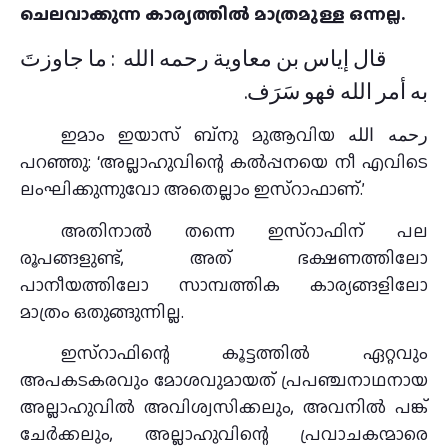
ചെലവാക്കുന്ന കാര്യത്തിൽ മാത്രമുള്ള ഒന്നല്ല.
قال إياس بن معاوية رحمه الله : ما جاوزتَ
به أمر الله فهو سَرَف.
ഇമാം ഇയാസ് ബ്നു മുആവിയ رحمه الله
പറഞ്ഞു: ‘അല്ലാഹുവിന്റെ കൽപ്പനയെ നീ എവിടെ
ലംഘിക്കുന്നുവോ അതെല്ലാം ഇസ്റാഫാണ്.’
അതിനാൽ തന്നെ ഇസ്റാഫിന് പല
രൂപങ്ങളുണ്ട്, അത് ഭക്ഷണത്തിലോ
പാനീയത്തിലോ സാമ്പത്തിക കാര്യങ്ങളിലോ
മാത്രം ഒതുങ്ങുന്നില്ല.
ഇസ്റാഫിന്റെ കൂട്ടത്തിൽ ഏറ്റവും
അപകടകരവും മോശവുമായത് പ്രപഞ്ചനാഥനായ
അല്ലാഹുവിൽ അവിശ്വസിക്കലും, അവനിൽ പങ്ക്
ചേര്‍ക്കലും, അല്ലാഹുവിന്റെ പ്രവാചകന്മാരെ