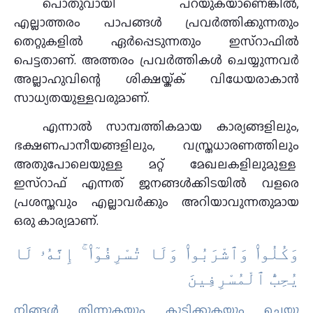
പൊതുവായി പറയുകയാണെങ്കിൽ,
എല്ലാത്തരം പാപങ്ങൾ പ്രവർത്തിക്കുന്നതും
തെറ്റുകളിൽ ഏർപ്പെടുന്നതും ഇസ്‌റാഫിൽ
പെട്ടതാണ്. അത്തരം പ്രവർത്തികൾ ചെയ്യുന്നവർ
അല്ലാഹുവിന്റെ ശിക്ഷയ്ക്ക് വിധേയരാകാൻ
സാധ്യതയുള്ളവരുമാണ്.
എന്നാൽ സാമ്പത്തികമായ കാര്യങ്ങളിലും,
ഭക്ഷണപാനീയങ്ങളിലും, വസ്ത്രധാരണത്തിലും
അതുപോലെയുള്ള മറ്റ് മേഖലകളിലുമുള്ള
ഇസ്‌റാഫ് എന്നത് ജനങ്ങൾക്കിടയിൽ വളരെ
പ്രശസ്തവും എല്ലാവർക്കും അറിയാവുന്നതുമായ
ഒരു കാര്യമാണ്.
وَكُلُوا۟ وَٱشْرَبُوا۟ وَلَا تُسْرِفُوٓا۟ ۚ إِنَّهُۥ لَا
يُحِبُّ ٱلْمُسْرِفِينَ
നിങ്ങള്‍ തിന്നുകയും കുടിക്കുകയും ചെയ്തു