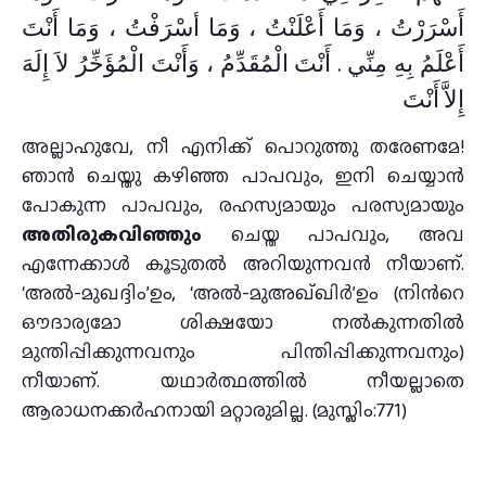
أَسْرَرْتُ ، وَمَا أَعْلَنْتُ ، وَمَا أسْرَفْتُ ، وَمَا أَنْتَ
أَعْلَمُ بِهِ مِنِّي . أَنْتَ الْمُقَدِّمُ ، وَأَنْتَ الْمُؤَخِّرُ لاَ إِلَهَ
إِلاَّ أَنْتَ
അല്ലാഹുവേ, നീ എനിക്ക് പൊറുത്തു തരേണമേ!
ഞാന്‍ ചെയ്തു കഴിഞ്ഞ പാപവും, ഇനി ചെയ്യാന്‍
പോകുന്ന പാപവും, രഹസ്യമായും പരസ്യമായും
അതിരുകവിഞ്ഞും
ചെയ്ത പാപവും, അവ
എന്നേക്കാള്‍ കൂടുതല്‍ അറിയുന്നവന്‍ നീയാണ്.
‘അല്‍-മുഖദ്ദിം’ഉം, ‘അല്‍-മുഅഖ്ഖിര്‍’ഉം (നിന്‍റെ
ഔദാര്യമോ ശിക്ഷയോ നല്‍കുന്നതില്‍
മുന്തിപ്പിക്കുന്നവനും പിന്തിപ്പിക്കുന്നവനും)
നീയാണ്. യഥാര്‍ത്ഥത്തില്‍ നീയല്ലാതെ
ആരാധനക്കര്‍ഹനായി മറ്റാരുമില്ല. (മുസ്ലിം:771)