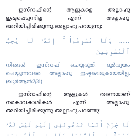
ഇസ്റാഫിന്റെ ആളുകളെ അല്ലാഹു
ഇഷ്ടപ്പെടുന്നില്ല എന്ന് അല്ലാഹു
അറിയിച്ചിരിക്കുന്നു. അല്ലാഹു പറയുന്നു:
….. وَلَا تُسْرِفُوٓا۟ ۚ إِنَّهُۥ لَا يُحِبُّ
ٱلْمُسْرِفِينَ
നിങ്ങള്‍ ഇസ്റാഫ് ചെയ്യരുത്‌. ദുര്‍വ്യയം
ചെയ്യുന്നവരെ അല്ലാഹു ഇഷ്ടപ്പെടുകയേയില്ല.
(ഖു൪ആന്‍:7/31)
ഇസ്റാഫിന്റെ ആളുകൾ തന്നെയാണ്
നരകാവകാശികൾ എന്ന് അല്ലാഹു
അറിയിച്ചിരിക്കുന്നു. അല്ലാഹു പറഞ്ഞു:
لَا جَرَمَ أَنَّمَا تَدْعُونَنِىٓ إِلَيْهِ لَيْسَ لَهُۥ
دَعْوَةٌ فِى ٱلدُّنْيَا وَلَا فِى ٱلْـَٔاخِرَةِ