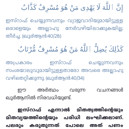
إِنَّ ٱللَّهَ لَا يَهْدِى مَنْ هُوَ مُسْرِفٌ كَذَّابٌ
ഇസ്റാഫ് ചെയ്യുന്നവനും വ്യാജവാദിയുമായിട്ടുള്ള
ഒരാളെയും അല്ലാഹു നേര്‍വഴിയിലാക്കുകയില്ല;
തീര്‍ച്ച. (ഖു൪ആന്‍:40/28)
كَذَٰلِكَ يُضِلُّ ٱللَّهُ مَنْ هُوَ مُسْرِفٌ مُّرْتَابٌ
അപ്രകാരം ഇസ്റാഫ് ചെയ്യുന്നവനും
സംശയാലുവുമായിട്ടുള്ളതാരോ അവരെ അല്ലാഹു
വഴിതെറ്റിക്കുന്നു. (ഖു൪ആന്‍:40/34)
ഈ അർത്ഥം വരുന്ന വചനങ്ങൾ
ഖുർആനിൽ നിരവധിയുണ്ട്.
ഇസ്റാഫ് എന്നാൽ മിതത്വത്തിന്റെയും
മിതവ്യയത്തിന്റെയും പരിധി ലംഘിക്കലാണ്.
പലരും കരുതുന്നത് പോലെ അത് പണം