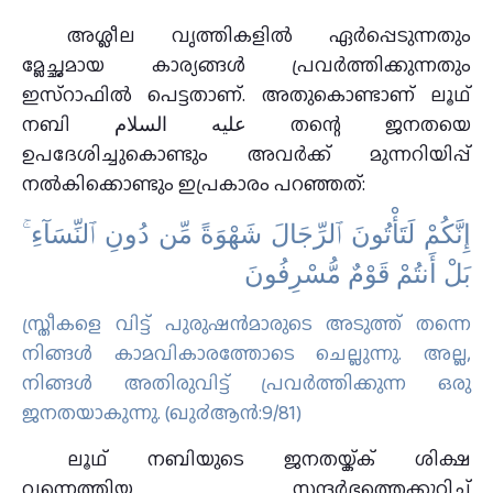
അശ്ലീല വൃത്തികളിൽ ഏർപ്പെടുന്നതും
മ്ലേച്ഛമായ കാര്യങ്ങൾ പ്രവർത്തിക്കുന്നതും
ഇസ്‌റാഫിൽ പെട്ടതാണ്. അതുകൊണ്ടാണ് ലൂഥ്
നബി عليه السلام തന്റെ ജനതയെ
ഉപദേശിച്ചുകൊണ്ടും അവർക്ക് മുന്നറിയിപ്പ്
നൽകിക്കൊണ്ടും ഇപ്രകാരം പറഞ്ഞത്:
إِنَّكُمْ لَتَأْتُونَ ٱلرِّجَالَ شَهْوَةً مِّن دُونِ ٱلنِّسَآءِ ۚ
بَلْ أَنتُمْ قَوْمٌ مُّسْرِفُونَ
സ്ത്രീകളെ വിട്ട് പുരുഷന്‍മാരുടെ അടുത്ത് തന്നെ
നിങ്ങള്‍ കാമവികാരത്തോടെ ചെല്ലുന്നു. അല്ല,
നിങ്ങള്‍ അതിരുവിട്ട് പ്രവര്‍ത്തിക്കുന്ന ഒരു
ജനതയാകുന്നു. (ഖു൪ആന്‍:9/81)
ലൂഥ് നബിയുടെ ജനതയ്ക്ക് ശിക്ഷ
വന്നെത്തിയ സന്ദർഭത്തെക്കുറിച്ച്