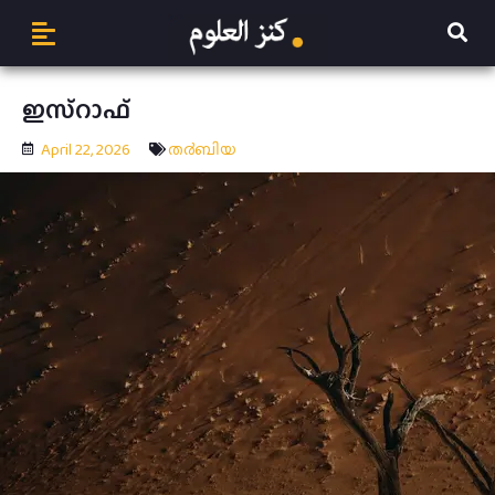
ഇസ്റാഫ്
April 22, 2026
ത൪ബിയ