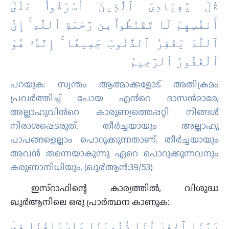
قُلْ يَٰعِبَادِىَ ٱلَّذِينَ أَسْرَفُوا۟ عَلَىٰٓ
أَنفُسِهِمْ لَا تَقْنَطُوا۟ مِن رَّحْمَةِ ٱللَّهِ ۚ إِنَّ
ٱللَّهَ يَغْفِرُ ٱلذُّنُوبَ جَمِيعًا ۚ إِنَّهُۥ هُوَ
ٱلْغَفُورُ ٱلرَّحِيمُ ‎
പറയുക: സ്വന്തം ആത്മാക്കളോട് അതിക്രമം
പ്രവര്‍ത്തിച്ച് പോയ എന്‍റെ ദാസന്‍മാരേ,
അല്ലാഹുവിന്‍റെ കാരുണ്യത്തെപ്പറ്റി നിങ്ങള്‍
നിരാശപ്പെടരുത്‌. തീര്‍ച്ചയായും അല്ലാഹു
പാപങ്ങളെല്ലാം പൊറുക്കുന്നതാണ്‌. തീര്‍ച്ചയായും
അവന്‍ തന്നെയാകുന്നു ഏറെ പൊറുക്കുന്നവനും
കരുണാനിധിയും. (ഖു൪ആന്‍:39/53)
ഇസ്റാഫിന്റെ കാര്യത്തിൽ, വിശുദ്ധ
ഖുർആനിലെ ഒരു പ്രാർത്ഥന കാണുക:
رَبَّنَا ٱغْفِرْ لَنَا ذُنُوبَنَا وَإِسْرَافَنَا فِىٓ