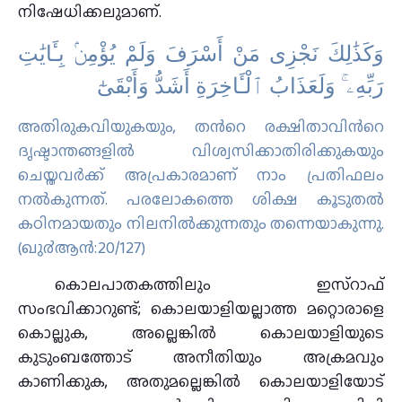
നിഷേധിക്കലുമാണ്.
وَكَذَٰلِكَ نَجْزِى مَنْ أَسْرَفَ وَلَمْ يُؤْمِنۢ بِـَٔايَٰتِ
رَبِّهِۦ ۚ وَلَعَذَابُ ٱلْـَٔاخِرَةِ أَشَدُّ وَأَبْقَىٰٓ
അതിരുകവിയുകയും, തന്‍റെ രക്ഷിതാവിന്‍റെ
ദൃഷ്ടാന്തങ്ങളില്‍ വിശ്വസിക്കാതിരിക്കുകയും
ചെയ്തവര്‍ക്ക് അപ്രകാരമാണ് നാം പ്രതിഫലം
നല്‍കുന്നത്‌. പരലോകത്തെ ശിക്ഷ കൂടുതല്‍
കഠിനമായതും നിലനില്‍ക്കുന്നതും തന്നെയാകുന്നു.
(ഖു൪ആന്‍:20/127)
കൊലപാതകത്തിലും ഇസ്‌റാഫ്
സംഭവിക്കാറുണ്ട്; കൊലയാളിയല്ലാത്ത മറ്റൊരാളെ
കൊല്ലുക, അല്ലെങ്കിൽ കൊലയാളിയുടെ
കുടുംബത്തോട് അനീതിയും അക്രമവും
കാണിക്കുക, അതുമല്ലെങ്കിൽ കൊലയാളിയോട്