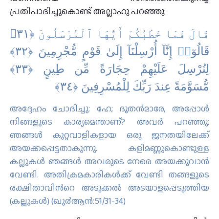
പ്രതിപാദിച്ചുകൊണ്ട് അല്ലാഹു പറഞ്ഞു:
قَالَ فَمَا خَطْبُكُمْ أَيُّهَا ٱلْمُرْسَلُونَ ‎﴿٣١﴾‏
قَالُوٓا۟ إِنَّآ أُرْسِلْنَآ إِلَىٰ قَوْمٍ مُّجْرِمِينَ ‎﴿٣٢﴾‏
لِنُرْسِلَ عَلَيْهِمْ حِجَارَةً مِّن طِينٍ ‎﴿٣٣﴾‏
مُّسَوَّمَةً عِندَ رَبِّكَ لِلْمُسْرِفِينَ ‎﴿٣٤﴾
അദ്ദേഹം ചോദിച്ചു: ഹേ; ദൂതന്‍മാരേ, അപ്പോള്‍
നിങ്ങളുടെ കാര്യമെന്താണ്‌? അവര്‍ പറഞ്ഞു:
ഞങ്ങള്‍ കുറ്റവാളികളായ ഒരു ജനതയിലേക്ക്
അയക്കപ്പെട്ടതാകുന്നു. കളിമണ്ണുകൊണ്ടുള്ള
കല്ലുകള്‍ ഞങ്ങള്‍ അവരുടെ നേരെ അയക്കുവാന്‍
വേണ്ടി. അതിക്രമകാരികള്‍ക്ക് വേണ്ടി തങ്ങളുടെ
രക്ഷിതാവിന്‍റെ അടുക്കല്‍ അടയാളപ്പെടുത്തിയ
(കല്ലുകള്‍) (ഖു൪ആന്‍:51/31-34)