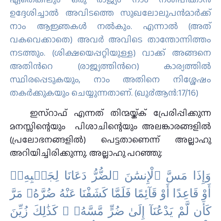
ഉദ്ദേശിച്ചാല്‍ അവിടത്തെ സുഖലോലുപന്‍മാര്‍ക്ക്
നാം ആജ്ഞകള്‍ നല്‍കും. എന്നാല്‍ (അത്
വകവെക്കാതെ) അവര്‍ അവിടെ താന്തോന്നിത്തം
നടത്തും. (ശിക്ഷയെപ്പറ്റിയുള്ള) വാക്ക് അങ്ങനെ
അതിന്‍റെ (രാജ്യത്തിന്‍റെ) കാര്യത്തില്‍
സ്ഥിരപ്പെടുകയും, നാം അതിനെ നിശ്ശേഷം
തകര്‍ക്കുകയും ചെയ്യുന്നതാണ്‌. (ഖു൪ആന്‍:17/16)
ഇസ്റാഫ് എന്നത് തിന്മയ്ക്ക് പ്രേരിപ്പിക്കുന്ന
മനസ്സിന്റെയും പിശാചിന്റെയും അലങ്കാരങ്ങളിൽ
(പ്രലോഭനങ്ങളിൽ) പെട്ടതാണെന്ന് അല്ലാഹു
അറിയിച്ചിരിക്കുന്നു. അല്ലാഹു പറഞ്ഞു:
وَإِذَا مَسَّ ٱلْإِنسَٰنَ ٱلضُّرُّ دَعَانَا لِجَنۢبِهِۦٓ
أَوْ قَاعِدًا أَوْ قَآئِمًا فَلَمَّا كَشَفْنَا عَنْهُ ضُرَّهُۥ مَرَّ
كَأَن لَّمْ يَدْعُنَآ إِلَىٰ ضُرٍّ مَّسَّهُۥ ۚ كَذَٰلِكَ زُيِّنَ