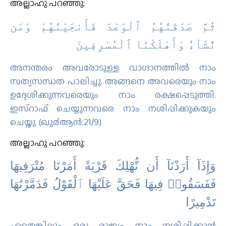
അല്ലാഹു പറഞ്ഞു:
ثُمَّ صَدَقْنَٰهُمُ ٱلْوَعْدَ فَأَنجَيْنَٰهُمْ وَمَن
نَّشَآءُ وَأَهْلَكْنَا ٱلْمُسْرِفِينَ
അനന്തരം അവരോടുള്ള വാഗ്ദാനത്തില്‍ നാം
സത്യസന്ധത പാലിച്ചു. അങ്ങനെ അവരെയും നാം
ഉദ്ദേശിക്കുന്നവരെയും നാം രക്ഷപ്പെടുത്തി.
ഇസ്റാഫ് ചെയ്യുന്നവരെ നാം നശിപ്പിക്കുകയും
ചെയ്തു. (ഖു൪ആന്‍:21/9)
അല്ലാഹു പറഞ്ഞു:
وَإِذَآ أَرَدْنَآ أَن نُّهْلِكَ قَرْيَةً أَمَرْنَا مُتْرَفِيهَا
فَفَسَقُوا۟ فِيهَا فَحَقَّ عَلَيْهَا ٱلْقَوْلُ فَدَمَّرْنَٰهَا
تَدْمِيرًا
ഏതെങ്കിലും ഒരു രാജ്യം നാം നശിപ്പിക്കാന്‍