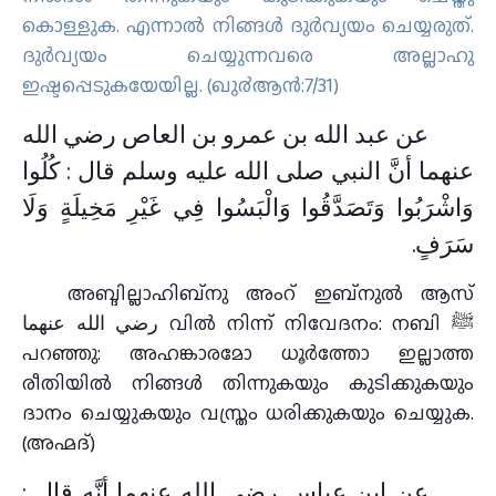
കൊള്ളുക. എന്നാല്‍ നിങ്ങള്‍ ദുര്‍വ്യയം ചെയ്യരുത്‌.
ദുര്‍വ്യയം ചെയ്യുന്നവരെ അല്ലാഹു
ഇഷ്ടപ്പെടുകയേയില്ല. (ഖു൪ആന്‍:7/31)
عن عبد الله بن عمرو بن العاص رضي الله
عنهما أنَّ النبي صلى الله عليه وسلم قال : كُلُوا
وَاشْرَبُوا وَتَصَدَّقُوا وَالْبَسُوا فِي غَيْرِ مَخِيلَةٍ وَلَا
سَرَفٍ.
അബ്ദില്ലാഹിബ്നു അംറ് ഇബ്നുൽ ആസ്
رضي الله عنهما വിൽ നിന്ന് നിവേദനം: നബി ﷺ
പറഞ്ഞു: അഹങ്കാരമോ ധൂർത്തോ ഇല്ലാത്ത
രീതിയിൽ നിങ്ങൾ തിന്നുകയും കുടിക്കുകയും
ദാനം ചെയ്യുകയും വസ്ത്രം ധരിക്കുകയും ചെയ്യുക.
(അഹ്മദ്)
عن ابن عباس رضي الله عنهما أنَّه قال :