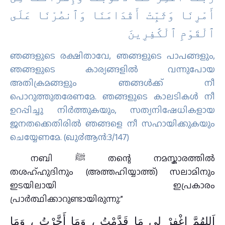
أَمْرِنَا وَثَبِّتْ أَقْدَامَنَا وَٱنصُرْنَا عَلَى
ٱلْقَوْمِ ٱلْكَٰفِرِينَ
ഞങ്ങളുടെ രക്ഷിതാവേ, ഞങ്ങളുടെ പാപങ്ങളും,
ഞങ്ങളുടെ കാര്യങ്ങളില്‍ വന്നുപോയ
അതിക്രമങ്ങളും ഞങ്ങള്‍ക്ക് നീ
പൊറുത്തുതരേണമേ. ഞങ്ങളുടെ കാലടികള്‍ നീ
ഉറപ്പിച്ചു നിര്‍ത്തുകയും, സത്യനിഷേധികളായ
ജനതക്കെതിരില്‍ ഞങ്ങളെ നീ സഹായിക്കുകയും
ചെയ്യേണമേ. (ഖു൪ആന്‍:3/147)
നബി ﷺ തന്റെ നമസ്കാരത്തിൽ
തശഹ്ഹുദിനും (അത്തഹിയ്യാത്ത്) സലാമിനും
ഇടയിലായി ഇപ്രകാരം
പ്രാർത്ഥിക്കാറുണ്ടായിരുന്നു:”
اَللهُمَّ اغْفِرْ لِي مَا قَدَّمْتُ ، وَمَا أَخَّرْتُ ، وَمَا