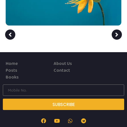
Home
About Us
Posts
Contact
Books
SUBSCRIBE