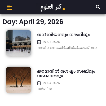
Day: April 29, 2026
തൽബിയത്തും തൗഹീദും
29-04-2026
അഖീദ
,
തൌഹീദ്
,
ഫിഖ്ഹ്
,
ഹജ്ജ്-ഉംറ
ഈമാനിൽ ശ്രേഷ്ഠം സ്വബ്റും
സമാഹത്തും
29-04-2026
ത൪ബിയ