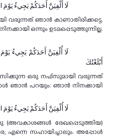
لَا أُلْفِيَنَّ أَحَدَكُمْ يَجِيءُ يَوْمَ 
 വരുന്നത് ഞാൻ കാണാതിരിക്കട്ടെ.
കായി ഒന്നും ഉടമപ്പെടുത്തുന്നില്ല.
لَا أُلْفِيَنَّ أَحَدَكُمْ يَجِيءُ يَوْ
أَبْلَغْتُكَ
ക്കുന്ന ഒരു നഫ്‌സുമായി വരുന്നത്
്പോൾ ഞാൻ പറയും: ഞാൻ നിനക്കായി
لَا أُلْفِيَنَّ أَحَدَكُمْ يَجِيءُ يَوْمَ 
ു (അവകാശങ്ങൾ രേഖപ്പെടുത്തിയ)
, എന്നെ സഹായിച്ചാലും. അപ്പോൾ