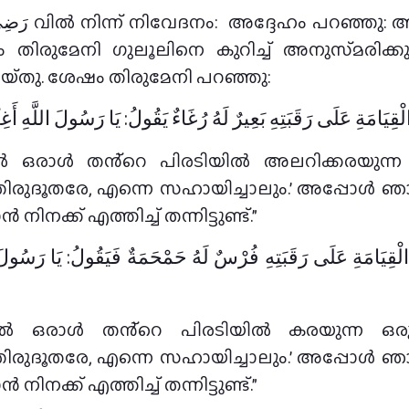
േഷം തിരുമേനി ഗുലൂലിനെ കുറിച്ച് അനുസ്‌മരി
‌തു. ശേഷം തിരുമേനി പറഞ്ഞു:
الْقِيَامَةِ عَلَى رَقَبَتِهِ بَعِيرٌ لَهُ رُغَاءٌ يَقُولُ: يَا رَسُولَ اللَّهِ أَغِ
ിൽ ഒരാൾ തൻ്റെ പിരടിയിൽ അലറിക്കരയുന്ന 
തിരുദൂതരേ, എന്നെ സഹായിച്ചാലും.’ അപ്പോൾ ഞ
നിനക്ക് എത്തിച്ച് തന്നിട്ടുണ്ട്.”
َ الْقِيَامَةِ عَلَى رَقَبَتِهِ فُرْسٌ لَهُ حَمْحَمَةٌ فَيَقُولُ: يَا رَسُولَ 
ളിൽ ഒരാൾ തൻ്റെ പിരടിയിൽ കരയുന്ന ഒര
തിരുദൂതരേ, എന്നെ സഹായിച്ചാലും.’ അപ്പോൾ ഞ
നിനക്ക് എത്തിച്ച് തന്നിട്ടുണ്ട്.”