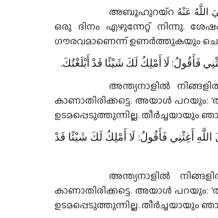
അബൂഹുറയ്റ رَضِيَ اللَّهُ عَنْهُ വിൽ നിന്ന് നിവേദനം: അദ്ദേഹം പറഞ്ഞു: അല്ലാഹുവിൻ്റെ റസൂൽ ﷺ ഞങ്ങളിൽ
ഒരു ദിനം എഴുന്നേറ്റ് നിന്നു. ശ
ഗൗരവമാണെന്ന് ഉണർത്തുകയും ചെയ്
ثْنِي فَأَقُولُ: لَا أَمْلِكُ لَكَ شَيْئًا قَدْ أَبْلَغْتُكَ
അന്ത്യനാളിൽ നിങ്ങള
കാണാതിരിക്കട്ടെ. അയാൾ പറയും: ‘
ഉടമപ്പെടുത്തുന്നില്ല. തീർച്ചയായും ഞാൻ 
اللَّهِ أَغِثْنِي فَأَقُولُ: لَا أَمْلِكُ لَكَ شَيْئًا قَدْ
അന്ത്യനാളിൽ നിങ്ങ
കാണാതിരിക്കട്ടെ. അയാൾ പറയും: ‘
ഉടമപ്പെടുത്തുന്നില്ല. തീർച്ചയായും ഞാൻ 