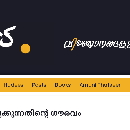
Hadees
Posts
Books
Amani Thafseer
കുന്നതിന്റെ ഗൗരവം
യ