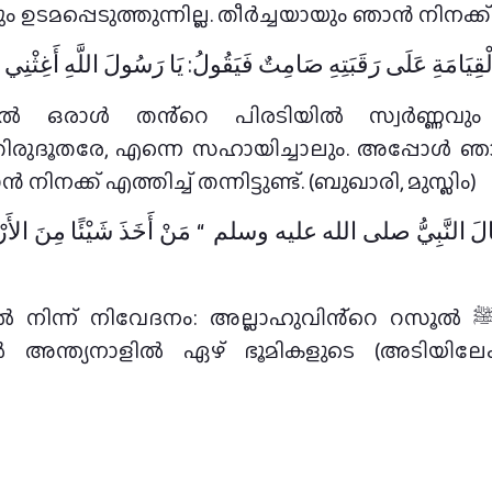
പ്പെടുത്തുന്നില്ല. തീർച്ചയായും ഞാൻ നിനക്ക് എത്ത
مَ الْقِيَامَةِ عَلَى رَقَبَتِهِ صَامِتٌ فَيَقُولُ: يَا رَسُولَ اللَّهِ أَغِثْ
ളിൽ ഒരാൾ തൻ്റെ പിരടിയിൽ സ്വർണ്ണവും
ിരുദൂതരേ, എന്നെ സഹായിച്ചാലും. അപ്പോൾ ഞ
നിനക്ക് എത്തിച്ച് തന്നിട്ടുണ്ട്. (ബുഖാരി, മുസ്ലിം)
لَ النَّبِيُّ صلى الله عليه وسلم ‏ “‏ مَنْ أَخَذَ شَيْئًا مِنَ الأَرْضِ 
ിവേദനം: അല്ലാഹുവിൻ്റെ റസൂൽ ﷺ പറഞ്ഞു: വല്ലവനും അനർഹമായി
ാൽ അന്ത്യനാളിൽ ഏഴ് ഭൂമികളുടെ (അടിയിലേക്