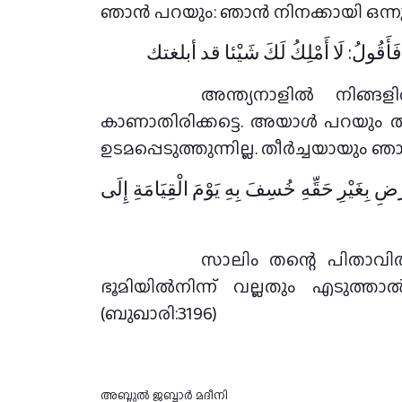
ഞാൻ പറയും: ഞാൻ നിനക്കായി ഒന്നും ഉടമ
نِي فَأَقُولُ: لَا أَمْلِكُ لَكَ شَيْئا قد أبلغتك
അന്ത്യനാളിൽ നിങ്ങ
കാണാതിരിക്കട്ടെ. അയാൾ പറയും ത
ഉടമപ്പെടുത്തുന്നില്ല. തീർച്ചയായും ഞാൻ 
بِغَيْرِ حَقِّهِ خُسِفَ بِهِ يَوْمَ الْقِيَامَةِ إِلَى
സാലിം തന്റെ പിതാവിൽ നിന്ന് ന
ഭൂമിയിൽനിന്ന് വല്ലതും എടുത്ത
(ബുഖാരി:3196)
അബ്ദുൽ ജബ്ബാര്‍ മദീനി