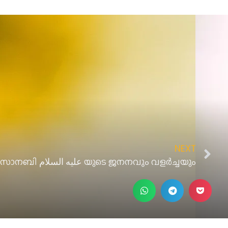
NEXT
മൂസാനബി عليه السلام യുടെ ജനനവും വളര്‍ച്ചയും