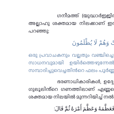
ഗനീമത്ത് (യുദ്ധാർജ്ജി
അല്ലാഹു ശക്തമായ നിലക്കാണ് ഇത്ത
പറഞ്ഞു:
بَتْ وَهُمْ لَا يُظْلَمُونَ
ഒരു പ്രവാചകനും വല്ലതും വഞ്ചിച്ചെട
സാധനവുമായി ഉയിര്‍ത്തെഴുന്നേല
സമ്പാദിച്ചുവെച്ചതിന്‍റെ ഫലം പൂര്‍
ഭരണാധികാരികൾ, ഉദ്ദ്
ഗുലൂലിൻ്റെ ഗണത്തിലാണ് എണ്ണപ്പ
ശക്തമായ നിലയിൽ മുന്നറിയിച്ച് നൽകിയ
عَظَّمَهُ وَعَظَّمَ أَمْرَهُ ثُمَّ قَالَ