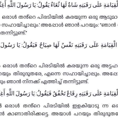
الْقِيَامَةِ عَلَى رَقَبَتِهِ شَاةٌ لَهَا ثُغَاءٌ يَقُولُ: يَا رَسُولَ اللَّهِ أَغِث
 ഒരാൾ തൻ്റെ പിരടിയിൽ കരയുന്ന ഒരു ആടുമായി
ഹായിച്ചാലും.’ അപ്പോൾ ഞാൻ പറയും: “ഞാൻ നിനക്
നിട്ടുണ്ട്.”
مَ الْقِيَامَةِ عَلَى رَقَبَتِهِ نَفْسٌ لَهَا صِيَاحٌ فَيَقُولُ: يَا رَسُولَ ا
 ഒരാൾ തൻ്റെ പിരടിയിൽ കരയുന്ന ഒരു അട്ടഹസി
യും തിരുദൂതരേ, എന്നെ സഹായിച്ചാലും. അപ
ും ഞാൻ നിനക്ക് എത്തിച്ച് തന്നിട്ടുണ്ട്.
الْقِيَامَةِ عَلَى رَقَبَتِهِ رِقَاعٌ تَخْفُقُ فَيَقُولُ: يَا رَسُولَ اللَّهِ أَغِث
ിൽ ഒരാൾ തൻ്റെ പിരടിയിൽ ഇളകിയാടു ന്ന ഒര
 കാണാതിരിക്കട്ടെ. അയാൾ പറയും തിരുദൂതരേ