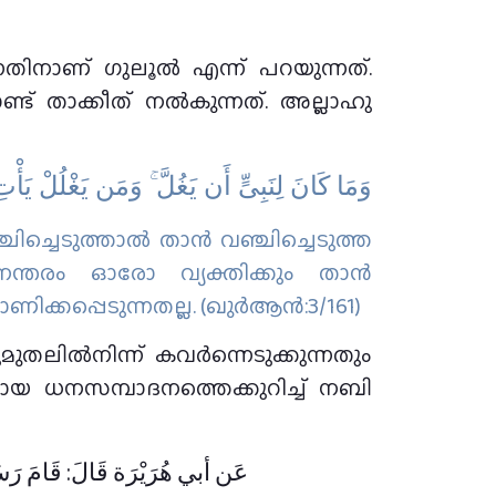
ന്നതിനാണ് ഗുലൂൽ എന്ന് പറയുന്നത്.
്ട് താക്കീത് നൽകുന്നത്. അല്ലാഹു
وَمَا كَانَ لِنَبِىٍّ أَن يَغُلَّ ۚ وَمَن يَغْلُلْ يَأْت
ച്ചെടുത്താല്‍ താന്‍ വഞ്ചിച്ചെടുത്ത
നന്തരം ഓരോ വ്യക്തിക്കും താന്‍
ണിക്കപ്പെടുന്നതല്ല. (ഖുർആൻ:3/161)
തലിൽനിന്ന് കവർന്നെടുക്കുന്നതും
ായ ധനസമ്പാദനത്തെക്കുറിച്ച് നബി
عَن أبي هُرَيْرَة قَالَ: قَامَ رَسُولُ: