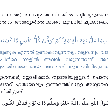
ത സ്വത്ത്) ഗോപ്യമായ നിലയിൽ പറ്റിച്ചെടുക്കു
രം അത്ത്യാർത്തിക്കാരെ മുന്നറിയിപ്പുകൾകൊണ
ِ بِمَا غَلَّ يَوْمَ ٱلْقِيَٰمَةِ ۚ ثُمَّ تُوَفَّىٰ كُلُّ نَفْسٍ مَّا كَسَ
ുക്കുക എന്നത് ഉണ്ടാകാവുന്നതല്ല. വല്ലവനും വഞ്ചി
്‍പിന്‍റെ നാളില്‍ അവന്‍ വരുന്നതാണ്‌. അ
ണ്ണമായി നല്‍കപ്പെടും. അവരോട് ഒരു അനീതിയും കാ
യോഗസ്ഥർ, ജോലിക്കാർ, തുടങ്ങിയുളളവർ പൊതുമു
െടാറ്. ഏതായാലും ഇത്തരത്തിലുള്ള അന്യായമ
ിട്ടുണ്ട്.
 اللَّهِ صَلَّى اللَّهُ عَلَيْهِ وَسَلَّمَ ذَاتَ يَوْمٍ فَذَكَرَ الْغُلُولَ فَ