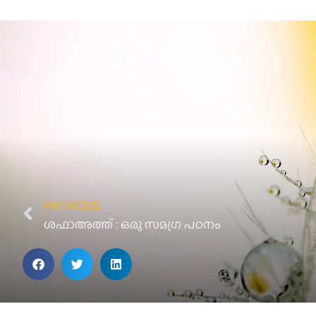
PREVIOUS
ശഫാഅത്ത് : ഒരു സമഗ്ര പഠനം