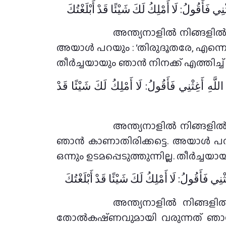
ْنِي فَأَقُولُ: لَا أَمْلِكُ لَكَ شَيْئًا قَدْ أَبْلَغْتُكَ
അന്ത്യനാളിൽ നിങ്ങളിൽ
അയാൾ പറയും : ‘തിരുദൂതരേ, എന്നെ സ
തീർച്ചയായും ഞാൻ നിനക്ക് എത്തിച്ച് തന്
للَّهِ أَغِثْنِي فَأَقُولُ: لَا أَمْلِكُ لَكَ شَيْئًا قَدْ
അന്ത്യനാളിൽ നിങ്ങളിൽ
ഞാൻ കാണാതിരിക്കട്ടെ. അയാൾ പറ
ഒന്നും ഉടമപ്പെടുത്തുന്നില്ല. തീർച്ചയായ
ْنِي فَأَقُولُ: لَا أَمْلِكُ لَكَ شَيْئًا قَدْ أَبْلَغْتُكَ
അന്ത്യനാളിൽ നിങ്ങള
തോൽകഷ്‌ണവുമായി വരുന്നത് ഞാൻ