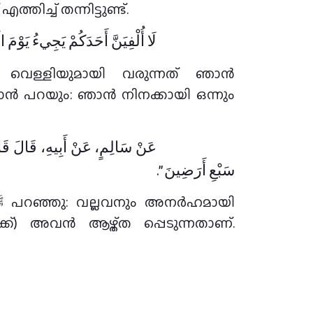
ിച്ച് തന്നിട്ടുണ്ട്.
لَا أُلْفِيَنَّ أَحَدَكُمْ يَجِيءُ يَوْ
 വെള്ളിയുമായി വരുന്നത് ഞാൻ
ാൻ പറയും: ഞാൻ നിനക്കായി ഒന്നും
عَنْ سَالِمٍ، عَنْ أَبِيهِ، قَالَ قَا
سَبْعِ أَرَضِينَ ‏”‏‏.‏
ക്) അവൻ ആഴ്ത്ത പ്പെടുന്നതാണ്.