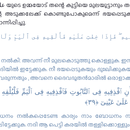
െ അടുക്കലേക്ക് കൊണ്ടുപോകുമെന്ന് ഭയപ്പെടു
പ്പിച്ചു.
ِعِيهِ ۖ فَإِذَا خِفْتِ عَلَيْهِ فَأَلْقِيهِ فِى ٱلْيَمِّ وَلَ
്‍കി: അവന്ന് നീ മുലകൊടുത്തു കൊള്ളുക. ഇനി അ
ല്‍ ഇട്ടേക്കുക. നീ ഭയപ്പെടുകയും ദുഃഖിക്കുക
ട് വരുന്നതും , അവനെ ദൈവദൂതന്‍മാരില്‍ ഒരാളാക്ക
َنِ ٱقْذِفِيهِ فِى ٱلتَّابُوتِ فَٱقْذِفِيهِ فِى ٱلْيَمِّ فَلْيُلْقِهِ ٱل
َ عَلَىٰ عَيْنِىٓ
ം നല്‍കപ്പെടേണ്ട കാര്യം നാം ബോധനം നല്
ട്ടേക്കുക. നദി ആ പെട്ടി കരയില്‍ തള്ളിക്കൊള്ളും