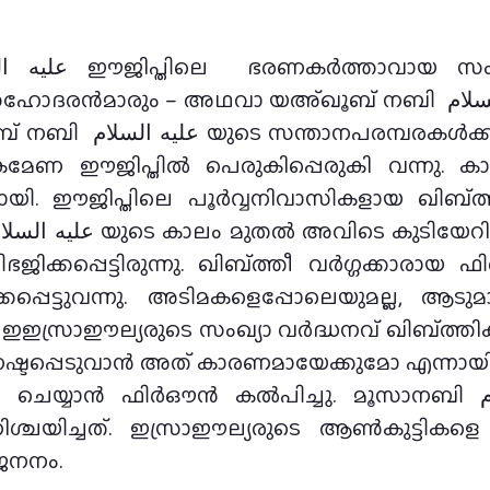
 അഥവാ യഅ്ഖൂബ് നബി عليه السلام യും കുടുംബവും – ഈജിപ്തില്‍
 വര്‍ഗ്ഗം (بنو إسرائيل)
രമേണ ഈജിപ്തില്‍ പെരുകിപ്പെരുകി വന്നു. കാ
പോയി. ഈജിപ്തിലെ പൂര്‍വ്വനിവാസികളായ ഖിബ്ത
ക്കപ്പെട്ടിരുന്നു. ഖിബ്ത്തീ വര്‍ഗ്ഗക്കാരായ 
ക്കപ്പെട്ടുവന്നു. അടിമകളെപ്പോലെയുമല്ല, ആടുമാ
. ഇഇസ്രാഈല്യരുടെ സംഖ്യാ വര്‍ദ്ധനവ് ഖിബ്ത്ത
്ടപ്പെടുവാന്‍ അത് കാരണമായേക്കുമോ എന്നായി. 
‍ഔന്‍ കല്‍പിച്ചു. മൂസാനബി عليه السلام യിലൂടെയാണ് അല്ലാഹു
യിച്ചത്. ഇസ്രാഈല്യരുടെ ആണ്‍കുട്ടികളെ
عليه ا യുടെ ജനനം.