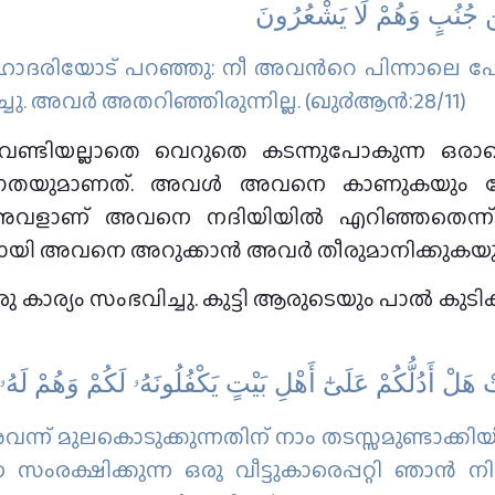
َن جُنُبٍ وَهُمْ لَا يَشْعُرُونَ
ദരിയോട് പറഞ്ഞു: നീ അവന്‍റെ പിന്നാലെ പോ
ു. അവര്‍ അതറിഞ്ഞിരുന്നില്ല. (ഖു൪ആന്‍:28/11)
 വേണ്ടിയല്ലാതെ വെറുതെ കടന്നുപോകുന്ന 
ജാഗ്രതയുമാണത്. അവൾ അവനെ കാണുകയും
കിൽ അവളാണ് അവനെ നദിയിയിൽ എറിഞ്ഞതെന്ന് 
ായി അവനെ അറുക്കാൻ അവർ തീരുമാനിക്കുകയും ച
 കാര്യം സംഭവിച്ചു. കുട്ടി ആരുടെയും പാൽ കുടിക്ക
 هَلْ أَدُلُّكُمْ عَلَىٰٓ أَهْلِ بَيْتٍ يَكْفُلُونَهُۥ لَكُمْ وَهُمْ لَه
്‍ അവന്ന് മുലകൊടുക്കുന്നതിന് നാം തടസ്സമുണ്ടാക്
സംരക്ഷിക്കുന്ന ഒരു വീട്ടുകാരെപ്പറ്റി ഞാന്‍ ന