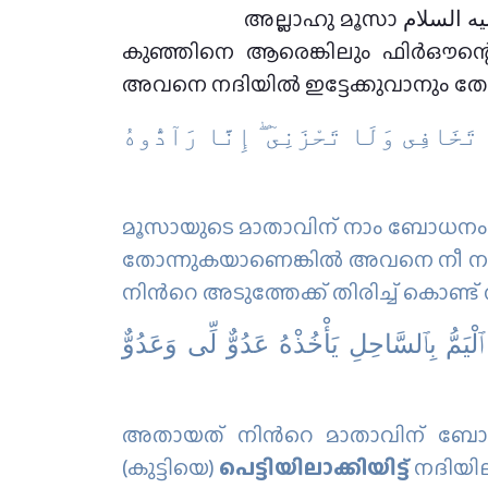
അല്ലാഹു മൂസാ عليه السلام യുടെ ഉമ്മയോട് തന്റെ കുട്ടിയെ മുലയൂട്ടാനും തന്റെയടുക്കൽ താമസിപ്പിക്കാനും, ഇനി
കുഞ്ഞിനെ ആരെങ്കിലും ഫിര്‍ഔന്റ
അവനെ നദിയിൽ ഇട്ടേക്കുവാനും തോന്നി
ا تَخَافِى وَلَا تَحْزَنِىٓ ۖ إِنَّا رَآدُّوهُ
മൂസായുടെ മാതാവിന് നാം ബോധനം നല
തോന്നുകയാണെങ്കില്‍ അവനെ നീ നദിയി
നിന്‍റെ അടുത്തേക്ക് തിരിച്ച് കൊണ്
ْيَمُّ بِٱلسَّاحِلِ يَأْخُذْهُ عَدُوٌّ لِّى وَعَدُوٌّ
അതായത് നിന്‍റെ മാതാവിന് ബോധന
(കുട്ടിയെ)
പെട്ടിയിലാക്കിയിട്ട്
നദിയിലി