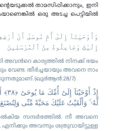
കയാണെങ്കിൽ ഒരു അടച്ച പെട്ടിയിൽ
وَأَوْحَيْنَآ إِلَىٰٓ أُمِّ مُوسَىٰٓ أَنْ أَرْض
إِلَيْكِ وَجَاعِلُوهُ مِنَ ٱلْمُرْسَلِينَ
വന്‍റെ കാര്യത്തില്‍ നിനക്ക് ഭയം
യും വേണ്ട. തീര്‍ച്ചയായും അവനെ നാം
ുന്നതുമാണ്‌. (ഖു൪ആന്‍:28/7)
إِذْ أَوْحَيْنَآ إِلَىٰٓ أُمِّكَ مَا يُوحَىٰٓ
أ
وَأَلْقَيْتُ عَلَيْكَ مَحَبَّةً مِّنِّى وَلِتُصْنَع
ۚ
لَّهُۥ
‍കിയ സന്ദര്‍ഭത്തില്‍. നീ അവനെ
. എനിക്കും അവന്നും ശത്രുവായിട്ടുള്ള