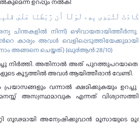
 നൽകുമെന്ന ഉറപ്പും നൽകി
 كَادَتْ لَتُبْدِى بِهِۦ لَوْلَآ أَن رَّبَطْنَا عَلَىٰ قَلْب
യ ചിന്തകളില്‍ നിന്ന്‌) ഒഴിവായതായിത്തീര്‍ന്ന
 അവന്‍റെ കാര്യം അവള്‍ വെളിപ്പെടുത്തിയേക്കുമാ
(നാം അങ്ങനെ ചെയ്തത്‌.) (ഖു൪ആന്‍:28/10)
ച്ചു നിർത്തി. അതിനാൽ അത് പുറത്തുപറയാതെ 
കളുടെ കൂട്ടത്തിൽ അവൾ ആയിത്തീരാൻ വേണ്ടി.
ും പ്രയാസങ്ങളും വന്നാൽ ക്ഷമിക്കുകയും ഉറച
മനസ്സ് അസ്വസ്ഥമാവുക എന്നത് വിശ്വാസത്തിന
്പറ്റി ഗൂഢമായി അന്വേഷിക്കുവാന്‍ മൂസായുടെ മ