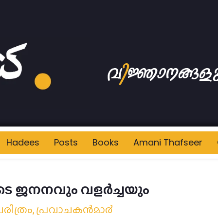
Hadees
Posts
Books
Amani Thafseer
ി عليه السلام യുടെ ജനനവും വളര്‍ച്ചയും
ചരിത്രം
,
പ്രവാചകന്‍മാ൪