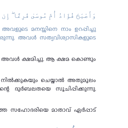
وَأَصْبَحَ فُؤَادُ أُمِّ مُوسَىٰ فَٰرِغًا ۖ إِن
ു. അവളുടെ മനസ്സിനെ നാം ഉറപ്പിച്ചു
യിരുന്നു. അവള്‍ സത്യവിശ്വാസികളുടെ
അവൾ ക്ഷമിച്ചു. ആ ക്ഷമ കൊണ്ടും
്ചു നിൽക്കുകയും ചെയ്താൽ അതുമൂലം
്റെ ദുർബലതയെ സൂചിപ്പിക്കുന്നു.
ൂത്ത സഹോദരിയെ മാതാവ് ഏര്‍പ്പാട്