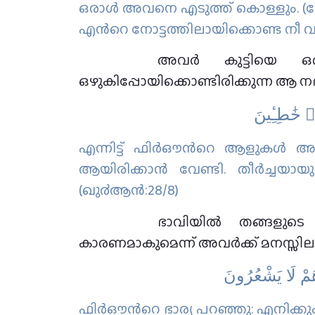
ഒരാള്‍ അവനെ എടുത്ത് കൊള്ളും. (ഹേ;
എന്‍റെ നോട്ടത്തിലായിക്കൊണ്ട നീ വള
അവര്‍ കുട്ടിയെ ഒരു
ഒഴുകിപ്പോയിക്കൊണ്ടിരിക്കുന്ന ആ 
۟ خَٰطِـِٔينَ
എന്നിട്ട് ഫിര്‍ഔന്‍റെ ആളുകള്‍ 
ആയിരിക്കാന്‍ വേണ്ടി. തീര്‍ച്ച
(ഖു൪ആന്‍:28/8)
ഭാവിയില്‍ തങ്ങളുടെ 
കാരണമാകുമെന്ന് അവര്‍ക്ക് മനസ്സിലാ
َهُمْ لَا يَشْعُرُونَ
ഫിര്‍ഔന്‍റെ ഭാര്യ പറഞ്ഞു: എനിക്കും