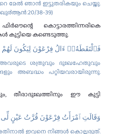
െ മേല്‍ ഞാന്‍ ഇട്ടുതരികയും ചെയ്തു.
(ഖു൪ആന്‍:20/38-39)
ിര്‍ഔന്റെ കൊട്ടാരത്തിന്നരികെ
 കുട്ടിയെ കണ്ടെടുത്തു.
فَٱلْتَقَطَهُۥٓ ءَالُ فِرْعَوْنَ لِيَكُونَ لَهُمْ عَ
്‍ അവരുടെ ശത്രുവും ദുഃഖഹേതുവും
ങളും അബദ്ധം പറ്റിയവരായിരുന്നു.
നും, തീരാദുഃഖത്തിനും ഈ കുട്ടി
وَقَالَتِ ٱمْرَأَتُ فِرْعَوْنَ قُرَّتُ عَيْنٍ لِّى وَلَ
 അതിനാല്‍ ഇവനെ നിങ്ങള്‍ കൊല്ലരുത്‌.