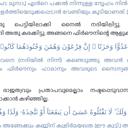
 മൂസാ,) എന്‍റെ പക്കല്‍ നിന്നുള്ള സ്നേഹം നിന്‍റ
ര്‍ത്തിയെടുക്കപ്പെടാന്‍ വേണ്ടിയും കൂടിയാണത്‌. 
 പെട്ടിയിലാക്കി നൈല്‍ നദിയിലിട്ടു. ഫ
നദി അതു കരക്കിട്ടു. അങ്ങനെ ഫിർഔനിന്റെ ആളുകൾ
دُوًّا وَحَزَنًا ۗ إِنَّ فِرْعَوْنَ وَهَٰمَٰنَ وَجُنُودَهُمَا كَانُوا
അവനെ (നദിയില്‍ നിന്ന്‌) കണ്ടെടുത്തു. അവന
യായും ഫിര്‍ഔനും ഹാമാനും അവരുടെ സൈന്യങ്
രാജത്വവും പ്രതാപവുമെല്ലാം നഷ്ടപ്പെടുവാ
ക്കാൻ കഴിഞ്ഞില്ല.
كَ ۖ لَا تَقْتُلُوهُ عَسَىٰٓ أَن يَنفَعَنَآ أَوْ نَتَّخِذَهُۥ وَلَدًا و
 അങ്ങേക്കും കണ്ണിന് കുളിര്‍മയത്രെ (ഈ കുട്ടി.)