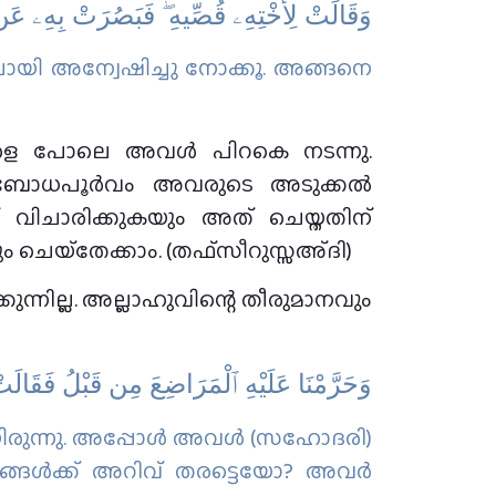
وَقَالَتْ لِأُخْتِهِۦ قُصِّيهِ ۖ فَبَصُرَتْ بِهِۦ ع
യി അന്വേഷിച്ചു നോക്കൂ. അങ്ങനെ
ഒരാളെ പോലെ അവൾ പിറകെ നടന്നു.
 ബോധപൂർവം അവരുടെ അടുക്കൽ
വിചാരിക്കുകയും അത് ചെയ്തതിന്
െയ്‌തേക്കാം. (തഫ്സീറുസ്സഅ്ദി)
ുന്നില്ല. അല്ലാഹുവിന്റെ തീരുമാനവും
وَحَرَّمْنَا عَلَيْهِ ٱلْمَرَاضِعَ مِن قَبْلُ فَقَالَتْ
കിയിരുന്നു. അപ്പോള്‍ അവള്‍ (സഹോദരി)
ിങ്ങള്‍ക്ക് അറിവ് തരട്ടെയോ? അവര്‍