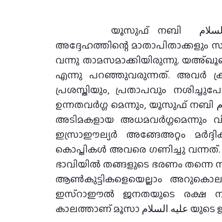
യൂസുഫ് നബി عليه السلام ഈജിപ്തിലെ ഭരണകര്‍ത്താവായ സംഭവം പ്രസിദ്ധമാണ്. അതോടുകൂടി
അദ്ദേഹത്തിന്റെ മാതാപിതാക്കളും സഹോദരന്‍മാരും –
വന്നു താമസമാക്കിയിരുന്നു. യഅ്ഖൂബ് നബി عليه السلام യുടെ സന്താനപരമ്പരകള്‍ക്കാണ് ഇസ്രാഈല്‍
എന്നു പറഞ്ഞുവരുന്നത്. അവര്‍ ക്
പ്രശസ്തിയും, പ്രതാപവും നശിച്ചു
ഉന്നതവര്‍ഗ്ഗ മെന്നും, യൂസുഫ് നബി عليه السلام യുടെ കാലം മുതല്‍ അവിടെ കുടിയേറിപ്പാര്‍ത്തുവന്ന ഇസ്രാഈല്യര്‍ കേവലം
അടിമകളായ അധമവര്‍ഗ്ഗമെന്നും വിഭജി
ഇസ്രാഈല്യര്‍ അങ്ങേഅറ്റം മര്‍ദ്ദി
കൊപ്തികള്‍ അവരെ ഗണിച്ചു വന്നത്
ഭാവിയില്‍ തങ്ങളുടെ ഭരണം തന്നെ നഷ
ആണ്‍കുട്ടികളെയെല്ലാം അറുകൊല ചെയ്യാന്‍ ഫിര്
ഇസ്‌റാഈൽ ജനതയുടെ രക്ഷ നിശ്ച
കാലത്താണ് മൂസാ لسلام