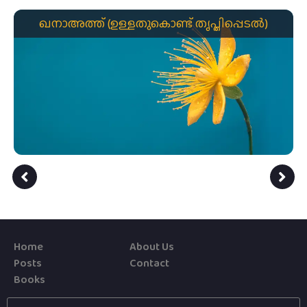
ഖനാഅത്ത് (ഉള്ളതുകൊണ്ട് തൃപ്തിപ്പെടൽ)
Home
About Us
Posts
Contact
Books