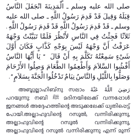
صلى الله عليه وسلم ـ الْمَدِينَةَ انْجَفَلَ النَّاسُ
قِبَلَهُ وَقِيلَ قَدْ قَدِمَ رَسُولُ اللَّهِ ـ صلى الله عليه
وسلم ـ قَدْ قَدِمَ رَسُولُ اللَّهِ قَدْ قَدِمَ رَسُولُ اللَّهِ ‏.‏
ثَلاَثًا فَجِئْتُ فِي النَّاسِ لأَنْظُرَ فَلَمَّا تَبَيَّنْتُ وَجْهَهُ
عَرَفْتُ أَنَّ وَجْهَهُ لَيْسَ بِوَجْهِ كَذَّابٍ فَكَانَ أَوَّلَ
شَىْءٍ سَمِعْتُهُ تَكَلَّمَ بِهِ أَنْ قَالَ ‏ “‏ يَا أَيُّهَا النَّاسُ
أَفْشُوا السَّلاَمَ وَأَطْعِمُوا الطَّعَامَ وَصِلُوا الأَرْحَامَ
وَصَلُّوا بِاللَّيْلِ وَالنَّاسُ نِيَامٌ تَدْخُلُوا الْجَنَّةَ بِسَلاَمٍ ‏”‏ ‏.‏
അബ്ദുല്ലാഹിബ്നു സലാം رَضِيَ اللَّهُ عَنْهُ
പറയുന്നു: നബി ﷺ മദിനയിലേക്ക് വന്നപ്പോള്‍
ജനങ്ങള്‍ അദ്ദേഹത്തിന്റെ അടുക്കലേക്ക് ധൃതിപ്പെട്ട്
പോയി.അല്ലാഹുവിന്റെ റസൂൽ, വന്നിരിക്കുന്നു,
അല്ലാഹുവിന്റെ റസൂൽ വന്നിരിക്കുന്നു,
അല്ലാഹുവിന്റെ റസൂൽ വന്നിരിക്കുന്നു എന്ന് മൂന്ന്