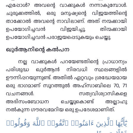
എപ്പോൾ? അവന്റെ വാക്കുകൾ നന്നാകുമ്പോൾ.
ചുരുക്കത്തിൽ, ഒരു മനുഷ്യന്റെ വിജയത്തിന്റെ
താക്കോൽ അവന്റെ നാവിലാണ്. അത് നന്മക്കായി
ഉപയോഗിച്ചവൻ വിജയിച്ചു, തിന്മക്കായി
ഉപയോഗിച്ചവൻ പരാജയപ്പെടുകയും ചെയ്തു.
ഖുർആനിന്റെ കൽപന
നല്ല വാക്കുകൾ പറയേണ്ടതിന്റെ പ്രാധാന്യം
പരിശുദ്ധ ഖുർആൻ നിരവധി സ്ഥലങ്ങളിൽ
ഊന്നിപ്പറയുന്നുണ്ട്. അതിൽ ഏറ്റവും ശ്രദ്ധേയമായ
ഒരു ഭാഗമാണ് സൂറത്തുൽ അഹ്സാബിലെ 70, 71
വചനങ്ങൾ. സത്യവിശ്വാസികളെ
അഭിസംബോധന ചെയ്തുകൊണ്ട് അല്ലാഹു
നൽകുന്ന ഗൗരവമേറിയ ഒരു ഉപദേശമാണിത്.
يَٰٓأَيُّهَا ٱلَّذِينَ ءَامَنُوا۟ ٱتَّقُوا۟ ٱللَّهَ وَقُولُوا۟