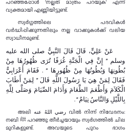
പറഞ്ഞപ്പോൾ ‘നല്ലത് മാത്രം പറയുക’ എന്ന്
വ്യക്തമായി എണ്ണിയിട്ടുണ്ട്.
സ്വർഗ്ഗത്തിലെ പദവികൾ
വർദ്ധിപ്പിക്കുന്നതിലും നല്ല വാക്കുകൾക്ക് വലിയ
സ്വാധീനമുണ്ട്.
عَنْ عَلِيٍّ، قَالَ قَالَ النَّبِيُّ صلى الله عليه
وسلم ‏”‏ إِنَّ فِي الْجَنَّةِ غُرَفًا تُرَى ظُهُورُهَا مِنْ
بُطُونِهَا وَبُطُونُهَا مِنْ ظُهُورِهَا ‏”‏ ‏.‏ فَقَامَ أَعْرَابِيٌّ
فَقَالَ لِمَنْ هِيَ يَا رَسُولَ اللَّهِ قَالَ ‏”‏ لِمَنْ أَطَابَ
الْكَلاَمَ وَأَطْعَمَ الطَّعَامَ وَأَدَامَ الصِّيَامَ وَصَلَّى لِلَّهِ
بِاللَّيْلِ وَالنَّاسُ نِيَامٌ ‏”‏ ‏.
അലി رضي اللهُ عنه വിൽ നിന്ന് നിവേദനം:
നബി ﷺ പറഞ്ഞു: തീര്‍ച്ചയായും സ്വര്‍ഗത്തില്‍ ചില
മുറികളുണ്ട്. അവയുടെ പുറം ഭാഗം