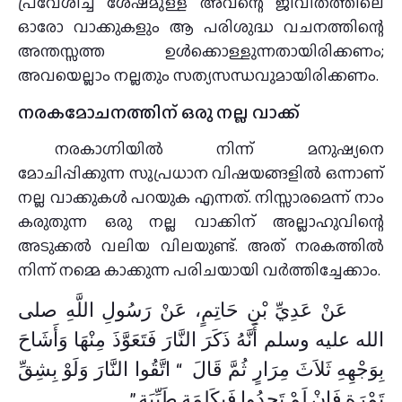
പ്രവേശിച്ച ശേഷമുള്ള അവന്റെ ജീവിതത്തിലെ
ഓരോ വാക്കുകളും ആ പരിശുദ്ധ വചനത്തിന്റെ
അന്തസ്സത്ത ഉൾക്കൊള്ളുന്നതായിരിക്കണം;
അവയെല്ലാം നല്ലതും സത്യസന്ധവുമായിരിക്കണം.
നരകമോചനത്തിന് ഒരു നല്ല വാക്ക്
നരകാഗ്നിയിൽ നിന്ന് മനുഷ്യനെ
മോചിപ്പിക്കുന്ന സുപ്രധാന വിഷയങ്ങളിൽ ഒന്നാണ്
നല്ല വാക്കുകൾ പറയുക എന്നത്. നിസ്സാരമെന്ന് നാം
കരുതുന്ന ഒരു നല്ല വാക്കിന് അല്ലാഹുവിന്റെ
അടുക്കൽ വലിയ വിലയുണ്ട്. അത് നരകത്തിൽ
നിന്ന് നമ്മെ കാക്കുന്ന പരിചയായി വർത്തിച്ചേക്കാം.
عَنْ عَدِيِّ بْنِ حَاتِمٍ، عَنْ رَسُولِ اللَّهِ صلى
الله عليه وسلم أَنَّهُ ذَكَرَ النَّارَ فَتَعَوَّذَ مِنْهَا وَأَشَاحَ
بِوَجْهِهِ ثَلاَثَ مِرَارٍ ثُمَّ قَالَ ‏ “‏ اتَّقُوا النَّارَ وَلَوْ بِشِقِّ
تَمْرَةٍ فَإِنْ لَمْ تَجِدُوا فَبِكَلِمَةٍ طَيِّبَةٍ ‏”‏ ‏.‏