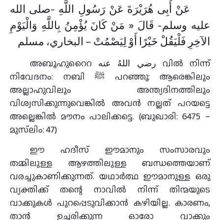
عَنْ أَبِى هُرَيْرَةَ عَنْ رَسُولِ اللَّهِ -صلى الله
عليه وسلم- قَالَ « مَنْ كَانَ يُؤْمِنُ بِاللَّهِ وَالْيَوْمِ
الآخِرِ فَلْيَقُلْ خَيْرًا أَوْ لِيَصْمُتْ – البخاري، مسلم
അബൂഹുറൈറ رضي اللهُ عنه വിൽ നിന്ന്
നിവേദനം: നബി ﷺ പറഞ്ഞു: ആരെങ്കിലും
അല്ലാഹുവിലും അന്ത്യദിനത്തിലും
വിശ്വസിക്കുന്നുവെങ്കില്‍ അവന്‍ നല്ലത് പറയട്ടെ
അല്ലെങ്കില്‍ മൗനം പാലിക്കട്ടെ. (ബുഖാരി: 6475 –
മുസ്‌ലിം: 47)
ഈ ഹദീസ് ഈമാനും സംസാരവും
തമ്മിലുള്ള ആഴത്തിലുള്ള ബന്ധത്തെയാണ്
വരച്ചുകാണിക്കുന്നത്. യഥാർത്ഥ ഈമാനുള്ള ഒരു
വ്യക്തിക്ക് തന്റെ നാവിൽ നിന്ന് തിന്മയുടെ
വാക്കുകൾ പുറപ്പെടുവിക്കാൻ കഴിയില്ല. കാരണം,
താൻ ഉച്ചരിക്കുന്ന ഓരോ വാക്കും