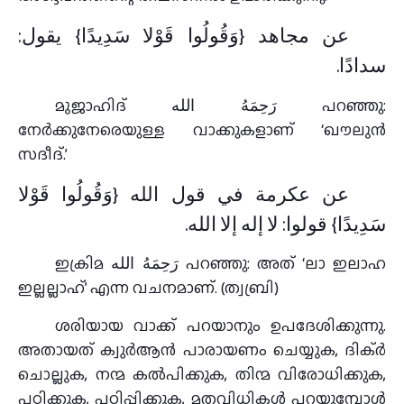
عن مجاهد {وَقُولُوا قَوْلا سَدِيدًا} يقول:
سدادًا.
മുജാഹിദ് رَحِمَهُ الله പറഞ്ഞു:
നേർക്കുനേരെയുള്ള വാക്കുകളാണ് ‘ഖൗലുൻ
സദീദ്.’
عن عكرمة في قول الله {وَقُولُوا قَوْلا
سَدِيدًا} قولوا: لا إله إلا الله.
ഇക്രിമ رَحِمَهُ الله പറഞ്ഞു: അത് ‘ലാ ഇലാഹ
ഇല്ലല്ലാഹ്’ എന്ന വചനമാണ്. (ത്വബ്രി)
ശരിയായ വാക്ക് പറയാനും ഉപദേശിക്കുന്നു.
അതായത് ക്വുർആൻ പാരായണം ചെയ്യുക, ദിക്ർ
ചൊല്ലുക, നന്മ കൽപിക്കുക, തിന്മ വിരോധിക്കുക,
പഠിക്കുക, പഠിപ്പിക്കുക, മതവിധികൾ പറയുമ്പോൾ