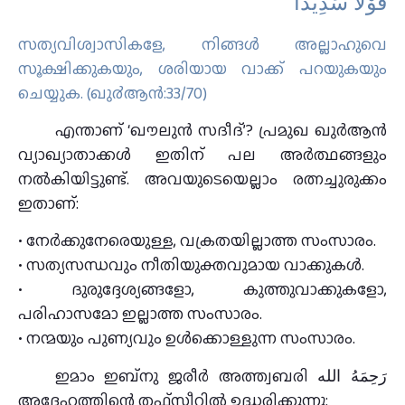
قَوْلًا سَدِيدًا
സത്യവിശ്വാസികളേ, നിങ്ങള്‍ അല്ലാഹുവെ
സൂക്ഷിക്കുകയും, ശരിയായ വാക്ക് പറയുകയും
ചെയ്യുക. (ഖു൪ആന്‍:33/70)
എന്താണ് ‘ഖൗലുൻ സദീദ്’? പ്രമുഖ ഖുർആൻ
വ്യാഖ്യാതാക്കൾ ഇതിന് പല അർത്ഥങ്ങളും
നൽകിയിട്ടുണ്ട്. അവയുടെയെല്ലാം രത്നച്ചുരുക്കം
ഇതാണ്:
• നേർക്കുനേരെയുള്ള, വക്രതയില്ലാത്ത സംസാരം.
• സത്യസന്ധവും നീതിയുക്തവുമായ വാക്കുകൾ.
• ദുരുദ്ദേശ്യങ്ങളോ, കുത്തുവാക്കുകളോ,
പരിഹാസമോ ഇല്ലാത്ത സംസാരം.
• നന്മയും പുണ്യവും ഉൾക്കൊള്ളുന്ന സംസാരം.
ഇമാം ഇബ്നു ജരീർ അത്ത്വബരി رَحِمَهُ الله
അദ്ദേഹത്തിന്റെ തഫ്സീറിൽ ഉദ്ധരിക്കുന്നു: