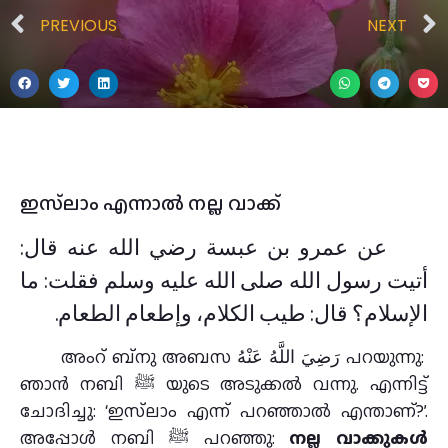
PREVIOUS
NEXT
ഇസ്‌ലാം എന്നാൽ നല്ല വാക്ക്
عن عمرو بن عبسة رضي الله عنه قال:
أتيت رسول الله صلى الله عليه وسلم فقلت: ما
الإسلام؟ قال: طيب الكلام، وإطعام الطعام.
അംറ് ബ്നു അബസ رَضِيَ اللَّهُ عَنْهُ പറയുന്നു:
ഞാൻ നബി ﷺ യുടെ അടുക്കൽ വന്നു. എന്നിട്ട്
ചോദിച്ചു: ‘ഇസ്‌ലാം എന്ന് പറഞ്ഞാൽ എന്താണ്?’.
അപ്പോൾ നബി ﷺ പറഞ്ഞു:
നല്ല വാക്കുകൾ