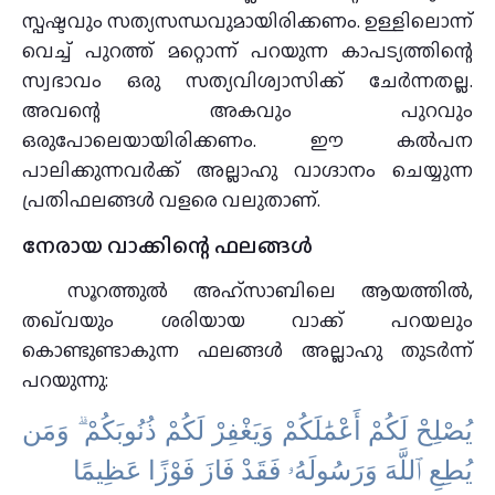
സ്പഷ്ടവും സത്യസന്ധവുമായിരിക്കണം. ഉള്ളിലൊന്ന്
വെച്ച് പുറത്ത് മറ്റൊന്ന് പറയുന്ന കാപട്യത്തിന്റെ
സ്വഭാവം ഒരു സത്യവിശ്വാസിക്ക് ചേർന്നതല്ല.
അവന്റെ അകവും പുറവും
ഒരുപോലെയായിരിക്കണം. ഈ കൽപന
പാലിക്കുന്നവർക്ക് അല്ലാഹു വാഗ്ദാനം ചെയ്യുന്ന
പ്രതിഫലങ്ങൾ വളരെ വലുതാണ്.
നേരായ വാക്കിന്റെ ഫലങ്ങൾ
സൂറത്തുൽ അഹ്സാബിലെ ആയത്തിൽ,
തഖ്‌വയും ശരിയായ വാക്ക് പറയലും
കൊണ്ടുണ്ടാകുന്ന ഫലങ്ങൾ അല്ലാഹു തുടർന്ന്
പറയുന്നു:
يُصْلِحْ لَكُمْ أَعْمَٰلَكُمْ وَيَغْفِرْ لَكُمْ ذُنُوبَكُمْ ۗ وَمَن
يُطِعِ ٱللَّهَ وَرَسُولَهُۥ فَقَدْ فَازَ فَوْزًا عَظِيمًا