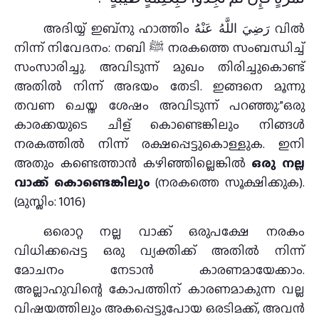
അദിയ്യ് ഇബ്നു ഹാത്തിം رَضِيَ اللَّهُ عَنْهُ വിൽ
നിന്ന് നിവേദനം: നബി ﷺ നരകത്തെ സംബന്ധിച്ച്
സംസാരിച്ചു. അവിടുന്ന് മുഖം തിരിച്ചുകൊണ്ട്
അതിൽ നിന്ന് അഭയം തേടി. ഇങ്ങനെ മൂന്നു
തവണ ചെയ്ത ശേഷം അവിടുന്ന് പറഞ്ഞു:”ഒരു
കാരക്കയുടെ ചീള് കൊണ്ടെങ്കിലും നിങ്ങൾ
നരകത്തിൽ നിന്ന് രക്ഷപ്പെട്ടുകൊള്ളുക. ഇനി
അതും കണ്ടെത്താൻ കഴിഞ്ഞില്ലെങ്കിൽ
ഒരു നല്ല
വാക്ക് കൊണ്ടെങ്കിലും
(നരകത്തെ സൂക്ഷിക്കുക).
(മുസ്ലിം: 1016)
ഒരൊറ്റ നല്ല വാക്ക് ഒരുപക്ഷേ നരകം
വിധിക്കപ്പെട്ട ഒരു വ്യക്തിക്ക് അതിൽ നിന്ന്
മോചനം നേടാൻ കാരണമായേക്കാം.
അല്ലാഹുവിന്റെ കോപത്തിന് കാരണമാകുന്ന വല്ല
വിഷയത്തിലും അകപ്പെട്ടുപോയ ഒരടിമക്ക്, അവൻ