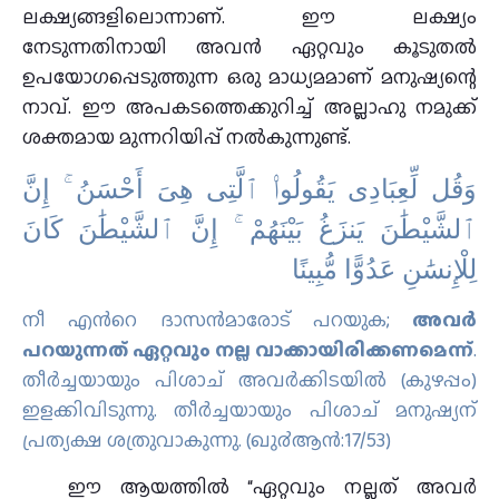
ലക്ഷ്യങ്ങളിലൊന്നാണ്. ഈ ലക്ഷ്യം
നേടുന്നതിനായി അവൻ ഏറ്റവും കൂടുതൽ
ഉപയോഗപ്പെടുത്തുന്ന ഒരു മാധ്യമമാണ് മനുഷ്യന്റെ
നാവ്. ഈ അപകടത്തെക്കുറിച്ച് അല്ലാഹു നമുക്ക്
ശക്തമായ മുന്നറിയിപ്പ് നൽകുന്നുണ്ട്.
وَقُل لِّعِبَادِى يَقُولُوا۟ ٱلَّتِى هِىَ أَحْسَنُ ۚ إِنَّ
ٱلشَّيْطَٰنَ يَنزَغُ بَيْنَهُمْ ۚ إِنَّ ٱلشَّيْطَٰنَ كَانَ
لِلْإِنسَٰنِ عَدُوًّا مُّبِينًا
നീ എന്‍റെ ദാസന്‍മാരോട് പറയുക;
അവര്‍
പറയുന്നത് ഏറ്റവും നല്ല വാക്കായിരിക്കണമെന്ന്‌
.
തീര്‍ച്ചയായും പിശാച് അവര്‍ക്കിടയില്‍ (കുഴപ്പം)
ഇളക്കിവിടുന്നു. തീര്‍ച്ചയായും പിശാച് മനുഷ്യന്
പ്രത്യക്ഷ ശത്രുവാകുന്നു. (ഖു൪ആന്‍:17/53)
ഈ ആയത്തിൽ “ഏറ്റവും നല്ലത് അവർ