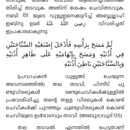
തടവുക, ശേഷം തടവല്‍ ആരംഭിച്ചിടത്തേക്ക്‌
തിരിച്ച്‌ തടവുക. അതിന്‌ ശേഷം ചെവിതടവുക.
നബി ﷺ യുടെ വുളൂഇനെക്കുറിച്ച്‌ അബ്ദുല്ലാഹ്‌
ഇബ്നു ഉമര്‍ رَضِيَ اللَّهُ عَنْهُ വിവരിച്ചത്‌
ഇപ്രകാരമാകുന്നു:
ثُمَّ مَسَحَ بِرَأْسِهِ فَأَدْخَلَ إِصْبَعَيْهِ السَّبَّاحَتَيْنِ
فِي أُذُنَيْهِ وَمَسَحَ بِإِبْهَامَيْهِ عَلَى ظَاهِرِ أُذُنَيْهِ
وَبِالسَّبَّاحَتَيْنِ بَاطِنَ أُذُنَيْهِ
(പ്രവാചകന്‍ വുളൂഅ് ചെയുന്ന
അവസരത്തില്‍) തല തടവി, പിന്നീട്‌ ചൂ
ണ്ടുവിരലുകള്‍ രണ്ടുചെവികള്‍ക്കുള്ളില്‍
പ്രവേശിപ്പിച്ചു. തന്റെ തള്ള വിരലുകള്‍ കൊണ്ട്‌
ചെവികള്‍ക്ക്‌ പുറത്തും ചൂണ്ടുവിരലുകൾ കൊണ്ട്‌
ചെവിയുടെ ഉള്‍ഭാഗവും തടവി. (അബൂദാവൂദ്‌:135)
തല തടവല്‍ എന്നതിൽ പെട്ടതാണ്