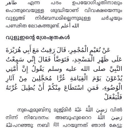
طاهر എന്ന പദം ഉപയോഗിച്ചതിനാലും
പൊതുവെയുള്ള ശുദ്ധിയാണ് വിവക്ഷയെന്നും
വുളൂഅ് നിർബന്ധമില്ലെന്നുമുള്ള ചർച്ചയും
പണ്ഢിത ലോകത്തുണ്ട്. الله أعلم
വുളൂഇന്റെ ശ്രേഷ്ടതകൾ
عَنْ نُعَيْمٍ الْمُجْمِرِ، قَالَ رَقِيتُ مَعَ أَبِي هُرَيْرَةَ
عَلَى ظَهْرِ الْمَسْجِدِ، فَتَوَضَّأَ فَقَالَ إِنِّي سَمِعْتُ
النَّبِيَّ صلى الله عليه وسلم يَقُولُ إِنَّ أُمَّتِي
يُدْعَوْنَ يَوْمَ الْقِيَامَةِ غُرًّا مُحَجَّلِينَ مِنْ آثَارِ
الْوُضُوءِ، فَمَنِ اسْتَطَاعَ مِنْكُمْ أَنْ يُطِيلَ غُرَّتَهُ
فَلْيَفْعَلْ
നുഐമുബ്നു മുജ്മിർ رَضِيَ اللَّهُ عَنْهُ വിൽ
നിന്ന് നിവേദനം: അബൂഹുറൈറ رَضِيَ اللَّهُ
عَنْهُപറഞ്ഞു: നബി ﷺ പറയുന്നത് ഞാൻ കേട്ടു: