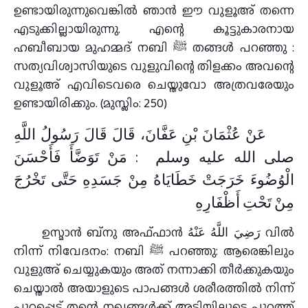
ഉണ്ടായിരുന്നുവെങ്കിൽ ഞാൻ ഈ വുളൂഅ് തന്നെ
എടുക്കില്ലായിരുന്നു. എന്റെ കൂട്ടുകാരനായ
ഹബീബായ മുഹമ്മദ്‌ നബി ﷺ തങ്ങൾ പറഞ്ഞു :
സത്യവിശ്വാസിയുടെ വുളുവിന്റെ തിളക്കം അവന്റെ
വുളൂഅ്‌ എവിടെവരെ ചെയ്തുവോ അത്രവരേയും
ഉണ്ടായിരിക്കും. (മുസ്ലിം: 250)
عَنْ عُثْمَانَ بْنِ عَفَّانَ، قَالَ قَالَ رَسُولُ اللَّهِ
صلى الله عليه وسلم ‏ :‏ مَنْ تَوَضَّأَ فَأَحْسَنَ
الْوُضُوءَ خَرَجَتْ خَطَايَاهُ مِنْ جَسَدِهِ حَتَّى تَخْرُجَ
مِنْ تَحْتِ أَظْفَارِهِ ‏
ഉസ്മാൻ ബ്നു അഫ്ഫാൻ رَضِيَ اللَّهُ عَنْهُ വിൽ
നിന്ന് നിവേദനം: നബി ﷺ പറഞ്ഞു: ആരെങ്കിലും
വുളുഅ് ചെയ്യുകയും അത് നന്നാക്കി തീർക്കുകയും
ചെയ്താൽ അയാളുടെ പാപങ്ങൾ ശരീരത്തിൽ നിന്ന്
പുറപ്പെട്ട് തന്റെ നഖങ്ങൾക്ക് അടിയിലൂടെ പുറത്ത്