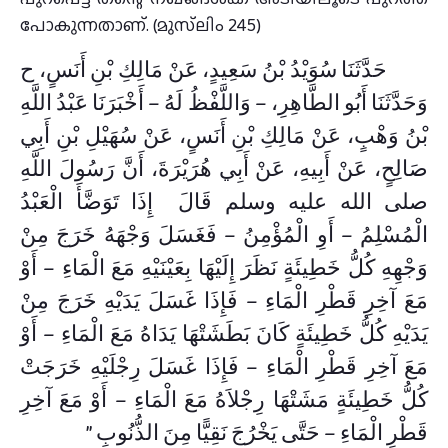
പോകുന്നതാണ്. (മുസ്‌ലിം 245)
حَدَّثَنَا سُوَيْدُ بْنُ سَعِيدٍ، عَنْ مَالِكِ بْنِ أَنَسٍ، ح
وَحَدَّثَنَا أَبُو الطَّاهِرِ، – وَاللَّفْظُ لَهُ – أَخْبَرَنَا عَبْدُ اللَّهِ
بْنُ وَهْبٍ، عَنْ مَالِكِ بْنِ أَنَسٍ، عَنْ سُهَيْلِ بْنِ أَبِي
صَالِحٍ، عَنْ أَبِيهِ، عَنْ أَبِي هُرَيْرَةَ، أَنَّ رَسُولَ اللَّهِ
صلى الله عليه وسلم قَالَ ‌‏ إِذَا تَوَضَّأَ الْعَبْدُ
الْمُسْلِمُ – أَوِ الْمُؤْمِنُ – فَغَسَلَ وَجْهَهُ خَرَجَ مِنْ
وَجْهِهِ كُلُّ خَطِيئَةٍ نَظَرَ إِلَيْهَا بِعَيْنَيْهِ مَعَ الْمَاءِ – أَوْ
مَعَ آخِرِ قَطْرِ الْمَاءِ – فَإِذَا غَسَلَ يَدَيْهِ خَرَجَ مِنْ
يَدَيْهِ كُلُّ خَطِيئَةٍ كَانَ بَطَشَتْهَا يَدَاهُ مَعَ الْمَاءِ – أَوْ
مَعَ آخِرِ قَطْرِ الْمَاءِ – فَإِذَا غَسَلَ رِجْلَيْهِ خَرَجَتْ
كُلُّ خَطِيئَةٍ مَشَتْهَا رِجْلاَهُ مَعَ الْمَاءِ – أَوْ مَعَ آخِرِ
قَطْرِ الْمَاءِ – حَتَّى يَخْرُجَ نَقِيًّا مِنَ الذُّنُوبِ ‏”