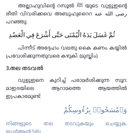
അല്ലാഹുവിന്റെ റസൂല്‍ ﷺ യുടെ വുളൂഇന്റെ
രീതി വിവരിക്കവെ അബൂഹുറൈറ رضى الله عنه
പറഞ്ഞു:
ثُمَّ غَسَلَ يَدَهُ الْيُمْنَى حَتَّى أَشْرَعَ فِي الْعَضُدِ
പിന്നീട്‌ അദ്ദേഹം വലതു കൈ കണം കയ്യില്‍
പ്രവേശിക്കുന്നതുവരെ കഴുകി. (മുസ്ലിം)
3.തല തടവൽ
വുളൂഇനെ കുറിച്ച് പരാമർശിക്കുന്ന സൂറ:
മാഇദയിലെ ആറാമത്തെ ആയത്തിൽ
ഇപ്രകാരമുണ്ട്:
وَٱمْسَحُوا۟ بِرُءُوسِكُمْ
നിങ്ങളുടെ തല തടവുകയും ചെയ്യുക.
(ഖുർആൻ:5/6)