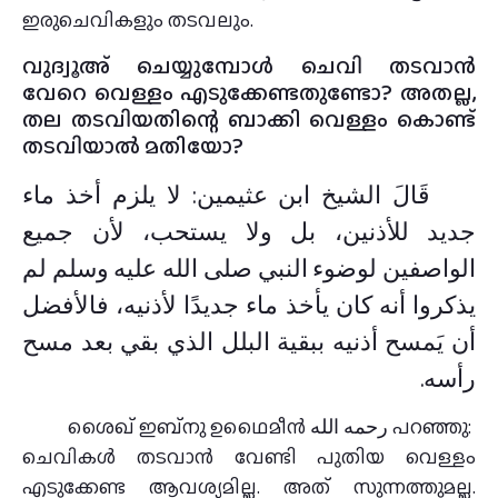
ഇരുചെവികളും തടവലും.
വുദ്വൂഅ് ചെയ്യുമ്പോൾ ചെവി തടവാൻ
വേറെ വെള്ളം എടുക്കേണ്ടതുണ്ടോ? അതല്ല,
തല തടവിയതിന്റെ ബാക്കി വെള്ളം കൊണ്ട്
തടവിയാൽ മതിയോ?
قَالَ الشيخ ابن عثيمين: لا يلزم أخذ ماء
جديد للأذنين، بل ولا يستحب، لأن جميع
الواصفين لوضوء النبي صلى الله عليه وسلم لم
يذكروا أنه كان يأخذ ماء جديدًا لأذنيه، فالأفضل
أن يَمسح أذنيه ببقية البلل الذي بقي بعد مسح
رأسه.
ശൈഖ് ഇബ്നു ഉഥൈമീൻ رحمه الله പറഞ്ഞു:
ചെവികൾ തടവാൻ വേണ്ടി പുതിയ വെള്ളം
എടുക്കേണ്ട ആവശ്യമില്ല. അത് സുന്നത്തുമല്ല.