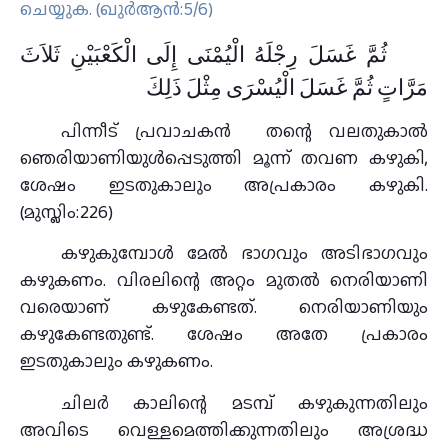
ചെയ്യുക. (ഖുർആൻ:5/6)
ثُمَّ غَسَلَ رِجْلَهُ الْيُمْنَى إِلَى الْكَعْبَيْنِ ثَلاَثَ
مَرَّاتٍ ثُمَّ غَسَلَ الْيُسْرَى مِثْلَ ذَلِكَ
പിന്നീട്‌ പ്രവാചകന്‍ തന്റെ വലതുകാല്‍
ഞെരിയാണിയുള്‍പ്പെടുത്തി മൂന്ന്‌ തവണ കഴുകി,
ശേഷം ഇടതുകാലും അപ്രകാരം കഴുകി.
(മുസ്ലിം:226)
കഴുകുമ്പോള്‍ മേല്‍ ഭാഗവും അടിഭാഗവും
കഴുകണം. വിരലിന്റെ അറ്റം മുതൽ നെരിയാണി
വരെയാണ് കഴുകേണ്ടത്. നെരിയാണിയും
കഴുകേണ്ടതുണ്ട്. ശേഷം അതേ പ്രകാരം
ഇടതുകാലും കഴുകണം.
ചിലര്‍ കാലിന്റെ മടമ്പ്‌ കഴുകുന്നതിലും
അവിടെ വെള്ളമെത്തിക്കുന്നതിലും അശ്രദ്ധ