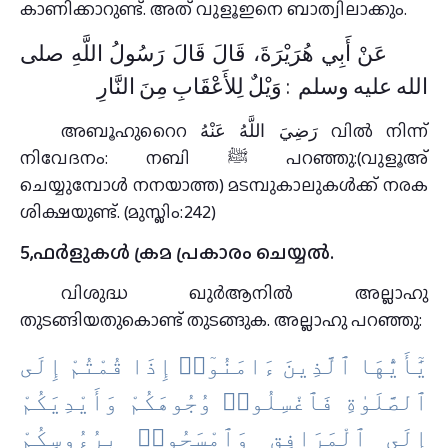
കാണിക്കാറുണ്ട്‌. അത്‌ വുളൂഇനെ ബാത്വിലാക്കും.
عَنْ أَبِي هُرَيْرَةَ، قَالَ قَالَ رَسُولُ اللَّهِ صلى
الله عليه وسلم ‏ :‏ وَيْلٌ لِلأَعْقَابِ مِنَ النَّارِ
അബൂഹുറൈറ رَضِيَ اللَّهُ عَنْهُ വിൽ നിന്ന്
നിവേദനം: നബി ﷺ പറഞ്ഞു:(വുളൂഅ്‌
ചെയ്യുമ്പോള്‍ നനയാത്ത) മടമ്പുകാലുകള്‍ക്ക്‌ നരക
ശിക്ഷയുണ്ട്‌. (മുസ്ലിം:242)
5,ഫര്‍ളുകള്‍ ക്രമ പ്രകാരം ചെയ്യല്‍.
വിശുദ്ധ ഖുര്‍ആനില്‍ അല്ലാഹു
തുടങ്ങിയതുകൊണ്ട്‌ തുടങ്ങുക. അല്ലാഹു പറഞ്ഞു:
يَٰٓأَيُّهَا ٱلَّذِينَ ءَامَنُوٓا۟ إِذَا قُمْتُمْ إِلَى
ٱلصَّلَوٰةِ فَٱغْسِلُوا۟ وُجُوهَكُمْ وَأَيْدِيَكُمْ
إِلَى ٱلْمَرَافِقِ وَٱمْسَحُوا۟ بِرُءُوسِكُمْ