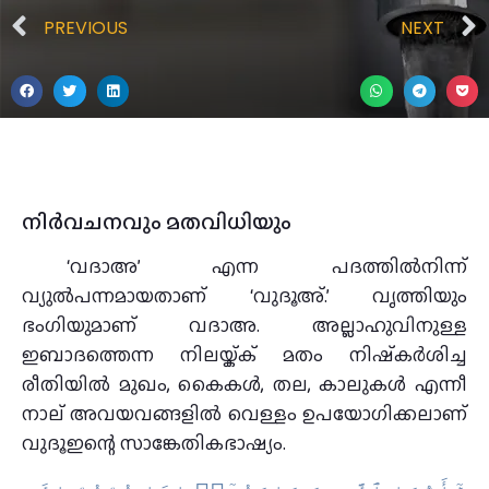
PREVIOUS
NEXT
നിർവചനവും മതവിധിയും
‘വദാഅ’ എന്ന പദത്തിൽനിന്ന്
വ്യുൽപന്നമായതാണ് ‘വുദൂഅ്.’ വൃത്തിയും
ഭംഗിയുമാണ് വദാഅ. അല്ലാഹുവിനുള്ള
ഇബാദത്തെന്ന നിലയ്ക്ക് മതം നിഷ്‌കർശിച്ച
രീതിയിൽ മുഖം, കൈകൾ, തല, കാലുകൾ എന്നീ
നാല് അവയവങ്ങളിൽ വെള്ളം ഉപയോഗിക്കലാണ്
വുദൂഇന്റെ സാങ്കേതികഭാഷ്യം.