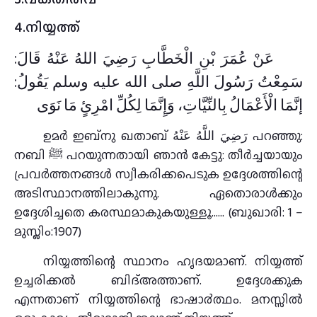
4.നിയ്യത്ത്
عَنْ عُمَرَ بْنِ الْخَطَّابِ رَضِيَ اللهُ عَنْهُ قَالَ:
سَمِعْتُ رَسُولَ اللَّهِ صلى الله عليه وسلم يَقُولُ:
إنَّمَا الْأَعْمَالُ بِالنِّيَّاتِ، وَإِنَّمَا لِكُلِّ امْرِئٍ مَا نَوَى
ഉമര്‍ ഇബ്നു ഖതാബ് رَضِيَ اللَّهُ عَنْهُ പറഞ്ഞു:
നബി ﷺ പറയുന്നതായി ഞാൻ കേട്ടു: തീര്‍ച്ചയായും
പ്രവര്‍ത്തനങ്ങള്‍ സ്വീകരിക്കപെടുക ഉദ്ദേശത്തിന്റെ
അടിസ്ഥാനത്തിലാകുന്നു. ഏതൊരാള്‍ക്കും
ഉദ്ദേശിച്ചതെ കരസ്ഥമാകുകയുള്ളൂ…… (ബുഖാരി: 1 –
മുസ്ലിം:1907)
നിയ്യത്തിന്റെ സ്ഥാനം ഹൃദയമാണ്. നിയ്യത്ത്
ഉച്ചരിക്കല്‍ ബിദ്അത്താണ്. ഉദ്ദേശക്കുക
എന്നതാണ് നിയ്യത്തിന്റെ ഭാഷാ൪ത്ഥം. മനസ്സില്‍