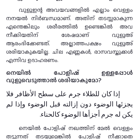
വുളൂഇന്റ അവയവങ്ങളില്‍ എല്ലാം വെള്ളം
നനയല്‍ നിര്‍ബന്ധമാണ്‌. അതിന് തടസ്സമാകുന്ന
എന്തെങ്കിലും ശരീരത്തില്‍ ഉണ്ടെങ്കില്‍ അവ
നീക്കിയതിന് ശേഷമാണ് വുളൂഅ്
ആരംഭിക്കേണ്ടത്. അല്ലാത്തപക്ഷം വുളൂഅ്
ശരിയാകുകയില്ല. ചില എണ്ണകൾ, രാസവസ്തുക്കൾ
എന്നിവ ഉദാഹരണം.
നെയില്‍ പോളിഷ് ഉള്ളപ്പോള്‍
വുളൂവെടുത്താല്‍ ശരിയാകുമോ?
إذا كان للطلاء جرم على سطح الأظافر فلا
يجزئها الوضوء دون إزالته قبل الوضوء وإذا لم
يكن له جرم أجزأها الوضوء كالحناء.
നെയില്‍ പോളിഷ് നഖത്തിന് മേല്‍ വെള്ളം
തട്ടുന്നത് തടയുമെങ്കില്‍ പോളിഷ് നീക്കാതെ