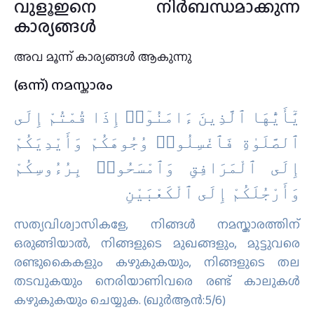
വുളൂഇനെ നിർബന്ധമാക്കുന്ന
കാര്യങ്ങൾ
അവ മൂന്ന് കാര്യങ്ങൾ ആകുന്നു
(ഒന്ന്) നമസ്കാരം
يَٰٓأَيُّهَا ٱلَّذِينَ ءَامَنُوٓا۟ إِذَا قُمْتُمْ إِلَى
ٱلصَّلَوٰةِ فَٱغْسِلُوا۟ وُجُوهَكُمْ وَأَيْدِيَكُمْ
إِلَى ٱلْمَرَافِقِ وَٱمْسَحُوا۟ بِرُءُوسِكُمْ
وَأَرْجُلَكُمْ إِلَى ٱلْكَعْبَيْنِ
സത്യവിശ്വാസികളേ, നിങ്ങള്‍ നമസ്കാരത്തിന്
ഒരുങ്ങിയാല്‍, നിങ്ങളുടെ മുഖങ്ങളും, മുട്ടുവരെ
രണ്ടുകൈകളും കഴുകുകയും, നിങ്ങളുടെ തല
തടവുകയും നെരിയാണിവരെ രണ്ട് കാലുകള്‍
കഴുകുകയും ചെയ്യുക. (ഖുർആൻ:5/6)