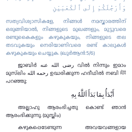
وَأَرْجُلَكُمْ إِلَى ٱلْكَعْبَيْنِ
സത്യവിശ്വാസികളേ, നിങ്ങള്‍ നമസ്കാരത്തിന്
ഒരുങ്ങിയാല്‍, നിങ്ങളുടെ മുഖങ്ങളും, മുട്ടുവരെ
രണ്ടുകൈകളും കഴുകുകയും, നിങ്ങളുടെ തല
തടവുകയും നെരിയാണിവരെ രണ്ട് കാലുകള്‍
കഴുകുകയും ചെയ്യുക. (ഖുർആൻ:5/6)
ജാബിര്‍ رضى الله عنه വില്‍ നിന്നും ഇമാം
മുസ്‌ലിം رحمه الله ഉദ്ധരിക്കുന്ന ഹദീഥില്‍ നബി ﷺ
പറഞ്ഞു:
أَبْدَأُ بِمَا بَدَأَ اَللَّهُ بِهِ
അല്ലാഹു ആരംഭിച്ചതു കൊണ്ട്‌ ഞാന്‍
ആരംഭിക്കുന്നു. (മുസ്ലിം)
കഴുകപ്പെടേണ്ടുന്ന അവയവങ്ങളായ