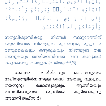
يَٰٓأَيُّهَا ٱلَّذِينَ ءَامَنُوٓا۟ إِذَا قُمْتُمْ إِلَى
ٱلصَّلَوٰةِ فَٱغْسِلُوا۟ وُجُوهَكُمْ وَأَيْدِيَكُمْ
إِلَى ٱلْمَرَافِقِ وَٱمْسَحُوا۟ بِرُءُوسِكُمْ
وَأَرْجُلَكُمْ إِلَى ٱلْكَعْبَيْنِ
സത്യവിശ്വാസികളേ, നിങ്ങള്‍ നമസ്കാരത്തിന്
ഒരുങ്ങിയാല്‍, നിങ്ങളുടെ മുഖങ്ങളും, മുട്ടുവരെ
രണ്ടുകൈകളും കഴുകുകയും, നിങ്ങളുടെ തല
തടവുകയും നെരിയാണിവരെ രണ്ട് കാലുകള്‍
കഴുകുകയും ചെയ്യുക. (ഖുർആൻ:5/6)
കേവലം ശാരീരികവും ബാഹ്യവുമായ
മാലിന്യങ്ങളില്‍നിന്നുള്ള ശുദ്ധി മാത്രമല്ല വുദ്വൂഉം,
തയമ്മുമും കൊണ്ടുദ്ദേശ്യം. ആത്മീയവും
മാനസികവുമായ ശുദ്ധിയും കൂടിയാകുന്നു.
(അമാനി തഫ്സീര്‍)