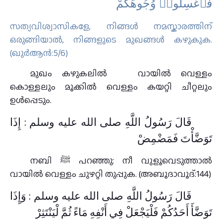
فَٱغْسِلُوا۟ وُجُوهَكُمْ
സത്യവിശ്വാസികളേ, നിങ്ങള്‍ നമസ്കാരത്തിന്
ഒരുങ്ങിയാല്‍, നിങ്ങളുടെ മുഖങ്ങൾ കഴുകുക.
(ഖുർആൻ:5/6)
മുഖം കഴുകലിൽ വായിൽ വെള്ളം
കൊള്ളലും മൂക്കിൽ വെള്ളം കയറ്റി ചീറ്റലും
ഉൾപ്പെടും.
قَالَ رَسُولُ اللَّهِ صلى الله عليه وسلم : إِذَا
تَوَضَّأْتَ فَمَضْمِضْ
നബി ﷺ പറഞ്ഞു: നീ വുളൂവെടുത്താൽ
വായിൽ വെള്ളം ചുഴറ്റി തുപ്പുക. (അബൂദാവൂദ്:144)
قَالَ رَسُولُ اللَّهِ صلى الله عليه وسلم : وَإِذَا
تَوَضَّأَ أَحَدُكُمْ فَلْيَجْعَلْ فِي أَنْفِهِ مَاءً ثُمَّ لْيَنْتَثِرْ