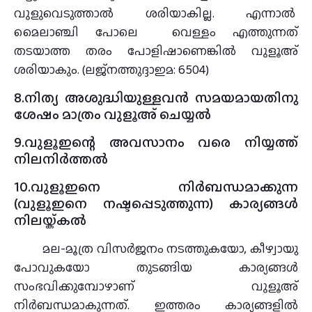
വുളുവെടുത്താല്‍ ശരിയാകില്ല. എന്നാല്‍
മൈലാഞ്ചി പോലെ വെള്ളം എത്തുന്നത്
തടയാത്ത തരം പോളിഷാണെങ്കില്‍ വുളൂഅ്
ശരിയാകും. (ലജ്നത്തുദ്ദാഇമ: 6504)
8.നിത്യ അശുദ്ധിയുള്ളവൻ സമയമായതിനു
ശേഷം മാത്രം വുളൂഅ് ചെയ്യൽ
9.വുളൂഇന്റെ അവസാനം വരെ നിയ്യത്ത്
നിലനിർത്തൽ
10.വുളൂഇനെ നിർബന്ധമാക്കുന്ന
(വുളൂഇനെ നഷ്ടപ്പെടുത്തുന്ന) കാര്യങ്ങൾ
നിലയ്ക്കൽ
മല-മൂത്ര വിസര്‍ജനം നടത്തുകയോ, കീഴ്വായു
പോവുകയോ തുടങ്ങിയ കാര്യങ്ങള്‍
സംഭവിക്കുമ്പോഴാണ് വുളൂഅ്
നിര്‍ബന്ധമാകുന്നത്. ഇത്തരം കാര്യങ്ങളില്‍