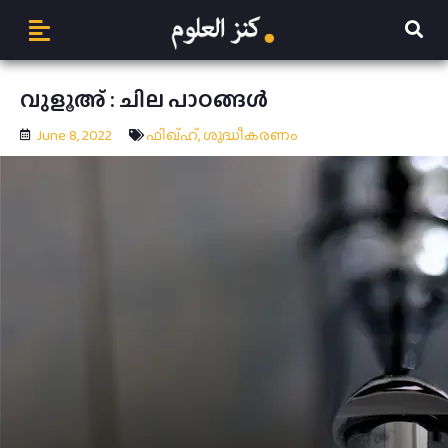
വുളൂഅ് : ചില പാഠങ്ങൾ
June 8, 2022
ഫിഖ്ഹ്
,
ശുദ്ധീകരണം