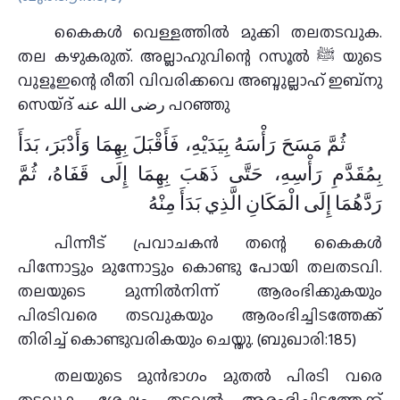
കൈകള്‍ വെള്ളത്തില്‍ മുക്കി തലതടവുക.
തല കഴുകരുത്‌. അല്ലാഹുവിന്റെ റസൂല്‍ ﷺ യുടെ
വുളൂഇന്റെ രീതി വിവരിക്കവെ അബ്ദുല്ലാഹ്‌ ഇബ്നു
സെയ്ദ്‌ رضى الله عنه പറഞ്ഞു
ثُمَّ مَسَحَ رَأْسَهُ بِيَدَيْهِ، فَأَقْبَلَ بِهِمَا وَأَدْبَرَ، بَدَأَ
بِمُقَدَّمِ رَأْسِهِ، حَتَّى ذَهَبَ بِهِمَا إِلَى قَفَاهُ، ثُمَّ
رَدَّهُمَا إِلَى الْمَكَانِ الَّذِي بَدَأَ مِنْهُ
പിന്നീട്‌ പ്രവാചകന്‍ തന്റെ കൈകള്‍
പിന്നോട്ടും മുന്നോട്ടും കൊണ്ടു പോയി തലതടവി.
തലയുടെ മുന്നില്‍നിന്ന്‌ ആരംഭിക്കുകയും
പിരടിവരെ തടവുകയും ആരംഭിച്ചിടത്തേക്ക്‌
തിരിച്ച്‌ കൊണ്ടുവരികയും ചെയ്തു. (ബുഖാരി:185)
തലയുടെ മുന്‍ഭാഗം മുതല്‍ പിരടി വരെ