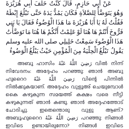
عَنْ أَبِي حَازِمٍ، قَالَ كُنْتُ خَلْفَ أَبِي هُرَيْرَةَ
وَهُوَ يَتَوَضَّأُ لِلصَّلاَةِ فَكَانَ يَمُدُّ يَدَهُ حَتَّى تَبْلُغَ إِبْطَهُ
فَقُلْتُ لَهُ يَا أَبَا هُرَيْرَةَ مَا هَذَا الْوُضُوءُ فَقَالَ يَا بَنِي
فَرُّوخَ أَنْتُمْ هَا هُنَا لَوْ عَلِمْتُ أَنَّكُمْ هَا هُنَا مَا تَوَضَّأْتُ
هَذَا الْوُضُوءَ سَمِعْتُ خَلِيلِي صلى الله عليه وسلم
يَقُولُ ‌‏ تَبْلُغُ الْحِلْيَةُ مِنَ الْمُؤْمِنِ حَيْثُ يَبْلُغُ الْوَضُوءُ ‏
അബൂ ഹാസിം رَضِيَ اللَّهُ عَنْهُ വിൽ നിന്ന്
നിവേദനം: അദ്ദേഹം പറഞ്ഞു: ഞാൻ അബു
ഹുറൈറ رَضِيَ اللَّهُ عَنْهُ വിന്റെ പിന്നിൽ
നിൽക്കുകയാണ്. അദ്ദേഹം വുളൂഅ്‌ ചെയുമ്പോൾ
കൈ കഴുകുന്ന സമയത്ത് കക്ഷം വരെ നീട്ടി
കഴുകുന്നത് ഞാൻ കണ്ടു. ഞാൻ അദ്ദേഹത്തോട്
ചോദിച്ചു. ഇതെന്തൊരു വുളു ആണ്.?
അബൂഹുറൈറ رَضِيَ اللَّهُ عَنْهُ പറഞ്ഞു: നിങ്ങൾ
ഇവിടെ ഉണ്ടായിരുന്നോ? നിങ്ങൾ ഇവിടെ