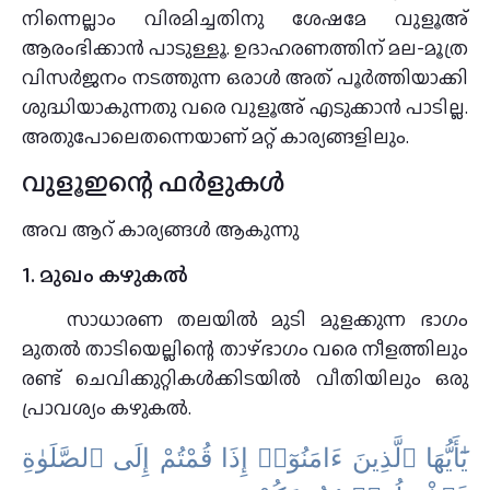
നിന്നെല്ലാം വിരമിച്ചതിനു ശേഷമേ വുളൂഅ്
ആരംഭിക്കാന്‍ പാടുള്ളൂ. ഉദാഹരണത്തിന് മല-മൂത്ര
വിസര്‍ജനം നടത്തുന്ന ഒരാള്‍ അത് പൂർത്തിയാക്കി
ശുദ്ധിയാകുന്നതു വരെ വുളൂഅ് എടുക്കാന്‍ പാടില്ല.
അതുപോലെതന്നെയാണ് മറ്റ് കാര്യങ്ങളിലും.
വുളൂഇന്റെ ഫർളുകൾ
അവ ആറ് കാര്യങ്ങൾ ആകുന്നു
1. മുഖം കഴുകല്‍
സാധാരണ തലയിൽ മുടി മുളക്കുന്ന ഭാഗം
മുതൽ താടിയെല്ലിന്റെ താഴ്ഭാഗം വരെ നീളത്തിലും
രണ്ട് ചെവിക്കുറ്റികള്‍ക്കിടയിൽ വീതിയിലും ഒരു
പ്രാവശ്യം കഴുകൽ.
يَٰٓأَيُّهَا ٱلَّذِينَ ءَامَنُوٓا۟ إِذَا قُمْتُمْ إِلَى ٱلصَّلَوٰةِ