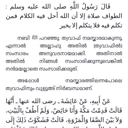
قَالَ رَسُولُ اللَّهِ صلى الله عليه وسلم :
الطواف صلاة إلا أن الله أحل فيه الكلام فمن
تكلم فيه فلا يتكلم إلا بخير
നബി ﷺ പറഞ്ഞു: ത്വവാഫ് നമസ്കാരമാകുന്നു,
എന്നാൽ അല്ലാഹു അതിൽ (ത്വവാഫിൽ)
സംസാരം അനുവദനായമാക്കി. അതിനാൽ
അതിൽ നിങ്ങൾ സംസാരിക്കുന്നുവെങ്കിൽ
നൻമയല്ലാതെ സംസാരിക്കരുത്.
അപ്പോൾ നമസ്കാരത്തിലന്നപോലെ
ത്വവാഫിനും വുളൂഅ് നിർബന്ധമാണ്.
عَنْ أَبِيهِ، عَنْ عَائِشَةَ ـ رضى الله عنها ـ أَنَّهَا
قَالَتْ قَدِمْتُ مَكَّةَ وَأَنَا حَائِضٌ، وَلَمْ أَطُفْ بِالْبَيْتِ،
وَلاَ بَيْنَ الصَّفَا وَالْمَرْوَةِ، قَالَتْ فَشَكَوْتُ ذَلِكَ إِلَى