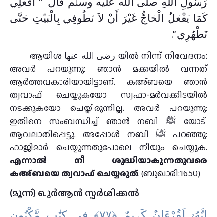
رَسُولِ اللَّهِ صلى الله عليه وسلم قَالَ ‏ “‏ افْعَلِي
كَمَا يَفْعَلُ الْحَاجُّ غَيْرَ أَنْ لاَ تَطُوفِي بِالْبَيْتِ حَتَّى
تَطْهُرِي ‏”‏‏.‏
ആയിശ رضى الله عنها യിൽ നിന്ന് നിവേദനം:
അവർ പറയുന്നു: ഞാന്‍ മക്കയില്‍ വന്നത്
ആര്‍ത്തവകാരിയായിട്ടാണ്. കഅ്ബയെ ഞാന്‍
ത്വവാഫ് ചെയ്യുകയോ സ്വഫാ-മര്‍വക്കിടയില്‍
നടക്കുകയോ ചെയ്തിരുന്നില്ല. അവർ പറയുന്നു:
ഇതിനെ സംബന്ധിച്ച് ഞാന്‍ നബി ﷺ യോട്
ആവലാതിപ്പെട്ടു. അപ്പോള്‍ നബി ﷺ പറഞ്ഞു:
ഹാജിമാര്‍ ചെയ്യുന്നതുപോലെ നീയും ചെയ്യുക.
എന്നാല്‍ നീ ശുദ്ധിയാകുന്നതുവരെ
കഅ്ബയെ ത്വവാഫ് ചെയ്യരുത്
. (ബുഖാരി:1650)
(മൂന്ന്) ഖുർആൻ സ്പർശിക്കൽ
إِنَّهُۥ لَقُرْءَانٌ كَرِيمٌ ‎﴿٧٧﴾‏ فِى كِتَٰبٍ مَّكْنُونٍ