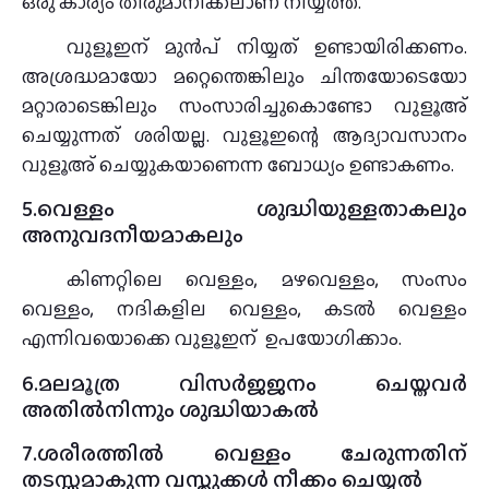
ഒരു കാര്യം തീരുമാനിക്കലാണ് നിയ്യത്ത്.
വുളൂഇന് മുന്‍പ് നിയ്യത് ഉണ്ടായിരിക്കണം.
അശ്രദ്ധമായോ മറ്റെന്തെങ്കിലും ചിന്തയോടെയോ
മറ്റാരാടെങ്കിലും സംസാരിച്ചുകൊണ്ടോ വുളൂഅ്
ചെയ്യുന്നത് ശരിയല്ല. വുളൂഇന്റെ ആദ്യാവസാനം
വുളൂഅ് ചെയ്യുകയാണെന്ന ബോധ്യം ഉണ്ടാകണം.
5.വെള്ളം ശുദ്ധിയുള്ളതാകലും
അനുവദനീയമാകലും
കിണറ്റിലെ വെള്ളം, മഴവെള്ളം, സംസം
വെള്ളം, നദികളില വെള്ളം, കടല്‍ വെള്ളം
എന്നിവയൊക്കെ വുളൂഇന് ഉപയോഗിക്കാം.
6.മലമൂത്ര വിസർജജനം ചെയ്തവർ
അതിൽനിന്നും ശുദ്ധിയാകൽ
7.ശരീരത്തിൽ വെള്ളം ചേരുന്നതിന്
തടസ്സമാകുന്ന വസ്തുക്കൾ നീക്കം ചെയ്യൽ