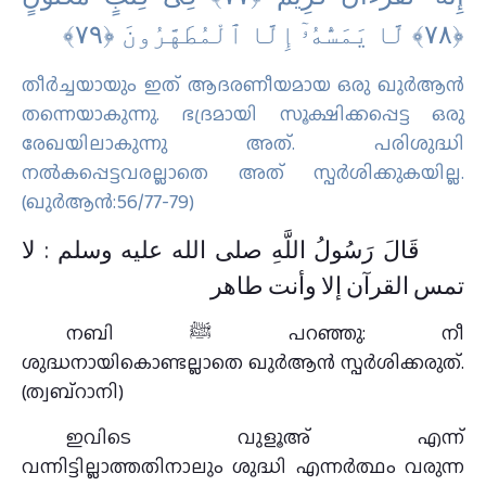
തീര്‍ച്ചയായും ഇത് ആദരണീയമായ ഒരു ഖുര്‍ആന്‍
തന്നെയാകുന്നു. ഭദ്രമായി സൂക്ഷിക്കപ്പെട്ട ഒരു
രേഖയിലാകുന്നു അത്‌. പരിശുദ്ധി
നല്‍കപ്പെട്ടവരല്ലാതെ അത് സ്പര്‍ശിക്കുകയില്ല.
(ഖുർആൻ:56/77-79)
قَالَ رَسُولُ اللَّهِ صلى الله عليه وسلم : لا
تمس القرآن إلا وأنت طاهر
നബി ﷺ പറഞ്ഞു: നീ
ശുദ്ധനായികൊണ്ടല്ലാതെ ഖുര്‍ആന്‍ സ്പര്‍ശിക്കരുത്‌.
(ത്വബ്റാനി)
ഇവിടെ വുളൂഅ് എന്ന്
വന്നിട്ടില്ലാത്തതിനാലും ശുദ്ധി എന്നർത്ഥം വരുന്ന