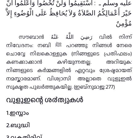
عليه وسلم ـ ‏ :‏ اسْتَقِيمُوا وَلَنْ تُحْصُوا وَاعْلَمُوا أَنَّ
خَيْرَ أَعْمَالِكُمُ الصَّلاَةُ وَلاَ يُحَافِظُ عَلَى الْوُضُوءِ إِلاَّ
مُؤْمِنٌ
സൗബാൻ رَضِيَ اللَّهُ عَنْهُ വിൽ നിന്ന്
നിവേദനം: നബി ﷺ പറഞ്ഞു: നിങ്ങൾ നേരെ
ചൊവ്വേ നിലകൊള്ളുക (നിങ്ങളുടെ പ്രതിഫലം)
കണക്കാക്കാൻ കഴിയുന്നതല്ല. അറിയുക:
നിങ്ങളുടെ കർമ്മങ്ങളിൽ ഏറ്റവും ശ്രേഷ്ഠമായത്
നമസ്കാരമാണ്. വിശ്വാസി അല്ലാതെ വുളൂഇൽ
സൂക്ഷ്മത പുലർത്തുകയില്ല. (ഇബ്നുമാജ:277)
വുളൂഇന്റെ ശ൪ത്വുകള്‍
1.ഇസ്ലാം
2.ബുദ്ധി
3.വകതിരിവ്