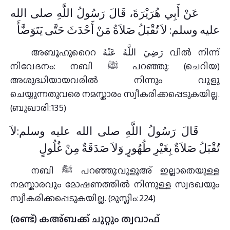
عَنْ أَبِي هُرَيْرَةَ، قَالَ رَسُولُ اللَّهِ صلى الله
عليه وسلم: لاَ تُقْبَلُ صَلاَةُ مَنْ أَحْدَثَ حَتَّى يَتَوَضَّأَ
അബൂഹുറൈറ رَضِيَ اللَّهُ عَنْهُ വിൽ നിന്ന്
നിവേദനം: നബി ﷺ പറഞ്ഞു: (ചെറിയ)
അശുദ്ധിയായവരില്‍ നിന്നും വുളു
ചെയ്യുന്നതുവരെ നമസ്കാരം സ്വീകരിക്കപ്പെടുകയില്ല.
(ബുഖാരി:135)
قَالَ رَسُولُ اللَّهِ صلى الله عليه وسلم:لاَ
تُقْبَلُ صَلاَةٌ بِغَيْرِ طُهُورٍ وَلاَ صَدَقَةٌ مِنْ غُلُولٍ
നബി ﷺ പറഞ്ഞു:വുളൂഅ് ഇല്ലാതെയുള്ള
നമസ്കാരവും മോഷണത്തിൽ നിന്നുള്ള സ്വദഖയും
സ്വീകരിക്കപ്പെടുകയില്ല. (മുസ്ലിം:224)
(രണ്ട്) കഅ്ബക്ക് ചുറ്റും ത്വവാഫ്