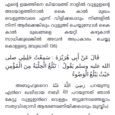
എന്റെ ഉമ്മത്തിനെ ഖിയാമത്ത് നാളിൽ വുളൂഇന്റെ
അടയാളത്തിനാൽ കൈ കാൽ മുഖം
വെളുത്തവരെ എന്ന് വിളിക്കപ്പെടും. നിങ്ങളിൽ
നിന്ന് ആർക്കെങ്കിലും വുളൂഅ് ചെയ്യുമ്പോൾ കൈ
കാൽ മുഖങ്ങളെ കയറ്റി കഴുകാൻ
സാധിക്കുമെങ്കിൽ അവൻ അപ്രകാരം ചെയ്തു
കൊള്ളട്ടെ. (ബുഖാരി: 136)
قَالَ عَنْ أَبِي هُرَيْرَةَ : سَمِعْتُ خَلِيلِي صلى
الله عليه وسلم يَقُولُ ‏ :‏ تَبْلُغُ الْحِلْيَةُ مِنَ الْمُؤْمِنِ
حَيْثُ يَبْلُغُ الْوَضُوءُ
അബൂഹുറൈറ رَضِيَ اللَّهُ عَنْهُ പറയുന്നു:
എന്‍റെ ഖലീലായ നബി ﷺ പറയുന്നത്‌ ഞാന്‍
കേട്ടു: വുളുഇന്‍റെ വെള്ളം തട്ടുന്നേടത്തെല്ലാം
സത്യവിശ്വാസി ആഭരണമണിയിക്കപ്പെടും. (മുസ്ലിം)