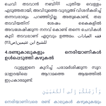
ചെവി തടവാൻ നബിﷺ പുതിയ വെള്ളം
എടുത്തതായി, അവിടുത്തെ വുദ്വൂഅ് വിശദീകരിച്ച്
തന്നവരാരും പറഞ്ഞിട്ടില്ല. അതുകൊണ്ട്, തല
തടവിയതിന് ശേഷം കൈകളിൽ
അവശേഷിക്കുന്ന നനവ് കൊണ്ട് തന്നെ ചെവികൾ
കൂടി തടവലാണ് ഏറ്റവും ഉത്തമം. فقه العبادات
للشيخ ابن عثيمين(ص113)
4.രണ്ടുകാലുകളും നെരിയാണികള്‍
ഉള്‍പ്പെടുത്തി കഴുകല്‍
വുളൂഇനെ കുറിച്ച് പരാമർശിക്കുന്ന സൂറ:
മാഇദയിലെ ആറാമത്തെ ആയത്തിൽ
ഇപ്രകാരമുണ്ട്:
وَأَرْجُلَكُمْ إِلَى ٱلْكَعْبَيْنِ
നെരിയാണിവരെ രണ്ട് കാലുകള്‍ കഴുകുകയും