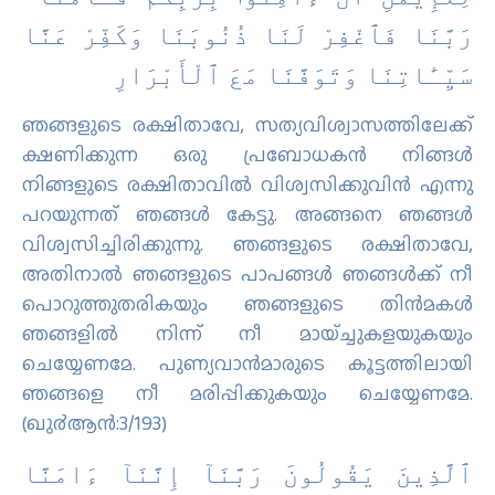
رَبَّنَا فَٱغْفِرْ لَنَا ذُنُوبَنَا وَكَفِّرْ عَنَّا
سَيِّـَٔاتِنَا وَتَوَفَّنَا مَعَ ٱلْأَبْرَارِ
ഞങ്ങളുടെ രക്ഷിതാവേ, സത്യവിശ്വാസത്തിലേക്ക്
ക്ഷണിക്കുന്ന ഒരു പ്രബോധകന്‍ നിങ്ങള്‍
നിങ്ങളുടെ രക്ഷിതാവില്‍ വിശ്വസിക്കുവിന്‍ എന്നു
പറയുന്നത് ഞങ്ങള്‍ കേട്ടു. അങ്ങനെ ഞങ്ങള്‍
വിശ്വസിച്ചിരിക്കുന്നു. ഞങ്ങളുടെ രക്ഷിതാവേ,
അതിനാല്‍ ഞങ്ങളുടെ പാപങ്ങള്‍ ഞങ്ങള്‍ക്ക് നീ
പൊറുത്തുതരികയും ഞങ്ങളുടെ തിന്‍മകള്‍
ഞങ്ങളില്‍ നിന്ന് നീ മായ്ച്ചുകളയുകയും
ചെയ്യേണമേ. പുണ്യവാന്‍മാരുടെ കൂട്ടത്തിലായി
ഞങ്ങളെ നീ മരിപ്പിക്കുകയും ചെയ്യേണമേ.
(ഖു൪ആന്‍:3/193)
ٱلَّذِينَ يَقُولُونَ رَبَّنَآ إِنَّنَآ ءَامَنَّا