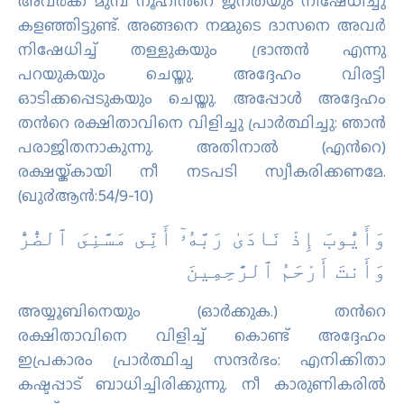
അവര്‍ക്ക് മുമ്പ് നൂഹിന്‍റെ ജനതയും നിഷേധിച്ചു
കളഞ്ഞിട്ടുണ്ട്‌. അങ്ങനെ നമ്മുടെ ദാസനെ അവര്‍
നിഷേധിച്ച് തള്ളുകയും ഭ്രാന്തന്‍ എന്നു
പറയുകയും ചെയ്തു. അദ്ദേഹം വിരട്ടി
ഓടിക്കപ്പെടുകയും ചെയ്തു. അപ്പോള്‍ അദ്ദേഹം
തന്‍റെ രക്ഷിതാവിനെ വിളിച്ചു പ്രാര്‍ത്ഥിച്ചു: ഞാന്‍
പരാജിതനാകുന്നു. അതിനാല്‍ (എന്‍റെ)
രക്ഷയ്ക്കായി നീ നടപടി സ്വീകരിക്കണമേ.
(ഖു൪ആന്‍:54/9-10)
وَأَيُّوبَ إِذْ نَادَىٰ رَبَّهُۥٓ أَنِّى مَسَّنِىَ ٱلضُّرُّ
وَأَنتَ أَرْحَمُ ٱلرَّٰحِمِينَ
അയ്യൂബിനെയും (ഓര്‍ക്കുക.) തന്‍റെ
രക്ഷിതാവിനെ വിളിച്ച് കൊണ്ട് അദ്ദേഹം
ഇപ്രകാരം പ്രാര്‍ത്ഥിച്ച സന്ദര്‍ഭം: എനിക്കിതാ
കഷ്ടപ്പാട് ബാധിച്ചിരിക്കുന്നു. നീ കാരുണികരില്‍