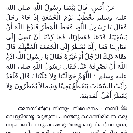
عَنْ أَنَسٍ، قَالَ بَيْنَمَا رَسُولُ اللَّهِ صلى الله
عليه وسلم يَخْطُبُ يَوْمَ الْجُمُعَةِ إِذْ جَاءَ رَجُلٌ
فَقَالَ يَا رَسُولَ اللَّهِ، قَحَطَ الْمَطَرُ فَادْعُ اللَّهَ أَنْ
يَسْقِيَنَا‏.‏ فَدَعَا فَمُطِرْنَا، فَمَا كِدْنَا أَنْ نَصِلَ إِلَى
مَنَازِلِنَا فَمَا زِلْنَا نُمْطَرُ إِلَى الْجُمُعَةِ الْمُقْبِلَةِ‏.‏ قَالَ
فَقَامَ ذَلِكَ الرَّجُلُ أَوْ غَيْرُهُ فَقَالَ يَا رَسُولَ اللَّهِ ادْعُ
اللَّهَ أَنْ يَصْرِفَهُ عَنَّا‏.‏ فَقَالَ رَسُولُ اللَّهِ صلى الله
عليه وسلم ‏ “‏ اللَّهُمَّ حَوَالَيْنَا وَلاَ عَلَيْنَا ‏”‏‏.‏ قَالَ فَلَقَدْ
رَأَيْتُ السَّحَابَ يَتَقَطَّعُ يَمِينًا وَشِمَالاً يُمْطَرُونَ وَلاَ
يُمْطَرُ أَهْلُ الْمَدِينَةِ‏.‏
അനസില്‍(റ) നിന്നും നിവേദനം : നബി ﷺ
വെള്ളിയാഴ്ച ഖുതുബ പറഞ്ഞു കൊണ്ടിരിക്കെ ഒരു
സ്വഹാബി വന്നു പറഞ്ഞു : ‘അല്ലാഹുവിന്റെ റസൂലേ,
മഴ കിട്ടാതായിട്ടുണ്ട്, മഴ വർഷിപ്പിക്കാൻ