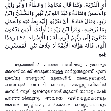
أَيِ الْقُرْبَةَ . وَكَذَا قَالَ مُجَاهِدٌ [ وَعَطَاءٌ ] وَأَبُو وَائِلٍ
وَالْحَسَنُ وَقَتَادَةُ وَعَبْدُ اللهِ بْنُ كَثِيرٍ وَالسُّدِّيُّ وَابْنُ
زَيْدٍ . وَقَالَ قَتَادَةُ : أَيْ تَقَرَّبُوا إِلَيْهِ بِطَاعَتِهِ وَالْعَمَلِ
بِمَا يُرْضِيهِ . وَقَرَأَ ابْنُ زَيْدٍ : ( أُولَئِكَ الَّذِينَ يَدْعُونَ
يَبْتَغُونَ إِلَى رَبِّهِمُ الْوَسِيلَةَ ) [ الْإِسْرَاء : 57 ] وَهَذَا
الَّذِي قَالَهُ هَؤُلَاءِ الْأَئِمَّةُ لَا خِلَافَ بَيْنِ الْمُفَسِّرِينَ
فِيهِ
ആയത്തിൽ പറഞ്ഞ വസീലയുടെ ഉദ്ദേശ്യം
അവനിലേക്ക് അടുക്കാനുള്ള മാർഗ്ഗങ്ങളാണ് എന്ന്
ഇബ്‌നു അബ്ബാസ്, മുജാഹിദ്, അബൂ‌വാഇൽ,
ഹസനുൽ ബസ്വരി, ഖതാദ, അബ്ദുല്ലാഹി‌ബിൻ
കസീർ, സുദ്ദി, ഇബ്‌നുസൈദ് തുടങ്ങി ധാരാളം പേർ
പറഞ്ഞിരിക്കുന്നു. അവനെ വഴിപ്പെട്ടുകൊണ്ടും
അവൻ തൃപ്തിപ്പെട്ട കർമ്മങ്ങൾ ചെയ്തുകൊണ്ടും