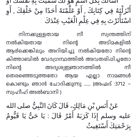
أَسْأَلُكَ بِكُلِّ اسْمٍ هُوَ لَكَ سَمَّيْتَ بِهِ نَفْسَكَ أَوْ
أَنْزَلْتَهُ فِي كِتَابِكَ , أَوْ عَلَّمْتَهُ أَحَدًا مِنْ خَلْقِكَ , أَوِ
اسْتَأْثَرْتَ بِهِ فِي عِلْمِ الْغَيْبِ عِنْدَكَ
നിനക്കുള്ളതായ നീ സ്വന്തത്തിന്
നല്‍കിയതായ നിന്റെ അടിമകളില്‍
ആ൪ക്കെങ്കിലും അറിയിച്ചു നല്‍കിയതോ നിന്റെ
കിത്താബില്‍ വേദഗ്രന്ഥത്തില്‍ അവതരിപ്പിച്ചതോ
നിന്റെ അദൃശ്യജ്ഞാനത്തില്‍ നീ
തെരഞ്ഞെടുത്തതോ ആയ എല്ലാ നാമങ്ങള്‍
കൊണ്ടും ഞാന്‍ ചോദിക്കുന്നു ……. (അഹ്മദ് :3712 –
സ്വഹീഹ് അല്‍ബാനി )
عَنْ أَنَسِ بْنِ مَالِكٍ، قَالَ كَانَ النَّبِيُّ صلى الله
عليه وسلم إِذَا كَرَبَهُ أَمْرٌ قَالَ ‏: يَا حَىُّ يَا قَيُّومُ
بِرَحْمَتِكَ أَسْتَغِيثُ