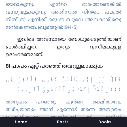
ഭയമാകുന്നു. എന്‍റെ ഭാര്യയാണെങ്കില്‍
വന്ധ്യയുമാകുന്നു. അതിനാല്‍ നിന്‍റെ പക്കല്‍
നിന്ന് നീ എനിക്ക് ഒരു ബന്ധുവെ (അവകാശിയെ)
നല്‍കേണമേ. (ഖു൪ആന്‍:19/4-5)
ഇവിടെ അവസ്ഥയെ ബോധ്യപ്പെടുത്തിയാണ്
പ്രാർത്ഥിച്ചത്. ഇതും വസീലക്കുള്ള
ഉദാഹരണമാണ്.
8) പാപം ഏറ്റ് പറഞ്ഞ് തവസ്സുലാക്കുക
قَالَ رَبِّ إِنِّى ظَلَمْتُ نَفْسِى فَٱغْفِرْ لِى
فَغَفَرَ لَهُۥٓ ۚ إِنَّهُۥ هُوَ ٱلْغَفُورُ ٱلرَّحِيمُ
അദ്ദേഹം പറഞ്ഞു: എന്‍റെ രക്ഷിതാവേ,
തീര്‍ച്ചയായും ഞാന്‍ എന്നോട് തന്നെ അന്യായം
ചെയ്തിരിക്കുന്നു. അതിനാല്‍ നീ എനിക്ക്
Home
Posts
Books
പൊറുത്തുതരേണമേ. അപ്പോള്‍ അദ്ദേഹത്തിന്