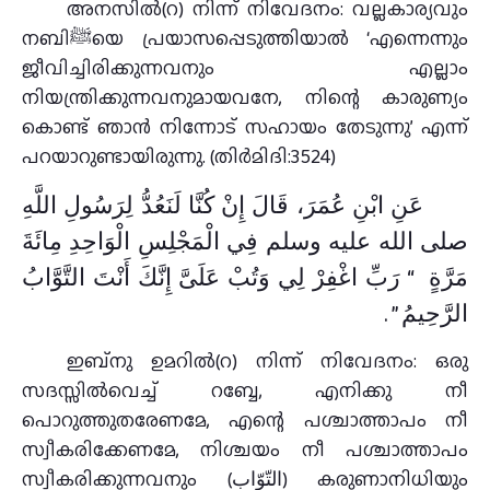
നബിﷺയെ പ്രയാസപ്പെടുത്തിയാല്‍ ‘എന്നെന്നും
ജീവിച്ചിരിക്കുന്നവനും എല്ലാം
നിയന്ത്രിക്കുന്നവനുമായവനേ, നിന്റെ കാരുണ്യം
കൊണ്ട് ഞാന്‍ നിന്നോട് സഹായം തേടുന്നു’ എന്ന്
പറയാറുണ്ടായിരുന്നു. (തിര്‍മിദി:3524)
عَنِ ابْنِ عُمَرَ، قَالَ إِنْ كُنَّا لَنَعُدُّ لِرَسُولِ اللَّهِ
صلى الله عليه وسلم فِي الْمَجْلِسِ الْوَاحِدِ مِائَةَ
مَرَّةٍ ‏ “‏ رَبِّ اغْفِرْ لِي وَتُبْ عَلَىَّ إِنَّكَ أَنْتَ التَّوَّابُ
الرَّحِيمُ ‏”‏ ‏.‏
ഇബ്നു ഉമറില്‍(റ) നിന്ന് നിവേദനം: ഒരു
സദസ്സില്‍വെച്ച് റബ്ബേ, എനിക്കു നീ
പൊറുത്തുതരേണമേ, എന്റെ പശ്ചാത്താപം നീ
സ്വീകരിക്കേണമേ, നിശ്ചയം നീ പശ്ചാത്താപം
സ്വീകരിക്കുന്നവനും (التّوّاب) കരുണാനിധിയും