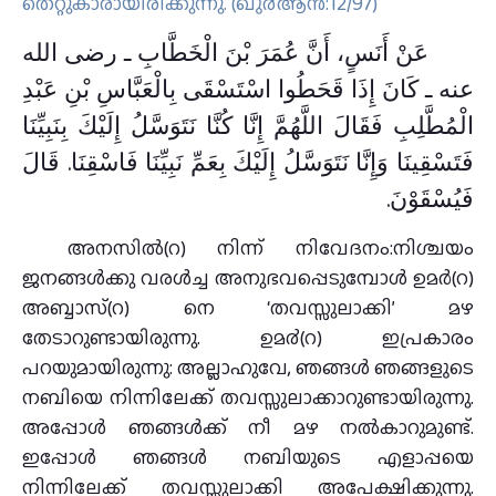
തെറ്റുകാരായിരിക്കുന്നു. (ഖു൪ആന്‍:12/97)
عَنْ أَنَسٍ، أَنَّ عُمَرَ بْنَ الْخَطَّابِ ـ رضى الله
عنه ـ كَانَ إِذَا قَحَطُوا اسْتَسْقَى بِالْعَبَّاسِ بْنِ عَبْدِ
الْمُطَّلِبِ فَقَالَ اللَّهُمَّ إِنَّا كُنَّا نَتَوَسَّلُ إِلَيْكَ بِنَبِيِّنَا
فَتَسْقِينَا وَإِنَّا نَتَوَسَّلُ إِلَيْكَ بِعَمِّ نَبِيِّنَا فَاسْقِنَا‏.‏ قَالَ
فَيُسْقَوْنَ‏.‏
അനസില്‍(റ) നിന്ന് നിവേദനം:നിശ്ചയം
ജനങ്ങള്‍ക്കു വരള്‍ച്ച അനുഭവപ്പെടുമ്പോള്‍ ഉമര്‍(റ)
അബ്ബാസ്(റ) നെ ‘തവസ്സുലാക്കി’ മഴ
തേടാറുണ്ടായിരുന്നു. ഉമ൪(റ) ഇപ്രകാരം
പറയുമായിരുന്നു: അല്ലാഹുവേ, ഞങ്ങള്‍ ഞങ്ങളുടെ
നബിയെ നിന്നിലേക്ക് തവസ്സുലാക്കാറുണ്ടായിരുന്നു.
അപ്പോള്‍ ഞങ്ങള്‍ക്ക് നീ മഴ നല്‍കാറുമുണ്ട്.
ഇപ്പോള്‍ ഞങ്ങള്‍ നബിയുടെ എളാപ്പയെ
നിന്നിലേക്ക് തവസ്സുലാക്കി അപേക്ഷിക്കുന്നു.