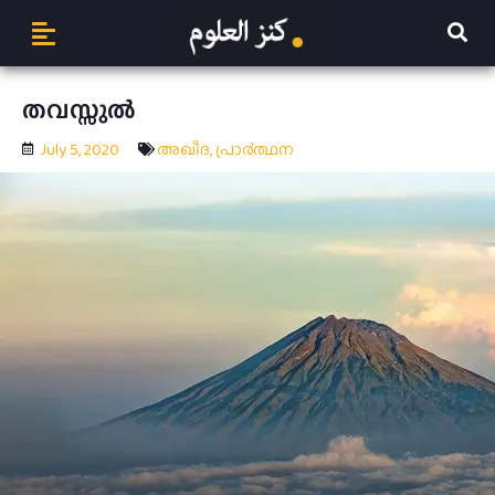
തവസ്സുല്‍
July 5, 2020
അഖീദ
,
പ്രാ൪ത്ഥന