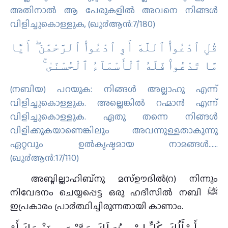
അതിനാല്‍ ആ പേരുകളില്‍ അവനെ നിങ്ങള്‍
വിളിച്ചുകൊള്ളുക, (ഖു൪ആന്‍:7/180)
قُلِ ٱدْعُوا۟ ٱللَّهَ أَوِ ٱدْعُوا۟ ٱلرَّحْمَٰنَ ۖ أَيًّا
مَّا تَدْعُوا۟ فَلَهُ ٱلْأَسْمَآءُ ٱلْحُسْنَىٰ ۚ
(നബിയ) പറയുക: നിങ്ങള്‍ അല്ലാഹു എന്ന്
വിളിച്ചുകൊള്ളുക. അല്ലെങ്കില്‍ റഹ്മാന്‍ എന്ന്
വിളിച്ചുകൊള്ളുക. ഏതു തന്നെ നിങ്ങള്‍
വിളിക്കുകയാണെങ്കിലും അവന്നുള്ളതാകുന്നു
ഏറ്റവും ഉല്‍കൃഷ്ടമായ നാമങ്ങള്‍……
(ഖു൪ആന്‍:17/110)
അബ്ദില്ലാഹിബ്നു മസ്ഊദില്‍(റ) നിന്നും
നിവേദനം ചെയ്യപ്പെട്ട ഒരു ഹദീസില്‍ നബി ﷺ
ഇപ്രകാരം പ്രാ൪ത്ഥിച്ചിരുന്നതായി കാണാം.