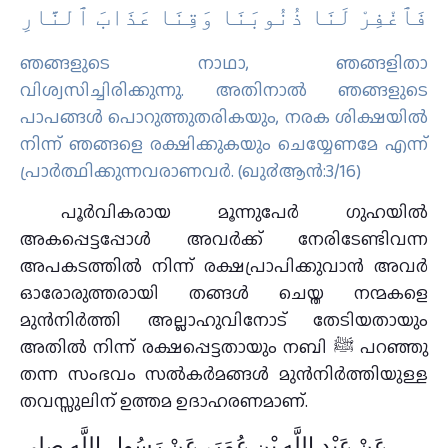
فَٱغْفِرْ لَنَا ذُنُوبَنَا وَقِنَا عَذَابَ ٱلنَّارِ
ഞങ്ങളുടെ നാഥാ, ഞങ്ങളിതാ
വിശ്വസിച്ചിരിക്കുന്നു. അതിനാല്‍ ഞങ്ങളുടെ
പാപങ്ങള്‍ പൊറുത്തുതരികയും, നരക ശിക്ഷയില്‍
നിന്ന് ഞങ്ങളെ രക്ഷിക്കുകയും ചെയ്യേണമേ എന്ന്
പ്രാര്‍ത്ഥിക്കുന്നവരാണവര്‍. (ഖു൪ആന്‍:3/16)
പൂര്‍വികരായ മൂന്നുപേര്‍ ഗുഹയില്‍
അകപ്പെട്ടപ്പോള്‍ അവര്‍ക്ക് നേരിടേണ്ടിവന്ന
അപകടത്തില്‍ നിന്ന് രക്ഷപ്രാപിക്കുവാന്‍ അവര്‍
ഓരോരുത്തരായി തങ്ങള്‍ ചെയ്ത നന്മകളെ
മുന്‍നിര്‍ത്തി അല്ലാഹുവിനോട് തേടിയതായും
അതില്‍ നിന്ന് രക്ഷപ്പെട്ടതായും നബി ﷺ പറഞ്ഞു
തന്ന സംഭവം സല്‍കര്‍മങ്ങള്‍ മുന്‍നിര്‍ത്തിയുള്ള
തവസ്സുലിന് ഉത്തമ ഉദാഹരണമാണ്.
عَنْ عَبْدِ اللَّهِ بْنِ عُمَرَ، عَنْ رَسُولِ اللَّهِ صلى