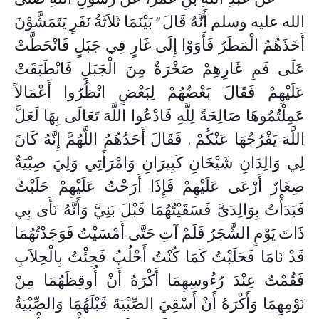
الله عليه وسلم أَنَّهُ قَالَ ‏”‏ بَيْنَمَا ثَلاَثَةُ نَفَرٍ يَتَمَشَّوْنَ
أَخَذَهُمُ الْمَطَرُ فَأَوَوْا إِلَى غَارٍ فِي جَبَلٍ فَانْحَطَّتْ
عَلَى فَمِ غَارِهِمْ صَخْرَةٌ مِنَ الْجَبَلِ فَانْطَبَقَتْ
عَلَيْهِمْ فَقَالَ بَعْضُهُمْ لِبَعْضٍ انْظُرُوا أَعْمَالاً
عَمِلْتُمُوهَا صَالِحَةً لِلَّهِ فَادْعُوا اللَّهَ تَعَالَى بِهَا لَعَلَّ
اللَّهَ يَفْرُجُهَا عَنْكُمْ ‏.‏ فَقَالَ أَحَدُهُمُ اللَّهُمَّ إِنَّهُ كَانَ
لِي وَالِدَانِ شَيْخَانِ كَبِيرَانِ وَامْرَأَتِي وَلِيَ صِبْيَةٌ
صِغَارٌ أَرْعَى عَلَيْهِمْ فَإِذَا أَرَحْتُ عَلَيْهِمْ حَلَبْتُ
فَبَدَأْتُ بِوَالِدَىَّ فَسَقَيْتُهُمَا قَبْلَ بَنِيَّ وَأَنَّهُ نَأَى بِي
ذَاتَ يَوْمٍ الشَّجَرُ فَلَمْ آتِ حَتَّى أَمْسَيْتُ فَوَجَدْتُهُمَا
قَدْ نَامَا فَحَلَبْتُ كَمَا كُنْتُ أَحْلُبُ فَجِئْتُ بِالْحِلاَبِ
فَقُمْتُ عِنْدَ رُءُوسِهِمَا أَكْرَهُ أَنْ أُوقِظَهُمَا مِنْ
نَوْمِهِمَا وَأَكْرَهُ أَنْ أَسْقِيَ الصِّبْيَةَ قَبْلَهُمَا وَالصِّبْيَةُ