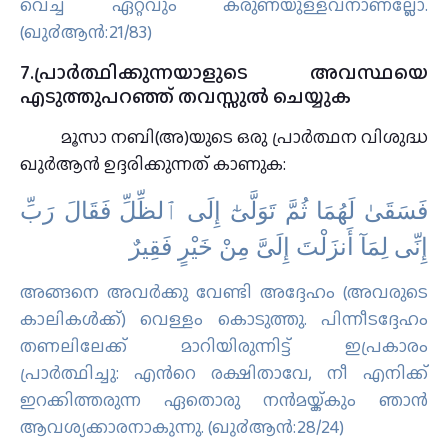
വെച്ച് ഏറ്റവും കരുണയുള്ളവനാണല്ലോ.
(ഖു൪ആന്‍:21/83)
7.പ്രാർത്ഥിക്കുന്നയാളുടെ അവസ്ഥയെ
എടുത്തുപറഞ്ഞ് തവസ്സുല്‍ ചെയ്യുക
മൂസാ നബി(അ)യുടെ ഒരു പ്രാർത്ഥന വിശുദ്ധ
ഖുർആൻ ഉദ്ദരിക്കുന്നത് കാണുക:
فَسَقَىٰ لَهُمَا ثُمَّ تَوَلَّىٰٓ إِلَى ٱلظِّلِّ فَقَالَ رَبِّ
إِنِّى لِمَآ أَنزَلْتَ إِلَىَّ مِنْ خَيْرٍ فَقِيرٌ
അങ്ങനെ അവര്‍ക്കു വേണ്ടി അദ്ദേഹം (അവരുടെ
കാലികള്‍ക്ക്‌) വെള്ളം കൊടുത്തു. പിന്നീടദ്ദേഹം
തണലിലേക്ക് മാറിയിരുന്നിട്ട് ഇപ്രകാരം
പ്രാര്‍ത്ഥിച്ചു: എന്‍റെ രക്ഷിതാവേ, നീ എനിക്ക്
ഇറക്കിത്തരുന്ന ഏതൊരു നന്‍മയ്ക്കും ഞാന്‍
ആവശ്യക്കാരനാകുന്നു. (ഖു൪ആന്‍:28/24)