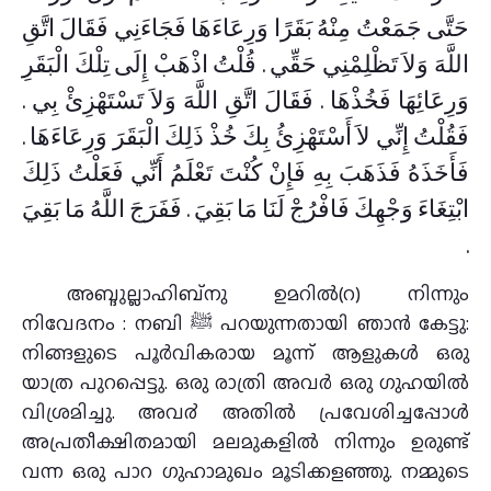
حَتَّى جَمَعْتُ مِنْهُ بَقَرًا وَرِعَاءَهَا فَجَاءَنِي فَقَالَ اتَّقِ
اللَّهَ وَلاَ تَظْلِمْنِي حَقِّي ‏.‏ قُلْتُ اذْهَبْ إِلَى تِلْكَ الْبَقَرِ
وَرِعَائِهَا فَخُذْهَا ‏.‏ فَقَالَ اتَّقِ اللَّهَ وَلاَ تَسْتَهْزِئْ بِي ‏.‏
فَقُلْتُ إِنِّي لاَ أَسْتَهْزِئُ بِكَ خُذْ ذَلِكَ الْبَقَرَ وَرِعَاءَهَا ‏.‏
فَأَخَذَهُ فَذَهَبَ بِهِ فَإِنْ كُنْتَ تَعْلَمُ أَنِّي فَعَلْتُ ذَلِكَ
ابْتِغَاءَ وَجْهِكَ فَافْرُجْ لَنَا مَا بَقِيَ ‏.‏ فَفَرَجَ اللَّهُ مَا بَقِيَ
‏.‏
അബ്ദുല്ലാഹിബ്‌നു ഉമറില്‍(റ) നിന്നും
നിവേദനം : നബി ﷺ പറയുന്നതായി ഞാന്‍ കേട്ടു:
നിങ്ങളുടെ പൂര്‍വികരായ മൂന്ന് ആളുകള്‍ ഒരു
യാത്ര പുറപ്പെട്ടു. ഒരു രാത്രി അവര്‍ ഒരു ഗുഹയില്‍
വിശ്രമിച്ചു. അവ൪ അതില്‍ പ്രവേശിച്ചപ്പോള്‍
അപ്രതീക്ഷിതമായി മലമുകളില്‍ നിന്നും ഉരുണ്ട്
വന്ന ഒരു പാറ ഗുഹാമുഖം മൂടിക്കളഞ്ഞു. നമ്മുടെ