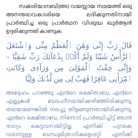
സക്കരിയാനബി(അ) വയസ്സായ സമയത്ത് ഒരു
അനന്തരാവകാശിയെ ലഭിക്കുന്നതിനായി
പ്രാർത്ഥിച്ച ഒരു പ്രാർത്ഥന വിശുദ്ധ ഖുർആൻ
ഉദ്ദരിക്കുന്നത് കാണുക:
قَالَ رَبِّ إِنِّى وَهَنَ ٱلْعَظْمُ مِنِّى وَٱشْتَعَلَ
ٱلرَّأْسُ شَيْبًا وَلَمْ أَكُنۢ بِدُعَآئِكَ رَبِّ شَقِيًّا –
وَإِنِّى خِفْتُ ٱلْمَوَٰلِىَ مِن وَرَآءِى وَكَانَتِ
ٱمْرَأَتِى عَاقِرًا فَهَبْ لِى مِن لَّدُنكَ وَلِيًّا
അദ്ദേഹം പറഞ്ഞു: എന്‍റെ രക്ഷിതാവേ, എന്‍റെ
എല്ലുകള്‍ ബലഹീനമായിക്കഴിഞ്ഞിരിക്കുന്നു.
തലയാണെങ്കില്‍ നരച്ചു തിളങ്ങുന്നതായിരിക്കുന്നു.
എന്‍റെ രക്ഷിതാവേ, നിന്നോട് പ്രാര്‍ത്ഥിച്ചിട്ട് ഞാന്‍
ഭാഗ്യം കെട്ടവനായിട്ടില്ല. എനിക്ക് പുറകെ
വരാനുള്ള ബന്ധുമിത്രാദികളെപ്പറ്റി എനിക്ക്