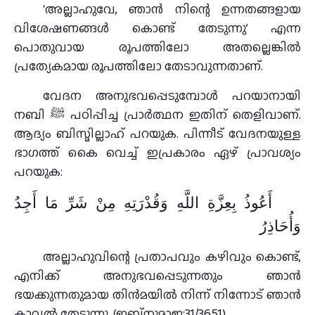
‘അല്ലാഹുവേ, ഞാൻ നിന്റെ ഉന്നതങ്ങളായ
വിശേഷണങ്ങൾ കൊണ്ട് തേടുന്നു’ എന്ന
പൊതുവായ രൂപത്തിലോ അതല്ലെങ്കിൽ
പ്രത്യേകമായ രൂപത്തിലോ തേടാവുന്നതാണ്.
വേദന അനുഭവപ്പെടുമ്പോൾ പറയാനായി
നബി ﷺ പഠിപ്പിച്ച പ്രാര്‍ത്ഥന ഇതിന് തെളിവാണ്.
ആദ്യം ബിസ്മില്ലാഹ് പറയുക. പിന്നീട് വേദനയുള്ള
ഭാഗത്ത് കൈ വെച്ച് ഇപ്രകാരം ഏഴ് പ്രാവശ്യം
പറയുക:
أَعُوذُ بِعِزَّةِ اللَّهِ وَقُدْرَتِهِ مِنْ شَرِّ مَا أَجِدُ
وَأُحَاذِرُ
അല്ലാഹുവിന്റെ പ്രതാപവും കഴിവും കൊണ്ട്,
എനിക്ക് അനുഭവപ്പെടുന്നതും ഞാൻ
ഭയക്കുന്നതുമായ തിൻമയിൽ നിന്ന് നിന്നോട് ഞാൻ
കാവൽ തേടുന്നു. (ഇബ്നുമാജ:31/3651)