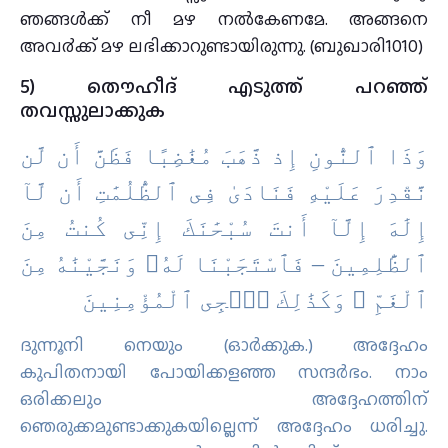
ഞങ്ങള്‍ക്ക് നീ മഴ നല്‍കേണമേ. അങ്ങനെ
അവ൪ക്ക് മഴ ലഭിക്കാറുണ്ടായിരുന്നു. (ബുഖാരി1010)
5) തൌഹീദ് എടുത്ത് പറഞ്ഞ്
തവസ്സുലാക്കുക
وَذَا ٱلنُّونِ إِذ ذَّهَبَ مُغَٰضِبًا فَظَنَّ أَن لَّن
نَّقْدِرَ عَلَيْهِ فَنَادَىٰ فِى ٱلظُّلُمَٰتِ أَن لَّآ
إِلَٰهَ إِلَّآ أَنتَ سُبْحَٰنَكَ إِنِّى كُنتُ مِنَ
ٱلظَّٰلِمِينَ – فَٱسْتَجَبْنَا لَهُۥ وَنَجَّيْنَٰهُ مِنَ
ٱلْغَمِّ ۚ وَكَذَٰلِكَ نُۨجِى ٱلْمُؤْمِنِينَ
ദുന്നൂനി നെയും (ഓര്‍ക്കുക.) അദ്ദേഹം
കുപിതനായി പോയിക്കളഞ്ഞ സന്ദര്‍ഭം. നാം
ഒരിക്കലും അദ്ദേഹത്തിന്
ഞെരുക്കമുണ്ടാക്കുകയില്ലെന്ന് അദ്ദേഹം ധരിച്ചു.