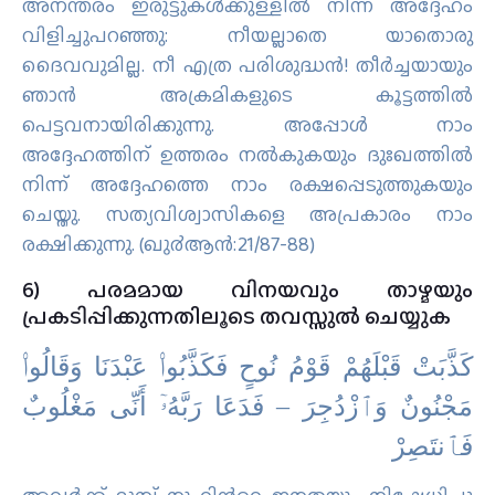
അനന്തരം ഇരുട്ടുകള്‍ക്കുള്ളില്‍ നിന്ന് അദ്ദേഹം
വിളിച്ചുപറഞ്ഞു: നീയല്ലാതെ യാതൊരു
ദൈവവുമില്ല. നീ എത്ര പരിശുദ്ധന്‍! തീര്‍ച്ചയായും
ഞാന്‍ അക്രമികളുടെ കൂട്ടത്തില്‍
പെട്ടവനായിരിക്കുന്നു. അപ്പോള്‍ നാം
അദ്ദേഹത്തിന് ഉത്തരം നല്‍കുകയും ദുഃഖത്തില്‍
നിന്ന് അദ്ദേഹത്തെ നാം രക്ഷപ്പെടുത്തുകയും
ചെയ്തു. സത്യവിശ്വാസികളെ അപ്രകാരം നാം
രക്ഷിക്കുന്നു. (ഖു൪ആന്‍:21/87-88)
6) പരമമായ വിനയവും താഴ്മയും
പ്രകടിപ്പിക്കുന്നതിലൂടെ തവസ്സുല്‍ ചെയ്യുക
كَذَّبَتْ قَبْلَهُمْ قَوْمُ نُوحٍ فَكَذَّبُوا۟ عَبْدَنَا وَقَالُوا۟
مَجْنُونٌ وَٱزْدُجِرَ – فَدَعَا رَبَّهُۥٓ أَنِّى مَغْلُوبٌ
فَٱنتَصِرْ