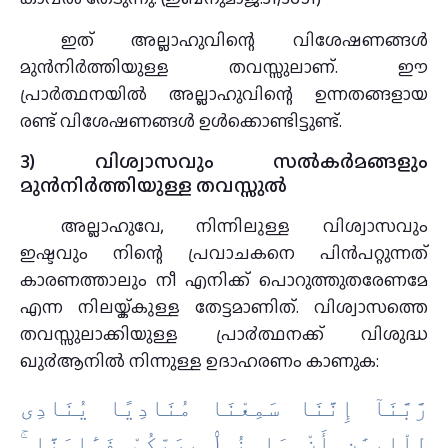
ഇത് അല്ലാഹുവിന്റെ വിശേഷണങ്ങൾ
മുൻനിർത്തിയുള്ള തവസ്സുലാണ്. ഈ
പ്രാർത്ഥനയിൽ അല്ലാഹുവിന്റെ ഉന്നതങ്ങളായ
രണ്ട് വിശേഷണങ്ങൾ ഉൾക്കൊണ്ടിട്ടുണ്ട്.
3) വിശ്വാസവും സല്‍കര്‍മങ്ങളും
മുന്‍നിര്‍ത്തിയുള്ള തവസ്സുല്‍
അല്ലാഹുവേ, നിന്നിലുള്ള വിശ്വാസവും
ഇഷ്ടവും നിന്റെ പ്രവാചകനെ പിന്‍പറ്റുന്നത്
കാരണത്താലും നീ എനിക്ക് പൊറുത്തുതരേണമേ
എന്ന നിലയ്ക്കുള്ള തേട്ടമാണിത്. വിശ്വാസത്തെ
തവസ്സുലാക്കിയുള്ള പ്രാ൪ത്ഥനക്ക് വിശുദ്ധ
ഖു൪ആനില്‍ നിന്നുള്ള ഉദാഹരണം കാണുക:
رَّبَّنَآ إِنَّنَا سَمِعْنَا مُنَادِيًا يُنَادِى
لِلْإِيمَٰنِ أَنْ ءَامِنُوا۟ بِرَبِّكُمْ فَـَٔامَنَّا ۚ