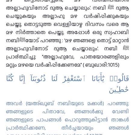
അല്ലാഹുവിനോട് ദുആ ചെയ്താലും’. നബി ﷺ ദുആ
ചെയ്യുകയും അല്ലാഹു മഴ വർഷിപ്പിക്കുകയും
ചെയ്തു. തൊട്ടടുത്ത വെള്ളിയാഴ്ച ദിവസം വരെ ആ
മഴ നിർത്താതെ പെയ്തു. അപ്പോൾ ഒരു സ്വഹാബി
നബിﷺയോട് പറഞ്ഞു : ‘മഴ ഞങ്ങളെ തൊട്ട് മാറ്റാൻ
അല്ലാഹുവിനോട് ദുആ ചെയ്താലും’. നബി ﷺ
പ്രാ൪ത്ഥിച്ചു: “അല്ലാഹുവേ, പാതയോരങ്ങളിലും
മറ്റും മഴയെ വർഷിപ്പിക്കേണമേ” ( ബുഖാരി:1015)
قَالُوا۟ يَٰٓأَبَانَا ٱسْتَغْفِرْ لَنَا ذُنُوبَنَآ إِنَّا كُنَّا
خَٰطِـِٔينَ
അവര്‍ (യഅ്ഖൂബ് നബിയുടെ മക്കള്‍) പറഞ്ഞു:
ഞങ്ങളുടെ പിതാവേ, ഞങ്ങള്‍ക്കു വേണ്ടി
ഞങ്ങളുടെ പാപങ്ങള്‍ പൊറുത്തുകിട്ടാന്‍ താങ്കള്‍
പ്രാര്‍ത്ഥിക്കണേ, തീര്‍ച്ചയായും ഞങ്ങള്‍