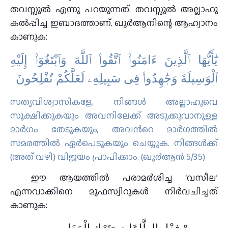
തവസ്സുൽ എന്നു പറയുന്നത്‌. തവസ്സുൽ അല്ലാഹു
കൽപ്പിച്ച ഇബാദത്താണ്‌. ഖുർആനിന്റെ ആഹ്വാനം
കാണുക:
يَٰٓأَيُّهَا ٱلَّذِينَ ءَامَنُوا۟ ٱتَّقُوا۟ ٱللَّهَ وَٱبْتَغُوٓا۟ إِلَيْهِ
ٱلْوَسِيلَةَ وَجَٰهِدُوا۟ فِى سَبِيلِهِۦ لَعَلَّكُمْ تُفْلِحُونَ
സത്യവിശ്വാസികളേ, നിങ്ങള്‍ അല്ലാഹുവെ
സൂക്ഷിക്കുകയും അവനിലേക്ക് അടുക്കുവാനുള്ള
മാര്‍ഗം തേടുകയും, അവന്‍റെ മാര്‍ഗത്തില്‍
സമരത്തില്‍ ഏര്‍പെടുകയും ചെയ്യുക. നിങ്ങള്‍ക്ക്
(അത് വഴി) വിജയം പ്രാപിക്കാം. (ഖു൪ആന്‍:5/35)
ഈ ആയത്തില്‍ പരാമ൪ശിച്ച ‘വസീല’
എന്നവാക്കിനെ മുഫസ്വിറുകൾ നിർവചിച്ചത്‌
കാണുക: