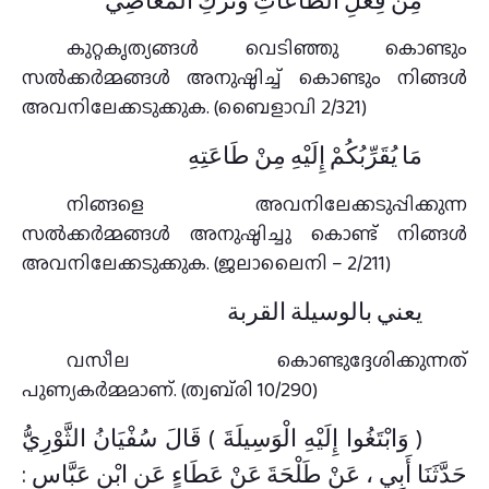
مِنْ فِعْلِ الطَّاعَاتِ وَتَرْكِ الْمَعَاصِي
കുറ്റകൃത്യങ്ങൾ വെടിഞ്ഞു കൊണ്ടും
സൽക്കർമ്മങ്ങൾ അനുഷ്ഠിച്ച്‌ കൊണ്ടും നിങ്ങൾ
അവനിലേക്കടുക്കുക. (ബൈളാവി 2/321)
مَا يُقَرِّبُكُمْ إِلَيْهِ مِنْ طَاعَتِهِ
നിങ്ങളെ അവനിലേക്കടുപ്പിക്കുന്ന
സൽക്കർമ്മങ്ങൾ അനുഷ്ഠിച്ചു കൊണ്ട്‌ നിങ്ങൾ
അവനിലേക്കടുക്കുക. (ജലാലൈനി – 2/211)
يعني بالوسيلة القربة
വസീല കൊണ്ടുദ്ദേശിക്കുന്നത്‌
പുണ്യകർമ്മമാണ്‌. (ത്വബ്‌രി 10/290)
( وَابْتَغُوا إِلَيْهِ الْوَسِيلَةَ ) قَالَ سُفْيَانُ الثَّوْرِيُّ
حَدَّثَنَا أَبِي ، عَنْ طَلْحَةَ عَنْ عَطَاءٍ عَنِ ابْنِ عَبَّاسٍ :