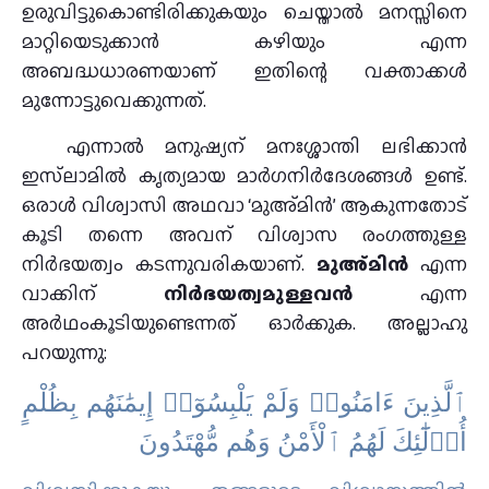
ഉരുവിട്ടുകൊണ്ടിരിക്കുകയും ചെയ്താല്‍ മനസ്സിനെ
മാറ്റിയെടുക്കാന്‍ കഴിയും എന്ന
അബദ്ധധാരണയാണ് ഇതിന്റെ വക്താക്കള്‍
മുന്നോട്ടുവെക്കുന്നത്.
എന്നാല്‍ മനുഷ്യന് മനഃശ്ശാന്തി ലഭിക്കാന്‍
ഇസ്‌ലാമില്‍ കൃത്യമായ മാര്‍ഗനിര്‍ദേശങ്ങള്‍ ഉണ്ട്.
ഒരാള്‍ വിശ്വാസി അഥവാ ‘മുഅ്മിന്‍’ ആകുന്നതോട്
കൂടി തന്നെ അവന് വിശ്വാസ രംഗത്തുള്ള
നിര്‍ഭയത്വം കടന്നുവരികയാണ്.
മുഅ്മിന്‍
എന്ന
വാക്കിന്
നിര്‍ഭയത്വമുള്ളവന്‍
എന്ന
അര്‍ഥംകൂടിയുണ്ടെന്നത് ഓര്‍ക്കുക. അല്ലാഹു
പറയുന്നു:
ٱلَّذِينَ ءَامَنُوا۟ وَلَمْ يَلْبِسُوٓا۟ إِيمَٰنَهُم بِظُلْمٍ
أُو۟لَٰٓئِكَ لَهُمُ ٱلْأَمْنُ وَهُم مُّهْتَدُونَ ‎