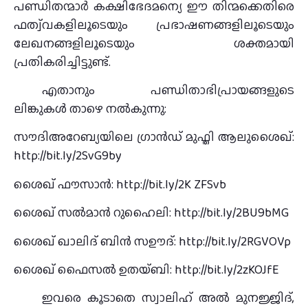
പണ്ഡിതന്മാര്‍ കക്ഷിഭേദമന്യെ ഈ തിന്മക്കെതിരെ
ഫത്വ്‌വകളിലൂടെയും പ്രഭാഷണങ്ങളിലൂടെയും
ലേഖനങ്ങളിലൂടെയും ശക്തമായി
പ്രതികരിച്ചിട്ടുണ്ട്.
എതാനും പണ്ഡിതാഭിപ്രായങ്ങളുടെ
ലിങ്കുകള്‍ താഴെ നല്‍കുന്നു:
സൗദിഅറേബ്യയിലെ ഗ്രാന്‍ഡ് മുഫ്തി ആലുശൈഖ്:
http://bit.ly/2SvG9by
ശൈഖ് ഫൗസാന്‍: http://bit.ly/2K ZFSvb
ശൈഖ് സല്‍മാന്‍ റുഹൈലി: http://bit.ly/2BU9bMG
ശൈഖ് ഖാലിദ് ബിന്‍ സഊദ്: http://bit.ly/2RGVOVp
ശൈഖ് ഫൈസല്‍ ഉതയ്ബി: http://bit.ly/2zKOJfE
ഇവരെ കൂടാതെ സ്വാലിഹ് അല്‍ മുനജ്ജിദ്,