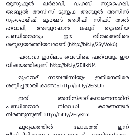
യുസുഫുല്‍ ഖര്‍ദാവി, വഹബ് സുഹൈലി,
അബ്ദുല്‍ അസീസ് മുസ്തഫ, അബ്ദുല്‍ അസീസ്
നുഹൈമിഷ്, മുഹമ്മദ് അരീഫി, സിഫ്‌റ് അല്‍
ഹവാലി, അബ്ദുറഹ്മാന്‍ മഹ്മൂദ് തുടങ്ങിയ
പണ്ഡിതന്മാരും ഈ തിന്മക്കെതിരെ
ശബ്ദമുയര്‍ത്തിയവരാണ്. (http://bit.ly/2SyVok6)
ഫതാവാ ഇസ്‌ലാം വെബിലെ ഫത്‌വയും ഈ
വിഷയത്തിലുണ്ട്: http://bit.ly/2EilkNM
മുഹമ്മദ് നാബല്‍സിയും ഇതിനെതിരെ
ശബ്ദിച്ചതായി കാണാം:http://bit.ly/2EiStJh
ഇത് അനിസ്‌ലാമികമാണെന്നതിന്
പണ്ഡിതന്മാര്‍ നിരവധി കാരണങ്ങള്‍
നിരത്തുന്നുണ്ട്: http://bit.ly/2EiyKtm
ചുരുക്കത്തില്‍ ലോകത്ത് ഇന്ന്
ജീവിച്ചിരിക്കുന്ന പ്രശസ്ത സലഫീ പണ്ഡിതന്‍മാരും