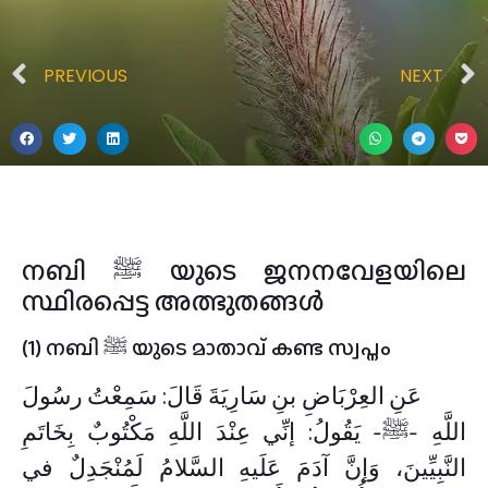
PREVIOUS
NEXT
നബി ﷺ യുടെ ജനനവേളയിലെ
സ്ഥിരപ്പെട്ട അത്ഭുതങ്ങൾ
(1) നബി ﷺ യുടെ മാതാവ് കണ്ട സ്വപ്നം
عَنِ العِرْبَاضِ بنِ سَارِيَةَ قَالَ: سَمِعْتُ رسُولَ
اللَّهِ -ﷺ- يَقُولُ: إنِّي عِنْدَ اللَّهِ مَكْتُوبٌ بِخَاتَمِ
النَّبِيِّينَ، وَإنَّ آدَمَ عَلَيهِ السَّلامُ لَمُنْجَدِلٌ في