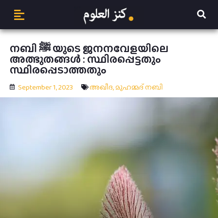
നബി ﷺ യുടെ ജനനവേളയിലെ
അത്ഭുതങ്ങൾ : സ്ഥിരപ്പെട്ടതും
സ്ഥിരപ്പെടാത്തതും
September 1, 2023
അഖീദ
,
മുഹമ്മദ് നബി