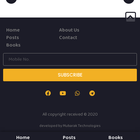
Home
About Us
Posts
Contact
Books
SUBSCRIBE
All copyright received © 2020
developed by
Mubarak Technologies
Home
Posts
Books