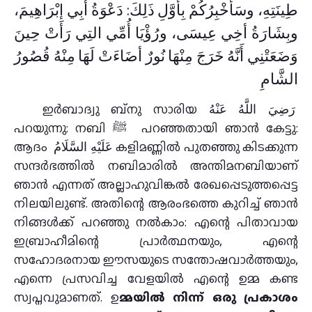
طِينَتِهِ، وسَأُخْبِرُكُمْ بِأَوَّلِ ذَلِكَ: دَعْوَةُ أَبِي إبْرَاهِيمَ،
وبِشَارَةُ أخِي عِيسَى، ورُؤْيَا أُمِّي التِي رَأَتْ حِينَ
وَضَعَتْنِي أَنَّهُ خَرَجَ مِنْهَا نُورٌ أضَاءَتْ لَهَا مِنْهُ قُصُورُ
الشَّامِ
ഇർബാദ്വു ബ്നു സാരിയ رَضِيَ اللَّهُ عَنْهُ
പറയുന്നു: നബി ﷺ പറഞ്ഞതായി ഞാൻ കേട്ടു:
ആദം عَلَيْهِ السَّلَامُ കളിമണ്ണിൽ പുതഞ്ഞു കിടക്കുന്ന
സന്ദർഭത്തിൽ നബിമാരിൽ അന്തിമനബിയാണ്
ഞാൻ എന്നത് അല്ലാഹുവിങ്കൽ രേഖപ്പെടുത്തപ്പെട്ട
നിലയിലുണ്ട്. അതിന്റെ ആരംഭത്തെ കുറിച്ച് ഞാൻ
നിങ്ങൾക്ക് പറഞ്ഞു നൽകാം: എന്റെ പിതാവായ
ഇബ്രാഹീമിന്റെ പ്രാർത്ഥനയും, എന്റെ
സഹോദരനായ ഈസയുടെ സന്തോഷവാർത്തയും,
എന്നെ പ്രസവിച്ച വേളയിൽ എന്റെ ഉമ്മ കണ്ട
സ്വപ്നവുമാണത്. ഉ
മ്മയിൽ നിന്ന് ഒരു പ്രകാശം