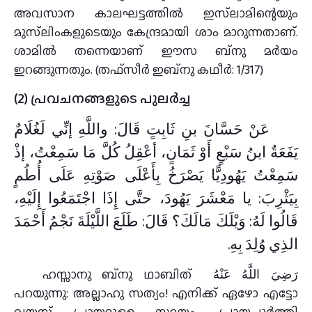
അവസാന കാലഘട്ടത്തിൽ ഇസ്‌ലാമിന്റെയും
മുസ്‌ലിംകളുടെയും കേന്ദ്രമായി ശാം മാറുന്നതാണ്.
ശാമിൽ തന്നെയാണ് ഈസ ബ്നു മർയം
ഇറങ്ങുന്നതും. (തഫ്സീർ ഇബ്നു കഥീർ: 1/317)
(2) പ്രവചനങ്ങളുടെ പുലർച്ച
عَنْ حَسَّانَ بنِ ثَابِتٍ قَالَ: واللَّهِ إنِّي لَغُلَامٌ
يَفَعَةٌ ابنُ سَبْعٍ أَوْ ثَمَانٍ، أعْقِلُ كُلَّ مَا سَمِعْتُ، إذْ
سَمِعْتُ يَهُودِيًّا يَصْرَخُ بِأَعْلَى صَوْتِهِ عَلَى أُطُمٍ
بِيَثْرِبَ: يا مَعْشَرَ يَهُودَ، حتَّى إِذَا اجْتَمَعُوا إِلَيْهِ،
قَالُوا لَهُ: وَيْلَكَ مَالَكَ؟ قَالَ: طَلَعَ اللَّيْلَةَ نَجْمُ أَحْمَدَ
الذِي وُلِدَ بِهِ.
ഹസ്സാനു ബ്നു ഥാബിത് رَضِيَ اللَّهُ عَنْهُ
പറയുന്നു: അല്ലാഹു സത്യം! എനിക്ക് ഏഴോ എട്ടോ
വയസ്സ് പ്രായമുള്ള സമയം. പ്രായപൂർത്തി