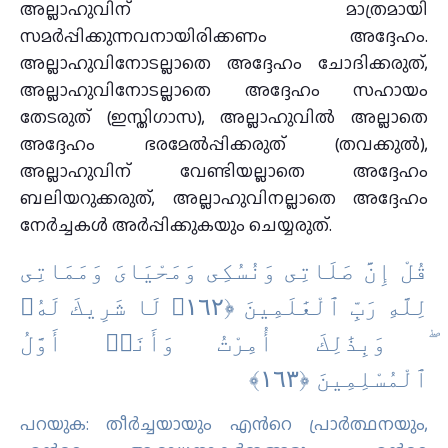
അല്ലാഹുവിന് മാത്രമായി
സമർപ്പിക്കുന്നവനായിരിക്കണം അദ്ദേഹം.
അല്ലാഹുവിനോടല്ലാതെ അദ്ദേഹം ചോദിക്കരുത്,
അല്ലാഹുവിനോടല്ലാതെ അദ്ദേഹം സഹായം
തേടരുത് (ഇസ്തിഗാസ), അല്ലാഹുവിൽ അല്ലാതെ
അദ്ദേഹം ഭരമേൽപ്പിക്കരുത് (തവക്കുൽ),
അല്ലാഹുവിന് വേണ്ടിയല്ലാതെ അദ്ദേഹം
ബലിയറുക്കരുത്, അല്ലാഹുവിനല്ലാതെ അദ്ദേഹം
നേർച്ചകൾ അർപ്പിക്കുകയും ചെയ്യരുത്.
قُلْ إِنَّ صَلَاتِى وَنُسُكِى وَمَحْيَاىَ وَمَمَاتِى
لِلَّهِ رَبِّ ٱلْعَٰلَمِينَ ‎﴿١٦٢﴾‏ لَا شَرِيكَ لَهُۥ
ۖ وَبِذَٰلِكَ أُمِرْتُ وَأَنَا۠ أَوَّلُ
ٱلْمُسْلِمِينَ ‎﴿١٦٣﴾
പറയുക: തീര്‍ച്ചയായും എന്‍റെ പ്രാര്‍ത്ഥനയും,