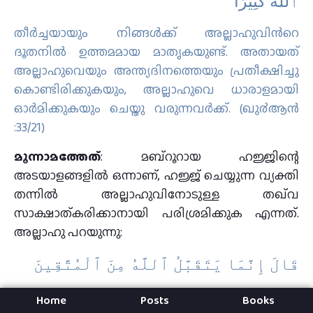
ٱللَّهَ كَثِيرًا
തീര്‍ച്ചയായും നിങ്ങള്‍ക്ക് അല്ലാഹുവിന്‍റെ
ദൂതനില്‍ ഉത്തമമായ മാതൃകയുണ്ട്‌. അതായത്
അല്ലാഹുവെയും അന്ത്യദിനത്തെയും പ്രതീക്ഷിച്ചു
കൊണ്ടിരിക്കുകയും, അല്ലാഹുവെ ധാരാളമായി
ഓര്‍മിക്കുകയും ചെയ്തു വരുന്നവര്‍ക്ക്‌. (ഖു൪ആന്‍
:33/21)
മൂന്നാമത്തേത്
: മബ്റൂറായ ഹജ്ജിന്റെ
അടയാളങ്ങളിൽ ഒന്നാണ്, ഹജ്ജ് ചെയ്യുന്ന വ്യക്തി
തന്നിൽ അല്ലാഹുവിനോടുള്ള തഖ്‌വ
സാക്ഷാത്കരിക്കാനായി പരിശ്രമിക്കുക എന്നത്.
അല്ലാഹു പറയുന്നു:
قَالَ إِنَّمَا يَتَقَبَّلُ ٱللَّهُ مِنَ ٱلْمُتَّقِينَ
അവന്‍ പറഞ്ഞു: തഖ്‌വയുള്ളവരില്‍
Home
Posts
Books