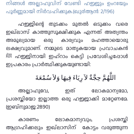
നിങ്ങള്‍ അല്ലാഹുവിന് വേണ്ടി ഹജ്ജും ഉംറഃയും
പൂര്‍ണ്ണമായി നിര്‍വഹിക്കുക.(ഖു൪ആന്‍: 2/196)
ഹജ്ജിന്റെ തുടക്കം മുതൽ ഒടുക്കം വരെ
ഇഖ്‌ലാസ് കാത്തുസൂക്ഷിക്കുക എന്നത് അത്യന്തം
അമൂല്യമായ ഒരു കാര്യവും മഹത്തായൊരു
ലക്ഷ്യവുമാണ്. നമ്മുടെ മാതൃകയായ പ്രവാചകൻ
ﷺ ഹജ്ജിനായി ഇഹ്‌റാം കെട്ടി പ്രവേശിച്ചപ്പോൾ
ഇപ്രകാരം പ്രാർത്ഥിക്കുകയുണ്ടായി:
اللَّهُمَّ حِجَّةٌ لاَ رِيَاءَ فِيهَا وَلاَ سُمْعَةَ
അല്ലാഹുവേ, ഇത് ലോകമാന്യമോ,
പ്രശസ്തിയോ ഇല്ലാത്ത ഒരു ഹജ്ജാക്കി മാറ്റേണമേ.
(ഇബ്നുമാജ:2890)
കാരണം ലോകമാന്യവും, പ്രശസ്തി
ആഗ്രഹിക്കലും ഇഖ്‌ലാസിന് കോട്ടം വരുത്തുന്ന