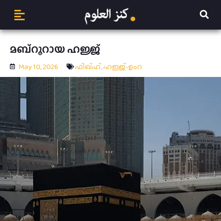
മബ്റൂറായ ഹജ്ജ്
May 10, 2026
ഫിഖ്ഹ്
,
ഹജ്ജ്-ഉംറ