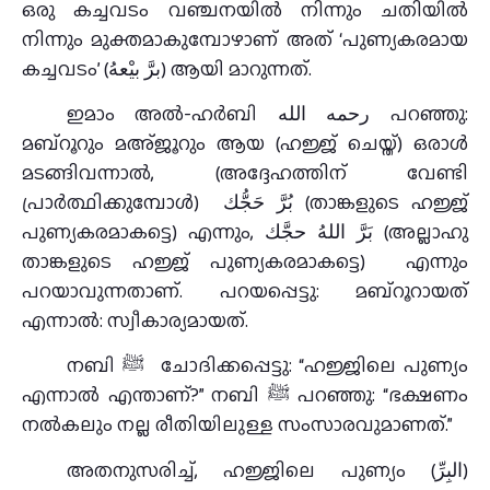
ഒരു കച്ചവടം വഞ്ചനയിൽ നിന്നും ചതിയിൽ
നിന്നും മുക്തമാകുമ്പോഴാണ് അത് ‘പുണ്യകരമായ
കച്ചവടം’ (برَّ بيْعهُ) ആയി മാറുന്നത്.
ഇമാം അൽ-ഹർബി رحمه الله പറഞ്ഞു:
മബ്റൂറും മഅ്ജൂറും ആയ (ഹജ്ജ് ചെയ്ത്) ഒരാൾ
മടങ്ങിവന്നാൽ, (അദ്ദേഹത്തിന് വേണ്ടി
പ്രാർത്ഥിക്കുമ്പോൾ) بُرَّ حَجُّك (താങ്കളുടെ ഹജ്ജ്
പുണ്യകരമാകട്ടെ) എന്നും, بَرَّ اللهُ حجَّك (അല്ലാഹു
താങ്കളുടെ ഹജ്ജ് പുണ്യകരമാകട്ടെ) എന്നും
പറയാവുന്നതാണ്. പറയപ്പെട്ടു: മബ്റൂറായത്
എന്നാൽ: സ്വീകാര്യമായത്.
നബി ﷺ ചോദിക്കപ്പെട്ടു: “ഹജ്ജിലെ പുണ്യം
എന്നാൽ എന്താണ്?” നബി ﷺ പറഞ്ഞു: “ഭക്ഷണം
നൽകലും നല്ല രീതിയിലുള്ള സംസാരവുമാണത്.”
അതനുസരിച്ച്, ഹജ്ജിലെ പുണ്യം (البِرِّ)