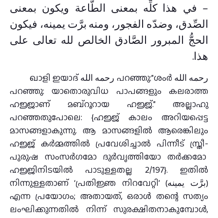
– في هذا كلِّه بمعنى الطَّاعة ويكون بمعنى
الصِّدق، وضدّه الفجور، ومنه برَّت يمينه، فيكون
الحجُّ المبرور الصَّادق الخالص لله تعالى على
هذا.
ഖാളി ഇയാദ് رحمه الله പറഞ്ഞു:”ശംർ رحمه الله
പറഞ്ഞു: യാതൊരുവിധ പാപങ്ങളും കലരാത്ത
ഹജ്ജാണ് മബ്റൂറായ ഹജ്ജ്.” അല്ലാഹു
പറഞ്ഞതുപോലെ: {ഹജ്ജ് കാലം അറിയപ്പെട്ട
മാസങ്ങളാകുന്നു. ആ മാസങ്ങളില്‍ ആരെങ്കിലും
ഹജ്ജ് കര്‍മ്മത്തില്‍ പ്രവേശിച്ചാല്‍ പിന്നീട് സ്ത്രീ-
പുരുഷ സംസര്‍ഗമോ ദുര്‍വൃത്തിയോ തര്‍ക്കമോ
ഹജ്ജിനിടയില്‍ പാടുള്ളതല്ല 2/197}. ഇതിൽ
നിന്നുള്ളതാണ് ‘പ്രതിജ്ഞ നിറവേറ്റി’ (برَّت يمينه)
എന്ന പ്രയോഗം; അതായത്, ഒരാൾ തന്റെ സത്യം
ലംഘിക്കുന്നതിൽ നിന്ന് സുരക്ഷിതനാകുമ്പോൾ,