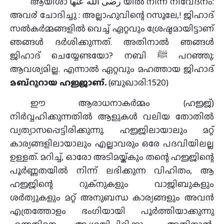
ആയിശാ رضى الله عنها യില്‍ നിന്ന് നിവേദനം:
അവ൪ ചോദിച്ചു : അല്ലാഹുവിന്റെ റസൂലേ,! ജിഹാദ്
സല്‍കര്‍മ്മങ്ങളില്‍ വെച്ച് ഏറ്റവും ശ്രേഷ്ഠമായിട്ടാണ്
ഞങ്ങള്‍ ദര്‍ശിക്കുന്നത്. അതിനാല്‍ ഞങ്ങള്‍
ജിഹാദ് ചെയ്യേണ്ടയോ? നബി ﷺ പറഞ്ഞു:
ആവശ്യമില്ല. എന്നാല്‍ ഏറ്റവും മഹത്തായ ജിഹാദ്
മബ്റൂറായ ഹജ്ജാണ്.
(ബുഖാരി:1520)
ഈ ആരാധനാകർമ്മം (ഹജ്ജ്)
നിർവ്വഹിക്കുന്നതിൽ ആളുകൾ വലിയ തോതിൽ
വ്യത്യാസപ്പെട്ടിരിക്കുന്നു. ഹജ്ജിലായാലും മറ്റ്
കാര്യങ്ങളിലായാലും എല്ലാവരും ഒരേ പദവിയിലല്ല
ഉള്ളത്. മറിച്ച്, ഓരോ അടിമയ്ക്കും തന്റെ ഹജ്ജിന്റെ
പൂർണ്ണതയിൽ നിന്ന് ലഭിക്കുന്ന വിഹിതം, ആ
ഹജ്ജിന്റെ റുക്നുകളും വാജിബുകളും
ശര്‍ത്വുകളും മറ്റ് അനുബന്ധ കാര്യങ്ങളും അവൻ
എത്രത്തോളം ഭംഗിയായി പൂർത്തിയാക്കുന്നു