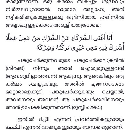
കാര്യങ്ങളാണ്. ഒരു കർമ്മം തികച്ചും ശുദ്ധവും
നിർമ്മലവുമായാൽ മാത്രമേ അല്ലാഹു അത്
സ്വീകരിക്കുകയുള്ളൂ.ഒരു ഖുദ്‌സിയായ ഹദീസിൽ
അല്ലാഹു ഇപ്രകാരം അരുളിയതുപോലെ:
أَنَا أَغْنَى الشَّرَكَاءِ عَنْ الشَّرْكِ مَنْ عَمِلَ عَمَلًا
أَشْرَكَ فِيهِ مَعِي غَيْرِي تَرَكْتُهُ وَشِرْكَهُ.
പങ്കുചേർക്കുന്നവരുടെ പങ്കുചേർക്കലുകളിൽ
(ശിർക്ക്) നിന്നും ഞാൻ ഐശ്വര്യമുള്ളവൻ
(ആവശ്യമില്ലാത്തവൻ) ആകുന്നു. ആരെങ്കിലും ഒരു
കർമ്മം ചെയ്യുകയും, അതിൽ എന്നോടൊപ്പം
മറ്റൊരാളെക്കൂടി പങ്കുചേർക്കുകയും ചെയ്താൽ,
അവനെയും അവന്റെ ആ പങ്കുചേർക്കലിനെയും
ഞാൻ ഉപേക്ഷിക്കുന്നതാണ്. (മുസ്ലിം:2985)
ഇതിൽ الرِّياء എന്നത് പ്രവർത്തികളുമായും
السُّمعة എന്നത് വാക്കുകളുമായും ബന്ധപ്പെട്ടതാണ്.