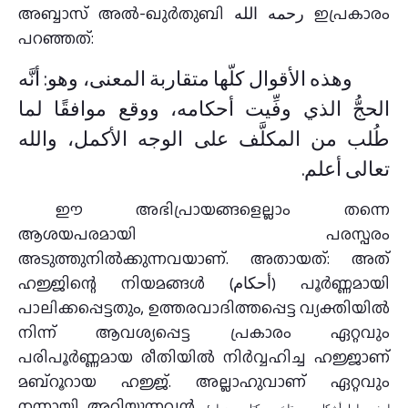
അബ്ബാസ് അൽ-ഖുർതുബി رحمه الله ഇപ്രകാരം
പറഞ്ഞത്:
وهذه الأقوال كلّها متقاربة المعنى، وهو: أنَّه
الحجُّ الذي وفِّيت أحكامه، ووقع موافقًا لما
طُلب من المكلَّف على الوجه الأكمل، والله
تعالى أعلم.
ഈ അഭിപ്രായങ്ങളെല്ലാം തന്നെ
ആശയപരമായി പരസ്പരം
അടുത്തുനിൽക്കുന്നവയാണ്. അതായത്: അത്
ഹജ്ജിന്റെ നിയമങ്ങൾ (أحكام) പൂർണ്ണമായി
പാലിക്കപ്പെട്ടതും, ഉത്തരവാദിത്തപ്പെട്ട വ്യക്തിയിൽ
നിന്ന് ആവശ്യപ്പെട്ട പ്രകാരം ഏറ്റവും
പരിപൂർണ്ണമായ രീതിയിൽ നിര്‍വ്വഹിച്ച ഹജ്ജാണ്
മബ്റൂറായ ഹജ്ജ്. അല്ലാഹുവാണ് ഏറ്റവും
നന്നായി അറിയുന്നവൻ..