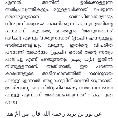
എന്നത് അതിൽ ഉൾക്കൊള്ളുന്ന
സൽപ്രവൃത്തികളും, മറ്റുള്ളവർക്കായി ചെയ്യുന്ന
ഔദാര്യവുമാണ്. മാതാപിതാക്കളോടും
വിശ്വാസികളോടും കാണിക്കുന്ന പുണ്യം ഇതിന്റെ
ഭാഗമാണ്. കൂടാതെ, ഇതെല്ലാം ‘അനുസരണം’
(الطاعة) എന്നും ‘സത്യസന്ധത’ (الصدق) എന്നുമുള്ള
അർത്ഥങ്ങളിലും വരുന്നു. ഇതിന്റെ വിപരീത
പദമാണ് ‘അധർമ്മം’ (الفجور). ഒരാൾ തന്റെ സത്യം
പാലിച്ചു എന്ന് പറയുന്നതും (برَّت يمينه) ഇതിൽ
നിന്നുള്ളതാണ്. അതിനാൽ, ഈ പറഞ്ഞ
കാര്യങ്ങളുടെ അടിസ്ഥാനത്തിൽ ‘മബ്റൂറായ
ഹജ്ജ്’ എന്നാൽ: അല്ലാഹുവിന് വേണ്ടി മാത്രമായി
(ഇഖ്‌ലാസ്സോടെ) നിർവ്വഹിക്കപ്പെട്ട സത്യസന്ധമായ
ഹജ്ജ് എന്നാണ് അർത്ഥമാക്കുന്നത്.”
[ إكمال المعلم
(1/347).]
عن ثور بن يزيد رحمه الله قال: من أمَّ هذا