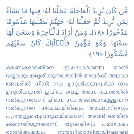
مَّن كَانَ يُرِيدُ ٱلْعَاجِلَةَ عَجَّلْنَا لَهُۥ فِيهَا مَا نَشَآءُ
لِمَن نُّرِيدُ ثُمَّ جَعَلْنَا لَهُۥ جَهَنَّمَ يَصْلَىٰهَا مَذْمُومًا
مَّدْحُورًا ‎﴿١٨﴾‏ وَمَنْ أَرَادَ ٱلْـَٔاخِرَةَ وَسَعَىٰ لَهَا
سَعْيَهَا وَهُوَ مُؤْمِنٌ فَأُو۟لَٰٓئِكَ كَانَ سَعْيُهُم
مَّشْكُورًا ‎﴿١٩﴾
ക്ഷണികമായതിനെ (ഇഹലോകത്തെ) യാണ്
വല്ലവരും ഉദ്ദേശിക്കുന്നതെങ്കില്‍ അവര്‍ക്ക് അഥവാ
(അവരില്‍ നിന്ന്‌) നാം ഉദ്ദേശിക്കുന്നവര്‍ക്ക് നാം
ഉദ്ദേശിക്കുന്നത് ഇവിടെ വെച്ച് തന്നെ വേഗത്തില്‍
നല്‍കുന്നതാണ്‌. പിന്നെ നാം അങ്ങനെയുള്ളവന്ന്
നല്‍കുന്നത് നരകമായിരിക്കും. അപമാനിതനും
പുറന്തള്ളപ്പെട്ടവനുമായിക്കൊണ്ട് അവന്‍ അതില്‍
കടന്നെരിയുന്നതാണ്‌. ആരെങ്കിലും പരലോകം
ഉദ്ദേശിക്കുകയും, സത്യവിശ്വാസിയായിക്കൊണ്ട്