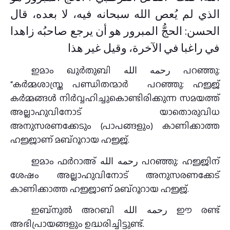
الذي لم يُعص الله سبحانه فيه، لا بعده، قال
الحسن: الحجُّ المبرور هو أن يرجع صاحبُه زاهدا
في راغبا في الآخرة، وقيل غير هذا
ഇമാം ഖുർതുബി رحمه الله പറഞ്ഞു:
“കർമ്മശാസ്ത്ര പണ്ഡിതന്മാർ പറഞ്ഞു: ഹജ്ജ്
കർമ്മങ്ങൾ നിർവ്വഹിച്ചുകൊണ്ടിരിക്കുന്ന സമയത്ത്
അല്ലാഹുവിനോട് യാതൊരുവിധ
അനുസരണക്കേടും (പാപങ്ങളും) കാണിക്കാത്ത
ഹജ്ജാണ് മബ്റൂറായ ഹജ്ജ്.
ഇമാം ഫര്‍റാഅ് رحمه الله പറഞ്ഞു: ഹജ്ജിന്
ശേഷം അല്ലാഹുവിനോട് അനുസരണക്കേട്
കാണിക്കാത്ത ഹജ്ജാണ് മബ്റൂറായ ഹജ്ജ്.
ഇബ്നുൽ അറബി رحمه الله ഈ രണ്ട്
അഭിപ്രായങ്ങളും ഉദ്ധരിച്ചിട്ടുണ്ട്.