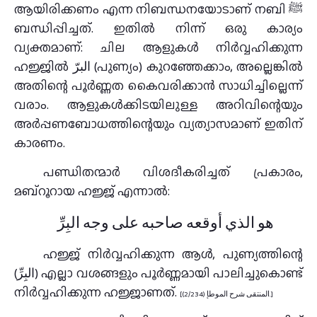
ആയിരിക്കണം എന്ന നിബന്ധനയോടാണ് നബി ﷺ
ബന്ധിപ്പിച്ചത്. ഇതിൽ നിന്ന് ഒരു കാര്യം
വ്യക്തമാണ്: ചില ആളുകൾ നിർവ്വഹിക്കുന്ന
ഹജ്ജിൽ البرّ (പുണ്യം) കുറഞ്ഞേക്കാം, അല്ലെങ്കിൽ
അതിന്റെ പൂർണ്ണത കൈവരിക്കാൻ സാധിച്ചില്ലെന്ന്
വരാം. ആളുകൾക്കിടയിലുള്ള അറിവിന്റെയും
അർപ്പണബോധത്തിന്റെയും വ്യത്യാസമാണ് ഇതിന്
കാരണം.
പണ്ഡിതന്മാർ വിശദീകരിച്ചത് പ്രകാരം,
മബ്റൂറായ ഹജ്ജ് എന്നാൽ:
هو الذي أوقعه صاحبه على وجه البِرِّ
ഹജ്ജ് നിർവ്വഹിക്കുന്ന ആൾ, പുണ്യത്തിന്റെ
(البِرِّ) എല്ലാ വശങ്ങളും പൂർണ്ണമായി പാലിച്ചുകൊണ്ട്
നിർവ്വഹിക്കുന്ന ഹജ്ജാണത്.
[المنتقى شرح الموطإ (2/234).]