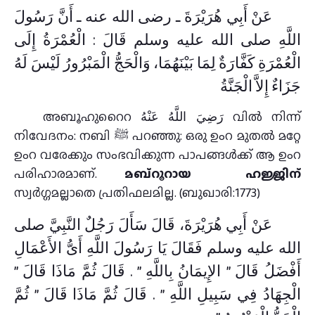
عَنْ أَبِي هُرَيْرَةَ ـ رضى الله عنه ـ أَنَّ رَسُولَ
اللَّهِ صلى الله عليه وسلم قَالَ : الْعُمْرَةُ إِلَى
الْعُمْرَةِ كَفَّارَةٌ لِمَا بَيْنَهُمَا، وَالْحَجُّ الْمَبْرُورُ لَيْسَ لَهُ
جَزَاءٌ إِلاَّ الْجَنَّةُ
അബൂഹുറൈറ رَضِيَ اللَّهُ عَنْهُ വിൽ നിന്ന്
നിവേദനം: നബി ﷺ പറഞ്ഞു: ഒരു ഉംറ മുതല്‍ മറ്റേ
ഉംറ വരേക്കും സംഭവിക്കുന്ന പാപങ്ങള്‍ക്ക് ആ ഉംറ
പരിഹാരമാണ്.
മബ്റൂറായ ഹജ്ജിന്
സ്വർഗ്ഗമല്ലാതെ പ്രതിഫലമില്ല. (ബുഖാരി:1773)
عَنْ أَبِي هُرَيْرَةَ، قَالَ سَأَلَ رَجُلٌ النَّبِيَّ صلى
الله عليه وسلم فَقَالَ يَا رَسُولَ اللَّهِ أَىُّ الأَعْمَالِ
أَفْضَلُ قَالَ ‏”‏ الإِيمَانُ بِاللَّهِ ‏”‏ ‏.‏ قَالَ ثُمَّ مَاذَا قَالَ ‏”‏
الْجِهَادُ فِي سَبِيلِ اللَّهِ ‏”‏ ‏.‏ قَالَ ثُمَّ مَاذَا قَالَ ‏”‏ ثُمَّ