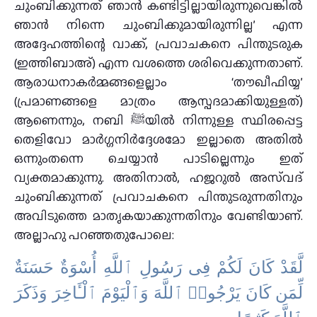
ചുംബിക്കുന്നത് ഞാൻ കണ്ടിട്ടില്ലായിരുന്നുവെങ്കിൽ
ഞാൻ നിന്നെ ചുംബിക്കുമായിരുന്നില്ല’ എന്ന
അദ്ദേഹത്തിന്റെ വാക്ക്, പ്രവാചകനെ പിന്തുടരുക
(ഇത്തിബാഅ്) എന്ന വശത്തെ ശരിവെക്കുന്നതാണ്.
ആരാധനാകർമ്മങ്ങളെല്ലാം ‘തൗഖീഫിയ്യ’
(പ്രമാണങ്ങളെ മാത്രം ആസ്പദമാക്കിയുള്ളത്)
ആണെന്നും, നബി ﷺയിൽ നിന്നുള്ള സ്ഥിരപ്പെട്ട
തെളിവോ മാർഗ്ഗനിർദ്ദേശമോ ഇല്ലാതെ അതിൽ
ഒന്നുംതന്നെ ചെയ്യാൻ പാടില്ലെന്നും ഇത്
വ്യക്തമാക്കുന്നു. അതിനാൽ, ഹജറുൽ അസ്‌വദ്
ചുംബിക്കുന്നത് പ്രവാചകനെ പിന്തുടരുന്നതിനും
അവിടുത്തെ മാതൃകയാക്കുന്നതിനും വേണ്ടിയാണ്.
അല്ലാഹു പറഞ്ഞതുപോലെ:
لَّقَدْ كَانَ لَكُمْ فِى رَسُولِ ٱللَّهِ أُسْوَةٌ حَسَنَةٌ
لِّمَن كَانَ يَرْجُوا۟ ٱللَّهَ وَٱلْيَوْمَ ٱلْـَٔاخِرَ وَذَكَرَ