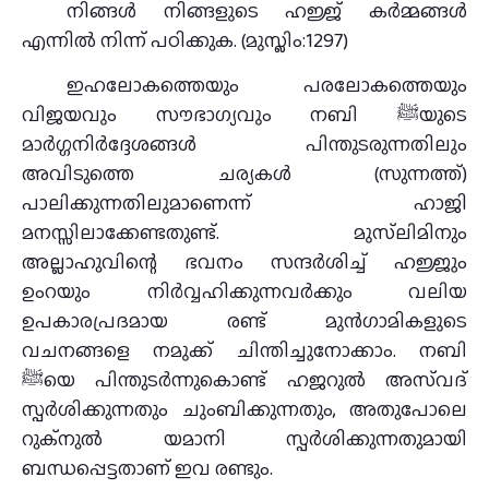
നിങ്ങൾ നിങ്ങളുടെ ഹജ്ജ് കർമ്മങ്ങൾ
എന്നിൽ നിന്ന് പഠിക്കുക. (മുസ്ലിം:1297)
ഇഹലോകത്തെയും പരലോകത്തെയും
വിജയവും സൗഭാഗ്യവും നബി ﷺയുടെ
മാർഗ്ഗനിർദ്ദേശങ്ങൾ പിന്തുടരുന്നതിലും
അവിടുത്തെ ചര്യകൾ (സുന്നത്ത്)
പാലിക്കുന്നതിലുമാണെന്ന് ഹാജി
മനസ്സിലാക്കേണ്ടതുണ്ട്. മുസ്‌ലിമിനും
അല്ലാഹുവിന്റെ ഭവനം സന്ദർശിച്ച് ഹജ്ജും
ഉംറയും നിർവ്വഹിക്കുന്നവർക്കും വലിയ
ഉപകാരപ്രദമായ രണ്ട് മുൻഗാമികളുടെ
വചനങ്ങളെ നമുക്ക് ചിന്തിച്ചുനോക്കാം. നബി
ﷺയെ പിന്തുടർന്നുകൊണ്ട് ഹജറുൽ അസ്‌വദ്
സ്പർശിക്കുന്നതും ചുംബിക്കുന്നതും, അതുപോലെ
റുക്നുൽ യമാനി സ്പർശിക്കുന്നതുമായി
ബന്ധപ്പെട്ടതാണ് ഇവ രണ്ടും.