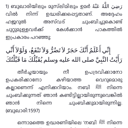
1) ബുഖാരിയിലും മുസ്‌ലിമിലും ഉമർ رَضِيَ اللَّهُ عَنْهُ
വിൽ നിന്ന് ഉദ്ധരിക്കപ്പെട്ടതാണ്. അദ്ദേഹം
ഹജറുൽ അസ്‌വദ് ചുംബിച്ചുകൊണ്ട്
ചുറ്റുമുള്ളവർക്ക് കേൾക്കാൻ പാകത്തിൽ
ഇപ്രകാരം പറഞ്ഞു:
إِنِّي أَعْلَمُ أَنَّكَ حَجَرٌ لاَ تَضُرُّ وَلاَ تَنْفَعُ، وَلَوْلاَ أَنِّي
رَأَيْتُ النَّبِيَّ صلى الله عليه وسلم يُقَبِّلُكَ مَا قَبَّلْتُكَ‏
തീർച്ചയായും നീ ഉപദ്രവിക്കാനോ
ഉപകരിക്കാനോ കഴിയാത്ത വെറുമൊരു
കല്ലാണെന്ന് എനിക്കറിയാം. നബി ﷺ നിന്നെ
ചുംബിക്കുന്നത് ഞാൻ കണ്ടിട്ടില്ലായിരുന്നുവെങ്കിൽ
ഞാൻ നിന്നെ ചുംബിക്കുമായിരുന്നില്ല.
(ബുഖാരി:1597)
ഒന്നാമത്തെ ഉദ്ധരണിയിലെ ‘നബി ﷺ നിന്നെ