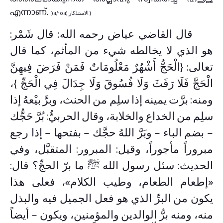
എന്നാണ്.
[الاستذكار (4/104).]
قال القاضي عياض رحمه الله: قال شَمْر:
هو الذي لا يخالطه شيء من المأثم، كما قال
تعالى: {الْحَجُّ أَشْهُرٌ مَعْلُومَاتٌ فَمَنْ فَرَضَ فِيهِنَّ
الْحَجَّ فَلَا رَفَثَ وَلَا فُسُوقَ وَلَا جِدَالَ فِي الْحَجِّ }،
ومنه: برَّت يمينه إذا سلِم من الحنث، وبرَّ بيْعهُ إذا
سلِم من الخداع والخلابة، وقال الحربيُّ: بُرَّ حَجُّك
– بضم الباء – وبَرَّ اللهُ حجَّك – بفتحها – إذا رجع
مبروراً مأجوراً، وقيل: المبرور: المتقبَّل، وفي
الحديث: سئل رسول الله ﷺ ما برّ الحجِّ؟ قال:
«إطعام الطعام، وطيب الكلام»، فعلى هذا
يكون من البرِّ الذي هو فعل الجميل فيه والبذل
منه، ومنه برُّ الوالدين والمؤمنين، ويكون – أيضاً