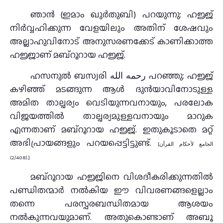
ഞാൻ (ഇമാം ഖുർതുബി) പറയുന്നു: ഹജ്ജ്
നിർവ്വഹിക്കുന്ന വേളയിലും അതിന് ശേഷവും
അല്ലാഹുവിനോട് അനുസരണക്കേട് കാണിക്കാത്ത
ഹജ്ജാണ് മബ്റൂറായ ഹജ്ജ്.
ഹസനുൽ ബസ്വരി رحمه الله പറഞ്ഞു: ഹജ്ജ്
കഴിഞ്ഞ് മടങ്ങുന്ന ആൾ ദുൻയാവിനോടുള്ള
അമിത താല്പര്യം വെടിയുന്നവനായും, പരലോക
വിജയത്തിൽ താല്പര്യമുള്ളവനായും മാറുക
എന്നതാണ് മബ്റൂറായ ഹജ്ജ്. ഇതുകൂടാതെ മറ്റ്
അഭിപ്രായങ്ങളും പറയപ്പെട്ടിട്ടുണ്ട്.
[الجامع لأحكام القرآن
(2/408).]
മബ്റൂറായ ഹജ്ജിനെ വിശദീകരിക്കുന്നതിൽ
പണ്ഡിതന്മാർ നൽകിയ ഈ വിവരണങ്ങളെല്ലാം
തന്നെ പരസ്പരബന്ധിതമായ ആശയം
നൽകുന്നവയുമാണ്. അതുകൊണ്ടാണ് അബൂ