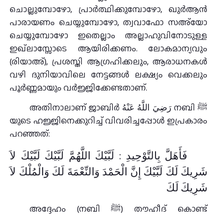
ചൊല്ലുമ്പോഴോ, പ്രാർത്ഥിക്കുമ്പോഴോ, ഖുർആൻ
പാരായണം ചെയ്യുമ്പോഴോ, ത്വവാഫോ സഅ്‌യോ
ചെയ്യുമ്പോഴോ ഇതെല്ലാം അല്ലാഹുവിനോടുള്ള
ഇഖ്‌ലാസ്സോടെ ആയിരിക്കണം. ലോകമാന്യവും
(രിയാഅ്), പ്രശസ്തി ആഗ്രഹിക്കലും, ആരാധനകൾ
വഴി ദുനിയാവിലെ നേട്ടങ്ങൾ ലക്ഷ്യം വെക്കലും
പൂർണ്ണമായും വർജ്ജിക്കേണ്ടതാണ്.
അതിനാലാണ് ജാബിർ رَضِيَ اللَّهُ عَنْهُ നബി ﷺ
യുടെ ഹജ്ജിനെക്കുറിച്ച് വിവരിച്ചപ്പോൾ ഇപ്രകാരം
പറഞ്ഞത്:
فَأَهَلَّ بِالتَّوْحِيدِ ‏: لَبَّيْكَ اللَّهُمَّ لَبَّيْكَ لَبَّيْكَ لاَ
شَرِيكَ لَكَ لَبَّيْكَ إِنَّ الْحَمْدَ وَالنِّعْمَةَ لَكَ وَالْمُلْكَ لاَ
شَرِيكَ لَكَ
അദ്ദേഹം (നബി ﷺ) തൗഹീദ് കൊണ്ട്