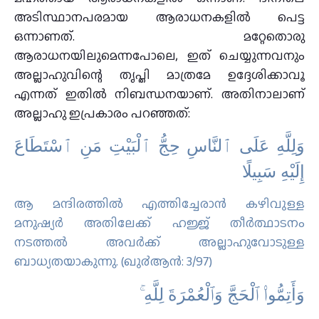
അടിസ്ഥാനപരമായ ആരാധനകളിൽ പെട്ട
ഒന്നാണത്. മറ്റേതൊരു
ആരാധനയിലുമെന്നപോലെ, ഇത് ചെയ്യുന്നവനും
അല്ലാഹുവിന്റെ തൃപ്തി മാത്രമേ ഉദ്ദേശിക്കാവൂ
എന്നത് ഇതിൽ നിബന്ധനയാണ്. അതിനാലാണ്
അല്ലാഹു ഇപ്രകാരം പറഞ്ഞത്:
وَلِلَّهِ عَلَى ٱلنَّاسِ حِجُّ ٱلْبَيْتِ مَنِ ٱسْتَطَاعَ
إِلَيْهِ سَبِيلًا
ആ മന്ദിരത്തില്‍ എത്തിച്ചേരാന്‍ കഴിവുള്ള
മനുഷ്യര്‍ അതിലേക്ക് ഹജ്ജ് തീര്‍ത്ഥാടനം
നടത്തല്‍ അവര്‍ക്ക് അല്ലാഹുവോടുള്ള
ബാധ്യതയാകുന്നു. (ഖു൪ആന്‍: 3/97)
وَأَتِمُّوا۟ ٱلْحَجَّ وَٱلْعُمْرَةَ لِلَّهِ ۚ