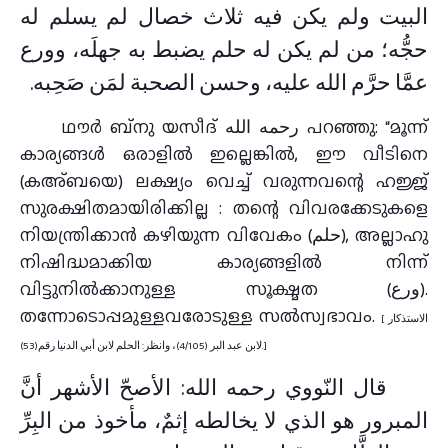
البيت ولم يكن فيه ثلاث خصال لم يسلم له
حجُّه؛ من لم يكن له حلم يضبط به جهلَه، وورع
عمَّا حرَّم الله عليه، وحسن الصحبة لمَن صَحِبه.
ഥൗർ ബ്നു യസീദ് رحمه الله പറഞ്ഞു: “മൂന്ന്
കാര്യങ്ങൾ ഒരാളിൽ ഇല്ലെങ്കിൽ, ഈ വീടിനെ
(കഅ്ബയെ) ലക്ഷ്യം വെച്ച് വരുന്നവന്റെ ഹജ്ജ്
സുരക്ഷിതമായിരിക്കില്ല : തന്റെ വിവരക്കേടുകളെ
നിയന്ത്രിക്കാൻ കഴിയുന്ന വിവേകം (حلم), അല്ലാഹു
നിഷിദ്ധമാക്കിയ കാര്യങ്ങളിൽ നിന്ന്
വിട്ടുനിൽക്കാനുള്ള സൂക്ഷ്മത (ورع).
തന്നോടൊപ്പമുള്ളവരോടുള്ള സൽസ്വഭാവം.
[ الاستذكار
لابن عبد البر (4/105)، وانظر: الحلم لابن أبي الدنيا رقم(53).]
قال النّووي رحمه الله: الأصحّ الأشهر أنَّ
المبرور هو الذي لا يخالطه إثمٌ، مأخوذ من البِرِّ