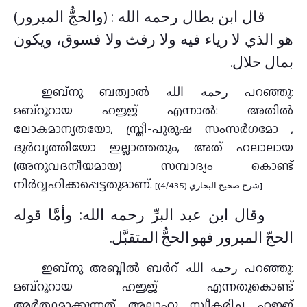
قال ابن بطال رحمه الله : (والحجُّ المبرور)
هو الذي لا رياء فيه ولا رفث ولا فسوق، ويكون
بمال حلال.
ഇബ്നു ബത്വാൽ رحمه الله പറഞ്ഞു:
മബ്റൂറായ ഹജ്ജ് എന്നാൽ: അതിൽ
ലോകമാന്യതയോ, സ്ത്രീ-പുരുഷ സംസര്‍ഗമോ ,
ദുര്‍വൃത്തിയോ ഇല്ലാത്തതും, അത് ഹലാലായ
(അനുവദനീയമായ) സമ്പാദ്യം കൊണ്ട്
നിർവ്വഹിക്കപ്പെട്ടതുമാണ്.
[شرح صحيح البخاري (4/435)]
وقال ابن عبد البرِّ رحمه الله: وأمَّا قوله
الحجّ المبرور فهو الحجُّ المتقبَّل.
ഇബ്നു അബ്ദിൽ ബർറ് رحمه الله പറഞ്ഞു:
മബ്റൂറായ ഹജ്ജ് എന്നതുകൊണ്ട്
അർത്ഥമാക്കുന്നത് അല്ലാഹു സ്വീകരിച്ച ഹജ്ജ്