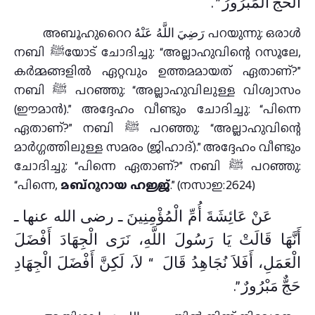
الْحَجُّ الْمَبْرُورُ ‏”‏ ‏.‏
അബൂഹുറൈറ رَضِيَ اللَّهُ عَنْهُ പറയുന്നു: ഒരാൾ
നബി ﷺയോട് ചോദിച്ചു: “അല്ലാഹുവിന്റെ റസൂലേ,
കർമ്മങ്ങളിൽ ഏറ്റവും ഉത്തമമായത് ഏതാണ്?”
നബി ﷺ പറഞ്ഞു: “അല്ലാഹുവിലുള്ള വിശ്വാസം
(ഈമാൻ).” അദ്ദേഹം വീണ്ടും ചോദിച്ചു: “പിന്നെ
ഏതാണ്?” നബി ﷺ പറഞ്ഞു: “അല്ലാഹുവിന്റെ
മാർഗ്ഗത്തിലുള്ള സമരം (ജിഹാദ്).” അദ്ദേഹം വീണ്ടും
ചോദിച്ചു: “പിന്നെ ഏതാണ്?” നബി ﷺ പറഞ്ഞു:
“പിന്നെ,
മബ്റൂറായ ഹജ്ജ്
.” (നസാഇ:2624)
عَنْ عَائِشَةَ أُمِّ الْمُؤْمِنِينَ ـ رضى الله عنها ـ
أَنَّهَا قَالَتْ يَا رَسُولَ اللَّهِ، نَرَى الْجِهَادَ أَفْضَلَ
الْعَمَلِ، أَفَلاَ نُجَاهِدُ قَالَ ‏ “‏ لاَ، لَكِنَّ أَفْضَلَ الْجِهَادِ
حَجٌّ مَبْرُورٌ ‏”‏‏.‏