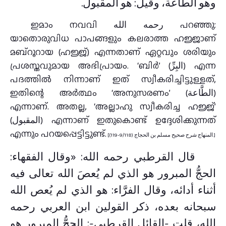
وهو الطَّاعة، وقيل: هو المقبول.
ഇമാം നവവി رحمه الله പറഞ്ഞു:
യാതൊരുവിധ പാപങ്ങളും കലരാത്ത ഹജ്ജാണ്
മബ്റൂറായ (ഹജ്ജ്) എന്നതാണ് ഏറ്റവും ശരിയും
പ്രശസ്തവുമായ അഭിപ്രായം. ‘ബിർ’ (البِرِّ) എന്ന
പദത്തിൽ നിന്നാണ് ഇത് സ്വീകരിച്ചിട്ടുള്ളത്,
ഇതിന്റെ അർത്ഥം ‘അനുസരണം’ (الطَّاعة)
എന്നാണ്. അതല്ല, ‘അല്ലാഹു സ്വീകരിച്ച ഹജ്ജ്’
(المقبول) എന്നാണ് ഇതുകൊണ്ട് ഉദ്ദേശിക്കുന്നത്
എന്നും പറയപ്പെട്ടിട്ടുണ്ട്.
[المنهاج شرح صحيح مسلم بن الحجاج (9/118-119).]
قال القرطبي رحمه الله: «وقال الفقهاء:
الحجُّ المبرور هو الذي لم يُعصَ الله تعالى فيه
أثناء أدائه، وقال الفرَّاء: هو الذي لم يُعص الله
سبحانه بعده، ذكر القولين ابن العربي رحمه
الله، قلت -القائل القرطبي-: الحجُّ المبرور هو