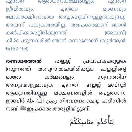
എന്‍റെ ആരാധനാകര്‍മ്മങ്ങളും, എന്‍റെ
ജീവിതവും, എന്‍റെ മരണവും
ലോകരക്ഷിതാവായ അല്ലാഹുവിന്നുള്ളതാകുന്നു.
അവന്ന് പങ്കുകാരേയില്ല. അപ്രകാരമാണ് ഞാന്‍
കല്‍പിക്കപ്പെട്ടിരിക്കുന്നത്‌. (അവന്ന്‌)
കീഴ്പെടുന്നവരില്‍ ഞാന്‍ ഒന്നാമനാണ്‌. (ഖു൪ആന്‍:
6/162-163)
രണ്ടാമത്തേത്
: ഹജ്ജ് പ്രവാചകചര്യയ്ക്ക്
(സുന്നത്ത്) അനുസൃതമായിരിക്കുക. ഹജ്ജിന്റെ
ഓരോ കർമ്മങ്ങളും സുന്നത്തിന്
അനുയോജ്യമാവുക എന്നത് ഹജ്ജ് മബ്റൂർ
ആകുന്നതിനുള്ള ലക്ഷണങ്ങളിൽ പെട്ടതാണ്.
ജാബിർ رَضِيَ اللَّهُ عَنْهُ നിവേദനം ചെയ്ത ഹദീസിൽ
നബി ﷺ ഇപ്രകാരം അരുളിയിട്ടുണ്ട്:
لِتَأْخُذُوا مَنَاسِكَكُمْ