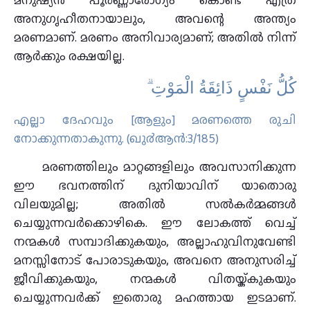
അനുഗൃഹീതനായാലും, അവന്റെ അന്ത്യം
മരണമാണ്. മരണം അനിവാര്യമാണ്; അതിൽ നിന്ന്
ആർക്കും രക്ഷയില്ല.
كُلُّ نَفْسٍ ذَائِقَةُ الْمَوْتِ ۗ
എല്ലാ ദേഹവും [ആളും] മരണത്തെ രുചി
നോക്കുന്നതാകുന്നു. (ഖു൪ആന്‍:3/185)
മരണത്തിലും മാറ്റങ്ങളിലും അവസാനിക്കുന്ന
ഈ ഭവനത്തിന് ദുനിയാവിന് യാതൊരു
വിലയുമില്ല; അതിൽ സൽകർമ്മങ്ങൾ
ചെയ്യുന്നവർക്കൊഴികെ. ഈ ലോകത്ത് വെച്ച്
നന്മകൾ സമ്പാദിക്കുകയും, അല്ലാഹുവിനുവേണ്ടി
മനസ്സിനോട് പോരാടുകയും, അവനെ അനുസരിച്ച്
ജീവിക്കുകയും, നന്മകൾ വിതയ്ക്കുകയും
ചെയ്യുന്നവർക്ക് ഇതൊരു മഹത്തായ ഇടമാണ്.