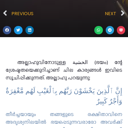
PREVIOUS
NEXT
അല്ലാഹുവിനോടുള്ള الخشية (ഭയം) ന്റേ
ശ്രേഷ്ഠതയെക്കുറിച്ചാണ് ചില കാര്യങ്ങൾ ഇവിടെ
സൂചിപ്പിക്കുന്നത്. അല്ലാഹു പറയുന്നു:
إِنَّ ٱلَّذِينَ يَخْشَوْنَ رَبَّهُم بِٱلْغَيْبِ لَهُم مَّغْفِرَةٌ
وَأَجْرٌ كَبِيرٌ ‎
തീര്‍ച്ചയായും തങ്ങളുടെ രക്ഷിതാവിനെ
അദൃശ്യനിലയില്‍ ഭയപ്പെടുന്നവരാരോ അവര്‍ക്ക്