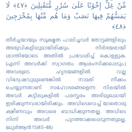
مِّنْ غِلٍّ إِخْوَٰنًا عَلَىٰ سُرُرٍ مُّتَقَٰبِلِينَ ‎﴿٤٧﴾‏ لَا
يَمَسُّهُمْ فِيهَا نَصَبٌ وَمَا هُم مِّنْهَا بِمُخْرَجِينَ
തീര്‍ച്ചയായും സൂക്ഷ്മത പാലിച്ചവര്‍ തോട്ടങ്ങളിലും
അരുവികളിലുമായിരിക്കും. നിര്‍ഭയരായി
ശാന്തിയോടെ അതില്‍ പ്രവേശിച്ച് കൊള്ളുക.
(എന്ന് അവര്‍ക്ക് സ്വാഗതം ആശംസിക്കപ്പെടും.)
അവരുടെ ഹൃദയങ്ങളില്‍ വല്ല
വിദ്വേഷവുമുണ്ടെങ്കില്‍ നാമത് നീക്കം
ചെയ്യുന്നതാണ്‌. സഹോദരങ്ങളെന്ന നിലയില്‍
അവര്‍ കട്ടിലുകളില്‍ പരസ്പരം അഭിമുഖമായി
ഇരിക്കുന്നവരായിരിക്കും. അവിടെവെച്ച് യാതൊരു
ക്ഷീണവും അവരെ ബാധിക്കുന്നതല്ല. അവിടെ
നിന്ന് അവര്‍ പുറത്താക്കപ്പെടുന്നതുമല്ല.
(ഖു൪ആന്‍:15/45-48)