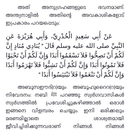
അത് അനുഗ്രഹങ്ങളുടെ ഭവനമാണ്.
അന്ത്യനാളിൽ അതിന്റെ അവകാശികളോട്
ഇപ്രകാരം പറയപ്പെടും:
عَنْ أَبِي سَعِيدٍ الْخُدْرِيِّ، وَأَبِي هُرَيْرَةَ عَنِ
النَّبِيِّ صلى الله عليه وسلم قَالَ ‏”‏ يُنَادِي مُنَادٍ إِنَّ
لَكُمْ أَنْ تَصِحُّوا فَلاَ تَسْقَمُوا أَبَدًا وَإِنَّ لَكُمْ أَنْ تَحْيَوْا
فَلاَ تَمُوتُوا أَبَدًا وَإِنَّ لَكُمْ أَنْ تَشِبُّوا فَلاَ تَهْرَمُوا أَبَدًا
وَإِنَّ لَكُمْ أَنْ تَنْعَمُوا فَلاَ تَبْتَئِسُوا أَبَدًا ‏”‏
അബൂസഈദ്(റ)യും അബൂഹുറൈറ(റ)യും
നിവേദനം: നബി ﷺ പറഞ്ഞു: സ്വർഗവാസികൾ
സ്വർഗത്തിൽ പ്രവേശിച്ചുകഴിഞ്ഞാൽ ഒരാൾ
ഇങ്ങനെ വിളമ്പരം ചെയ്യും. ഇനി ഒരിക്കലും
മരണമില്ലാതെ ശാശ്വതമായി
ജീവിച്ചിരിക്കുന്നവരാണ് നിങ്ങൾ. നിങ്ങൾ