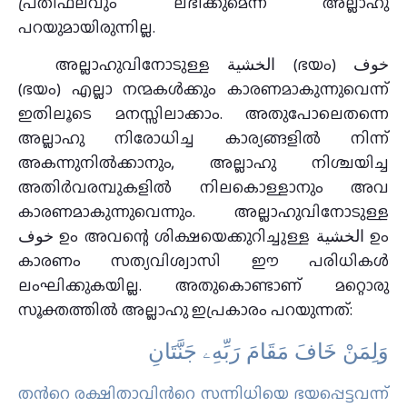
പ്രതിഫലവും ലഭിക്കുമെന്ന് അല്ലാഹു
പറയുമായിരുന്നില്ല.
അല്ലാഹുവിനോടുള്ള الخشية (ഭയം) خوف
(ഭയം) എല്ലാ നന്മകൾക്കും കാരണമാകുന്നുവെന്ന്
ഇതിലൂടെ മനസ്സിലാക്കാം. അതുപോലെതന്നെ
അല്ലാഹു നിരോധിച്ച കാര്യങ്ങളിൽ നിന്ന്
അകന്നുനിൽക്കാനും, അല്ലാഹു നിശ്ചയിച്ച
അതിർവരമ്പുകളിൽ നിലകൊള്ളാനും അവ
കാരണമാകുന്നുവെന്നും. അല്ലാഹുവിനോടുള്ള
خوف ഉം അവന്റെ ശിക്ഷയെക്കുറിച്ചുള്ള الخشية ഉം
കാരണം സത്യവിശ്വാസി ഈ പരിധികൾ
ലംഘിക്കുകയില്ല. അതുകൊണ്ടാണ് മറ്റൊരു
സൂക്തത്തിൽ അല്ലാഹു ഇപ്രകാരം പറയുന്നത്:
وَلِمَنْ خَافَ مَقَامَ رَبِّهِۦ جَنَّتَانِ
തന്‍റെ രക്ഷിതാവിന്‍റെ സന്നിധിയെ ഭയപ്പെട്ടവന്ന്