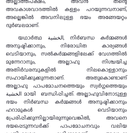
അല്ലാത്തപക്ഷം, അവൻ തന്റെ
അവകാശവാദത്തിൽ കള്ളം പറയുന്നവനാണ്,
അല്ലെങ്കിൽ അവനിലുള്ള ഭയം അങ്ങേയറ്റം
ദുർബലമാണ്.
യഥാർത്ഥ الخشية, നിർബന്ധ കർമ്മങ്ങൾ
അനുഷ്ഠിക്കാനും, നിരോധിത കാര്യങ്ങൾ
വെടിയാനും, സൽകർമ്മങ്ങളിലേക്ക് വേഗത്തിൽ
മുന്നേറാനും, അല്ലാഹു നിശ്ചയിച്ച
അതിർവരമ്പുകളിൽ നിലകൊള്ളാനും
സഹായിക്കുക്കുന്നതാണ്. അതുകൊണ്ടാണ്
അല്ലാഹു പാപമോചനത്തെയും സ്വർഗ്ഗത്തെയും
الخشية മായി ബന്ധിപ്പിച്ചത്. അല്ലാഹുവിനോടുള്ള
ഭയം നിർബന്ധ കർമ്മങ്ങൾ അനുഷ്ഠിക്കാനും
ഹറാമുകൾ വെടിയാനും
പ്രേരിപ്പിക്കുന്നില്ലായിരുന്നുവെങ്കിൽ, അവനെ
ഭയപ്പെടുന്നവര്‍ക്ക് പാപമോചനവും വലിയ