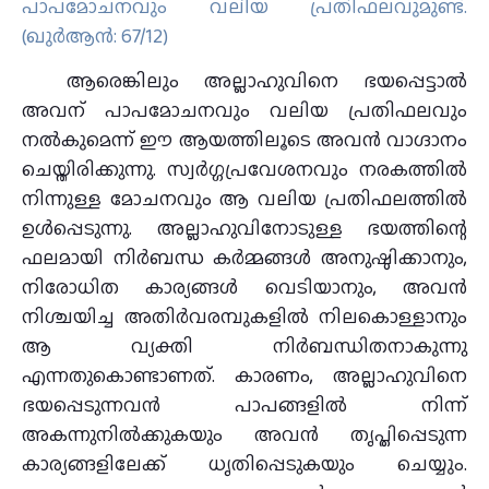
പാപമോചനവും വലിയ പ്രതിഫലവുമുണ്ട്‌.
(ഖുർആൻ: 67/12)
ആരെങ്കിലും അല്ലാഹുവിനെ ഭയപ്പെട്ടാൽ
അവന് പാപമോചനവും വലിയ പ്രതിഫലവും
നൽകുമെന്ന് ഈ ആയത്തിലൂടെ അവൻ വാഗ്ദാനം
ചെയ്തിരിക്കുന്നു. സ്വർഗ്ഗപ്രവേശനവും നരകത്തിൽ
നിന്നുള്ള മോചനവും ആ വലിയ പ്രതിഫലത്തിൽ
ഉൾപ്പെടുന്നു. അല്ലാഹുവിനോടുള്ള ഭയത്തിന്റെ
ഫലമായി നിർബന്ധ കർമ്മങ്ങൾ അനുഷ്ഠിക്കാനും,
നിരോധിത കാര്യങ്ങൾ വെടിയാനും, അവൻ
നിശ്ചയിച്ച അതിർവരമ്പുകളിൽ നിലകൊള്ളാനും
ആ വ്യക്തി നിർബന്ധിതനാകുന്നു
എന്നതുകൊണ്ടാണത്. കാരണം, അല്ലാഹുവിനെ
ഭയപ്പെടുന്നവൻ പാപങ്ങളിൽ നിന്ന്
അകന്നുനിൽക്കുകയും അവൻ തൃപ്തിപ്പെടുന്ന
കാര്യങ്ങളിലേക്ക് ധൃതിപ്പെടുകയും ചെയ്യും.