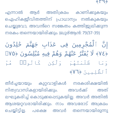
എന്നാൽ ആർ അതിക്രമം കാണിക്കുകയും
ഐഹികജീവിതത്തിന് പ്രാധാന്യം നല്‍കുകയും
ചെയ്തുവോ, അവൻ്റെ സങ്കേതം കത്തിജ്വലിക്കുന്ന
നരകം തന്നെയായിരിക്കും. (ഖു൪ആന്‍: 79/37-39)
إِنَّ ٱلْمُجْرِمِينَ فِى عَذَابِ جَهَنَّمَ خَٰلِدُونَ
‎﴿٧٤﴾‏ لَا يُفَتَّرُ عَنْهُمْ وَهُمْ فِيهِ مُبْلِسُونَ ‎﴿٧٥﴾‏
وَمَا ظَلَمْنَٰهُمْ وَلَٰكِن كَانُوا۟ هُمُ
ٱلظَّٰلِمِينَ ‎﴿٧٦﴾‏
തീര്‍ച്ചയായും കുറ്റവാളികള്‍ നരകശിക്ഷയില്‍
നിത്യവാസികളായിരിക്കും. അവര്‍ക്ക് അത്
ലഘൂകരിച്ച് കൊടുക്കപ്പെടുകയില്ല. അവര്‍ അതില്‍
ആശയറ്റവരായിരിക്കും. നാം അവരോട് അക്രമം
ചെയ്തിട്ടില്ല. പക്ഷെ അവര്‍ തന്നെയായിരുന്നു