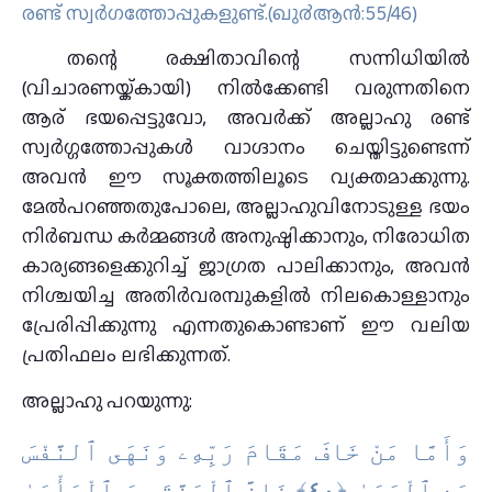
രണ്ട് സ്വര്‍ഗത്തോപ്പുകളുണ്ട്‌.(ഖു൪ആന്‍:55/46)
തന്റെ രക്ഷിതാവിന്റെ സന്നിധിയിൽ
(വിചാരണയ്ക്കായി) നിൽക്കേണ്ടി വരുന്നതിനെ
ആര് ഭയപ്പെട്ടുവോ, അവർക്ക് അല്ലാഹു രണ്ട്
സ്വർഗ്ഗത്തോപ്പുകൾ വാഗ്ദാനം ചെയ്തിട്ടുണ്ടെന്ന്
അവൻ ഈ സൂക്തത്തിലൂടെ വ്യക്തമാക്കുന്നു.
മേൽപറഞ്ഞതുപോലെ, അല്ലാഹുവിനോടുള്ള ഭയം
നിർബന്ധ കർമ്മങ്ങൾ അനുഷ്ഠിക്കാനും, നിരോധിത
കാര്യങ്ങളെക്കുറിച്ച് ജാഗ്രത പാലിക്കാനും, അവൻ
നിശ്ചയിച്ച അതിർവരമ്പുകളിൽ നിലകൊള്ളാനും
പ്രേരിപ്പിക്കുന്നു എന്നതുകൊണ്ടാണ് ഈ വലിയ
പ്രതിഫലം ലഭിക്കുന്നത്.
അല്ലാഹു പറയുന്നു:
وَأَمَّا مَنْ خَافَ مَقَامَ رَبِّهِۦ وَنَهَى ٱلنَّفْسَ
عَنِ ٱلْهَوَىٰ ‎﴿٤٠﴾‏ فَإِنَّ ٱلْجَنَّةَ هِىَ ٱلْمَأْوَىٰ