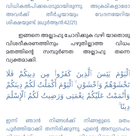
വിധികല്‍പിക്കപ്പെടുമായിരുന്നു. അക്രമികളാരോ
അവര്‍ക്ക് തീര്‍ച്ചയായും വേദനയേറിയ
ശിക്ഷയുണ്ട്‌. (ഖുര്‍ആൻ:42/21)
ഇങ്ങനെ അല്ലാഹു ചോദിക്കുക വഴി യാതൊരു
വിശദീകരണത്തിനും പഴുതില്ലാത്ത വിധം
മതത്തിന്റെ സമ്പുര്‍ണത അല്ലാഹു തന്നെ
വ്യക്തമാക്കി.
ٱلْيَوْمَ يَئِسَ ٱلَّذِينَ كَفَرُوا۟ مِن دِينِكُمْ فَلَا
تَخْشَوْهُمْ وَٱخْشَوْنِ ۚ ٱلْيَوْمَ أَكْمَلْتُ لَكُمْ دِينَكُمْ
وَأَتْمَمْتُ عَلَيْكُمْ نِعْمَتِى وَرَضِيتُ لَكُمُ ٱلْإِسْلَٰمَ
دِينًا ۚ
ഇന്ന് ഞാന്‍ നിങ്ങള്‍ക്ക് നിങ്ങളുടെ മതം
പൂര്‍ത്തിയാക്കി തന്നിരിക്കുന്നു. എന്റെ അനുഗ്രഹം