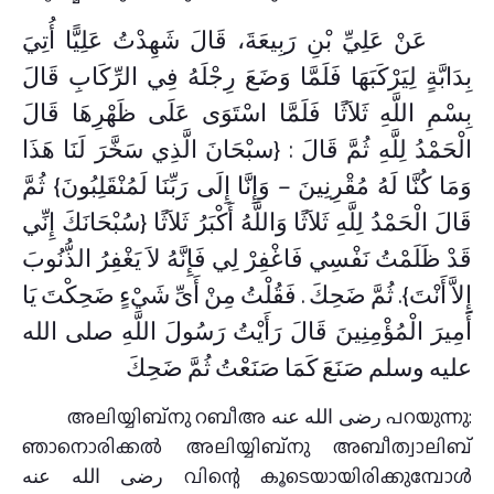
عَنْ عَلِيِّ بْنِ رَبِيعَةَ، قَالَ شَهِدْتُ عَلِيًّا أُتِيَ
بِدَابَّةٍ لِيَرْكَبَهَا فَلَمَّا وَضَعَ رِجْلَهُ فِي الرِّكَابِ قَالَ
بِسْمِ اللَّهِ ثَلاَثًا فَلَمَّا اسْتَوَى عَلَى ظَهْرِهَا قَالَ
الْحَمْدُ لِلَّهِ ثُمَّ قَالَ ‏:‏ ‏{سبْحَانَ الَّذِي سَخَّرَ لَنَا هَذَا
وَمَا كُنَّا لَهُ مُقْرِنِينَ – وَإِنَّا إِلَى رَبِّنَا لَمُنْقَلِبُونَ}‏ ثُمَّ
قَالَ الْحَمْدُ لِلَّهِ ثَلاَثًا وَاللَّهُ أَكْبَرُ ثَلاَثًا {سُبْحَانَكَ إِنِّي
قَدْ ظَلَمْتُ نَفْسِي فَاغْفِرْ لِي فَإِنَّهُ لاَ يَغْفِرُ الذُّنُوبَ
إِلاَّ أَنْتَ‏}.‏ ثُمَّ ضَحِكَ ‏.‏ فَقُلْتُ مِنْ أَىِّ شَيْءٍ ضَحِكْتَ يَا
أَمِيرَ الْمُؤْمِنِينَ قَالَ رَأَيْتُ رَسُولَ اللَّهِ صلى الله
عليه وسلم صَنَعَ كَمَا صَنَعْتُ ثُمَّ ضَحِكَ
അലിയ്യിബ്‌നു റബീഅ رضى الله عنه പറയുന്നു:
ഞാനൊരിക്കല്‍ അലിയ്യിബ്‌നു അബീത്വാലിബ്
رضى الله عنه വിന്റെ കൂടെയായിരിക്കുമ്പോള്‍