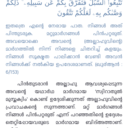
تَتَّبِعُوا۟ ٱلسُّبُلَ فَتَفَرَّقَ بِكُمْ عَن سَبِيلِهِۦ ۚ ذَٰلِكُمْ
وَصَّىٰكُم بِهِۦ لَعَلَّكُمْ تَتَّقُونَ
ഇതത്രെ എന്റെ നേരായ പാത. നിങ്ങള്‍ അത്
പിന്തുടരുക. മറ്റുമാര്‍ഗങ്ങള്‍ പിന്‍പറ്റരുത്‌.
അവയൊക്കെ അവന്റെ (അല്ലാഹുവിന്റെ)
മാര്‍ഗത്തില്‍ നിന്ന് നിങ്ങളെ ചിതറിച്ച് കളയും.
നിങ്ങള്‍ സൂക്ഷ്മത പാലിക്കാന്‍ വേണ്ടി അവന്‍
നിങ്ങള്‍ക്ക് നല്‍കിയ ഉപദേശമാണത്‌. (ഖു൪ആന്‍ :
6/153)
പിന്‍തുടരാന്‍ അല്ലാഹു ആവശ്യപ്പെടുന്ന
അവന്റെ യഥാര്‍ഥ മാര്‍ഗമായ ‘സ്വിറാതുല്‍
മുസ്തക്വിം’ കൊണ്ട് ഉദ്ദേശിക്കുന്നത് അല്ലാഹുവിന്റെ
പ്രവാചകന്റെ സുന്നത്താണ്. മറ്റ് മാര്‍ഗങ്ങള്‍
നിങ്ങള്‍ പിന്‍പറ്റരുത് എന്ന് പറഞ്ഞതിന്റെ ഉദ്ദേശം
തെറ്റിപ്പോയവരുടെ മാര്‍ഗമായ ബിദ്അത്താണ്.