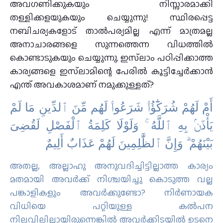
അവഗണിക്കുകയും നിസ്സാരമാക്കി
തള്ളിക്കളയുകയും ചെയ്യുന്നു! സ്ഥിരപ്പെട്ട
നബിചര്യകളോട് താല്‍പര്യമില്ല എന്ന് മാത്രമല്ല
അനാചാരങ്ങളെ സുന്നത്തെന്ന വിധത്തില്‍
കൊണ്ടാടുകയും ചെയ്യുന്നു. ഇസ്‌ലാം പഠിപ്പിക്കാത്ത
കാര്യങ്ങളെ ഇസ്‌ലാമിന്റെ പേരില്‍ കൂട്ടിച്ചേര്‍ക്കാന്‍
എന്ത് അവകാശമാണ് നമുക്കുള്ളത്?
أَمْ لَهُمْ شُرَكَٰٓؤُا۟ شَرَعُوا۟ لَهُم مِّنَ ٱلدِّينِ مَا لَمْ
يَأْذَنۢ بِهِ ٱللَّهُ ۚ وَلَوْلَا كَلِمَةُ ٱلْفَصْلِ لَقُضِىَ
بَيْنَهُمْ ۗ وَإِنَّ ٱلظَّٰلِمِينَ لَهُمْ عَذَابٌ أَلِيمٌ
അതല്ല, അല്ലാഹു അനുവദിച്ചിട്ടില്ലാത്ത കാര്യം
മതമായി അവര്‍ക്ക് നിശ്ചയിച്ചു കൊടുത്ത വല്ല
പങ്കാളികളും അവര്‍ക്കുണ്ടോ? നിര്‍ണായക
വിധിയെ പറ്റിയുള്ള കല്‍പന
നിലവിലില്ലായിരുന്നെങ്കില്‍ അവര്‍ക്കിടയില്‍ ഉടനെ