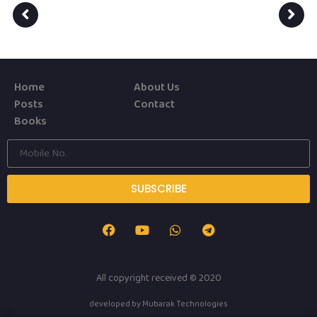
Home
About Us
Posts
Contact
Books
SUBSCRIBE
All copyright received © 2020
developed by
Mubarak Technologies