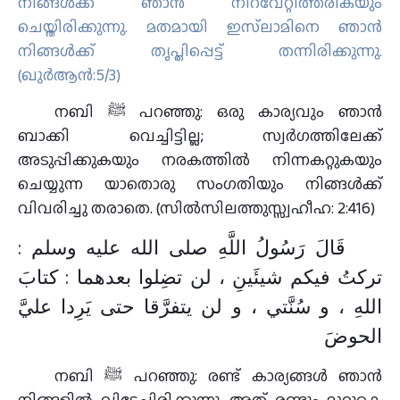
നിങ്ങള്‍ക്ക് ഞാന്‍ നിറവേറ്റിത്തരികയും
ചെയ്തിരിക്കുന്നു. മതമായി ഇസ്‌ലാമിനെ ഞാന്‍
നിങ്ങള്‍ക്ക് തൃപ്തിപ്പെട്ട് തന്നിരിക്കുന്നു.
(ഖുര്‍ആൻ:5/3)
നബി ﷺ പറഞ്ഞു: ഒരു കാര്യവും ഞാന്‍
ബാക്കി വെച്ചിട്ടില്ല; സ്വര്‍ഗത്തിലേക്ക്
അടുപ്പിക്കുകയും നരകത്തില്‍ നിന്നകറ്റുകയും
ചെയ്യുന്ന യാതൊരു സംഗതിയും നിങ്ങള്‍ക്ക്
വിവരിച്ചു തരാതെ. (സില്‍സിലത്തുസ്സ്വഹീഹ: 2:416)
قَالَ رَسُولُ اللَّهِ صلى الله عليه وسلم ‏:
تركتُ فيكم شيئَينِ ، لن تضِلوا بعدهما : كتابَ
اللهِ ، و سُنَّتي ، و لن يتفرَّقا حتى يَرِدا عليَّ
الحوضَ
നബി ﷺ പറഞ്ഞു: രണ്ട് കാര്യങ്ങള്‍ ഞാന്‍
നിങ്ങളില്‍ വിട്ടേച്ചിരിക്കുന്നു. അത് രണ്ടും മുറുകെ