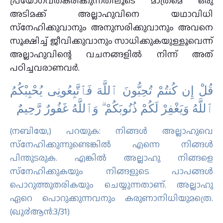
പ്രയോഗവത്കരിക്കുന്നതിലൂടെ മാത്രമെ ഒരു
അടിമക്ക് അല്ലാഹുവിനെ യഥാവിധി
സ്‌നേഹിക്കുവാനും അനുസരിക്കുവാനും അവനെ
സൂക്ഷിച്ച് ജീവിക്കുവാനും സാധിക്കുകയുള്ളൂവെന്ന്
അല്ലാഹുവിന്റെ വചനങ്ങളില്‍ നിന്ന് അത്
പഠിച്ചവരാണവര്‍.
قُلْ إِن كُنتُمْ تُحِبُّونَ ٱللَّهَ فَٱتَّبِعُونِى يُحْبِبْكُمُ
ٱللَّهُ وَيَغْفِرْ لَكُمْ ذُنُوبَكُمْ ۗ وَٱللَّهُ غَفُورٌ رَّحِيمٌ
(നബിയേ,) പറയുക: നിങ്ങള്‍ അല്ലാഹുവെ
സ്‌നേഹിക്കുന്നുണ്ടെങ്കില്‍ എന്നെ നിങ്ങള്‍
പിന്തുടരുക. എങ്കില്‍ അല്ലാഹു നിങ്ങളെ
സ്‌നേഹിക്കുകയും നിങ്ങളുടെ പാപങ്ങള്‍
പൊറുത്തുതരികയും ചെയ്യുന്നതാണ്. അല്ലാഹു
ഏറെ പൊറുക്കുന്നവനും കരുണാനിധിയുമത്രെ.
(ഖു൪ആന്‍:3/31)