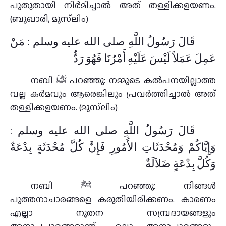
പുതുതായി നിര്‍മിച്ചാല്‍ അത് തള്ളിക്കളയണം.
(ബുഖാരി, മുസ്‌ലിം)
قَالَ رَسُولُ اللَّهِ صلى الله عليه وسلم : مَنْ
عَمِلَ عَمَلاً لَيْسَ عَلَيْهِ أَمْرُنَا فَهُوَ رَدٌّ
നബി ﷺ പറഞ്ഞു: നമ്മുടെ കല്‍പനയില്ലാത്ത
വല്ല കര്‍മവും ആരെങ്കിലും പ്രവര്‍ത്തിച്ചാല്‍ അത്
തള്ളിക്കളയണം. (മുസ്‌ലിം)
قَالَ رَسُولُ اللَّهِ صلى الله عليه وسلم :
وَإِيَّاكُمْ وَمُحْدَثَاتِ الأُمُورِ فَإِنَّ كُلَّ مُحْدَثَةٍ بِدْعَةٌ
وَكُلَّ بِدْعَةٍ ضَلاَلَةٌ
നബി ﷺ പറഞ്ഞു: നിങ്ങള്‍
പുത്തനാചാരങ്ങളെ കരുതിയിരിക്കണം. കാരണം
എല്ലാ നൂതന സമ്പ്രദായങ്ങളും