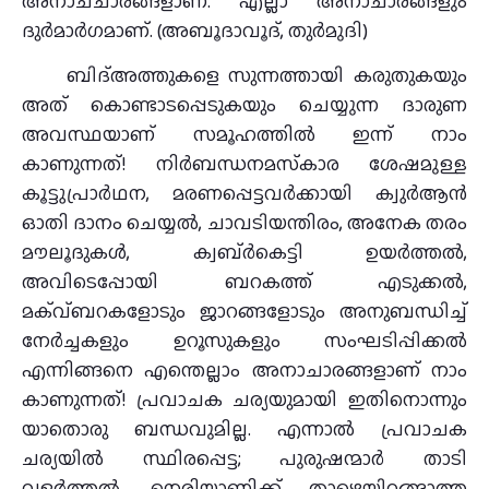
അനാചചാരങ്ങളാണ്. എല്ലാ അനാചാരങ്ങളും
ദുര്‍മാര്‍ഗമാണ്. (അബൂദാവൂദ്, തുര്‍മുദി)
ബിദ്അത്തുകളെ സുന്നത്തായി കരുതുകയും
അത് കൊണ്ടാടപ്പെടുകയും ചെയ്യുന്ന ദാരുണ
അവസ്ഥയാണ് സമൂഹത്തില്‍ ഇന്ന് നാം
കാണുന്നത്! നിര്‍ബന്ധനമസ്‌കാര ശേഷമുള്ള
കൂട്ടുപ്രാര്‍ഥന, മരണപ്പെട്ടവര്‍ക്കായി ക്വുര്‍ആന്‍
ഓതി ദാനം ചെയ്യല്‍, ചാവടിയന്തിരം, അനേക തരം
മൗലൂദുകള്‍, ക്വബ്ര്‍കെട്ടി ഉയര്‍ത്തല്‍,
അവിടെപ്പോയി ബറകത്ത് എടുക്കല്‍,
മക്വ്ബറകളോടും ജാറങ്ങളോടും അനുബന്ധിച്ച്
നേര്‍ച്ചകളും ഉറൂസുകളും സംഘടിപ്പിക്കല്‍
എന്നിങ്ങനെ എന്തെല്ലാം അനാചാരങ്ങളാണ് നാം
കാണുന്നത്! പ്രവാചക ചര്യയുമായി ഇതിനൊന്നും
യാതൊരു ബന്ധവുമില്ല. എന്നാല്‍ പ്രവാചക
ചര്യയില്‍ സ്ഥിരപ്പെട്ട; പുരുഷന്മാര്‍ താടി
വളര്‍ത്തല്‍, നെരിയാണിക്ക് താഴെയിറങ്ങാത്ത