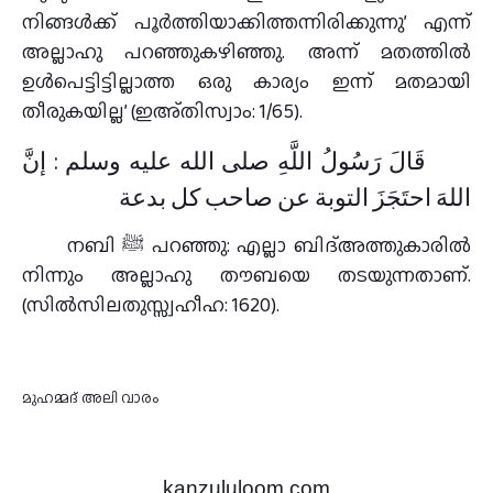
നിങ്ങള്‍ക്ക് പൂര്‍ത്തിയാക്കിത്തന്നിരിക്കുന്നു’ എന്ന്
അല്ലാഹു പറഞ്ഞുകഴിഞ്ഞു. അന്ന് മതത്തില്‍
ഉള്‍പെട്ടിട്ടില്ലാത്ത ഒരു കാര്യം ഇന്ന് മതമായി
തീരുകയില്ല’ (ഇഅ്തിസ്വാം: 1/65).
قَالَ رَسُولُ اللَّهِ صلى الله عليه وسلم : إنَّ
اللهَ احتَجَزَ التوبة عن صاحب كل بدعة
നബി ﷺ പറഞ്ഞു: എല്ലാ ബിദ്അത്തുകാരില്‍
നിന്നും അല്ലാഹു തൗബയെ തടയുന്നതാണ്.
(സില്‍സിലതുസ്സ്വഹീഹ: 1620).
മുഹമ്മദ് അലി വാരം
kanzululoom.com