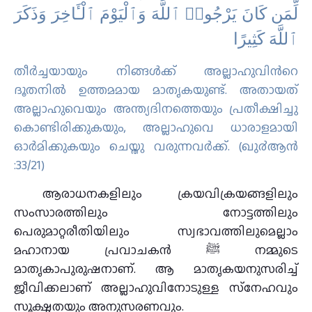
لِّمَن كَانَ يَرْجُوا۟ ٱللَّهَ وَٱلْيَوْمَ ٱلْـَٔاخِرَ وَذَكَرَ
ٱللَّهَ كَثِيرًا
തീര്‍ച്ചയായും നിങ്ങള്‍ക്ക് അല്ലാഹുവിന്‍റെ
ദൂതനില്‍ ഉത്തമമായ മാതൃകയുണ്ട്‌. അതായത്
അല്ലാഹുവെയും അന്ത്യദിനത്തെയും പ്രതീക്ഷിച്ചു
കൊണ്ടിരിക്കുകയും, അല്ലാഹുവെ ധാരാളമായി
ഓര്‍മിക്കുകയും ചെയ്തു വരുന്നവര്‍ക്ക്‌. (ഖു൪ആന്‍
:33/21)
ആരാധനകളിലും ക്രയവിക്രയങ്ങളിലും
സംസാരത്തിലും നോട്ടത്തിലും
പെരുമാറ്റരീതിയിലും സ്വഭാവത്തിലുമെല്ലാം
മഹാനായ പ്രവാചകന്‍ ﷺ നമ്മുടെ
മാതൃകാപുരുഷനാണ്. ആ മാതൃകയനുസരിച്ച്
ജീവിക്കലാണ് അല്ലാഹുവിനോടുള്ള സ്‌നേഹവും
സൂക്ഷ്മതയും അനുസരണവും.