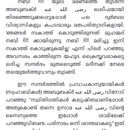
നബി ﷺ യുടെ മരണത്തെ തുടര്‍ന്ന്
അബൂബക്ര്‍ رضى الله عنه ഖലീഫയായി
തിരഞ്ഞെടുക്കപ്പെട്ടപ്പോള്‍ പല ദുര്‍ബല
വിശ്വാസികളും കപടന്മാരും മതപരിത്യാഗികളായി.
‘ഞങ്ങള്‍ സകാത്ത് കൊടുത്തിരുന്നത് മുഹമ്മദ്
നബി ﷺ ക്കായിരുന്നു. നബി ﷺ മരിച്ചു; ഇനി
സകാത്ത് കൊടുക്കുകയില്ല’ എന്ന് ചിലര്‍ പറഞ്ഞു.
അവസരം കാത്തിരുന്ന യഹൂദ ക്രൈസ്തവരാകട്ടെ
ലഭിച്ച സന്ദര്‍ഭം മുതലെടുത്ത് മദീനക്ക് നേരെ
തലയുയര്‍ത്തുവാനും തുടങ്ങി.
ഈ സന്ദര്‍ഭത്തില്‍ പ്രവാചകാനുയായികള്‍
(സ്വഹാബികള്‍) അബൂബക്ര്‍ رضى الله عنه വിനോട്
പറഞ്ഞു: ”സ്ഥിതിഗതികള്‍ കലുഷിതമാണിപ്പോള്‍.
അതുകൊണ്ട് തന്നെ ഉസാമ رضى الله عنه വിന്റെ
സൈന്യത്തെ ഇപ്പോള്‍ ശാമിലേക്ക്
പറഞ്ഞുവിടേണ്ട. പരിസരം ഒന്ന് ശാന്തമാകട്ടെ.” ഇത്