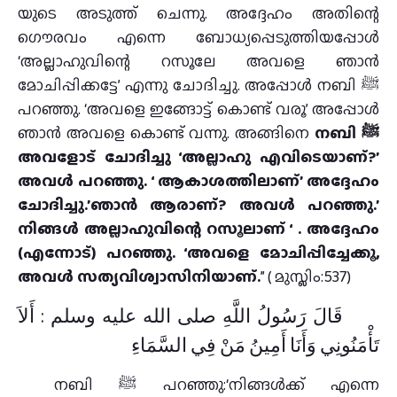
യുടെ അടുത്ത് ചെന്നു. അദ്ദേഹം അതിന്റെ
ഗൌരവം എന്നെ ബോധ്യപ്പെടുത്തിയപ്പോൾ
‘അല്ലാഹുവിന്റെ റസൂലേ അവളെ ഞാൻ
മോചിപ്പിക്കട്ടേ’ എന്നു ചോദിച്ചു. അപ്പോൾ നബി ﷺ
പറഞ്ഞു. ‘അവളെ ഇങ്ങോട്ട് കൊണ്ട് വരൂ’ അപ്പോൾ
ഞാൻ അവളെ കൊണ്ട് വന്നു. അങ്ങിനെ
നബി ﷺ
അവളോട്‌ ചോദിച്ചു ‘അല്ലാഹു എവിടെയാണ്?’
അവൾ പറഞ്ഞു. ‘ ആകാശത്തിലാണ്’ അദ്ദേഹം
ചോദിച്ചു.’ഞാൻ ആരാണ്? അവൾ പറഞ്ഞു.’
നിങ്ങൾ അല്ലാഹുവിന്റെ റസൂലാണ് ‘ . അദ്ദേഹം
(എന്നോട്) പറഞ്ഞു. ‘അവളെ മോചിപ്പിച്ചേക്കൂ,
അവൾ സത്യവിശ്വാസിനിയാണ്.
” ( മുസ്ലിം:537)
قَالَ رَسُولُ اللَّهِ صلى الله عليه وسلم : أَلاَ
تَأْمَنُونِي وَأَنَا أَمِينُ مَنْ فِي السَّمَاءِ
നബി ﷺ പറഞ്ഞു:‘നിങ്ങൾക്ക്‌ എന്നെ