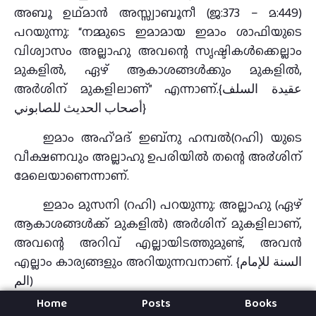
അബൂ ഉഥ്മാൻ അസ്സ്വാബൂനീ (ജ:373 – മ:449)
പറയുന്നു: “നമ്മുടെ ഇമാമായ ഇമാം ശാഫിയുടെ
വിശ്വാസം അല്ലാഹു അവന്റെ സൃഷ്ടികൾക്കെല്ലാം
മുകളിൽ, ഏഴ് ആകാശങ്ങൾക്കും മുകളിൽ,
അർശിന് മുകളിലാണ്” എന്നാണ്.{عقيدة السلف
أصحاب الحديث للصابوني}
ഇമാം അഹ്’മദ് ഇബ്നു ഹമ്പല്‍(റഹി) യുടെ
വീക്ഷണവും അല്ലാഹു ഉപരിയില്‍ തന്റെ അ൪ശിന്
മേലെയാണെന്നാണ്.
ഇമാം മുസനി (റഹി) പറയുന്നു: അല്ലാഹു (ഏഴ്
ആകാശങ്ങൾക്ക് മുകളിൽ) അർശിന് മുകളിലാണ്,
അവന്റെ അറിവ് എല്ലായിടത്തുമുണ്ട്, അവൻ
എല്ലാം കാര്യങ്ങളും അറിയുന്നവനാണ്. {السنة للإمام
الم)
Home
Posts
Books
ഇബ്നു ബാസ് رحمه الله പറഞ്ഞു: അല്ലാഹു