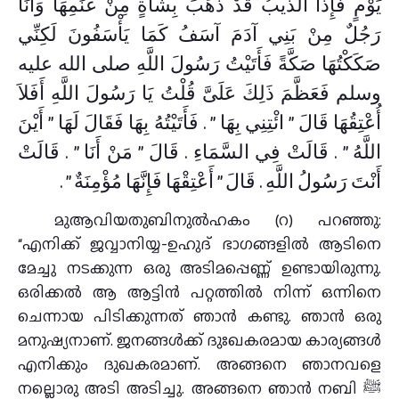
يَوْمٍ فَإِذَا الذِّيبُ قَدْ ذَهَبَ بِشَاةٍ مِنْ غَنَمِهَا وَأَنَا
رَجُلٌ مِنْ بَنِي آدَمَ آسَفُ كَمَا يَأْسَفُونَ لَكِنِّي
صَكَكْتُهَا صَكَّةً فَأَتَيْتُ رَسُولَ اللَّهِ صلى الله عليه
وسلم فَعَظَّمَ ذَلِكَ عَلَىَّ قُلْتُ يَا رَسُولَ اللَّهِ أَفَلاَ
أُعْتِقُهَا قَالَ ‏”‏ ائْتِنِي بِهَا ‏”‏ ‏.‏ فَأَتَيْتُهُ بِهَا فَقَالَ لَهَا ‏”‏ أَيْنَ
اللَّهُ ‏”‏ ‏.‏ قَالَتْ فِي السَّمَاءِ ‏.‏ قَالَ ‏”‏ مَنْ أَنَا ‏”‏ ‏.‏ قَالَتْ
أَنْتَ رَسُولُ اللَّهِ ‏.‏ قَالَ ‏”‏ أَعْتِقْهَا فَإِنَّهَا مُؤْمِنَةٌ ‏”‏ ‏.‏
മുആവിയതുബിനുൽഹകം (റ) പറഞ്ഞു:
“എനിക്ക് ജവ്വാനിയ്യ-ഉഹുദ് ഭാഗങ്ങളിൽ ആടിനെ
മേച്ചു നടക്കുന്ന ഒരു അടിമപ്പെണ്ണ് ഉണ്ടായിരുന്നു.
ഒരിക്കൽ ആ ആട്ടിൻ പറ്റത്തിൽ നിന്ന് ഒന്നിനെ
ചെന്നായ പിടിക്കുന്നത്‌ ഞാൻ കണ്ടു. ഞാൻ ഒരു
മനുഷ്യനാണ്. ജനങ്ങൾക്ക്‌ ദുഃഖകരമായ കാര്യങ്ങൾ
എനിക്കും ദുഖകരമാണ്. അങ്ങനെ ഞാനവളെ
നല്ലൊരു അടി അടിച്ചു. അങ്ങനെ ഞാൻ നബി ﷺ