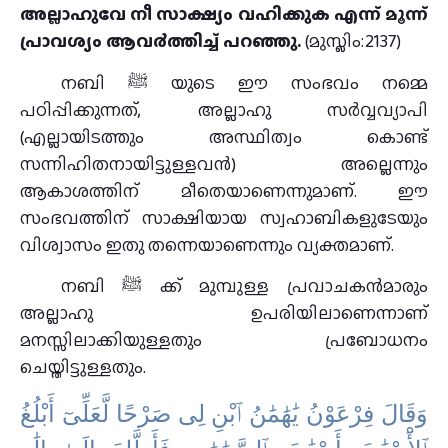
അല്ലാഹുവേ നീ സാക്ഷ്യം വഹിക്കുക എന്ന് മൂന്ന്
പ്രാവശ്യം ആവ൪ത്തിച്ച് പറഞ്ഞു.
(മുസ്ലിം:2137)
നബി ﷺ യുടെ ഈ സംഭവം നമ്മെ
പഠിപ്പിക്കുന്നത്‌, അല്ലാഹു സർവ്വവ്യാപി
(എല്ലായിടത്തും അസ്ഥിത്വം കൊണ്ട്‌
സന്നിഹിതനായിട്ടുള്ളവൻ) അല്ലെന്നും
ആകാശത്തിന്‌ മീതെയാണെന്നുമാണ്. ഈ
സംഭവത്തിന് സാക്ഷിയായ സ്വഹാബികളുടേയും
വിശ്വാസം ഇതു തന്നെയാണെന്നും വ്യക്തമാണ്.
നബി ﷺ ക്ക് മുമ്പുള്ള പ്രവാചകന്‍മാരും
അല്ലാഹു ഉപരിയിലാണെന്നാണ്
മനസ്സിലാക്കിയുള്ളതും പ്രബോധനം
ചെയ്തിട്ടുള്ളതും.
ﻭَﻗَﺎﻝَ ﻓِﺮْﻋَﻮْﻥُ ﻳَٰﻬَٰﻤَٰﻦُ ٱﺑْﻦِ ﻟِﻰ ﺻَﺮْﺣًﺎ ﻟَّﻌَﻠِّﻰٓ ﺃَﺑْﻠُﻎُ