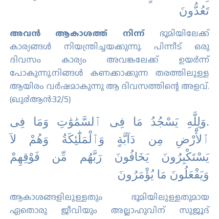
ﺗَﻌُﺪُّﻭﻥَ
അവന്‍ ആകാശത്ത് നിന്ന്
ഭൂമിയിലേക്ക്
കാര്യങ്ങള്‍ നിയന്ത്രിച്ചയക്കുന്നു. പിന്നീട് ഒരു
ദിവസം കാര്യം അവങ്കലേക്ക് ഉയര്‍ന്ന്
പോകുന്നു.നിങ്ങള്‍ കണക്കാക്കുന്ന തരത്തിലുള്ള
ആയിരം വര്‍ഷമാകുന്നു ആ ദിവസത്തിന്റെ അളവ്‌.
(ഖു൪ആന്‍:32/5)
.ﻭَﻟِﻠَّﻪِ ﻳَﺴْﺠُﺪُ ﻣَﺎ ﻓِﻰ ٱﻟﺴَّﻤَٰﻮَٰﺕِ ﻭَﻣَﺎ ﻓِﻰ
ٱﻷَْﺭْﺽِ ﻣِﻦ ﺩَآﺑَّﺔٍ ﻭَٱﻟْﻤَﻠَٰٓﺌِﻜَﺔُ ﻭَﻫُﻢْ ﻻَ
ﻳَﺴْﺘَﻜْﺒِﺮُﻭﻥَ ﻳَﺨَﺎﻓُﻮﻥَ ﺭَﺑَّﻬُﻢ ﻣِّﻦ ﻓَﻮْﻗِﻬِﻢْ
ﻭَﻳَﻔْﻌَﻠُﻮﻥَ ﻣَﺎ ﻳُﺆْﻣَﺮُﻭﻥَ
ആകാശങ്ങളിലുള്ളതും ഭൂമിയിലുള്ളതുമായ
ഏതൊരു ജീവിയും അല്ലാഹുവിന് സുജൂദ്