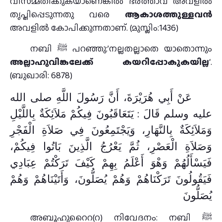
വിസമ്മതിക്കുകയാണെങ്കില്‍ ഭ൪ത്താവ് അവളില്‍
തൃപ്തിപ്പെടുന്നതു വരെ
ആകാശത്തുള്ളവന്‍
അവളില്‍ കോപിക്കുന്നതാണ്. (മുസ്ലിം:1436)
നബി ﷺ പറഞ്ഞു:’നല്ലതല്ലാതെ യാതൊന്നും
അല്ലാഹുവിങ്കലേക്ക്‌ കയറിപ്പോകുകയില്ല
‘.
(ബുഖാരി: 6878)
عَنْ أَبِي هُرَيْرَةَ، أَنَّ رَسُولَ اللَّهِ صلى الله
عليه وسلم قَالَ ‏: يَتَعَاقَبُونَ فِيكُمْ مَلاَئِكَةٌ بِاللَّيْلِ
وَمَلاَئِكَةٌ بِالنَّهَارِ، وَيَجْتَمِعُونَ فِي صَلاَةِ الْفَجْرِ
وَصَلاَةِ الْعَصْرِ، ثُمَّ يَعْرُجُ الَّذِينَ بَاتُوا فِيكُمْ،
فَيَسْأَلُهُمْ وَهْوَ أَعْلَمُ بِهِمْ كَيْفَ تَرَكْتُمْ عِبَادِي
فَيَقُولُونَ تَرَكْنَاهُمْ وَهُمْ يُصَلُّونَ، وَأَتَيْنَاهُمْ وَهُمْ
يُصَلُّونَ ‏‏
അബൂഹുറൈറ(റ) നിവേദനം: നബി ﷺ