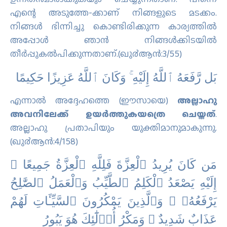
എന്റെ അടുത്തേ-ക്കാണ് നിങ്ങളുടെ മടക്കം.
നിങ്ങള്‍ ഭിന്നിച്ചു കൊണ്ടിരിക്കുന്ന കാര്യത്തില്‍
അപ്പോള്‍ ഞാന്‍ നിങ്ങള്‍ക്കിടയില്‍
തീര്‍പ്പുകല്‍പിക്കുന്നതാണ്‌.(ഖു൪ആന്‍:3/55)
ﺑَﻞ ﺭَّﻓَﻌَﻪُ ٱﻟﻠَّﻪُ ﺇِﻟَﻴْﻪِ ۚ ﻭَﻛَﺎﻥَ ٱﻟﻠَّﻪُ ﻋَﺰِﻳﺰًا ﺣَﻜِﻴﻤًﺎ
എന്നാല്‍ അദ്ദേഹത്തെ (ഈസായെ)
അല്ലാഹു
അവനിലേക്ക് ഉയര്‍ത്തുകയത്രെ ചെയ്തത്
‌.
അല്ലാഹു പ്രതാപിയും യുക്തിമാനുമാകുന്നു.
(ഖു൪ആന്‍:4/158)
ﻣَﻦ ﻛَﺎﻥَ ﻳُﺮِﻳﺪُ ٱﻟْﻌِﺰَّﺓَ ﻓَﻠِﻠَّﻪِ ٱﻟْﻌِﺰَّﺓُ ﺟَﻤِﻴﻌًﺎ ۚ
ﺇِﻟَﻴْﻪِ ﻳَﺼْﻌَﺪُ ٱﻟْﻜَﻠِﻢُ ٱﻟﻄَّﻴِّﺐُ ﻭَٱﻟْﻌَﻤَﻞُ ٱﻟﺼَّٰﻠِﺢُ
ﻳَﺮْﻓَﻌُﻪُۥ ۚ ﻭَٱﻟَّﺬِﻳﻦَ ﻳَﻤْﻜُﺮُﻭﻥَ ٱﻟﺴَّﻴِّـَٔﺎﺕِ ﻟَﻬُﻢْ
ﻋَﺬَاﺏٌ ﺷَﺪِﻳﺪٌ ۖ ﻭَﻣَﻜْﺮُ ﺃُﻭ۟ﻟَٰٓﺌِﻚَ ﻫُﻮَ ﻳَﺒُﻮﺭُ