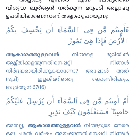
വിശുദ്ധ ഖു൪ആന്‍ നല്‍കുന്ന മറുപടി അല്ലാഹു
ഉപരിയിലാണെന്നാണ്. അല്ലാഹു പറയുന്നു:
ءَﺃَﻣِﻨﺘُﻢ ﻣَّﻦ ﻓِﻰ ٱﻟﺴَّﻤَﺎٓءِ ﺃَﻥ ﻳَﺨْﺴِﻒَ ﺑِﻜُﻢُ
ٱﻷَْﺭْﺽَ ﻓَﺈِﺫَا ﻫِﻰَ ﺗَﻤُﻮﺭُ
ആകാശത്തുള്ളവന്‍
നിങ്ങളെ ഭൂമിയില്‍
ആഴ്ത്തിക്കളയുന്നതിനെപ്പറ്റി നിങ്ങള്‍
നിര്‍ഭയരായിരിക്കുകയാണോ? അപ്പോള്‍ അത്
(ഭൂമി) ഇളകിമറിഞ്ഞു കൊണ്ടിരിക്കും.
(ഖു൪ആന്‍:67/16)
ﺃَﻡْ ﺃَﻣِﻨﺘُﻢ ﻣَّﻦ ﻓِﻰ ٱﻟﺴَّﻤَﺎٓءِ ﺃَﻥ ﻳُﺮْﺳِﻞَ ﻋَﻠَﻴْﻜُﻢْ
ﺣَﺎﺻِﺒًﺎ ۖ ﻓَﺴَﺘَﻌْﻠَﻤُﻮﻥَ ﻛَﻴْﻒَ ﻧَﺬِﻳﺮِ
അതല്ല,
ആകാശത്തുള്ളവന്‍
നിങ്ങളുടെ നേരെ
ഒരു ചരല്‍ വര്‍ഷം അയക്കുന്നതിനെപ്പറ്റി നിങ്ങള്‍