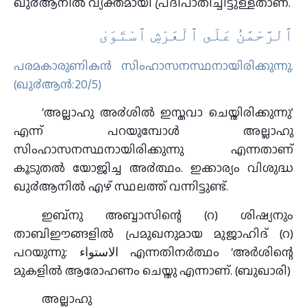
ഖു൪ആനില്‍ വ്യക്തമായി പ്രദിപാതിച്ചിട്ടുള്ളതാണ്.
ٱﻟﺮَّﺣْﻤَٰﻦُ ﻋَﻠَﻰ ٱﻟْﻌَﺮْﺵِ ٱﺳْﺘَﻮَﻯٰ
പരമകാരുണികന്‍ സിംഹാസനസ്ഥനായിരിക്കുന്നു.
(ഖു൪ആന്‍:20/5)
‘അല്ലാഹു അ൪ശില്‍ ഇസ്തവാ ചെയ്തിരിക്കുന്നു’
എന്ന് പറയുമ്പോള്‍ അല്ലാഹു
സിംഹാസനസ്ഥനായിരിക്കുന്നു എന്നതാണ്
കൂടുതല്‍ യോജിച്ച അ൪ത്ഥം. ഇക്കാര്യം വിശുദ്ധ
ഖു൪ആനില്‍ എഴ് സ്ഥലത്ത് വന്നിട്ടുണ്ട്.
ഇബ്നു അബ്ബാസിന്റെ (റ) ശിഷ്യനും
താബിഈങ്ങളിൽ പ്രമുഖനുമായ മുജാഹിദ്‌ (റ)
പറയുന്നു: الاستواء എന്നതിനർത്ഥം ‘അർശിന്റെ
മുകളിൽ ആരോഹണം ചെയ്തു എന്നാണ്‌. (ബുഖാരി)
അല്ലാഹു