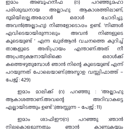
ഇമാം അബൂഹനീഫ (റ) പറഞ്ഞു.മഹാ
പരിശുദ്ധനായ അല്ലാഹു ആകാശത്തിലാണ്,
ഭൂമിയിലല്ല.അപ്പോള്‍ ഒരാള്‍ ചോദിച്ചു.
അവന്‍(അല്ലാഹു) നിങ്ങളോടൊപ്പം ഉണ്ട്. ‘നിങ്ങള്‍
എവിടെയായിരുന്നാലും അവന്‍ നിങ്ങളുടെ
കൂടെയുണ്ട് ‘ എന്ന ഖു൪ആന്‍ വചനത്തെ കുറിച്ച്
താങ്കളുടെ അഭിപ്രായം എന്താണ്.അത് നീ
അപ്രത്യക്ഷനായിരിക്കെ ഒരാള്‍ക്ക്
കത്തെഴുതുമ്പോള്‍ ഞാന്‍ നിന്റെ കൂടെയുണ്ട് എന്ന്
പറയുന്നത് പോലെയാണ്.(അസ്മാഉ വസ്സ്വിഫാത്ത് –
പേജ് : 429)
ഇമാം മാലിക്ക് (റ) പറഞ്ഞു : ‘അല്ലാഹു
ആകാശത്താണ്.അവന്റെ അറിവാകട്ടെ
എല്ലായിടത്തും ഉണ്ട് ‘.(അസ്സുന്ന – പേജ് : 11)
ഇമാം ശാഫിഈ(റ) പറഞ്ഞു :ഞാന്‍
നിലകൊള്ളുന്നതും ഞാന്‍ കാണുകയും