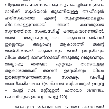
വി‍ജ്ഞാനം കരസ്ഥമാക്കുകയും ചെയ്തിരുന്ന ഇമാം
മാലിക്ക്, സുഫ്’യാന്‍ തുടങ്ങിയുള്ള അഹ്’ലുല്‍
ഹദീസുകാരായ എന്റെ സു‍ഹൃത്തുക്കളെല്ലാം
നിലകൊള്ളുന്നതായി ഞാന്‍ കണ്ടതുമായ
സുന്നത്തിനെ സംബന്ധിച്ച് പറയുകയാണെങ്കില്‍,
അത് അല്ലാഹുവല്ലാതെ ആരാധനക്ക൪ഹന്‍
ഇല്ലെന്നും അല്ലാഹു ആകാശത്ത് തന്റെ
അ൪ശിന്‍മേല്‍ ആണെന്നും താന്‍ ഉദ്ദേശിക്കും
വിധം തന്റെ ദാസന്‍മാരോട് അടുത്തു വരുമെന്നും,
അല്ലാഹു തആലാ ഏറ്റവും താഴെയുള്ള
ആകാശത്തേക്ക് അവന്‍ ഉദ്ദേശിക്കും വിധം
ഇറങ്ങുന്നവനാണെന്നും സാക്ഷ്യം വഹിച്ച്
അംഗീകരിക്കലാണ്.(ഇഥ്ബാത് സ്വിഫാതുല്‍ ഉലുവ്വ്
– പേജ് :124, മജ്മൂഉല്‍ ഫതാവാ :4/181,183,
ദഹബിയുടെ ഉലുവ്വ് – പേജ് :120)
ശാഫിഈ മദ്ഹബിലെ പ്രഗത്ഭ പണ്ഡിതൻ