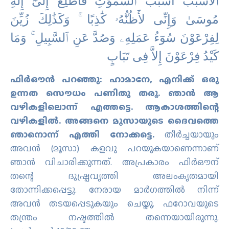
ٱﻷَْﺳْﺒَٰﺐَ ﺃَﺳْﺒَٰﺐَ ٱﻟﺴَّﻤَٰﻮَٰﺕِ ﻓَﺄَﻃَّﻠِﻊَ ﺇِﻟَﻰٰٓ ﺇِﻟَٰﻪِ
ﻣُﻮﺳَﻰٰ ﻭَﺇِﻧِّﻰ ﻷََﻇُﻨُّﻪُۥ ﻛَٰﺬِﺑًﺎ ۚ ﻭَﻛَﺬَٰﻟِﻚَ ﺯُﻳِّﻦَ
ﻟِﻔِﺮْﻋَﻮْﻥَ ﺳُﻮٓءُ ﻋَﻤَﻠِﻪِۦ ﻭَﺻُﺪَّ ﻋَﻦِ ٱﻟﺴَّﺒِﻴﻞِ ۚ ﻭَﻣَﺎ
ﻛَﻴْﺪُ ﻓِﺮْﻋَﻮْﻥَ ﺇِﻻَّ ﻓِﻰ ﺗَﺒَﺎﺏٍ
ഫിര്‍ഔന്‍ പറഞ്ഞു: ഹാമാനേ, എനിക്ക് ഒരു
ഉന്നത സൌധം പണിതു തരൂ. ഞാന്‍ ആ
വഴികളിലൊന്ന് എത്തട്ടെ. ആകാശത്തിന്റെ
വഴികളില്‍. അങ്ങനെ മൂസായുടെ ദൈവത്തെ
ഞാനൊന്ന് എത്തി നോക്കട്ടെ.
തീര്‍ച്ചയായും
അവന്‍ (മൂസാ) കളവു പറയുകയാണെന്നാണ്
ഞാന്‍ വിചാരിക്കുന്നത്‌. അപ്രകാരം ഫിര്‍ഔന്
തന്റെ ദുഷ്പ്രവൃത്തി അലംകൃതമായി
തോന്നിക്കപ്പെട്ടു. നേരായ മാര്‍ഗത്തില്‍ നിന്ന്
അവന്‍ തടയപ്പെടുകയും ചെയ്തു. ഫറോവയുടെ
തന്ത്രം നഷ്ടത്തില്‍ തന്നെയായിരുന്നു.