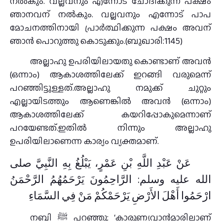
നല്‍കും. വല്ലവനും എന്നോട് ചോദിക്കുന്ന പക്ഷം
ഞാനവന് നല്‍കും. വല്ലവനും എന്നോട് പാപ
മോചനത്തിനായി പ്രാര്‍ത്ഥിക്കുന്ന പക്ഷം അവന്
ഞാന്‍ പൊറുത്തു കൊടുക്കും.(ബുഖാരി:1145)
അല്ലാഹു ഉപരിയിലായതു കൊണ്ടാണ് അവന്‍
(ഒന്നാം) ആകാശത്തിലേക്ക് ഇറങ്ങി വരുമെന്ന്
പറഞ്ഞിട്ടുള്ളത്.അല്ലാഹു നമുക്ക് ചുറ്റും
എല്ലായിടത്തും ആണെങ്കില്‍ അവന്‍ (ഒന്നാം)
ആകാശത്തിലേക്ക് കയറിപ്പോകുമെന്നാണ്
പറയേണ്ടത്.ഇതില്‍ നിന്നും അല്ലാഹു
ഉപരിയിലാണെന്ന കാര്യം വ്യക്തമാണ്.
عَنْ عَبْدِ اللَّهِ بْنِ عَمْرٍ، يَبْلُغُ بِهِ النَّبِيَّ صلى
الله عليه وسلم: الرَّاحِمُونَ يَرْحَمُهُمُ الرَّحْمَنُ
ارْحَمُوا أَهْلَ الأَرْضِ يَرْحَمْكُمْ مَنْ فِي السَّمَاءِ
നബി ﷺ പറഞ്ഞു: ‘കാരുണ്യവാന്‍മാരിലാണ്