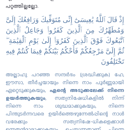
പറ്റത്തില്ലല്ലോ.
ﺇِﺫْ ﻗَﺎﻝَ ٱﻟﻠَّﻪُ ﻳَٰﻌِﻴﺴَﻰٰٓ ﺇِﻧِّﻰ ﻣُﺘَﻮَﻓِّﻴﻚَ ﻭَﺭَاﻓِﻌُﻚَ ﺇِﻟَﻰَّ
ﻭَﻣُﻄَﻬِّﺮُﻙَ ﻣِﻦَ ٱﻟَّﺬِﻳﻦَ ﻛَﻔَﺮُﻭا۟ ﻭَﺟَﺎﻋِﻞُ ٱﻟَّﺬِﻳﻦَ
ٱﺗَّﺒَﻌُﻮﻙَ ﻓَﻮْﻕَ ٱﻟَّﺬِﻳﻦَ ﻛَﻔَﺮُﻭٓا۟ ﺇِﻟَﻰٰ ﻳَﻮْﻡِ ٱﻟْﻘِﻴَٰﻤَﺔِ ۖ
ﺛُﻢَّ ﺇِﻟَﻰَّ ﻣَﺮْﺟِﻌُﻜُﻢْ ﻓَﺄَﺣْﻜُﻢُ ﺑَﻴْﻨَﻜُﻢْ ﻓِﻴﻤَﺎ ﻛُﻨﺘُﻢْ ﻓِﻴﻪِ
ﺗَﺨْﺘَﻠِﻔُﻮﻥَ
അല്ലാഹു പറഞ്ഞ സന്ദര്‍ഭം (ശ്രദ്ധിക്കുക) ഹേ,
ഈസാ, തീര്‍ച്ചയായും നിന്നെ നാം പൂര്‍ണ്ണമായി
ഏറ്റെടുക്കുകയും,
എന്റെ അടുക്കലേക്ക് നിന്നെ
ഉയര്‍ത്തുകയും
, സത്യനിഷേധികളില്‍ നിന്ന്
നിന്നെ നാം ശുദ്ധമാക്കുകയും, നിന്നെ
പിന്തുടര്‍ന്നവരെ ഉയിര്‍ത്തെഴുന്നേല്‍പ്പിന്റെ നാള്‍
വരേക്കും സത്യനിഷേ-ധികളെക്കാള്‍
ഉന്നതന്‍മാരാക്കുകയും ചെയ്യുന്നതാണ്‌. പിന്നെ