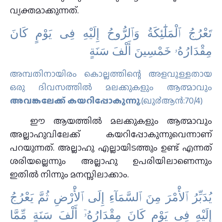
വ്യക്തമാക്കുന്നത്.
ﺗَﻌْﺮُﺝُ ٱﻟْﻤَﻠَٰٓﺌِﻜَﺔُ ﻭَٱﻟﺮُّﻭﺡُ ﺇِﻟَﻴْﻪِ ﻓِﻰ ﻳَﻮْﻡٍ ﻛَﺎﻥَ
ﻣِﻘْﺪَاﺭُﻩُۥ ﺧَﻤْﺴِﻴﻦَ ﺃَﻟْﻒَ ﺳَﻨَﺔٍ
അമ്പതിനായിരം കൊല്ലത്തിന്റെ അളവുള്ളതായ
ഒരു ദിവസത്തില്‍ മലക്കുകളും ആത്മാവും
അവങ്കലേക്ക് കയറിപ്പോകുന്നു
.(ഖു൪ആന്‍:70/4)
ഈ ആയത്തില്‍ മലക്കുകളും ആത്മാവും
അല്ലാഹുവിലേക്ക് കയറിപ്പോകുന്നുവെന്നാണ്
പറയുന്നത്. അല്ലാഹു എല്ലായിടത്തും ഉണ്ട് എന്നത്
ശരിയല്ലെന്നും അല്ലാഹു ഉപരിയിലാണെന്നും
ഇതില്‍ നിന്നും മനസ്സിലാക്കാം.
ﻳُﺪَﺑِّﺮُ ٱﻷَْﻣْﺮَ ﻣِﻦَ ٱﻟﺴَّﻤَﺎٓءِ ﺇِﻟَﻰ ٱﻷَْﺭْﺽِ ﺛُﻢَّ ﻳَﻌْﺮُﺝُ
ﺇِﻟَﻴْﻪِ ﻓِﻰ ﻳَﻮْﻡٍ ﻛَﺎﻥَ ﻣِﻘْﺪَاﺭُﻩُۥٓ ﺃَﻟْﻒَ ﺳَﻨَﺔٍ ﻣِّﻤَّﺎ