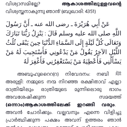
വിശ്വാസമില്ലേ?
ആകാശത്തിലുള്ളവന്റെ
വിശ്വസ്തനാകുന്നു ഞാൻ’ (ബുഖാരി: 4351)
عَنْ أَبِي هُرَيْرَةَ ـ رضى الله عنه ـ أَنَّ رَسُولَ
اللَّهِ صلى الله عليه وسلم قَالَ :‏ يَنْزِلُ رَبُّنَا تَبَارَكَ
وَتَعَالَى كُلَّ لَيْلَةٍ إِلَى السَّمَاءِ الدُّنْيَا حِينَ يَبْقَى ثُلُثُ
اللَّيْلِ الآخِرُ يَقُولُ مَنْ يَدْعُونِي فَأَسْتَجِيبَ لَهُ مَنْ
يَسْأَلُنِي فَأُعْطِيَهُ مَنْ يَسْتَغْفِرُنِي فَأَغْفِرَ لَهُ
അബൂഹുറൈറ(റ) നിവേദനം: നബി ﷺ
അരുളി: നമ്മുടെ നന്മ നിറഞ്ഞ രക്ഷിതാവ് എല്ലാ
രാത്രിയിലും രാത്രിയുടെ മൂന്നിലൊരു ഭാഗം
അവശേഷിക്കുന്ന സമയത്ത്
(ഒന്നാം)ആകാശത്തിലേക്ക് ഇറങ്ങി വരും
.
അവന്‍ ചോദിക്കും. വല്ലവനും എന്നെ വിളിച്ചു
പ്രാര്‍ത്ഥിക്കുന്ന പക്ഷം അവന് ഉത്തരം ഞാന്‍