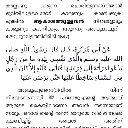
അല്ലാഹു കരുണ ചൊരിയുന്നത്.നിങ്ങള്‍
ഭൂമിയിലുള്ളവരോട് കാരുണ്യം കാണിക്കുക.
എങ്കില്‍
ആകാശത്തുള്ളവന്‍
നിങ്ങളോടും
കാരുണ്യം കാണിക്കും’. (സുനനു അബൂദാവൂദ് :
4290, ജാമിഉത്തി൪മിദി: 1847)
عَنْ أَبِي هُرَيْرَةَ، قَالَ قَالَ رَسُولُ اللَّهِ صلى
الله عليه وسلم:وَالَّذِي نَفْسِي بِيَدِهِ مَا مِنْ رَجُلٍ
يَدْعُو امْرَأَتَهُ إِلَى فِرَاشِهَا فَتَأْبَى عَلَيْهِ إِلاَّ كَانَ الَّذِي
فِي السَّمَاءِ سَاخِطًا عَلَيْهَا حَتَّى يَرْضَى عَنْهَا
അബൂഹുറൈറ(റ)വിൽ നിന്ന്
നിവേദനം.നബി ﷺ പറഞ്ഞു:എന്റെ ആത്മാവ്
ആരുടെ കൈയ്യിലാണോ അവന്‍ തന്നെയാണ്
സത്യം, ഒരാള്‍ തന്റെ തന്റെ ഭാര്യയെ വിരിപ്പിലേക്ക്
ക്ഷണിച്ചിട്ട് അവള്‍ അതിന്