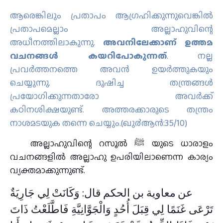
ആരെങ്കിലും പ്രതാപം ആഗ്രഹിക്കുന്നുവെങ്കില്‍
പ്രതാപമെല്ലാം അല്ലാഹുവിന്റെ
അധീനത്തിലാകുന്നു.
അവനിലേക്കാണ് ഉത്തമ
വചനങ്ങള്‍ കയറിപോകുന്നത്
‌. നല്ല
പ്രവര്‍ത്തനത്തെ അവന്‍ ഉയര്‍ത്തുകയും
ചെയ്യുന്നു. ദുഷിച്ച തന്ത്രങ്ങള്‍
പ്രയോഗിക്കുന്നതാരോ അവര്‍ക്ക്
കഠിനശിക്ഷയുണ്ട്‌. അത്തരക്കാരുടെ തന്ത്രം
നാശമടയുക തന്നെ ചെയ്യും.(ഖു൪ആന്‍:35/10)
അല്ലാഹുവിന്റെ റസൂല്‍ ﷺ യുടെ ധാരാളം
വചനങ്ങളില്‍ അല്ലാഹു ഉപരിയിലാണെന്ന കാര്യം
വ്യക്തമാക്കുന്നുണ്ട്.
عن معاوية بن الحكم قال: وَكَانَتْ لِي جَارِيَةٌ
تَرْعَى غَنَمًا لِي قِبَلَ أُحُدٍ وَالْجَوَّانِيَّةِ فَاطَّلَعْتُ ذَاتَ