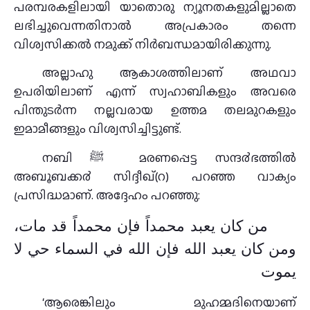
പരമ്പരകളിലായി യാതൊരു ന്യൂനതകളുമില്ലാതെ
ലഭിച്ചുവെന്നതിനാൽ അപ്രകാരം തന്നെ
വിശ്വസിക്കൽ നമുക്ക്‌ നിർബന്ധമായിരിക്കുന്നു.
അല്ലാഹു ആകാശത്തിലാണ് അഥവാ
ഉപരിയിലാണ് എന്ന് സ്വഹാബികളും അവരെ
പിന്തുടർന്ന നല്ലവരായ ഉത്തമ തലമുറകളും
ഇമാമീങ്ങളും വിശ്വസിച്ചിട്ടുണ്ട്.
നബി ﷺ മരണപ്പെട്ട സന്ദ൪ഭത്തില്‍
അബൂബക്ക൪ സിദ്ദീഖ്(റ) പറഞ്ഞ വാക്യം
പ്രസിദ്ധമാണ്. അദ്ദേഹം പറഞ്ഞു:
من كان يعبد محمداً فإن محمداً قد مات،
ومن كان يعبد الله فإن الله في السماء حي لا
يموت
‘ആരെങ്കിലും മുഹമ്മദിനെയാണ്