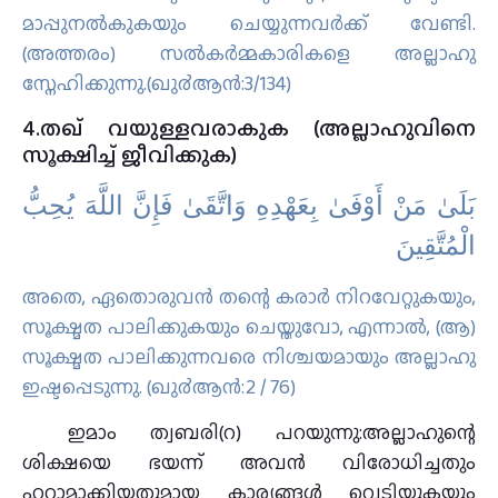
മാപ്പുനല്‍കുകയും ചെയ്യുന്നവര്‍ക്ക് വേണ്ടി.
(അത്തരം) സല്‍കര്‍മ്മകാരികളെ അല്ലാഹു
സ്നേഹിക്കുന്നു.(ഖു൪ആന്‍:3/134)
4.തഖ് വയുള്ളവരാകുക (അല്ലാഹുവിനെ
സൂക്ഷിച്ച് ജീവിക്കുക)
بَلَىٰ مَنْ أَوْفَىٰ بِعَهْدِهِ وَاتَّقَىٰ فَإِنَّ اللَّهَ يُحِبُّ
الْمُتَّقِينَ
അതെ, ഏതൊരുവന്‍ തന്റെ കരാര്‍ നിറവേറ്റുകയും,
സൂക്ഷ്മത പാലിക്കുകയും ചെയ്തുവോ, എന്നാല്‍, (ആ)
സൂക്ഷ്മത പാലിക്കുന്നവരെ നിശ്ചയമായും അല്ലാഹു
ഇഷ്ടപ്പെടുന്നു. (ഖു൪ആന്‍:2 / 76)
ഇമാം ത്വബരി(റ) പറയുന്നു:അല്ലാഹുന്റെ
ശിക്ഷയെ ഭയന്ന് അവന്‍ വിരോധിച്ചതും
ഹറാമാക്കിയതുമായ കാര്യങ്ങള്‍ വെടിയുകയും