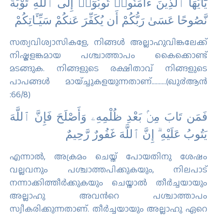
ﻳَٰٓﺄَﻳُّﻬَﺎ ٱﻟَّﺬِﻳﻦَ ءَاﻣَﻨُﻮا۟ ﺗُﻮﺑُﻮٓا۟ ﺇِﻟَﻰ ٱﻟﻠَّﻪِ ﺗَﻮْﺑَﺔً
ﻧَّﺼُﻮﺣًﺎ ﻋَﺴَﻰٰ ﺭَﺑُّﻜُﻢْ ﺃَﻥ ﻳُﻜَﻔِّﺮَ ﻋَﻨﻜُﻢْ ﺳَﻴِّـَٔﺎﺗِﻜُﻢْ
സത്യവിശ്വാസികളേ, നിങ്ങള്‍ അല്ലാഹുവിങ്കലേക്ക്
നിഷ്കളങ്കമായ പശ്ചാത്താപം കൈക്കൊണ്ട്
മടങ്ങുക. നിങ്ങളുടെ രക്ഷിതാവ് നിങ്ങളുടെ
പാപങ്ങള്‍ മായ്ച്ചുകളയുന്നതാണ്……….(ഖു൪ആന്‍
:66/8)
ﻓَﻤَﻦ ﺗَﺎﺏَ ﻣِﻦۢ ﺑَﻌْﺪِ ﻇُﻠْﻤِﻪِۦ ﻭَﺃَﺻْﻠَﺢَ ﻓَﺈِﻥَّ ٱﻟﻠَّﻪَ
ﻳَﺘُﻮﺏُ ﻋَﻠَﻴْﻪِ ۗ ﺇِﻥَّ ٱﻟﻠَّﻪَ ﻏَﻔُﻮﺭٌ ﺭَّﺣِﻴﻢٌ
എന്നാല്‍, അക്രമം ചെയ്ത് പോയതിനു ശേഷം
വല്ലവനും പശ്ചാത്തപിക്കുകയും, നിലപാട്
നന്നാക്കിത്തീര്‍ക്കുകയും ചെയ്താല്‍ തീര്‍ച്ചയായും
അല്ലാഹു അവന്‍റെ പശ്ചാത്താപം
സ്വീകരിക്കുന്നതാണ്‌. തീര്‍ച്ചയായും അല്ലാഹു ഏറെ