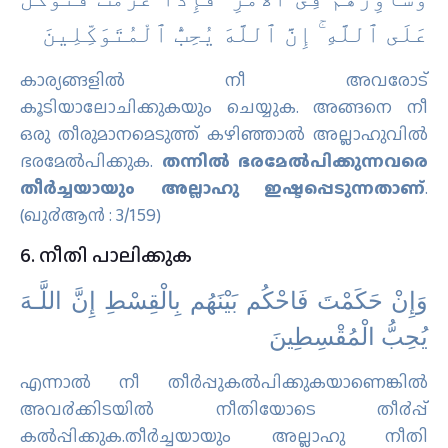
ﻋَﻠَﻰ ٱﻟﻠَّﻪِ ۚ ﺇِﻥَّ ٱﻟﻠَّﻪَ ﻳُﺤِﺐُّ ٱﻟْﻤُﺘَﻮَﻛِّﻠِﻴﻦَ
കാര്യങ്ങളില്‍ നീ അവരോട്
കൂടിയാലോചിക്കുകയും ചെയ്യുക. അങ്ങനെ നീ
ഒരു തീരുമാനമെടുത്ത് കഴിഞ്ഞാല്‍ അല്ലാഹുവില്‍
ഭരമേല്‍പിക്കുക.
തന്നില്‍ ഭരമേല്‍പിക്കുന്നവരെ
തീര്‍ച്ചയായും അല്ലാഹു ഇഷ്ടപ്പെടുന്നതാണ്
‌.
(ഖു൪ആന്‍ : 3/159)
6. നീതി പാലിക്കുക
وَإِنْ حَكَمْتَ فَاحْكُم بَيْنَهُم بِالْقِسْطِ إِنَّ اللَّـهَ
يُحِبُّ الْمُقْسِطِينَ
എന്നാല്‍ നീ തീര്‍പ്പുകല്‍പിക്കുകയാണെങ്കില്‍
അവ൪ക്കിടയില്‍ നീതിയോടെ തീ൪പ്പ്
കല്‍പ്പിക്കുക.തീര്‍ച്ചയായും അല്ലാഹു നീതി