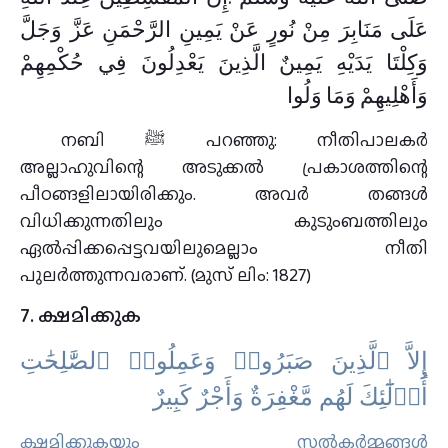
عَلَى مَنَابِرَ مِنْ نُورٍ عَنْ يَمِينِ الرَّحْمَنِ عَزَّ وَجَلَّ
وَكِلْتَا يَدَيْهِ يَمِينٌ الَّذِينَ يَعْدِلُونَ فِي حُكْمِهِمْ
وَأَهْلِيهِمْ وَمَا وَلُوا
നബി ﷺ പറഞ്ഞു: നീതിപാലകർ
അല്ലാഹുവിന്റെ അടുക്കൽ പ്രകാശത്തിന്റെ
പീഠങ്ങളിലായിരിക്കും. അവർ തങ്ങൾ
വിധിക്കുന്നതിലും കുടുംബത്തിലും
ഏൽപ്പിക്കപ്പെട്ടവയിലുമെല്ലാം നീതി
പുലർത്തുന്നവരാണ്. (മുസ് ലിം: 1827)
7. ക്ഷമിക്കുക
ﺇِﻻَّ ٱﻟَّﺬِﻳﻦَ ﺻَﺒَﺮُﻭا۟ ﻭَﻋَﻤِﻠُﻮا۟ ٱﻟﺼَّٰﻠِﺤَٰﺖِ
ﺃُﻭ۟ﻟَٰٓﺌِﻚَ ﻟَﻬُﻢ ﻣَّﻐْﻔِﺮَﺓٌ ﻭَﺃَﺟْﺮٌ ﻛَﺒِﻴﺮٌ
ക്ഷമിക്കുകയും സല്‍കര്‍മ്മങ്ങള്‍