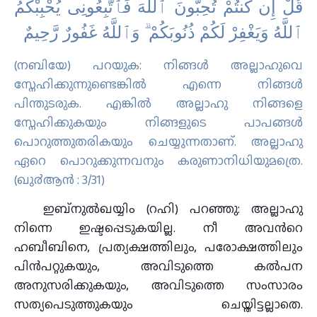
ﻗُﻞْ ﺇِﻥ ﻛُﻨﺘُﻢْ ﺗُﺤِﺒُّﻮﻥَ ٱﻟﻠَّﻪَ ﻓَﭑﺗَّﺒِﻌُﻮﻧِﻰ ﻳُﺤْﺒِﺒْﻜُﻢُ
ٱﻟﻠَّﻪُ ﻭَﻳَﻐْﻔِﺮْ ﻟَﻜُﻢْ ﺫُﻧُﻮﺑَﻜُﻢْ ۗ ﻭَٱﻟﻠَّﻪُ ﻏَﻔُﻮﺭٌ ﺭَّﺣِﻴﻢٌ
(നബിയേ) പറയുക: നിങ്ങള്‍ അല്ലാഹുവെ
സ്നേഹിക്കുന്നുണ്ടെങ്കില്‍ എന്നെ നിങ്ങള്‍
പിന്തുടരുക. എങ്കില്‍ അല്ലാഹു നിങ്ങളെ
സ്നേഹിക്കുകയും നിങ്ങളുടെ പാപങ്ങള്‍
പൊറുത്തുതരികയും ചെയ്യുന്നതാണ്‌. അല്ലാഹു
ഏറെ പൊറുക്കുന്നവനും കരുണാനിധിയുമത്രെ.
(ഖു൪ആന്‍ : 3/31)
ഇബ്നുല്‍ഖയ്യിം (റഹി) പറഞ്ഞു: അല്ലാഹു
നിന്നെ ഇഷ്ടപ്പെടുകയില്ല. നീ അവന്‍റെ
ഹബീബിനെ, പ്രത്യക്ഷത്തിലും, പരോക്ഷത്തിലും
പിന്‍പറ്റുകയും, അവിടുത്തെ കല്‍പന
അനുസരിക്കുകയും, അവിടുത്തെ സംസാരം
സത്യപെടുത്തുകയും ചെയ്തിട്ടല്ലാതെ.