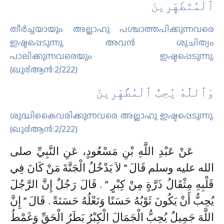
ٱﻟْﻤُﺘَﻄَﻬِّﺮِﻳﻦَ
തീര്‍ച്ചയായും അല്ലാഹു പശ്ചാത്തപിക്കുന്നവരെ
ഇഷ്ടപ്പെടുന്നു. അവന്‍ ശുചിത്വം
പാലിക്കുന്നവരെയും ഇഷ്ടപ്പെടുന്നു.
(ഖു൪ആന്‍:2/222)
ﻭَٱﻟﻠَّﻪُ ﻳُﺤِﺐُّ ٱﻟْﻤُﻄَّﻬِّﺮِﻳﻦَ
ശുദ്ധികൈവരിക്കുന്നവരെ അല്ലാഹു ഇഷ്ടപ്പെടുന്നു.
(ഖു൪ആന്‍:2/222)
عَنْ عَبْدِ اللَّهِ بْنِ مَسْعُودٍ، عَنِ النَّبِيِّ صلى
الله عليه وسلم قَالَ ‏”‏ لاَ يَدْخُلُ الْجَنَّةَ مَنْ كَانَ فِي
قَلْبِهِ مِثْقَالُ ذَرَّةٍ مِنْ كِبْرٍ ‏”‏ ‏.‏ قَالَ رَجُلٌ إِنَّ الرَّجُلَ
يُحِبُّ أَنْ يَكُونَ ثَوْبُهُ حَسَنًا وَنَعْلُهُ حَسَنَةً ‏.‏ قَالَ ‏”‏ إِنَّ
اللَّهَ جَمِيلٌ يُحِبُّ الْجَمَالَ الْكِبْرُ بَطَرُ الْحَقِّ وَغَمْطُ