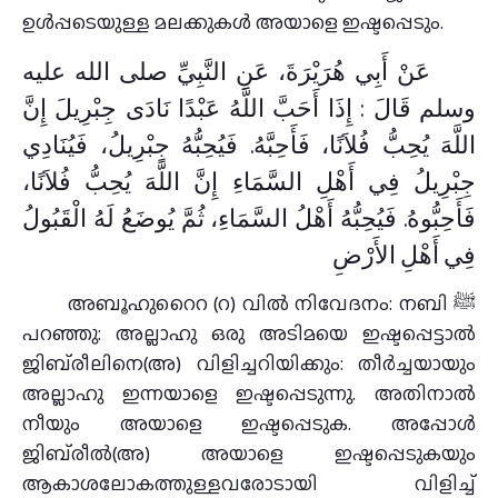
ഉള്‍പ്പടെയുള്ള മലക്കുകള്‍ അയാളെ ഇഷ്ടപ്പെടും.
عَنْ أَبِي هُرَيْرَةَ، عَنِ النَّبِيِّ صلى الله عليه
وسلم قَالَ ‏: إِذَا أَحَبَّ اللَّهُ عَبْدًا نَادَى جِبْرِيلَ إِنَّ
اللَّهَ يُحِبُّ فُلاَنًا، فَأَحِبَّهُ‏.‏ فَيُحِبُّهُ جِبْرِيلُ، فَيُنَادِي
جِبْرِيلُ فِي أَهْلِ السَّمَاءِ إِنَّ اللَّهَ يُحِبُّ فُلاَنًا،
فَأَحِبُّوهُ‏.‏ فَيُحِبُّهُ أَهْلُ السَّمَاءِ، ثُمَّ يُوضَعُ لَهُ الْقَبُولُ
فِي أَهْلِ الأَرْضِ
അബൂഹുറൈറ (റ) വില്‍ നിവേദനം: നബി ﷺ
പറഞ്ഞു: അല്ലാഹു ഒരു അടിമയെ ഇഷ്ടപ്പെട്ടാൽ
ജിബ്‌രീലിനെ(അ) വിളിച്ചറിയിക്കും: തീർച്ചയായും
അല്ലാഹു ഇന്നയാളെ ഇഷ്ടപ്പെടുന്നു. അതിനാൽ
നീയും അയാളെ ഇഷ്ടപ്പെടുക. അപ്പോൾ
ജിബ്‌രീൽ(അ) അയാളെ ഇഷ്ടപ്പെടുകയും
ആകാശലോകത്തുള്ളവരോടായി വിളിച്ച്