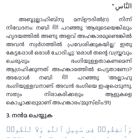
النَّاسِ ‏”‏
അബ്ദുല്ലാഹിബ്നു മസ്ഊദില്‍(റ) നിന്ന്
നിവേദനം: നബി ﷺ പറഞ്ഞു: ‘ആരുടെയെങ്കിലും
ഹൃദയത്തില്‍ അണു അളവ് അഹങ്കാരമുണ്ടെങ്കില്‍
അവന്‍ സ്വര്‍ഗത്തില്‍ പ്രവേശിക്കുകയില്ല.’ ഇതു
കേട്ടപ്പോള്‍ ഒരാള്‍ ചോദിച്ചു: ‘ഒരാള്‍ തന്റെ വസ്ത്രവും
ചെരുപ്പും ഭംഗിയുള്ളതാകണമെന്ന്
ആഗ്രഹിക്കുന്നത് അഹങ്കാരത്തില്‍ പെട്ടതാണോ?
അപ്പോള്‍ നബി ﷺ പറഞ്ഞു: ‘അല്ലാഹു
ഭംഗിയുള്ളവനാണ്. അവന്‍ ഭംഗിയെ ഇഷ്ടപ്പെടുന്നു.
സത്യം നിരാകരിക്കലും ആളുകളെ
കൊച്ചാക്കലുമാണ് അഹങ്കാരം’.(മുസ്‌ലിം:91)
3. നന്‍മ ചെയ്യുക
ﻭَﺃَﻧﻔِﻘُﻮا۟ ﻓِﻰ ﺳَﺒِﻴﻞِ ٱﻟﻠَّﻪِ ﻭَﻻَ ﺗُﻠْﻘُﻮا۟