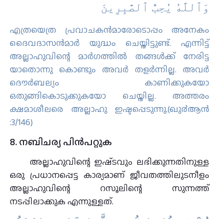
ﻭَٱﻟﻠَّﻪُ ﻳُﺤِﺐُّ ٱﻟﺼَّٰﺒِﺮِﻳﻦَ
എത്രയെത്ര പ്രവാചകന്‍മാരോടൊപ്പം അനേകം
ദൈവദാസന്‍മാര്‍ യുദ്ധം ചെയ്തിട്ടുണ്ട്‌. എന്നിട്ട്
അല്ലാഹുവിന്റെ മാര്‍ഗത്തില്‍ തങ്ങള്‍ക്ക് നേരിട്ട
യാതൊന്നു കൊണ്ടും അവര്‍ തളര്‍ന്നില്ല. അവര്‍
ദൌര്‍ബല്യം കാണിക്കുകയോ
ഒതുങ്ങികൊടുക്കുകയോ ചെയ്തില്ല. അത്തരം
ക്ഷമാശീലരെ അല്ലാഹു ഇഷ്ടപ്പെടുന്നു.(ഖു൪ആന്‍
:3/146)
8. നബിചര്യ പിന്‍പറ്റുക
അല്ലാഹുവിന്റെ ഇഷ്‌ടവും ലഭിക്കുന്നതിനുള്ള
ഒരു പ്രധാനപ്പെട്ട കാര്യമാണ് ജീവതത്തിലുടനീളം
അല്ലാഹുവിന്റെ റസൂലിന്റെ സുന്നത്ത്
നടപ്പിലാക്കുക എന്നുള്ളത്.