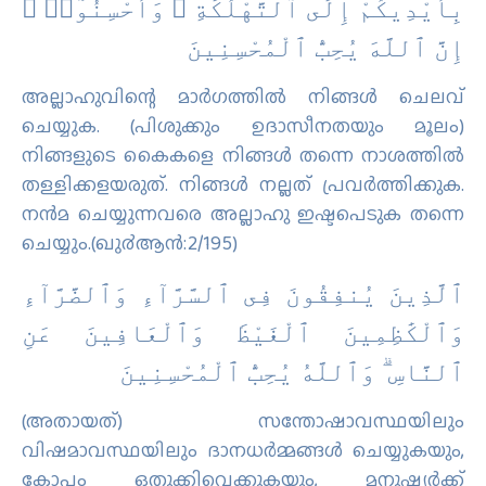
ﺑِﺄَﻳْﺪِﻳﻜُﻢْ ﺇِﻟَﻰ ٱﻟﺘَّﻬْﻠُﻜَﺔِ ۛ ﻭَﺃَﺣْﺴِﻨُﻮٓا۟ ۛ
ﺇِﻥَّ ٱﻟﻠَّﻪَ ﻳُﺤِﺐُّ ٱﻟْﻤُﺤْﺴِﻨِﻴﻦَ
അല്ലാഹുവിന്റെ മാര്‍ഗത്തില്‍ നിങ്ങള്‍ ചെലവ്
ചെയ്യുക. (പിശുക്കും ഉദാസീനതയും മൂലം)
നിങ്ങളുടെ കൈകളെ നിങ്ങള്‍ തന്നെ നാശത്തില്‍
തള്ളിക്കളയരുത്‌. നിങ്ങള്‍ നല്ലത് പ്രവര്‍ത്തിക്കുക.
നന്‍മ ചെയ്യുന്നവരെ അല്ലാഹു ഇഷ്ടപെടുക തന്നെ
ചെയ്യും.(ഖു൪ആന്‍:2/195)
ٱﻟَّﺬِﻳﻦَ ﻳُﻨﻔِﻘُﻮﻥَ ﻓِﻰ ٱﻟﺴَّﺮَّآءِ ﻭَٱﻟﻀَّﺮَّآءِ
ﻭَٱﻟْﻜَٰﻈِﻤِﻴﻦَ ٱﻟْﻐَﻴْﻆَ ﻭَٱﻟْﻌَﺎﻓِﻴﻦَ ﻋَﻦِ
ٱﻟﻨَّﺎﺱِ ۗ ﻭَٱﻟﻠَّﻪُ ﻳُﺤِﺐُّ ٱﻟْﻤُﺤْﺴِﻨِﻴﻦَ
(അതായത്‌) സന്തോഷാവസ്ഥയിലും
വിഷമാവസ്ഥയിലും ദാനധര്‍മ്മങ്ങള്‍ ചെയ്യുകയും,
കോപം ഒതുക്കിവെക്കുകയും, മനുഷ്യര്‍ക്ക്