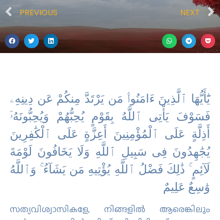
PREVIOUS
NEXT
يَٰٓأَيُّهَا ٱلَّذِينَ ءَامَنُوا۟ مَن يَرْتَدَّ مِنكُمْ عَن دِينِهِۦ
فَسَوْفَ يَأْتِى ٱللَّهُ بِقَوْمٍ يُحِبُّهُمْ وَيُحِبُّونَهُۥٓ
أَذِلَّةٍ عَلَى ٱلْمُؤْمِنِينَ أَعِزَّةٍ عَلَى ٱلْكَٰفِرِينَ
يُجَٰهِدُونَ فِى سَبِيلِ ٱللَّهِ وَلَا يَخَافُونَ لَوْمَةَ
لَآئِمٍ ۚ ذَٰلِكَ فَضْلُ ٱللَّهِ يُؤْتِيهِ مَن يَشَآءُ ۚ وَٱللَّهُ
وَٰسِعٌ عَلِيمٌ
സത്യവിശ്വാസികളേ, നിങ്ങളില്‍ ആരെങ്കിലും