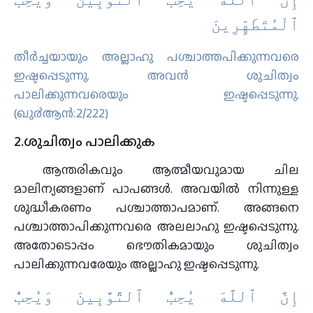
ٱﻟْﻤُﺘَﻄَﻬِّﺮِﻳﻦَ
തീര്‍ച്ചയായും അല്ലാഹു പശ്ചാത്തപിക്കുന്നവരെ
ഇഷ്ടപ്പെടുന്നു. അവന്‍ ശുചിത്വം
പാലിക്കുന്നവരെയും ഇഷ്ടപ്പെടുന്നു.
(ഖു൪ആന്‍:2/222)
2.ശുചിത്വം പാലിക്കുക
ആന്തരികവും ആത്മീയവുമായ ചില
മാലിന്യങ്ങളാണ് പാപങ്ങള്‍. അവയില്‍ നിന്നുള്ള
ശുദ്ധീകരണം പശ്ചാത്താപമാണ്. അങ്ങനെ
പശ്ചാത്താപിക്കുന്നവരെ അലലാഹു ഇഷ്ടപ്പെടുന്നു.
അതോടൊപ്പം ഭൌതികമായും ശുചിത്വം
പാലിക്കുന്നവരേയും അല്ലാഹു ഇഷ്ടപ്പെടുന്നു.
ﺇِﻥَّ ٱﻟﻠَّﻪَ ﻳُﺤِﺐُّ ٱﻟﺘَّﻮَّٰﺑِﻴﻦَ ﻭَﻳُﺤِﺐُّ