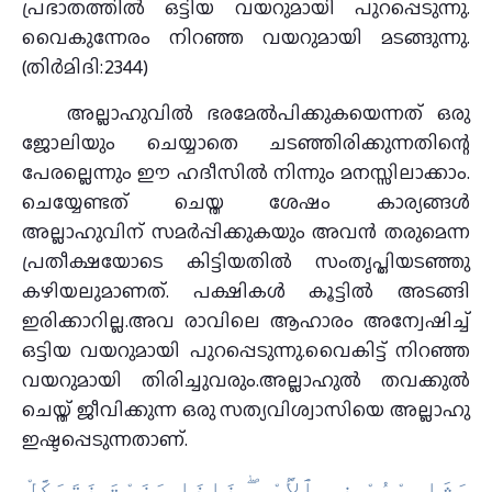
പ്രഭാതത്തില്‍ ഒട്ടിയ വയറുമായി പുറപ്പെടുന്നു.
വൈകുന്നേരം നിറഞ്ഞ വയറുമായി മടങ്ങുന്നു.
(തിര്‍മിദി:2344)
അല്ലാഹുവില്‍ ഭരമേല്‍പിക്കുകയെന്നത് ഒരു
ജോലിയും ചെയ്യാതെ ചടഞ്ഞിരിക്കുന്നതിന്റെ
പേരല്ലെന്നും ഈ ഹദീസില്‍ നിന്നും മനസ്സിലാക്കാം.
ചെയ്യേണ്ടത് ചെയ്ത ശേഷം കാര്യങ്ങള്‍
അല്ലാഹുവിന് സമര്‍പ്പിക്കുകയും അവന്‍ തരുമെന്ന
പ്രതീക്ഷയോടെ കിട്ടിയതില്‍ സംതൃപ്തിയടഞ്ഞു
കഴിയലുമാണത്. പക്ഷികള്‍ കൂട്ടില്‍ അടങ്ങി
ഇരിക്കാറില്ല.അവ രാവിലെ ആഹാരം അന്വേഷിച്ച്
ഒട്ടിയ വയറുമായി പുറപ്പെടുന്നു.വൈകിട്ട് നിറഞ്ഞ
വയറുമായി തിരിച്ചുവരും.അല്ലാഹുല്‍ തവക്കുല്‍
ചെയ്ത് ജീവിക്കുന്ന ഒരു സത്യവിശ്വാസിയെ അല്ലാഹു
ഇഷ്ടപ്പെടുന്നതാണ്.
ﻭَﺷَﺎﻭِﺭْﻫُﻢْ ﻓِﻰ ٱﻷَْﻣْﺮِ ۖ ﻓَﺈِﺫَا ﻋَﺰَﻣْﺖَ ﻓَﺘَﻮَﻛَّﻞْ