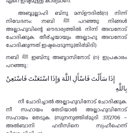
ഏറെ ഇഷ്ടമുള്ള കാര്യമാണ്.
അബ്ദുല്ലാഹി ബ്നു മസ്ഊദില്‍(റ) നിന്ന്
നിവേദനം: :നബി ﷺ പറഞ്ഞു: നിങ്ങള്‍
അല്ലാഹുവിന്റെ ഔദാര്യത്തില്‍ നിന്ന് അവനോട്
ചോദിക്കുക. തീ൪ച്ചയായും അല്ലാഹു അവനോട്
ചോദിക്കുന്നത് ഇഷ്ടപ്പെടുന്നു.(തി൪മിദി)
നബി ﷺ ഇബ്നു അബ്ബാസിനോട് (റ) ഇപ്രകാരം
പറഞ്ഞു :
إِذَا سَأَلْتَ فَاسْأَلِ اللَّهَ وَإِذَا اسْتَعَنْتَ فَاسْتَعِنْ
بِاللَّهِ
നീ ചോദിച്ചാല്‍ അല്ലാഹുവിനോട് ചോദിക്കുക.
നീ സഹായം തേടിയാല്‍ അല്ലാഹുവിനോട്
സഹായം തേടുക. (സുനനുത്തി൪മുദി :37/2706 –
അല്‍ബാനി ഹദീസിനെ സ്വഹീഹെന്ന്