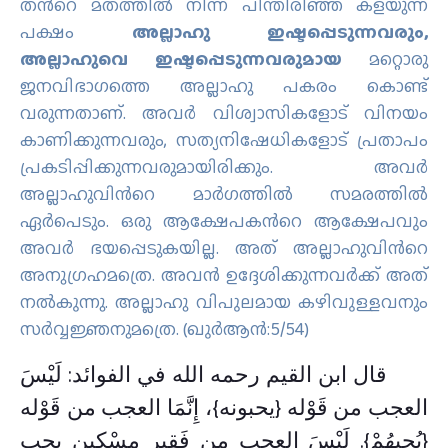
തന്‍റെ മതത്തില്‍ നിന്ന് പിന്തിരിഞ്ഞ് കളയുന്ന
പക്ഷം
അല്ലാഹു ഇഷ്ടപ്പെടുന്നവരും,
അല്ലാഹുവെ ഇഷ്ടപ്പെടുന്നവരുമായ
മറ്റൊരു
ജനവിഭാഗത്തെ അല്ലാഹു പകരം കൊണ്ട്
വരുന്നതാണ്‌. അവര്‍ വിശ്വാസികളോട് വിനയം
കാണിക്കുന്നവരും, സത്യനിഷേധികളോട് പ്രതാപം
പ്രകടിപ്പിക്കുന്നവരുമായിരിക്കും. അവര്‍
അല്ലാഹുവിന്‍റെ മാര്‍ഗത്തില്‍ സമരത്തില്‍
ഏര്‍പെടും. ഒരു ആക്ഷേപകന്‍റെ ആക്ഷേപവും
അവര്‍ ഭയപ്പെടുകയില്ല. അത് അല്ലാഹുവിന്‍റെ
അനുഗ്രഹമത്രെ. അവന്‍ ഉദ്ദേശിക്കുന്നവര്‍ക്ക് അത്
നല്‍കുന്നു. അല്ലാഹു വിപുലമായ കഴിവുള്ളവനും
സര്‍വ്വജ്ഞനുമത്രെ. (ഖുർആൻ:5/54)
قال ابن القيم رحمه الله في الفوائد: لَيْسَ
العجب من قَوْله {يحبونه}، إِنَّمَا العجب من قَوْله
{يُحِبهُمْ}. لَيْسَ العجب من فَقير مِسْكين يحب