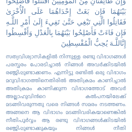
وَإِن طَائِفَتَانِ مِنَ الْمُؤْمِنِينَ اقْتَتَلُوا فَأَصْلِحُوا
بَيْنَهُمَا فَإِن بَغَتْ إِحْدَاهُمَا عَلَى الْأُخْرَ‌ىٰ
فَقَاتِلُوا الَّتِي تَبْغِي حَتَّىٰ تَفِيءَ إِلَىٰ أَمْرِ‌ اللَّـهِ
فَإِن فَاءَتْ فَأَصْلِحُوا بَيْنَهُمَا بِالْعَدْلِ وَأَقْسِطُوا
إِنَّاللَّـهَ يُحِبُّ الْمُقْسِطِينَ
സത്യവിശ്വാസികളില്‍ നിന്നുള്ള രണ്ടു വിഭാഗങ്ങള്‍
പരസ്പരം പോരടിച്ചാല്‍ നിങ്ങള്‍ അവര്‍ക്കിടയില്‍
രഞ്ജിപ്പുണ്ടാക്കണം. എന്നിട്ടു രണ്ടില്‍ ഒരു വിഭാഗം
മറുവിഭാഗത്തിനെതിരില്‍ അതിക്രമം കാണിച്ചാല്‍
അതിക്രമം കാണിക്കുന്ന വിഭാഗത്തോട് അവര്‍
അല്ലാഹുവിന്‍റെ കല്‍പനയിലേക്ക്
മടങ്ങിവരുന്നതു വരെ നിങ്ങള്‍ സമരം നടത്തണം.
അങ്ങനെ ആ വിഭാഗം മടങ്ങിവരികയാണെങ്കില്‍
നീതിപൂര്‍വ്വം ആ രണ്ടു വിഭാഗങ്ങള്‍ക്കിടയില്‍
രഞ്ജിപ്പുണ്ടാക്കുകയും നിങ്ങള്‍ നീതി