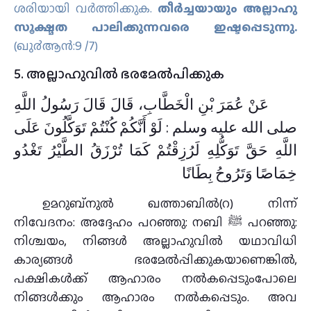
ശരിയായി വര്‍ത്തിക്കുക.
തീര്‍ച്ചയായും അല്ലാഹു
സൂക്ഷ്മത പാലിക്കുന്നവരെ ഇഷ്ടപ്പെടുന്നു.
(ഖു൪ആന്‍:9 /7)
5. അല്ലാഹുവില്‍ ഭരമേല്‍പിക്കുക
‏عَنْ عُمَرَ بْنِ الْخَطَّابِ، قَالَ قَالَ رَسُولُ اللَّهِ
صلى الله عليه وسلم ‏: لَوْ أَنَّكُمْ كُنْتُمْ تَوَكَّلُونَ عَلَى
اللَّهِ حَقَّ تَوَكُّلِهِ لَرُزِقْتُمْ كَمَا تُرْزَقُ الطَّيْرُ تَغْدُو
خِمَاصًا وَتَرُوحُ بِطَانًا
ഉമറുബ്‌നുല്‍ ഖത്താബില്‍(റ) നിന്ന്
നിവേദനം: അദ്ദേഹം പറഞ്ഞു: നബി ﷺ പറഞ്ഞു:
നിശ്ചയം, നിങ്ങള്‍ അല്ലാഹുവില്‍ യഥാവിധി
കാര്യങ്ങള്‍ ഭരമേല്‍പ്പിക്കുകയാണെങ്കില്‍,
പക്ഷികള്‍ക്ക് ആഹാരം നല്‍കപ്പെടുംപോലെ
നിങ്ങള്‍ക്കും ആഹാരം നല്‍കപ്പെടും. അവ