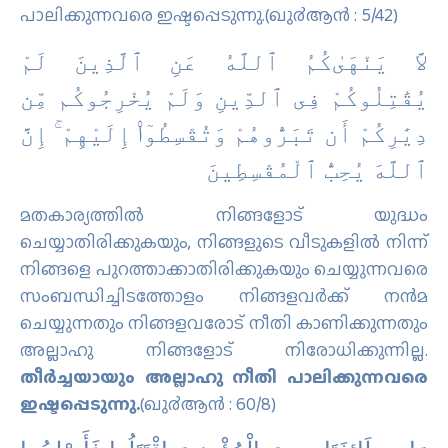
പാലിക്കുന്നവരെ ഇഷ്ടപ്പെടുന്നു.(ഖു൪ആന്‍ : 5/42)
ﻻَّ ﻳَﻨْﻬَﻰٰﻛُﻢُ ٱﻟﻠَّﻪُ ﻋَﻦِ ٱﻟَّﺬِﻳﻦَ ﻟَﻢْ
ﻳُﻘَٰﺘِﻠُﻮﻛُﻢْ ﻓِﻰ ٱﻟﺪِّﻳﻦِ ﻭَﻟَﻢْ ﻳُﺨْﺮِﺟُﻮﻛُﻢ ﻣِّﻦ
ﺩِﻳَٰﺮِﻛُﻢْ ﺃَﻥ ﺗَﺒَﺮُّﻭﻫُﻢْ ﻭَﺗُﻘْﺴِﻄُﻮٓا۟ ﺇِﻟَﻴْﻬِﻢْ ۚ ﺇِﻥَّ
ٱﻟﻠَّﻪَ ﻳُﺤِﺐُّ ٱﻟْﻤُﻘْﺴِﻄِﻴﻦَ
മതകാര്യത്തില്‍ നിങ്ങളോട് യുദ്ധം
ചെയ്യാതിരിക്കുകയും, നിങ്ങളുടെ വീടുകളില്‍ നിന്ന്
നിങ്ങളെ പുറത്താക്കാതിരിക്കുകയും ചെയ്യുന്നവരെ
സംബന്ധിച്ചിടത്തോളം നിങ്ങളവര്‍ക്ക് നന്‍മ
ചെയ്യുന്നതും നിങ്ങളവരോട് നീതി കാണിക്കുന്നതും
അല്ലാഹു നിങ്ങളോട് നിരോധിക്കുന്നില്ല.
തീര്‍ച്ചയായും അല്ലാഹു നീതി പാലിക്കുന്നവരെ
ഇഷ്ടപ്പെടുന്നു.
(ഖു൪ആന്‍ : 60/8)