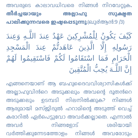
അവരുടെ കാലാവധിവരെ നിങ്ങള്‍ നിറവേറ്റുക
.
തീര്‍ച്ചയായും അല്ലാഹു സൂക്ഷ്മത
പാലിക്കുന്നവരെ ഇഷ്ടപ്പെടുന്നു
.(ഖു൪ആന്‍:9 /3)
كَيْفَ يَكُونُ لِلْمُشْرِ‌كِينَ عَهْدٌ عِندَ اللَّـهِ وَعِندَ
رَ‌سُولِهِ إِلَّا الَّذِينَ عَاهَدتُّمْ عِندَ الْمَسْجِدِ
الْحَرَ‌امِ فَمَا اسْتَقَامُوا لَكُمْ فَاسْتَقِيمُوا لَهُمْ
إِنَّ اللَّـهَ يُحِبُّ الْمُتَّقِينَ
എങ്ങനെയാണ് ആ ബഹുദൈവവിശ്വാസികള്‍ക്ക്
അല്ലാഹുവിന്‍റെ അടുക്കലും അവന്റെ ദൂതന്‍റെ
അടുക്കലും ഉടമ്പടി നിലനില്‍ക്കുക? നിങ്ങള്‍
ആരുമായി മസ്ജിദുല്‍ ഹറാമിന്റെ അടുത്ത് വെച്ച്
കരാറില്‍ ഏര്‍പെട്ടുവോ അവര്‍ക്കല്ലാതെ. എന്നാല്‍
അവര്‍ നിങ്ങളോട് ശരിയായി
വര്‍ത്തിക്കുന്നേടത്തോളം നിങ്ങള്‍ അവരോടും