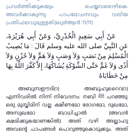
പ്രവര്‍ത്തിക്കുകയും ചെയ്തവരൊഴികെ.
അവര്‍ക്കാകുന്നു പാപമോചനവും വലിയ
പ്രതിഫലവുമുള്ളത്‌.(ഖു൪ആന്‍ :11/11)
عَنْ أَبِي سَعِيدٍ الْخُدْرِيِّ، وَعَنْ أَبِي هُرَيْرَةَ،
عَنِ النَّبِيِّ صلى الله عليه وسلم قَالَ : مَا يُصِيبُ
الْمُسْلِمَ مِنْ نَصَبٍ وَلاَ وَصَبٍ وَلاَ هَمٍّ وَلاَ حُزْنٍ وَلاَ
أَذًى وَلاَ غَمٍّ حَتَّى الشَّوْكَةِ يُشَاكُهَا، إِلاَّ كَفَّرَ اللَّهُ بِهَا
مِنْ خَطَايَاهُ
അബൂസഈദ്‌(റ) അബൂഹുറൈറ(റ)
എന്നിവരിൽ നിന്ന് നിവേദനം: നബി ﷺ പറഞ്ഞു:
ഒരു മുസ്ലിമിന് വല്ല ക്ഷീണമോ രോഗമോ, ദുഖമോ,
അസുഖമോ ബാധിച്ചാൽ (അവന്‍
ക്ഷമിക്കുകയാണങ്കില്‍) അത് വഴി അല്ലാഹു
അവന്റെ പാപങ്ങൾ പൊറുത്തുകൊടുക്കും. അത്