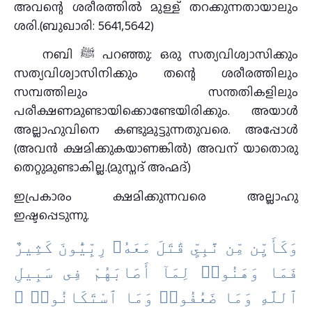
അവന്റെ ശരീരത്തിൽ മുള്ള് തറക്കുന്നതായാലും
ശരി.(ബുഖാരി: 5641,5642)
നബി ﷺ പറഞ്ഞു: ഒരു സത്യവിശ്വാസിക്കും
സത്യവിശ്വാസിനിക്കും തന്റെ ശരീരത്തിലും
സമ്പത്തിലും സന്തതികളിലും
പരീക്ഷണമുണ്ടായിക്കൊണ്ടേയിരിക്കും. അയാള്‍
അല്ലാഹുവിനെ കണ്ടുമുട്ടുന്നതുവരെ. അപ്പോള്‍
(അവന്‍ ക്ഷമിക്കുകയാണങ്കില്‍) അവന് യാതൊരു
തെറ്റുമുണ്ടാകില്ല.(മുസ്നദ് അഹ്മദ്)
ഇപ്രകാരം ക്ഷമിക്കുന്നവരെ അല്ലാഹു
ഇഷ്ടപ്പെടുന്നു.
ﻭَﻛَﺄَﻳِّﻦ ﻣِّﻦ ﻧَّﺒِﻰٍّ ﻗَٰﺘَﻞَ ﻣَﻌَﻪُۥ ﺭِﺑِّﻴُّﻮﻥَ ﻛَﺜِﻴﺮٌ
ﻓَﻤَﺎ ﻭَﻫَﻨُﻮا۟ ﻟِﻤَﺎٓ ﺃَﺻَﺎﺑَﻬُﻢْ ﻓِﻰ ﺳَﺒِﻴﻞِ
ٱﻟﻠَّﻪِ ﻭَﻣَﺎ ﺿَﻌُﻔُﻮا۟ ﻭَﻣَﺎ ٱﺳْﺘَﻜَﺎﻧُﻮا۟ ۗ