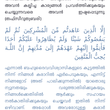
അവന്‍ കല്പിച്ച കാര്യങ്ങള്‍ പ്രവ൪ത്തിക്കുകയും
ചെയ്യുന്നവരെ അവന്‍ ഇഷ്ടപ്പെടുന്നു.
(തഫ്സീറുത്വബരി)
إِلَّا الَّذِينَ عَاهَدتُّم مِّنَ الْمُشْرِ‌كِينَ ثُمَّ لَمْ
يَنقُصُوكُمْ شَيْئًا وَلَمْ يُظَاهِرُ‌وا عَلَيْكُمْ أَحَدًا
فَأَتِمُّوا إِلَيْهِمْ عَهْدَهُمْ إِلَىٰ مُدَّتِهِمْ إِنَّ اللَّـهَ
يُحِبُّ الْمُتَّقِينَ
എന്നാല്‍ ബഹുദൈവവിശ്വാസികളുടെ കൂട്ടത്തില്‍
നിന്ന് നിങ്ങള്‍ കരാറില്‍ ഏര്‍പെടുകയും, എന്നിട്ട്
നിങ്ങളോട് (അത് പാലിക്കുന്നതില്‍) യാതൊരു
ന്യൂനതയും വരുത്താതിരിക്കുകയും,
നിങ്ങള്‍ക്കെതിരില്‍ ആര്‍ക്കും സഹായം
നല്‍കാതിരിക്കുകയും ചെയ്തവര്‍ ഇതില്‍ നിന്ന്
ഒഴിവാണ്‌. അപ്പോള്‍ അവരോടുള്ള കരാര്‍