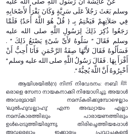
عَنْ عَائِشَةَ أَنَّ رَسُولَ اللَّهِ صلى الله عليه
وسلم بَعَثَ رَجُلاً عَلَى سَرِيَّةٍ وَكَانَ يَقْرَأُ لأَصْحَابِهِ
فِي صَلاَتِهِمْ فَيَخْتِمُ بِـ ‏{‏ قُلْ هُوَ اللَّهُ أَحَدٌ‏}‏ فَلَمَّا
رَجَعُوا ذُكِرَ ذَلِكَ لِرَسُولِ اللَّهِ صلى الله عليه
وسلم فَقَالَ ‏”‏ سَلُوهُ لأَىِّ شَىْءٍ يَصْنَعُ ذَلِكَ ‏”‏ ‏.‏
فَسَأَلُوهُ فَقَالَ لأَنَّهَا صِفَةُ الرَّحْمَنِ فَأَنَا أُحِبُّ أَنْ
أَقْرَأَ بِهَا ‏.‏ فَقَالَ رَسُولُ اللَّهِ صلى الله عليه وسلم ‏”‏
أَخْبِرُوهُ أَنَّ اللَّهَ يُحِبُّهُ “.
ആയിശയില്‍(റ) നിന്ന് നിവേദനം: നബി ﷺ
ഒരാളെ സേനാ നായകനാക്കി നിയോഗിച്ചു. അയാൾ
അവരുമായി നമസ്‌കരിക്കുമ്പോഴെല്ലാം
‘ഖുൽഹുവല്ലാഹു’ എന്ന അദ്ധ്യായം എല്ലാ
നമസ്‌കാരത്തിലും പാരായണത്തിലും
ഉൾപ്പെടുത്തിയിരുന്നു. തിരിച്ചെത്തിയപ്പോൾ
അവരെല്ലാം ഇക്കാര്യം പ്രവാചകന്റെ