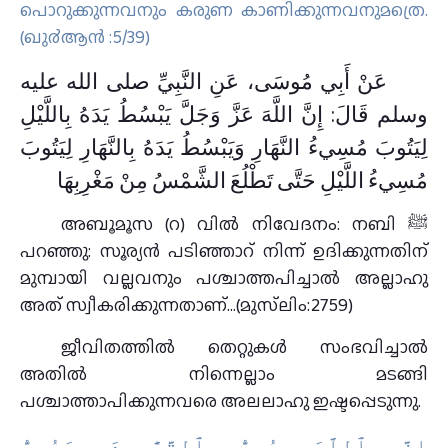
പൊറുക്കുന്നവനും കരുണ കാണിക്കുന്നവനുമത്രെ.
(ഖു൪ആന്‍ :5/39)
عَنْ أَبِي مُوسَى، عَنِ النَّبِيِّ صلى الله عليه
وسلم قَالَ: إِنَّ اللَّهَ عَزَّ وَجَلَّ يَبْسُطُ يَدَهُ بِاللَّيْلِ
لِيَتُوبَ مُسِيءُ النَّهَارِ وَيَبْسُطُ يَدَهُ بِالنَّهَارِ لِيَتُوبَ
مُسِيءُ اللَّيْلِ حَتَّى تَطْلُعَ الشَّمْسُ مِنْ مَغْرِبِهَا ‏
അബൂമൂസ (റ) വില്‍ നിവേദനം: നബി ﷺ
പറഞ്ഞു: സൂര്യൻ പടിഞ്ഞാറ് നിന്ന് ഉദിക്കുന്നതിന്
മുമ്പായി വല്ലവനും പശ്ചാത്തപിച്ചാൽ അല്ലാഹു
അത് സ്വീകരിക്കുന്നതാണ്…(മുസ്‌ലിം:2759)
ജീവിതത്തില്‍ തെറ്റുകള്‍ സംഭവിച്ചാല്‍
അതില്‍ നിന്നെല്ലാം മടങ്ങി
പശ്ചാത്താപിക്കുന്നവരെ അലലാഹു ഇഷ്ടപ്പെടുന്നു.
ﺇِﻥَّ ٱﻟﻠَّﻪَ ﻳُﺤِﺐُّ ٱﻟﺘَّﻮَّٰﺑِﻴﻦَ ﻭَﻳُﺤِﺐُّ