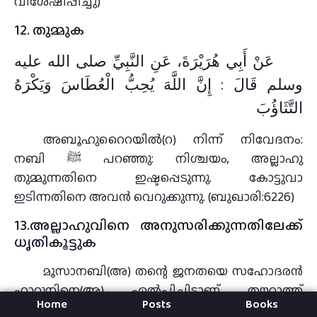
വിശേഷിപ്പിച്ചു)
12. തുമ്മുക
عَنْ أَبِي هُرَيْرَةَ، عَنِ النَّبِيِّ صلى الله عليه
وسلم قَالَ : إِنَّ اللَّهَ يُحِبُّ الْعُطَاسَ وَيَكْرَهُ
التَّثَاؤُبَ
അബൂഹുറൈറയില്‍(റ) നിന്ന് നിവേദനം:
നബി ﷺ പറഞ്ഞു: നിശ്ചയം, അല്ലാഹു
തുമ്മുന്നതിനെ ഇഷ്ടപ്പെടുന്നു. കോട്ടുവാ
ഇടിന്നതിനെ അവന്‍ വെറുക്കുന്നു. (ബുഖാരി:6226)
13.അല്ലാഹുവിനെ അനുസരിക്കുന്നതിലേക്ക്
ധൃതികൂട്ടുക
മൂസാനബി(അ) തന്റെ ജനതയെ സഹോദരന്‍
ഹാറൂനിനെ(അ) ഏല്‍പിച്ചിട്ടാണ് തൗറാത്ത്
Home
Posts
Books
സ്വീകരിക്കാനായി സീനാപര്‍വതത്തിലേക്ക്