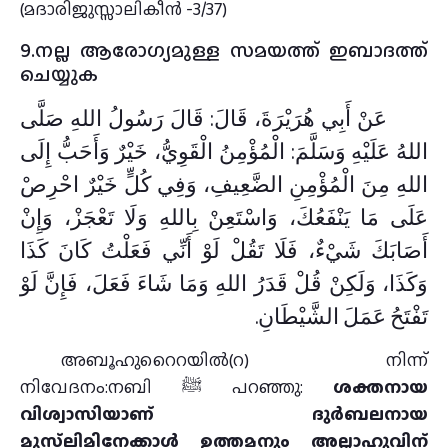
(മദാരിജുസ്സാലികീന്‍ -3/37)
9.നല്ല ആരോഗ്യമുള്ള സമയത്ത് ഇബാദത്ത്
ചെയ്യുക
عَنْ أَبِي هُرَيْرَةَ، قَالَ: قَالَ رَسُولُ اللهِ صَلَّى
اللهُ عَلَيْهِ وَسَلَّمَ: الْمُؤْمِنُ الْقَوِيُّ، خَيْرٌ وَأَحَبُّ إِلَى
اللهِ مِنَ الْمُؤْمِنِ الضَّعِيفِ، وَفِي كُلٍّ خَيْرٌ احْرِصْ
عَلَى مَا يَنْفَعُكَ، وَاسْتَعِنْ بِاللهِ وَلَا تَعْجَزْ، وَإِنْ
أَصَابَكَ شَيْءٌ، فَلَا تَقُلْ لَوْ أَنِّي فَعَلْتُ كَانَ كَذَا
وَكَذَا، وَلَكِنْ قُلْ قَدَرُ اللهِ وَمَا شَاءَ فَعَلَ، فَإِنَّ لَوْ
تَفْتَحُ عَمَلَ الشَّيْطَانِ.
അബൂഹുറൈറയില്‍(റ) നിന്ന്
നിവേദനം:നബി ﷺ പറഞ്ഞു:
ശക്തനായ
വിശ്വാസിയാണ് ദുര്‍ബലനായ
മുസ്‌ലിമിനേക്കാള്‍ ഉത്തമനും അല്ലാഹുവിന്