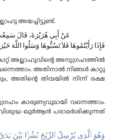
ഹു അയച്ചിട്ടുണ്ട്.
عَنْ أَبِي هُرَيْرَةَ، قَالَ سَمِعْتُ
فَإِذَا رَأَيْتُمُوهَا فَلاَ تَسُبُّوهَا وَسَلُوا اللَّهَ خَيْرَه
വന്നെത്താം. അതിനാൽ നിങ്ങൾ കാറ്റു
 അതിന്റെ തിന്മയിൽ നിന്ന് രക്ഷ
ഗ്രഹം കാരുണ്യവുമായി വന്നെത്താം.
 വിശുദ്ധ ഖുർആൻ പരാമർശിക്കുന്നത്
ﻭَﻫُﻮَ ٱﻟَّﺬِﻯ ﻳُﺮْﺳِﻞُ ٱﻟﺮِّﻳَٰﺢَ ﺑُﺸْﺮًۢا ﺑَﻴْﻦَ ﻳَﺪَ ۖ