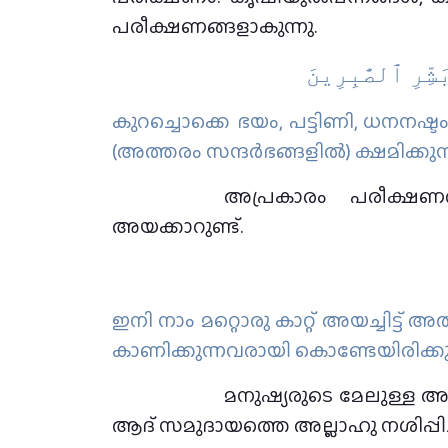
പരീക്ഷണങ്ങളാകുന്നു.
َﺸِّﺮِ ٱﻟﺼَّٰﺒِﺮِﻳﻦَ
കുറച്ചൊക്കെ ഭയം, പട്ടിണി, ധനനഷ്ട
(അത്തരം സന്ദര്‍ഭങ്ങളില്‍) ക്ഷമിക്ക
അപ്രകാരം പരീക്ഷണത്
അയക്കാറുണ്ട്.
ഇനി നാം മറ്റൊരു കാറ്റ് അയച്ചിട്ട
കാണിക്കുന്നവരായി കൊണ്ടേയിരിക്കുന
മനുഷ്യരുടെ മേലുള്ള അല്
ആദ് സമുദായത്തെ അല്ലാഹു നശിപ്പിച്ച