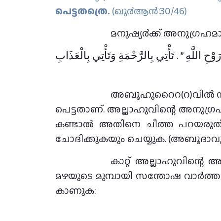
പെട്ടതത്രെ.
(ഖു൪ആന്‍:30/46)
മനുഷ്യ൪ക്ക് അനുഗ്രഹമാ
هِ ‏”‏ ‏.‏ تَأْتِي بِالرَّحْمَةِ وَتَأْتِي بِالْعَذَابِ
അബൂഹുറൈറ(റ)വില്‍ നിന്ന് നിവേദനം: നബി ﷺ പറയുന്നത് ഞ
പെട്ടതാണ്. അല്ലാഹുവിന്റെ അനുഗ്ര
കണ്ടാൽ അതിനെ ചീത്ത പറയരുത്. 
ചോദിക്കുകയും ചെയ്യുക. (അബൂദാവൂദ
കാറ്റ് അല്ലാഹുവിന്റെ
മഴയുടെ മുമ്പായി സന്തോഷ വാര്‍ത്
കാണുക: