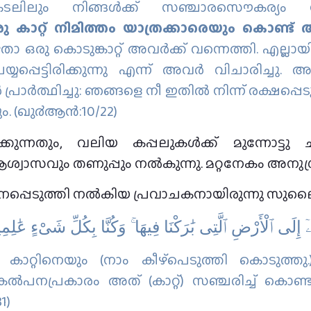
ലിലും നിങ്ങള്‍ക്ക് സഞ്ചാരസൌകര്യം നല
രു കാറ്റ് നിമിത്തം യാത്രക്കാരെയും കൊണ്ട
താ ഒരു കൊടുങ്കാറ്റ് അവര്‍ക്ക് വന്നെത്തി. എല്
്യപ്പെട്ടിരിക്കുന്നു എന്ന് അവര്‍ വിചാരിച്ചു. 
രാര്‍ത്ഥിച്ചു: ഞങ്ങളെ നീ ഇതില്‍ നിന്ന് രക്ഷപ്പെട
ം. (ഖു൪ആന്‍:10/22)
ുന്നതും, വലിയ കപ്പലുകൾക്ക് മുന്നോട്ടു ച
ശ്വാസവും തണുപ്പും നൽകുന്നു. മറ്റനേകം അനുഗ്രഹ
നപ്പെടുത്തി നല്‍കിയ പ്രവാചകനായിരുന്നു സുല
إِلَى ٱلْأَرْضِ ٱلَّتِى بَٰرَكْنَا فِيهَا ۚ وَكُنَّا بِكُلِّ شَىْءٍ عَٰلِمِ
ാറ്റിനെയും (നാം കീഴ്പെടുത്തി കൊടുത്തു.)
ല്‍പനപ്രകാരം അത് (കാറ്റ്‌) സഞ്ചരിച്ച് കൊണ്ടി
1)