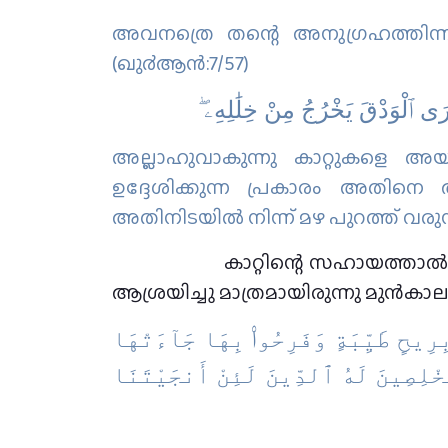
അവനത്രെ തന്റെ അനുഗ്രഹത്തിന്ന് 
(ഖു൪ആന്‍:7/57)
ﺘَﺮَﻯ ٱﻟْﻮَﺩْﻕَ ﻳَﺨْﺮُﺝُ ﻣِﻦْ ﺧِﻠَٰﻠِﻪِۦ
അല്ലാഹുവാകുന്നു കാറ്റുകളെ അയക്ക
ഉദ്ദേശിക്കുന്ന പ്രകാരം അതിനെ 
അതിനിടയില്‍ നിന്ന് മഴ പുറത്ത് വരു
കാറ്റിന്റെ സഹായത്താല്‍
ആശ്രയിച്ചു മാത്രമായിരുന്നു മുന്‍കാലത
ِرِيحٍ طَيِّبَةٍ وَفَرِحُوا۟ بِهَا جَآءَتْهَا
 مُخْلِصِينَ لَهُ ٱلدِّينَ لَئِنْ أَنجَيْتَنَا