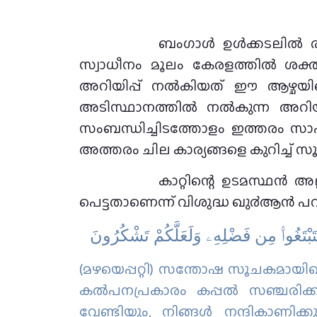
ബംഗാൾ ഉൾക്കടലിൽ രൂപ
സ്വാധീനം മൂലം കേരളത്തിൽ ശക്തമ
അറിയിപ്പ് നല്‍കിയത് ഈ ആഴ്ചയില
അടിസ്ഥാനത്തിൽ നൽകുന്ന അറിയ
സംബന്ധിച്ചിടത്തോളം ഇത്തരം സാഹചര
അത്തരം ചില കാര്യങ്ങളെ കുറിച്ച് സൂചിപ
കാറ്റിന്റെ ഉടമസ്ഥന്‍ അ
പെട്ടതാണെന്ന് വിശുദ്ധ ഖു൪ആന്‍ പ
ِتَبْتَغُوا۟ مِن فَضْلِهِۦ وَلَعَلَّكُمْ تَشْكُرُونَ
(മഴയെപ്പറ്റി) സന്തോഷ സൂചകമായിക്കൊണ
കല്‍പനപ്രകാരം കപ്പല്‍ സഞ്ചരിക്
വേണ്ടിയും, നിങ്ങള്‍ നന്ദികാണിക