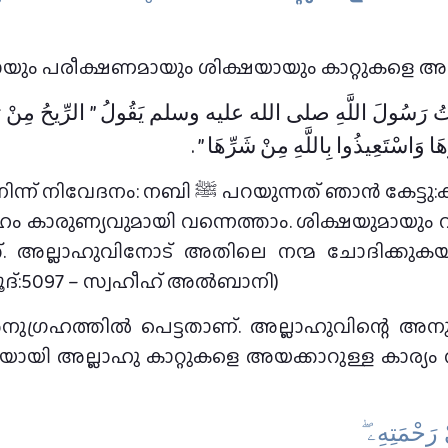
യും പരീക്ഷണമായും ശിക്ഷയായും കാറ്റുകളെ അല്ലാ
 رَسُولَ اللَّهِ صلى الله عليه وسلم يَقُولُ ‏”‏ الرِّيحُ مِنْ رَوْحِ اللَّ
َا وَاسْتَعِيذُوا بِاللَّهِ مِنْ شَرِّهَا ‏”‏ ‏.‏
ാന്‍ കേട്ടു:കാറ്റ് അല്ലാഹുവിന്റെ അനുഗ്രഹത്തിൽ
ഹം കാരുണ്യവുമായി വന്നെത്താം. ശിക്ഷയുമായും 
അല്ലാഹുവിനോട് അതിലെ നന്മ ചോദിക്കുകയും,
്:5097 – സ്വഹീഹ് അല്‍ബാനി)
 അനുഗ്രഹത്തിൽ പെട്ടതാണ്. അല്ലാഹുവിന്റെ അനു
തയായി അല്ലാഹു കാറ്റുകളെ അയക്കാറുള്ള കാര്യം
ﻯْ ﺭَﺣْﻤَﺘِﻪِۦ