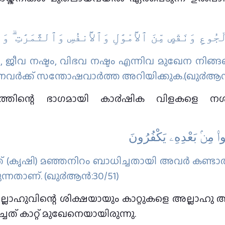
ﺠُﻮﻉِ ﻭَﻧَﻘْﺺٍ ﻣِّﻦَ ٱﻷَْﻣْﻮَٰﻝِ ﻭَٱﻷَْﻧﻔُﺲِ ﻭَٱﻟﺜَّﻤَﺮَٰﺕِ ۗ ﻭَﺑ
ം, ജീവ നഷ്ടം, വിഭവ നഷ്ടം എന്നിവ മുഖേന നിങ്ങള
ുന്നവര്‍ക്ക് സന്തോഷവാര്‍ത്ത അറിയിക്കുക.(ഖു൪ആന്
തിന്റെ ഭാഗമായി കാ൪ഷിക വിളകളെ നശിപ്പി
ُّوا۟ مِنۢ بَعْدِهِۦ يَكْفُرُونَ
് അത് (കൃഷി) മഞ്ഞനിറം ബാധിച്ചതായി അവര്‍ കണ്ട
്നതാണ്‌. (ഖു൪ആന്‍:30/51)
ലാഹുവിന്റെ ശിക്ഷയായും കാറ്റുകളെ അല്ലാഹു അയച്
ത് കാറ്റ് മുഖേനെയായിരുന്നു.