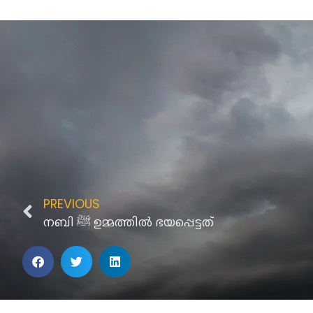
PREVIOUS
നബി ﷺ ഉമ്മത്തില്‍ ഭയപ്പെട്ടത്