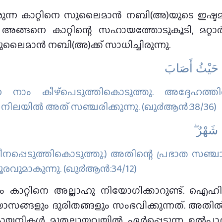
ുന്ന കാറ്റിനെ സുലൈമാന്‍ നബി(അ)യുടെ ഇഷ്ടമനു
. അങ്ങനെ കാറ്റിന്റെ സഹായത്തോടുകൂടി, മറ്റാര
ലൈമാന്‍ നബി(അ)ക്ക് സാധിച്ചിരുന്നു.
ءً حَيْثُ أَصَابَ
നെ നാം കീഴ്പെടുത്തികൊടുത്തു. അദ്ദേഹത്
നിലയില്‍ അത് സഞ്ചരിക്കുന്നു. (ഖു൪ആന്‍:38/36)
َا شَهْرٌ
പ്പെടുത്തികൊടുത്തു.) അതിന്റെ പ്രഭാത സഞ്ച
വുമാകുന്നു. (ഖു൪ആന്‍:34/12)
ം കാറ്റിനെ അല്ലാഹു നിയോഗിക്കാറുണ്ട്. ഐഹ
യാസങ്ങളും ദുരിതങ്ങളും സംഭവിക്കുന്നത്. അതി
യ്കനികള്‍ മുതലായവയില്‍ ഏര്‍പ്പെടുന്ന ഉല്‍പാദ