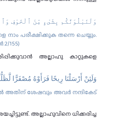
ﻭَﻟَﻨَﺒْﻠُﻮَﻧَّﻜُﻢ ﺑِﺸَﻰْءٍ ﻣِّﻦَ ٱﻟْﺨَﻮْﻑِ ﻭَٱﻟْ
െ നാം പരീക്ഷിക്കുക തന്നെ ചെയ്യും.
‍:2/155)
ക്കുവാന്‍ അല്ലാഹു കാറ്റുകളെ
وَلَئِنْ أَرْسَلْنَا رِيحًا فَرَأَوْهُ مُصْفَرًّا لَّظَل
ാല്‍ അതിന് ശേഷവും അവര്‍ നന്ദികേട്
ചിട്ടുണ്ട്. അല്ലാഹുവിനെ ധിക്കരിച്ച