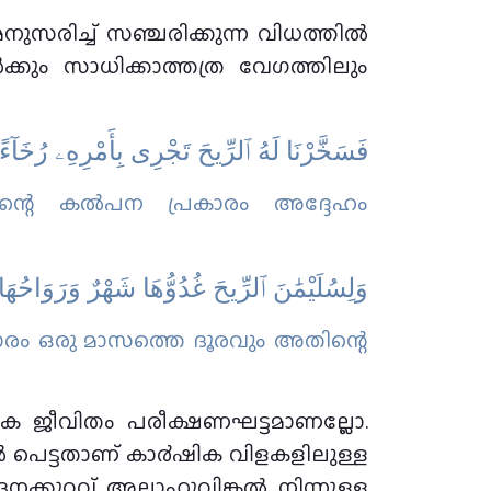
സരിച്ച് സഞ്ചരിക്കുന്ന വിധത്തില്‍
്‍ക്കും സാധിക്കാത്തത്ര വേഗത്തിലും
فَسَخَّرْنَا لَهُ ٱلرِّيحَ تَجْرِى بِأَمْرِهِۦ رُخَآ
തിന്റെ കല്‍പന പ്രകാരം അദ്ദേഹം
وَلِسُلَيْمَٰنَ ٱلرِّيحَ غُدُوُّهَا شَهْرٌ وَرَوَاحُه ۖ
ാരം ഒരു മാസത്തെ ദൂരവും അതിന്റെ
ിക ജീവിതം പരീക്ഷണഘട്ടമാണല്ലോ.
ല്‍ പെട്ടതാണ് കാ൪ഷിക വിളകളിലുള്ള
നക്കുറവ് അല്ലാഹുവിങ്കല്‍ നിന്നുള്ള