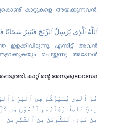
കൊണ്ട് കാറ്റുകളെ അയക്കുന്നവന്‍.
ٱﻟﻠَّﻪُ ٱﻟَّﺬِﻯ ﻳُﺮْﺳِﻞُ ٱﻟﺮِّﻳَٰﺢَ ﻓَﺘُﺜِﻴﺮُ ﺳَﺤَﺎﺑً ۖ
 ഇളക്കിവിടുന്നു. എന്നിട്ട് അവന്‍
ാക്കുകയും ചെയ്യുന്നു. അപ്പോള്‍
്പെടുത്തി. കാറ്റിന്റെ അനുകൂലാവസ്ഥ
هُوَ ٱلَّذِى يُسَيِّرُكُمْ فِى ٱلْبَرِّ وَٱلْبَ
رِيحٌ عَاصِفٌ وَجَآءَهُمُ ٱلْمَوْجُ مِن كُلِّ 
مِنْ هَٰذِهِۦ لَنَكُونَنَّ مِنَ ٱلشَّٰكِرِينَ