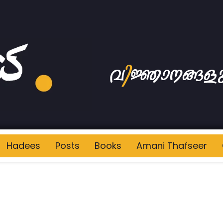
Hadees
Posts
Books
Amani Thafseer