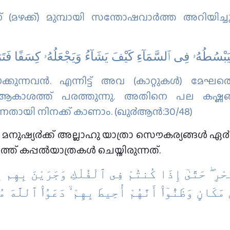
(മഴക്ക്) മുമ്പായി സന്തോഷവാര്‍ത്ത അറിയിച്ചു
ﺎ ﻓَﻴَﺒْﺴُﻄُﻪُۥ ﻓِﻰ ٱﻟﺴَّﻤَﺎٓءِ ﻛَﻴْﻒَ ﻳَﺸَﺎٓءُ ﻭَﻳَﺠْﻌَﻠُﻪُۥ ﻛِﺴَﻔًﺎ ﻓَ
ുന്നവന്‍. എന്നിട്ട് അവ (കാറ്റുകള്‍) മേഘത്തെ
ആകാശത്ത് പരത്തുന്നു. അതിനെ പല കഷ്ണങ്ങള
ന്നതായി നിനക്ക് കാണാം. (ഖു൪ആന്‍:30/48)
 മനുഷ്യ൪ക്ക് അല്ലാഹു യാത്രാ സൌകര്യങ്ങള്‍ ഏ൪പ
്ത് കപ്പല്‍യാത്രകള്‍ ചെയ്തിരുന്നത്.
حْرِ ۖ حَتَّىٰٓ إِذَا كُنتُمْ فِى ٱلْفُلْكِ وَجَرَيْنَ بِهِم ب
مَكَانٍ وَظَنُّوٓا۟ أَنَّهُمْ أُحِيطَ بِهِمْ ۙ دَعَوُا۟ ٱللَّهَ