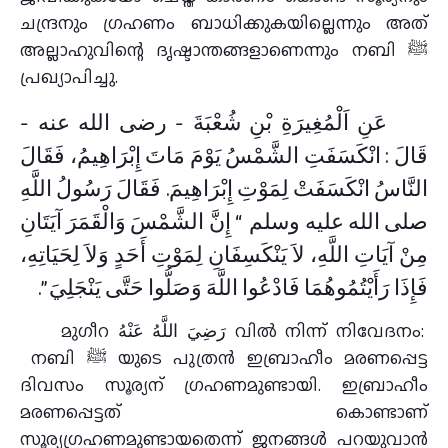
ചന്ദ്രനും ഗ്രഹണം ബാധിക്കുകയില്ലെന്നും അത്
അല്ലാഹുവിന്റെ ദൃഷ്ടാന്തങ്ങളാണെന്നും നബി ﷺ
പ്രഖ്യാപിച്ചു.
عَنِ اَلْمُغِيرَةِ بْنِ شُعْبَةَ ‏- رضى الله عنه ‏-
قَالَ : انْكَسَفَتِ الشَّمْسُ يَوْمَ مَاتَ إِبْرَاهِيمُ، فَقَالَ
النَّاسُ انْكَسَفَتْ لِمَوْتِ إِبْرَاهِيمَ‏.‏ فَقَالَ رَسُولُ اللَّهِ
صلى الله عليه وسلم ‏ “‏ إِنَّ الشَّمْسَ وَالْقَمَرَ آيَتَانِ
مِنْ آيَاتِ اللَّهِ، لاَ يَنْكَسِفَانِ لِمَوْتِ أَحَدٍ وَلاَ لِحَيَاتِهِ،
فَإِذَا رَأَيْتُمُوهُمَا فَادْعُوا اللَّهَ وَصَلُّوا حَتَّى يَنْجَلِيَ ‏”‏‏.‏
മുഗീറ رَضِيَ اللَّهُ عَنْهُ വിൽ നിന്ന് നിവേദനം:
നബി ﷺ യുടെ പുത്രന്‍ ഇബ്രാഹീം മരണപ്പെട്ട
ദിവസം സൂര്യന് ഗ്രഹണമുണ്ടായി. ഇബ്രാഹീം
മരണപ്പെട്ടത് കൊണ്ടാണ്
സൂര്യഗ്രഹണമുണ്ടായതെന്ന് ജനങ്ങള്‍ പറയുവാന്‍