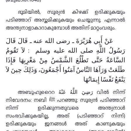
ഭൂമിയിൽ, സൂര്യൻ കിഴക്ക് ഉദിക്കുകയും
പടിഞ്ഞാറ് അസ്തമിക്കുകയും ചെയ്യുന്നു. എന്നാൽ
അന്ത്യനാളാകാറാകുമ്പോൾ അതിന് മാറ്റംവരും.
عَنْ أَبِي هُرَيْرَةَ ـ رضى الله عنه ـ قَالَ قَالَ
رَسُولُ اللَّهِ صلى الله عليه وسلم ‏ : لاَ تَقُومُ
السَّاعَةُ حَتَّى تَطْلُعَ الشَّمْسُ مِنْ مَغْرِبِهَا فَإِذَا
طَلَعَتْ وَرَآهَا النَّاسُ آمَنُوا أَجْمَعُونَ، وَذَلِكَ حِينَ لاَ
يَنْفَعُ نَفْسًا إِيمَانُهَا
അബൂഹുറൈറ رَضِيَ اللَّهُ عَنْهُ വിൽ നിന്ന്
നിവേദനം: നബി ﷺ പറഞ്ഞു: സൂര്യൻ പടിഞ്ഞാറ്
നിന്ന് ഉദിക്കുന്നതുവരെ അന്ത്യനാൾ
സംഭവിക്കുകയില്ല, അത് (പടിഞ്ഞാറ് നിന്ന്)
ഉദിക്കുകയും ജനങ്ങൾ അത് കാണുകയും