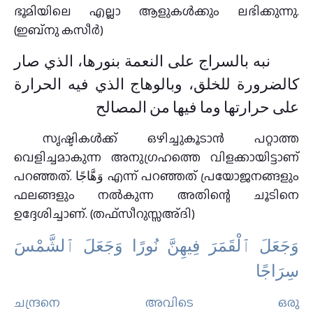
ഭൂമിയിലെ എല്ലാ ആളുകൾക്കും ലഭിക്കുന്നു.
(ഇബ്നു കസീർ)
نبه بالسراج على النعمة بنورها، الذي صار
كالضرورة للخلق، وبالوهاج الذي فيه الحرارة
على حرارتها وما فيها من المصالح
സൃഷ്ടികള്‍ക്ക് ഒഴിച്ചുകൂടാന്‍ പറ്റാത്ത
വെളിച്ചമാകുന്ന അനുഗ്രഹത്തെ വിളക്കായിട്ടാണ്
പറഞ്ഞത്. وَهَّاجًا എന്ന് പറഞ്ഞത് പ്രയോജനങ്ങളും
ഫലങ്ങളും നല്‍കുന്ന അതിന്റെ ചൂടിനെ
ഉദ്ദേശിച്ചാണ്. (തഫ്സീറുസ്സഅ്ദി)
وَجَعَلَ ٱلْقَمَرَ فِيهِنَّ نُورًا وَجَعَلَ ٱلشَّمْسَ
سِرَاجًا
ചന്ദ്രനെ അവിടെ ഒരു