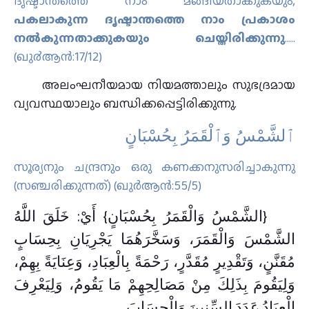
ദൃഷ്ടാന്തത്തെ നാം മങ്ങിയതാക്കുകയും,
പകലാകുന്ന ദൃഷ്ടാന്തത്തെ നാം പ്രകാശം
നല്‍കുന്നതാക്കുകയും ചെയ്തിരിക്കുന്നു
.….
(ഖു൪ആന്‍:17/12)
അലംഘനീയമായ നിയമത്താലും സുഭദ്രമായ
വ്യവസ്ഥയാലും ബന്ധിക്കപ്പെട്ടിരിക്കുന്നു.
ٱلشَّمْسُ وَٱلْقَمَرُ بِحُسْبَانٍ
സൂര്യനും ചന്ദ്രനും ഒരു കണക്കനുസരിച്ചാകുന്നു
(സഞ്ചരിക്കുന്നത്‌) (ഖുര്‍ആന്‍:55/5)
{الشَّمْسُ وَالْقَمَرُ بِحُسْبَانٍ} أَيْ: خَلَقَ اللَّهُ
الشَّمْسَ وَالْقَمَرَ، وَسَخَّرَهُمَا يَجْرِيَانِ بِحِسَابٍ
مُقَنَّنٍ، وَتَقْدِيرٍ مُقَدَّرٍ، رَحْمَةً بِالْعِبَادِ، وَعِنَايَةً بِهِمْ،
وَلِيَقُومَ بِذَلِكَ مِنْ مَصَالِحِهِمْ مَا يَقُومُ، وَلِيَعْرِفَ
الْعِبَادُ عَدَدَ السِّنِينَ وَالْحِسَابَ.