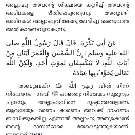
അല്ലാഹു അവന്റെ ശിക്ഷയെ കുറിച്ച് അവന്റെ
അടിമകളെ ഭീതിപ്പെടുത്തുന്നു. അതുവഴി
അടിമകൾ അല്ലാഹുവിലേക്കു ഖേദിച്ചു മടങ്ങുവാന്‍
അത് കാരണവുമാകുന്നു.
عَنْ أَبِي بَكْرَةَ، قَالَ قَالَ رَسُولُ اللَّهِ صلى
الله عليه وسلم : إِنَّ الشَّمْسَ وَالْقَمَرَ آيَتَانِ مِنْ
آيَاتِ اللَّهِ، لاَ يَنْكَسِفَانِ لِمَوْتِ أَحَدٍ، وَلَكِنَّ اللَّهَ
تَعَالَى يُخَوِّفُ بِهَا عِبَادَهُ ‏‏‏
അബൂബക്റ رَضِيَ اللَّهُ عَنْهُ വിൽ നിന്ന്
നിവേദനം: നബി ﷺ പറഞ്ഞു: നിശ്ചയം സൂര്യനും
ചന്ദ്രനും അല്ലാഹുവിന്റെ ദൃഷ്ടാന്തങ്ങളാണ്.
ആരുടേയും മരണം കാരണം അവക്ക് ഗ്രഹണം
ബാധിക്കുകയില്ല. എന്നാല്‍ അല്ലാഹു അതുകൊണ്ട്
തന്റെ ദാസന്‍മാരെ ഭയപ്പെടുത്തുകയാണ്.
(ബുഖാരി:1048)