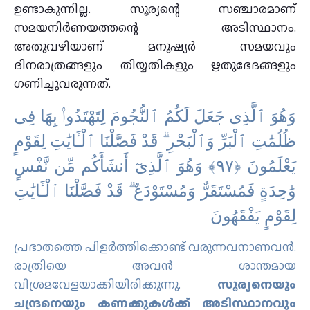
ഉണ്ടാകുന്നില്ല. സൂര്യന്റെ സഞ്ചാരമാണ്
സമയനിര്‍ണയത്തന്റെ അടിസ്ഥാനം.
അതുവഴിയാണ് മനുഷ്യര്‍ സമയവും
ദിനരാത്രങ്ങളും തിയ്യതികളും ഋതുഭേദങ്ങളും
ഗണിച്ചുവരുന്നത്.
وَهُوَ ٱلَّذِى جَعَلَ لَكُمُ ٱلنُّجُومَ لِتَهْتَدُوا۟ بِهَا فِى
ظُلُمَٰتِ ٱلْبَرِّ وَٱلْبَحْرِ ۗ قَدْ فَصَّلْنَا ٱلْـَٔايَٰتِ لِقَوْمٍ
يَعْلَمُونَ ‎﴿٩٧﴾‏ وَهُوَ ٱلَّذِىٓ أَنشَأَكُم مِّن نَّفْسٍ
وَٰحِدَةٍ فَمُسْتَقَرٌّ وَمُسْتَوْدَعٌ ۗ قَدْ فَصَّلْنَا ٱلْـَٔايَٰتِ
لِقَوْمٍ يَفْقَهُونَ
പ്രഭാതത്തെ പിളര്‍ത്തിക്കൊണ്ട് വരുന്നവനാണവന്‍.
രാത്രിയെ അവന്‍ ശാന്തമായ
വിശ്രമവേളയാക്കിയിരിക്കുന്നു.
സൂര്യനെയും
ചന്ദ്രനെയും കണക്കുകള്‍ക്ക് അടിസ്ഥാനവും