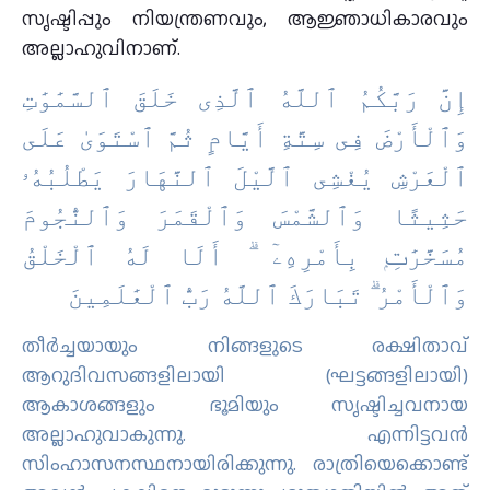
സൃഷ്ടിപ്പും നിയന്ത്രണവും, ആജ്ഞാധികാരവും
അല്ലാഹുവിനാണ്.
إِنَّ رَبَّكُمُ ٱللَّهُ ٱلَّذِى خَلَقَ ٱلسَّمَٰوَٰتِ
وَٱلْأَرْضَ فِى سِتَّةِ أَيَّامٍ ثُمَّ ٱسْتَوَىٰ عَلَى
ٱلْعَرْشِ يُغْشِى ٱلَّيْلَ ٱلنَّهَارَ يَطْلُبُهُۥ
حَثِيثًا وَٱلشَّمْسَ وَٱلْقَمَرَ وَٱلنُّجُومَ
مُسَخَّرَٰتِۭ بِأَمْرِهِۦٓ ۗ أَلَا لَهُ ٱلْخَلْقُ
وَٱلْأَمْرُ ۗ تَبَارَكَ ٱللَّهُ رَبُّ ٱلْعَٰلَمِينَ
തീര്‍ച്ചയായും നിങ്ങളുടെ രക്ഷിതാവ്
ആറുദിവസങ്ങളിലായി (ഘട്ടങ്ങളിലായി)
ആകാശങ്ങളും ഭൂമിയും സൃഷ്ടിച്ചവനായ
അല്ലാഹുവാകുന്നു. എന്നിട്ടവന്‍
സിംഹാസനസ്ഥനായിരിക്കുന്നു. രാത്രിയെക്കൊണ്ട്