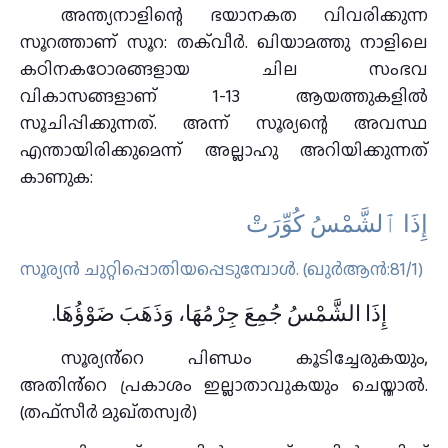
അന്ത്യനാളിന്റെ ഭയാനകത വിവരിക്കുന്ന
സൂറത്താണ് സൂറ: തക്‌വീർ. ഖിയാമത്തു നാളിലെ
കഠിനകഠോരങ്ങളായ ചില സംഭവ
വികാസങ്ങളാണ് 1-13 ആയത്തുകളിൽ
സൂചിപ്പിക്കുന്നത്. അന്ന് സൂര്യന്റെ അവസ്ഥ
എന്തായിരിക്കുമെന്ന് അല്ലാഹു അറിയിക്കുന്നത്
കാണുക:
إِذَا ٱلشَّمْسُ كُوِّرَتْ
സൂര്യന്‍ ചുറ്റിപ്പൊതിയപ്പെടുമ്പോള്‍. (ഖുർആൻ:81/1)
إِذَا الشَّمْسُ جُمِعَ جِرْمُهَا، وَذَهَبَ ضَوْؤُهَا.
സൂര്യൻ്റെ പിണ്ഡം കൂടിച്ചേരുകയും,
അതിൻ്റെ പ്രകാശം ഇല്ലാതാവുകയും ചെയ്താൽ.
(തഫ്സീർ മുഖ്തസ്വർ)