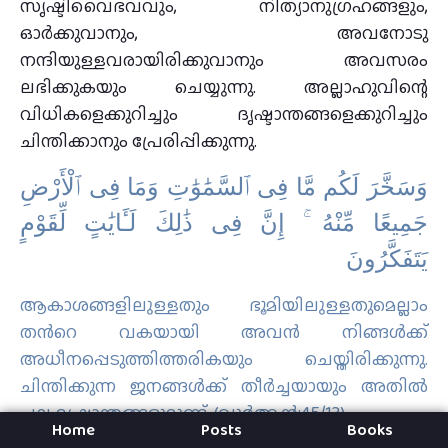
സൃഷ്ടിവൈഭവവും, നിത്യാനുഗ്രഹങ്ങളും,
ഓര്‍ക്കുവാനും, അവനോടു
നന്ദിയുള്ളവരായിരിക്കുവാനും അവസരം
ലഭിക്കുകയും ചെയ്യുന്നു. അല്ലാഹുവിന്റെ
വിധികളെക്കുറിച്ചും ദൃഷ്ടാന്തങ്ങളെക്കുറിച്ചും
ചിന്തിക്കാനും പ്രേരിപ്പിക്കുന്നു.
وَسَخَّرَ لَكُم مَّا فِى ٱلسَّمَٰوَٰتِ وَمَا فِى ٱلْأَرْضِ
جَمِيعًا مِّنْهُ ۚ إِنَّ فِى ذَٰلِكَ لَـَٔايَٰتٍ لِّقَوْمٍ
يَتَفَكَّرُونَ
ആകാശങ്ങളിലുള്ളതും ഭൂമിയിലുള്ളതുമെല്ലാം
തന്‍റെ വകയായി അവന്‍ നിങ്ങള്‍ക്ക്
അധീനപ്പെടുത്തിത്തരികയും ചെയ്തിരിക്കുന്നു.
ചിന്തിക്കുന്ന ജനങ്ങള്‍ക്ക് തീര്‍ച്ചയായും അതില്‍
പല ദൃഷ്ടാന്തങ്ങളുമുണ്ട്‌. (ഖുർആൻ:45/13)
Home
Posts
Books