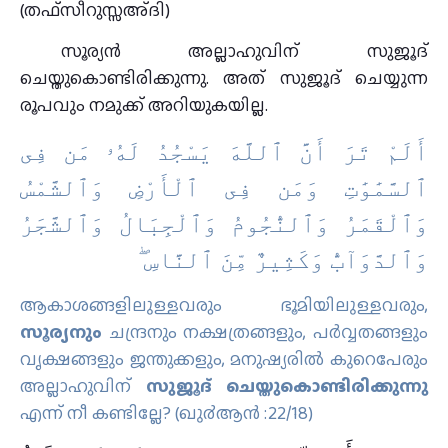
(തഫ്സീറുസ്സഅ്ദി)
സൂര്യൻ അല്ലാഹുവിന് സുജൂദ്
ചെയ്തുകൊണ്ടിരിക്കുന്നു. അത് സുജൂദ് ചെയ്യുന്ന
രൂപവും നമുക്ക് അറിയുകയില്ല.
أَلَمْ تَرَ أَنَّ ٱللَّهَ يَسْجُدُ لَهُۥ مَن فِى
ٱلسَّمَٰوَٰتِ وَمَن فِى ٱلْأَرْضِ وَٱلشَّمْسُ
وَٱلْقَمَرُ وَٱلنُّجُومُ وَٱلْجِبَالُ وَٱلشَّجَرُ
وَٱلدَّوَآبُّ وَكَثِيرٌ مِّنَ ٱلنَّاسِ ۖ
ആകാശങ്ങളിലുള്ളവരും ഭൂമിയിലുള്ളവരും,
സൂര്യനും
ചന്ദ്രനും നക്ഷത്രങ്ങളും, പര്‍വ്വതങ്ങളും
വൃക്ഷങ്ങളും ജന്തുക്കളും, മനുഷ്യരില്‍ കുറെപേരും
അല്ലാഹുവിന്
സുജൂദ് ചെയ്തുകൊണ്ടിരിക്കുന്നു
എന്ന് നീ കണ്ടില്ലേ? (ഖു൪ആന്‍ :22/18)