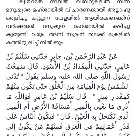
ക്വിയാമത് നാളില്‍ ഖബ്റുകളില്‍ നിന്ന്
മനുഷ്യരെ മഹ്ശറയില്‍ വിചാരണക്കായി അല്ലാഹു
ഒരുമിച്ചു കൂട്ടുന്ന വേളയിൽ ആയിരക്കണക്കിന്
വ൪ഷങ്ങള്‍ മനുഷ്യന് മഹ്ശറയില്‍ കഴിച്ചു
കൂട്ടേണ്ടി വരും. അന്ന് സൂര്യന്‍ തലക്ക് മുകളില്‍
കത്തിജ്വലിച്ച് നില്‍ക്കും.
عَنْ عَبْدِ الرَّحْمَنِ بْنِ، جَابِرٍ حَدَّثَنِي سُلَيْمُ بْنُ
عَامِرٍ، حَدَّثَنِي الْمِقْدَادُ بْنُ الأَسْوَدِ، قَالَ سَمِعْتُ
رَسُولَ اللَّهِ صلى الله عليه وسلم يَقُولُ ‏”‏ تُدْنَى
الشَّمْسُ يَوْمَ الْقِيَامَةِ مِنَ الْخَلْقِ حَتَّى تَكُونَ مِنْهُمْ
كَمِقْدَارِ مِيلٍ ‏”‏ ‏.‏ قَالَ سُلَيْمُ بْنُ عَامِرٍ فَوَاللَّهِ مَا
أَدْرِي مَا يَعْنِي بِالْمِيلِ أَمَسَافَةَ الأَرْضِ أَمِ الْمِيلَ
الَّذِي تُكْتَحَلُ بِهِ الْعَيْنُ ‏.‏ قَالَ ‏”‏ فَيَكُونُ النَّاسُ عَلَى
قَدْرِ أَعْمَالِهِمْ فِي الْعَرَقِ فَمِنْهُمْ مَنْ يَكُونُ إِلَى