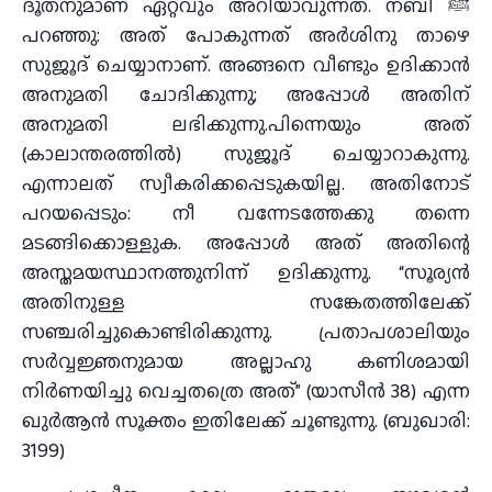
ദൂതനുമാണ് ഏറ്റവും അറിയാവുന്നത്. നബി ﷺ
പറഞ്ഞു: അത് പോകുന്നത് അർശിനു താഴെ
സുജൂദ് ചെയ്യാനാണ്. അങ്ങനെ വീണ്ടും ഉദിക്കാൻ
അനുമതി ചോദിക്കുന്നു; അപ്പോൾ അതിന്
അനുമതി ലഭിക്കുന്നു.പിന്നെയും അത്
(കാലാന്തരത്തിൽ) സുജൂദ് ചെയ്യാറാകുന്നു.
എന്നാലത് സ്വീകരിക്കപ്പെടുകയില്ല. അതിനോട്
പറയപ്പെടും: നീ വന്നേടത്തേക്കു തന്നെ
മടങ്ങിക്കൊള്ളുക. അപ്പോൾ അത് അതിന്റെ
അസ്തമയസ്ഥാനത്തുനിന്ന് ഉദിക്കുന്നു. “സൂര്യൻ
അതിനുള്ള സങ്കേതത്തിലേക്ക്
സഞ്ചരിച്ചുകൊണ്ടിരിക്കുന്നു. പ്രതാപശാലിയും
സർവ്വജ്ഞനുമായ അല്ലാഹു കണിശമായി
നിർണയിച്ചു വെച്ചതത്രെ അത്” (യാസീൻ 38) എന്ന
ഖുർആൻ സൂക്തം ഇതിലേക്ക് ചൂണ്ടുന്നു. (ബുഖാരി:
3199)