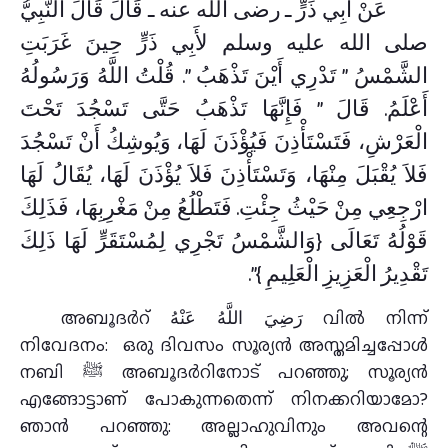
عَنْ أَبِي ذَرٍّ ـ رضى الله عنه ـ قَالَ قَالَ النَّبِيُّ
صلى الله عليه وسلم لأَبِي ذَرٍّ حِينَ غَرَبَتِ
الشَّمْسُ ‏”‏ تَدْرِي أَيْنَ تَذْهَبُ ‏”‏‏.‏ قُلْتُ اللَّهُ وَرَسُولُهُ
أَعْلَمُ‏.‏ قَالَ ‏”‏ فَإِنَّهَا تَذْهَبُ حَتَّى تَسْجُدَ تَحْتَ
الْعَرْشِ، فَتَسْتَأْذِنَ فَيُؤْذَنَ لَهَا، وَيُوشِكُ أَنْ تَسْجُدَ
فَلاَ يُقْبَلَ مِنْهَا، وَتَسْتَأْذِنَ فَلاَ يُؤْذَنَ لَهَا، يُقَالُ لَهَا
ارْجِعِي مِنْ حَيْثُ جِئْتِ‏.‏ فَتَطْلُعُ مِنْ مَغْرِبِهَا، فَذَلِكَ
قَوْلُهُ تَعَالَى ‏{‏وَالشَّمْسُ تَجْرِي لِمُسْتَقَرٍّ لَهَا ذَلِكَ
تَقْدِيرُ الْعَزِيزِ الْعَلِيمِ ‏}‏‏”‏‏.‏
അബൂദർറ് رَضِيَ اللَّهُ عَنْهُ വിൽ നിന്ന്
നിവേദനം: ഒരു ദിവസം സൂര്യൻ അസ്തമിച്ചപ്പോൾ
നബി ﷺ അബൂദർറിനോട് പറഞ്ഞു; സൂര്യൻ
എങ്ങോട്ടാണ് പോകുന്നതെന്ന് നിനക്കറിയാമോ?
ഞാൻ പറഞ്ഞു: അല്ലാഹുവിനും അവന്റെ