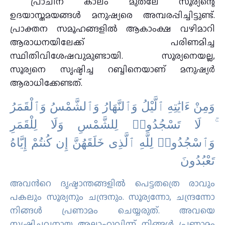
പ്രാചീന കാലം മുതലേ സൂര്യന്റെ
ഉദയാസ്തമയങ്ങള്‍ മനുഷ്യരെ അമ്പരപ്പിച്ചിട്ടുണ്ട്.
പ്രാക്തന സമൂഹങ്ങളില്‍ ആകാംക്ഷ വഴിമാറി
ആരാധനയിലേക്ക് പരിണമിച്ച
സ്ഥിതിവിശേഷവുമുണ്ടായി. സൂര്യനെയല്ല,
സൂര്യനെ സൃഷ്ടിച്ച റബ്ബിനെയാണ് മനുഷ്യര്‍
ആരാധിക്കേണ്ടത്.
وَمِنْ ءَايَٰتِهِ ٱلَّيْلُ وَٱلنَّهَارُ وَٱلشَّمْسُ وَٱلْقَمَرُ
ۚ لَا تَسْجُدُوا۟ لِلشَّمْسِ وَلَا لِلْقَمَرِ
وَٱسْجُدُوا۟ لِلَّهِ ٱلَّذِى خَلَقَهُنَّ إِن كُنتُمْ إِيَّاهُ
تَعْبُدُونَ
അവന്‍റെ ദൃഷ്ടാന്തങ്ങളില്‍ പെട്ടതത്രെ രാവും
പകലും സൂര്യനും ചന്ദ്രനും. സൂര്യന്നോ, ചന്ദ്രന്നോ
നിങ്ങള്‍ പ്രണാമം ചെയ്യരുത്‌. അവയെ
സൃഷ്ടിച്ചവനായ അല്ലാഹുവിന്ന് നിങ്ങള്‍ പ്രണാമം