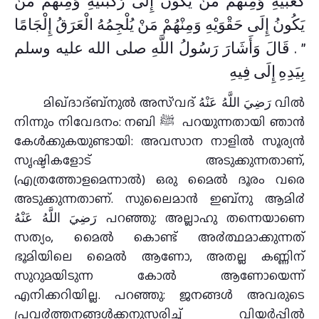
كَعْبَيْهِ وَمِنْهُمْ مَنْ يَكُونُ إِلَى رُكْبَتَيْهِ وَمِنْهُمْ مَنْ
يَكُونُ إِلَى حَقْوَيْهِ وَمِنْهُمْ مَنْ يُلْجِمُهُ الْعَرَقُ إِلْجَامًا
‏”‏ ‏.‏ قَالَ وَأَشَارَ رَسُولُ اللَّهِ صلى الله عليه وسلم
بِيَدِهِ إِلَى فِيهِ
മിഖ്ദാദ്ബ്നുല്‍ അസ്’വദ് رَضِيَ اللَّهُ عَنْهُ വിൽ
നിന്നും നിവേദനം: നബി ﷺ പറയുന്നതായി ഞാന്‍
കേള്‍ക്കുകയുണ്ടായി: അവസാന നാളില്‍ സൂര്യന്‍
സൃഷ്ടികളോട് അടുക്കുന്നതാണ്,
(എത്രത്തോളമെന്നാല്‍) ഒരു മൈല്‍ ദൂരം വരെ
അടുക്കുന്നതാണ്. സുലൈമാന്‍ ഇബ്നു ആമി൪
رَضِيَ اللَّهُ عَنْهُ പറഞ്ഞു: അല്ലാഹു തന്നെയാണെ
സത്യം, മൈല്‍ കൊണ്ട് അ൪ത്ഥമാക്കുന്നത്
ഭൂമിയിലെ മൈല്‍ ആണോ, അതല്ല കണ്ണിന്
സുറുമയിടുന്ന കോല്‍ ആണോയെന്ന്
എനിക്കറിയില്ല. പറഞ്ഞു: ജനങ്ങള്‍ അവരുടെ
പ്രവ൪ത്തനങ്ങള്‍ക്കനുസരിച്ച് വിയര്‍പ്പില്‍