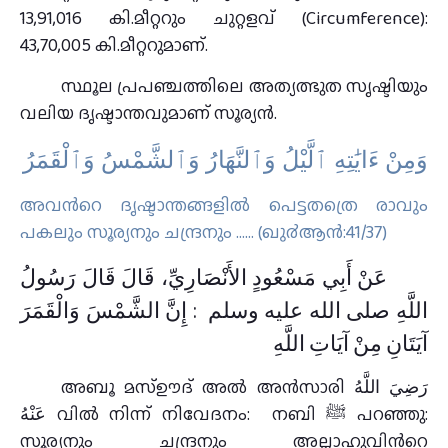
13,91,016 കി.മീറ്ററും ചുറ്റളവ് (Circumference):
43,70,005 കി.മീറ്ററുമാണ്.
സ്ഥൂല പ്രപഞ്ചത്തിലെ അത്യത്ഭുത സൃഷ്ടിയും
വലിയ ദൃഷ്ടാന്തവുമാണ് സൂര്യന്‍.
وَمِنْ ءَايَٰتِهِ ٱلَّيْلُ وَٱلنَّهَارُ وَٱلشَّمْسُ وَٱلْقَمَرُ
അവന്‍റെ ദൃഷ്ടാന്തങ്ങളില്‍ പെട്ടതത്രെ രാവും
പകലും സൂര്യനും ചന്ദ്രനും …… (ഖു൪ആന്‍:41/37)
عَنْ أَبِي مَسْعُودٍ الأَنْصَارِيِّ، قَالَ قَالَ رَسُولُ
اللَّهِ صلى الله عليه وسلم ‏ :‏ إِنَّ الشَّمْسَ وَالْقَمَرَ
آيَتَانِ مِنْ آيَاتِ اللَّهِ
അബൂ മസ്ഊദ് അല്‍ അന്‍സാരി رَضِيَ اللَّهُ
عَنْهُ വിൽ നിന്ന് നിവേദനം: നബി ﷺ പറഞ്ഞു:
സൂര്യനും ചന്ദ്രനും അല്ലാഹുവിന്‍റെ