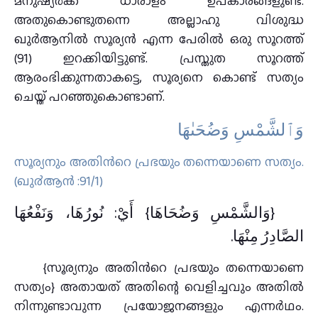
മനുഷ്യര്‍ക്ക് ധാരാളം ഉപകാരങ്ങളുണ്ട്.
അതുകൊണ്ടുതന്നെ അല്ലാഹു വിശുദ്ധ
ഖുര്‍ആനിൽ സൂര്യൻ എന്ന പേരിൽ ഒരു സൂറത്ത്
(91) ഇറക്കിയിട്ടുണ്ട്. പ്രസ്തുത സൂറത്ത്
ആരംഭിക്കുന്നതാകട്ടെ, സൂര്യനെ കൊണ്ട് സത്യം
ചെയ്ത് പറഞ്ഞുകൊണ്ടാണ്.
وَٱلشَّمْسِ وَضُحَىٰهَا
സൂര്യനും അതിന്‍റെ പ്രഭയും തന്നെയാണെ സത്യം.
(ഖു൪ആന്‍ :91/1)
{وَالشَّمْسِ وَضُحَاهَا} أَيْ: نُورُهَا، وَنَفْعُهَا
الصَّادِرُ مِنْهَا.
{സൂര്യനും അതിന്‍റെ പ്രഭയും തന്നെയാണെ
സത്യം} അതായത് അതിന്റെ വെളിച്ചവും അതില്‍
നിന്നുണ്ടാവുന്ന പ്രയോജനങ്ങളും എന്നര്‍ഥം.