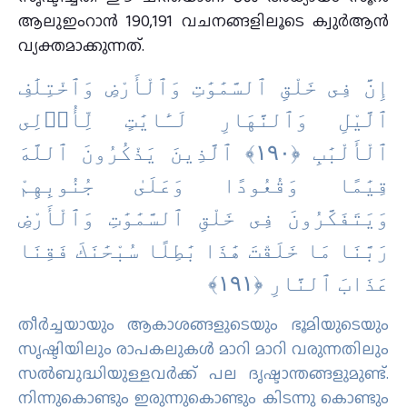
ആലുഇംറാന്‍ 190,191 വചനങ്ങളിലൂടെ ക്വുര്‍ആന്‍
വ്യക്തമാക്കുന്നത്.
إِنَّ فِى خَلْقِ ٱلسَّمَٰوَٰتِ وَٱلْأَرْضِ وَٱخْتِلَٰفِ
ٱلَّيْلِ وَٱلنَّهَارِ لَـَٔايَٰتٍ لِّأُو۟لِى
ٱلْأَلْبَٰبِ ‎﴿١٩٠﴾‏ ٱلَّذِينَ يَذْكُرُونَ ٱللَّهَ
قِيَٰمًا وَقُعُودًا وَعَلَىٰ جُنُوبِهِمْ
وَيَتَفَكَّرُونَ فِى خَلْقِ ٱلسَّمَٰوَٰتِ وَٱلْأَرْضِ
رَبَّنَا مَا خَلَقْتَ هَٰذَا بَٰطِلًا سُبْحَٰنَكَ فَقِنَا
عَذَابَ ٱلنَّارِ ‎﴿١٩١﴾
തീര്‍ച്ചയായും ആകാശങ്ങളുടെയും ഭൂമിയുടെയും
സൃഷ്ടിയിലും രാപകലുകള്‍ മാറി മാറി വരുന്നതിലും
സല്‍ബുദ്ധിയുള്ളവര്‍ക്ക് പല ദൃഷ്ടാന്തങ്ങളുമുണ്ട്.
നിന്നുകൊണ്ടും ഇരുന്നുകൊണ്ടും കിടന്നു കൊണ്ടും