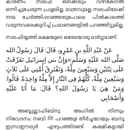
കാരണം സലഫ് ഒരിക്കലും വഴികേടില്‍
ഒന്നിച്ചുചേരുന്ന പ്രശ്നമില്ല. മാത്രവുമല്ല സലഫിലേക്ക്
നന്മ ചേര്‍ത്തിപ്പറഞ്ഞതുപോലെ പില്‍കാലത്ത്
വരുന്നവരെക്കുറിച്ച് പ്രമാണങ്ങളില്‍ പറഞ്ഞിട്ടുമില്ല.
സലഫിയ്യത്ത് രക്ഷയുടെ ഒരേയൊരു മാര്‍ഗ്ഗമാണ്.
عَنْ عَبْدِ اللَّهِ بنِ عَمْرٍو، قَالَ: قَالَ رَسُولُ الله
صَلَّى الله عَلَيْهِ وَسَلَّم:«وَإِنَّ بني إسرائيل تَفَرَّقَتْ
عَلَى ثِنْتَيْنِ وَسَبْعِينَ مِلَّةً، وَتَفْتَرِقُ أُمَّتِي عَلَى ثَلاَثٍ
وَسَبْعِينَ مِلَّةً، كُلُّهُمْ فِي النَّارِ إِلاَّ مِلَّةً وَاحِدَةً. قَالُوا:
وَمَنْ هِيَ يَا رَسُولَ اللهِ؟ قَالَ: مَا أَنَا عَلَيْهِ
وَأَصْحَابِي
അബ്ദുല്ലാഹിബ്നു അംറില്‍ നിന്നും
നിവേദനം: നബി ﷺ പറഞ്ഞുഃ തീര്‍ച്ചയായും ബനൂ
ഇസ്രാഈല്യര്‍ എഴുപത്തിരണ്ട് കക്ഷികളായി