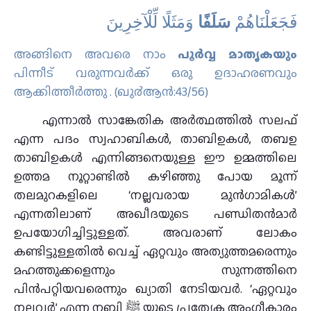
فَجَعَلْنَاهُمْ
سَلَفًا
وَمَثَلًا لِّلْآخِرِينَ
അങ്ങിനെ അവരെ നാം
പൂർവ്വ മാതൃകയും
പിന്നീട്‌ വരുന്നവർക്ക്‌ ഒരു ഉദാഹരണവും
ആക്കിത്തീർത്തു . (ഖു൪ആന്‍:43/56)
എന്നാൽ സാങ്കേതിക അർത്ഥത്തിൽ സലഫ്‌
എന്ന പദം സ്വഹാബികൾ, താബിഉകൾ, തബഉ
താബിഉകൾ എന്നിങ്ങനെയുള്ള ഈ ഉമ്മത്തിലെ
ഉത്തമ നൂറ്റാണ്ടിൽ കഴിഞ്ഞു പോയ മൂന്ന്‌
തലമുറകളിലെ ‘നല്ലവരായ മുൻഗാമികൾ’
എന്നതിലാണ്‌ അഖീദയുടെ പണ്ഡിതൻമാർ
ഉപയോഗിച്ചിട്ടുള്ളത്‌. അവരാണ്‌ ലോകം
കണ്ടിട്ടുള്ളതിൽ വെച്ച്‌ ഏറ്റവും അത്യുത്തമരെന്നും
മഹത്തുക്കളെന്നും സുന്നത്തിനെ
പിൻപറ്റിയവരെന്നും ഖ്യാതി നേടിയവർ. ‘ഏറ്റവും
നല്ലവര്‍’ എന്ന നബി ﷺ യുടെ പ്രത്യേക അംഗീകാരം