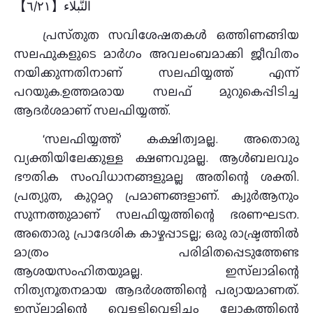
النُّبلاء【٦/٢١】
പ്രസ്‌തുത സവിശേഷതകള്‍ ഒത്തിണങ്ങിയ
സലഫുകളുടെ മാര്‍ഗം അവലംബമാക്കി ജീവിതം
നയിക്കുന്നതിനാണ് സലഫിയ്യത്ത്‌ എന്ന്‌
പറയുക.ഉത്തമരായ സലഫ് മുറുകെപ്പിടിച്ച
ആദര്‍ശമാണ് സലഫിയ്യത്ത്.
‘സലഫിയ്യത്ത്’ കക്ഷിത്വമല്ല. അതൊരു
വ്യക്തിയിലേക്കുള്ള ക്ഷണവുമല്ല. ആള്‍ബലവും
ഭൗതിക സംവിധാനങ്ങളുമല്ല അതിന്റെ ശക്തി.
പ്രത്യുത, കുറ്റമറ്റ പ്രമാണങ്ങളാണ്. ക്വുര്‍ആനും
സുന്നത്തുമാണ് സലഫിയ്യത്തിന്റെ ഭരണഘടന.
അതൊരു പ്രാദേശിക കാഴ്ചപ്പാടല്ല; ഒരു രാഷ്ട്രത്തില്‍
മാത്രം പരിമിതപ്പെടുത്തേണ്ട
ആശയസംഹിതയുമല്ല. ഇസ്‌ലാമിന്റെ
നിത്യനൂതനമായ ആദര്‍ശത്തിന്റെ പര്യായമാണത്.
ഇസ്‌ലാമിന്റെ വെള്ളിവെളിച്ചം ലോകത്തിന്റെ