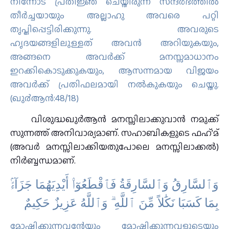
നിന്നോട് പ്രതിജ്ഞ ചെയ്തിരുന്ന സന്ദര്‍ഭത്തില്‍
തീര്‍ച്ചയായും അല്ലാഹു അവരെ പറ്റി
തൃപ്തിപ്പെട്ടിരിക്കുന്നു. അവരുടെ
ഹൃദയങ്ങളിലുള്ളത് അവന്‍ അറിയുകയും,
അങ്ങനെ അവര്‍ക്ക് മനസ്സമാധാനം
ഇറക്കികൊടുക്കുകയും, ആസന്നമായ വിജയം
അവര്‍ക്ക് പ്രതിഫലമായി നല്‍കുകയും ചെയ്തു.
(ഖു൪ആന്‍:48/18)
വിശുദ്ധഖുര്‍ആന്‍ മനസ്സിലാക്കുവാന്‍ നമുക്ക്
സുന്നത്ത് അനിവാര്യമാണ്. സഹാബികളുടെ ഫഹ്’മ്
(അവര്‍ മനസ്സിലാക്കിയതുപോലെ മനസ്സിലാക്കല്‍)
നിര്‍ബ്ബന്ധമാണ്.
ﻭَٱﻟﺴَّﺎﺭِﻕُ ﻭَٱﻟﺴَّﺎﺭِﻗَﺔُ ﻓَﭑﻗْﻄَﻌُﻮٓا۟ ﺃَﻳْﺪِﻳَﻬُﻤَﺎ ﺟَﺰَآءًۢ
ﺑِﻤَﺎ ﻛَﺴَﺒَﺎ ﻧَﻜَٰﻼً ﻣِّﻦَ ٱﻟﻠَّﻪِ ۗ ﻭَٱﻟﻠَّﻪُ ﻋَﺰِﻳﺰٌ ﺣَﻜِﻴﻢٌ
മോഷ്ടിക്കുന്നവന്റേയും മോഷ്ടിക്കുന്നവളുടെയും