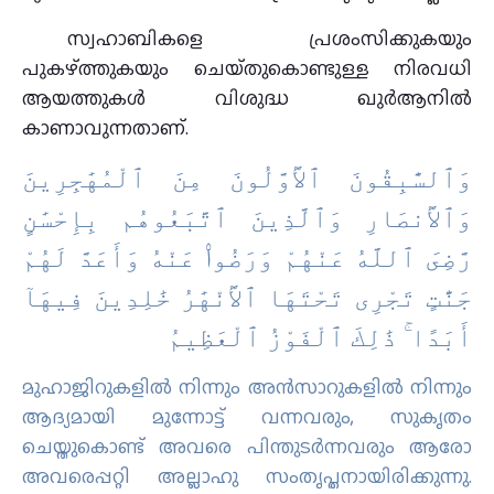
സ്വഹാബികളെ പ്രശംസിക്കുകയും
പുകഴ്‌ത്തുകയും ചെയ്‌തുകൊണ്ടുള്ള നിരവധി
ആയത്തുകള്‍ വിശുദ്ധ ഖുര്‍ആനില്‍
കാണാവുന്നതാണ്‌.
ﻭَٱﻟﺴَّٰﺒِﻘُﻮﻥَ ٱﻷَْﻭَّﻟُﻮﻥَ ﻣِﻦَ ٱﻟْﻤُﻬَٰﺠِﺮِﻳﻦَ
ﻭَٱﻷَْﻧﺼَﺎﺭِ ﻭَٱﻟَّﺬِﻳﻦَ ٱﺗَّﺒَﻌُﻮﻫُﻢ ﺑِﺈِﺣْﺴَٰﻦٍ
ﺭَّﺿِﻰَ ٱﻟﻠَّﻪُ ﻋَﻨْﻬُﻢْ ﻭَﺭَﺿُﻮا۟ ﻋَﻨْﻪُ ﻭَﺃَﻋَﺪَّ ﻟَﻬُﻢْ
ﺟَﻨَّٰﺖٍ ﺗَﺠْﺮِﻯ ﺗَﺤْﺘَﻬَﺎ ٱﻷَْﻧْﻬَٰﺮُ ﺧَٰﻠِﺪِﻳﻦَ ﻓِﻴﻬَﺎٓ
ﺃَﺑَﺪًا ۚ ﺫَٰﻟِﻚَ ٱﻟْﻔَﻮْﺯُ ٱﻟْﻌَﻈِﻴﻢُ
മുഹാജിറുകളില്‍ നിന്നും അന്‍സാറുകളില്‍ നിന്നും
ആദ്യമായി മുന്നോട്ട് വന്നവരും, സുകൃതം
ചെയ്തുകൊണ്ട് അവരെ പിന്തുടര്‍ന്നവരും ആരോ
അവരെപ്പറ്റി അല്ലാഹു സംതൃപ്തനായിരിക്കുന്നു.