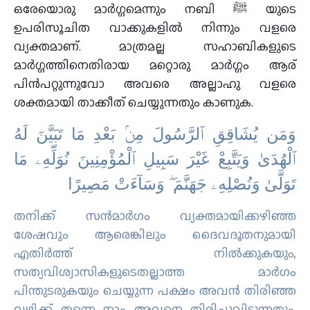
ഒരേയൊരു മാര്‍ഗ്ഗമെന്നും നബി ﷺ യുടെ
ഉപരിസൂചിത വാക്കുകളില്‍ നിന്നും വളരെ
വ്യക്തമാണ്. മാത്രമല്ല സഹാബികളുടെ
മാര്‍ഗ്ഗത്തിനെതിരായ മറ്റൊരു മാര്‍ഗ്ഗം ആര്
പിന്‍പറ്റുന്നുവോ അവരെ അല്ലാഹു വളരെ
ശക്തമായി താക്കീത് ചെയ്യുന്നതും കാണുക.
ﻭَﻣَﻦ ﻳُﺸَﺎﻗِﻖِ ٱﻟﺮَّﺳُﻮﻝَ ﻣِﻦۢ ﺑَﻌْﺪِ ﻣَﺎ ﺗَﺒَﻴَّﻦَ ﻟَﻪُ
ٱﻟْﻬُﺪَﻯٰ ﻭَﻳَﺘَّﺒِﻊْ ﻏَﻴْﺮَ ﺳَﺒِﻴﻞِ ٱﻟْﻤُﺆْﻣِﻨِﻴﻦَ ﻧُﻮَﻟِّﻪِۦ ﻣَﺎ
ﺗَﻮَﻟَّﻰٰ ﻭَﻧُﺼْﻠِﻪِۦ ﺟَﻬَﻨَّﻢَ ۖ ﻭَﺳَﺎٓءَﺕْ ﻣَﺼِﻴﺮًا
തനിക്ക് സന്‍മാര്‍ഗം വ്യക്തമായിക്കഴിഞ്ഞ
ശേഷവും ആരെങ്കിലും ദൈവദൂതനുമായി
എതിര്‍ത്ത് നില്‍ക്കുകയും,
സത്യവിശ്വാസികളുടെതല്ലാത്ത മാര്‍ഗം
പിന്തുടരുകയും ചെയ്യുന്ന പക്ഷം അവന്‍ തിരിഞ്ഞ
വഴിക്ക് തന്നെ നാം അവനെ തിരിച്ചുവിടുന്നതും,