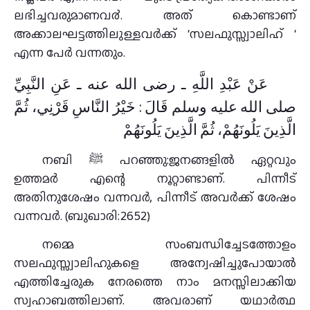
ലഭിച്ചവരുമാണവ൪. അത്‌ കൊണ്ടാണ്‌
അക്കാലഘട്ടത്തിലുള്ളവർക്ക്‌ ‘സലഫുസ്സ്വാലിഹ്‌ ‘
എന്ന പേർ വന്നതും.
عَنْ عَبْدِ اللَّهِ ـ رضى الله عنه ـ عَنِ النَّبِيِّ
صلى الله عليه وسلم قَالَ ‏:‏ خَيْرُ النَّاسِ قَرْنِي، ثُمَّ
الَّذِينَ يَلُونَهُمْ، ثُمَّ الَّذِينَ يَلُونَهُمْ
നബി ﷺ പറഞ്ഞു:ജനങ്ങളില്‍ ഏറ്റവും
ഉത്തമര്‍ എന്റെ നൂറ്റാണ്ടാണ്‌. പിന്നീട്
അതിനുശേഷം വന്നവര്‍, പിന്നീട് അവര്‍ക്ക് ശേഷം
വന്നവര്‍. (ബുഖാരി:2652)
നമ്മെ സംബന്ധിച്ചേടത്തോളം
സലഫുസ്സ്വാലിഹുകളെ അന്വേഷിച്ചുപോയാല്‍
എത്തിച്ചേരുക നേരത്തെ നാം മനസ്സിലാക്കിയ
സ്വഹാബത്തിലാണ്‌. അവരാണ്‌ യഥാര്‍ത്ഥ