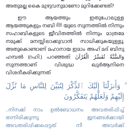
അതുമല്ല കൈ മുഴുവനുമാണോ മുറിക്കേണ്ടത്?
ഈ ആയത്തും ഇതുപോലുള്ള
ആയത്തുകളും നബി ﷺ യുടെ സുന്നത്തില്‍ നിന്നും
സഹാബികളുടെ ജീവിതത്തില്‍ നിന്നും മാത്രമേ
നമുക്ക് മനസ്സിലാക്കുവാന്‍ സാധിക്കുകയുള്ളൂ.
അതുകൊണ്ടാണ് മഹാനായ ഇമാം അഹ് മദ് ബിനു
ഹമ്പല്‍ (റഹി.) പറഞ്ഞത്: وَالسُّنَّةُ تُفَسِّرُ الْقُرْآنَ
സുന്നത്താണ് വിശുദ്ധ ഖുര്‍ആനിനെ
വിശദീകരിക്കുന്നത്
ۗ ﻭَﺃَﻧﺰَﻟْﻨَﺎٓ ﺇِﻟَﻴْﻚَ ٱﻟﺬِّﻛْﺮَ ﻟِﺘُﺒَﻴِّﻦَ ﻟِﻠﻨَّﺎﺱِ ﻣَﺎ ﻧُﺰِّﻝَ
ﺇِﻟَﻴْﻬِﻢْ ﻭَﻟَﻌَﻠَّﻬُﻢْ ﻳَﺘَﻔَﻜَّﺮُﻭﻥَ
…നിനക്ക് നാം ഉല്‍ബോധനം അവതരിപ്പിച്ച്
തന്നിരിക്കുന്നു. ജനങ്ങള്‍ക്കായി
അവതരിപ്പിക്കപ്പെട്ടത് നീ അവര്‍ക്ക്