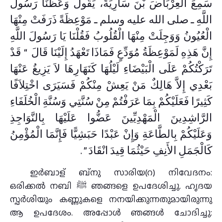
سَمِعَ الْعِرْبَاضَ بْنَ سَارِيَةَ، يَقُولُ وَعَظَنَا رَسُولُ
اللَّهِ ـ صلى الله عليه وسلم ـ مَوْعِظَةً ذَرَفَتْ مِنْهَا
الْعُيُونُ وَوَجِلَتْ مِنْهَا الْقُلُوبُ فَقُلْنَا يَا رَسُولَ اللَّهِ
إِنَّ هَذِهِ لَمَوْعِظَةُ مُوَدِّعٍ فَمَاذَا تَعْهَدُ إِلَيْنَا قَالَ ‏ “‏ قَدْ
تَرَكْتُكُمْ عَلَى الْبَيْضَاءِ لَيْلُهَا كَنَهَارِهَا لاَ يَزِيغُ عَنْهَا
بَعْدِي إِلاَّ هَالِكٌ مَنْ يَعِشْ مِنْكُمْ فَسَيَرَى اخْتِلاَفًا
كَثِيرًا فَعَلَيْكُمْ بِمَا عَرَفْتُمْ مِنْ سُنَّتِي وَسُنَّةِ الْخُلَفَاءِ
الرَّاشِدِينَ الْمَهْدِيِّينَ عَضُّوا عَلَيْهَا بِالنَّوَاجِذِ
وَعَلَيْكُمْ بِالطَّاعَةِ وَإِنْ عَبْدًا حَبَشِيًّا فَإِنَّمَا الْمُؤْمِنُ
كَالْجَمَلِ الأَنِفِ حَيْثُمَا قِيدَ انْقَادَ ‏”‏ ‏.‏
ഇര്‍ബാള് ബ്നു സാരിയ(റ) നിവേദനം:
ഒരിക്കല്‍ നബി ﷺ ഞങ്ങളെ ഉപദേശിച്ചു. ഹൃദയ
സ്പര്‍ശിയും കണ്ണുകളെ നനയിക്കുന്നതുമായിരുന്നു
ആ ഉപദേശം. അപ്പോള്‍ ഞങ്ങള്‍ ചോദിച്ചു: