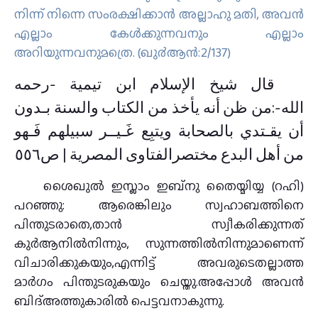
നിന്ന് നിന്നെ സംരക്ഷിക്കാന്‍ അല്ലാഹു മതി, അവന്‍
എല്ലാം കേള്‍ക്കുന്നവനും എല്ലാം
അറിയുന്നവനുമത്രെ. (ഖു൪ആന്‍:2/137)
قال شيخ الإسلام ‏ابن تيمية -رحمه
الله-:من ظن أنه يأخذ من الكتاب والسنة بـدون
أن يقـتدي بالصحابة ويتبِع غَـيــر سبيلهم فَـهو
من أهل البدع مختصرالفتاوى المصرية | ص٥٥٦
ശൈഖുൽ ഇസ്ലാം ഇബ്നു തൈയ്മിയ്യ (റഹി)
പറഞ്ഞു: ആരെങ്കിലും സ്വഹാബത്തിനെ
പിന്തുടരാതെ,താന്‍ സ്വീകരിക്കുന്നത്
കുര്‍ആനില്‍നിന്നും, സുന്നത്തില്‍നിന്നുമാണെന്ന്
വിചാരിക്കുകയും,എന്നിട്ട് അവരുടെതല്ലാത്ത
മാര്‍ഗം പിന്തുടരുകയും ചെയ്തു.അപ്പോള്‍ അവന്‍
ബിദ്അത്തുകാരില്‍ പെട്ടവനാകുന്നു.