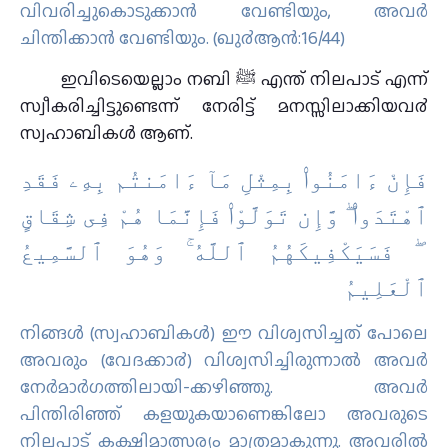
വിവരിച്ചുകൊടുക്കാന്‍ വേണ്ടിയും, അവര്‍
ചിന്തിക്കാന്‍ വേണ്ടിയും. (ഖു൪ആന്‍:16/44)
ഇവിടെയെല്ലാം നബി ﷺ എന്ത് നിലപാട് എന്ന്
സ്വീകരിച്ചിട്ടുണ്ടെന്ന് നേരിട്ട് മനസ്സിലാക്കിയവ൪
സ്വഹാബികള്‍ ആണ്.
ﻓَﺈِﻥْ ءَاﻣَﻨُﻮا۟ ﺑِﻤِﺜْﻞِ ﻣَﺎٓ ءَاﻣَﻨﺘُﻢ ﺑِﻪِۦ ﻓَﻘَﺪِ
ٱﻫْﺘَﺪَﻭا۟ ۖ ﻭَّﺇِﻥ ﺗَﻮَﻟَّﻮْا۟ ﻓَﺈِﻧَّﻤَﺎ ﻫُﻢْ ﻓِﻰ ﺷِﻘَﺎﻕٍ
ۖ ﻓَﺴَﻴَﻜْﻔِﻴﻜَﻬُﻢُ ٱﻟﻠَّﻪُ ۚ ﻭَﻫُﻮَ ٱﻟﺴَّﻤِﻴﻊُ
ٱﻟْﻌَﻠِﻴﻢُ
നിങ്ങള്‍ (സ്വഹാബികള്‍) ഈ വിശ്വസിച്ചത് പോലെ
അവരും (വേദക്കാ൪) വിശ്വസിച്ചിരുന്നാല്‍ അവര്‍
നേര്‍മാര്‍ഗത്തിലായി-ക്കഴിഞ്ഞു. അവര്‍
പിന്തിരിഞ്ഞ് കളയുകയാണെങ്കിലോ അവരുടെ
നിലപാട് കക്ഷിമാത്സര്യം മാത്രമാകുന്നു. അവരില്‍