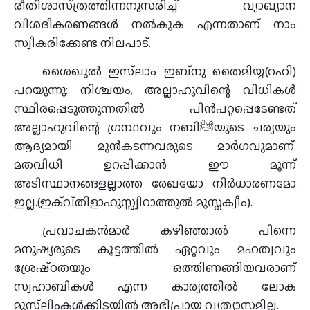
രീതിശാസ്‌ത്രത്തിന്നനുസരിച്ച്‌ വ്യാഖ്യാന
വിശദീകരണങ്ങള്‍ നല്‍കുക എന്നതാണ്‌ നാം
സ്വീകരിക്കേണ്ട നിലപാട്‌.
ശൈഖുൽ ഇസ്‌ലാം ഇബ്‌നു തൈമിയ്യ(റഹി)
പറയുന്നു: നിശ്ചയം, അല്ലാഹുവിന്റെ വിധികൾ
സ്ഥിരപ്പെടുത്തുന്നതിൽ പിൻപറ്റപ്പെടേണ്ടത്
അല്ലാഹുവിന്റെ ഗ്രന്ഥവും നബിﷺയുടെ ചര്യയും
ആദ്യമായി മുൻകടന്നവരുടെ മാർഗവുമാണ്.
മതവിധി ഉറപ്പിക്കാൻ ഈ മൂന്ന്
അടിസ്ഥാനങ്ങളല്ലാത്ത രേഖയോ നിർധാരണമോ
ഇല്ല.(ഇക്വ‌്തിളാഹുസ്സ്വിറാത്തുൽ മുസ്തക്വീം).
പ്രവാചകന്‍മാര്‍ കഴിഞ്ഞാല്‍ പിന്നെ
മനുഷ്യരുടെ കൂട്ടത്തില്‍ ഏറ്റവും മഹത്വവും
ശ്രേഷ്‌ഠതയും ഒത്തിണങ്ങിയവരാണ്‌
സ്വഹാബികള്‍ എന്ന കാര്യത്തില്‍ ലോക
മുസ്‌ലിംകള്‍ക്കിടയില്‍ അഭിപ്രായ വ്യത്യാസമില്ല.