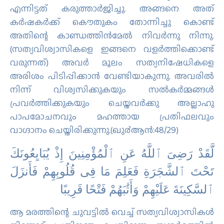
എന്നിട്ടത് കരുത്താര്‍ജിച്ചു. അങ്ങനെ അത്
കര്‍ഷകര്‍ക്ക് കൌതുകം തോന്നിച്ചു കൊണ്ട്
അതിന്റെ കാണ്ഡത്തിന്‍മേല്‍ നിവര്‍ന്നു നിന്നു.
(സത്യവിശ്വാസികളെ ഇങ്ങനെ വളര്‍ത്തിക്കൊണ്ട്
വരുന്നത്‌) അവര്‍ മൂലം സത്യനിഷേധികളെ
അരിശം പിടിപ്പിക്കാന്‍ വേണ്ടിയാകുന്നു. അവരില്‍
നിന്ന് വിശ്വസിക്കുകയും സല്‍കര്‍മ്മങ്ങള്‍
പ്രവര്‍ത്തിക്കുകയും ചെയ്തവര്‍ക്കു അല്ലാഹു
പാപമോചനവും മഹത്തായ പ്രതിഫലവും
വാഗ്ദാനം ചെയ്തിരിക്കുന്നു.(ഖു൪ആന്‍:48/29)
ﻟَّﻘَﺪْ ﺭَﺿِﻰَ ٱﻟﻠَّﻪُ ﻋَﻦِ ٱﻟْﻤُﺆْﻣِﻨِﻴﻦَ ﺇِﺫْ ﻳُﺒَﺎﻳِﻌُﻮﻧَﻚَ
ﺗَﺤْﺖَ ٱﻟﺸَّﺠَﺮَﺓِ ﻓَﻌَﻠِﻢَ ﻣَﺎ ﻓِﻰ ﻗُﻠُﻮﺑِﻬِﻢْ ﻓَﺄَﻧﺰَﻝَ
ٱﻟﺴَّﻜِﻴﻨَﺔَ ﻋَﻠَﻴْﻬِﻢْ ﻭَﺃَﺛَٰﺒَﻬُﻢْ ﻓَﺘْﺤًﺎ ﻗَﺮِﻳﺒًﺎ
ആ മരത്തിന്റെ ചുവട്ടില്‍ വെച്ച് സത്യവിശ്വാസികള്‍