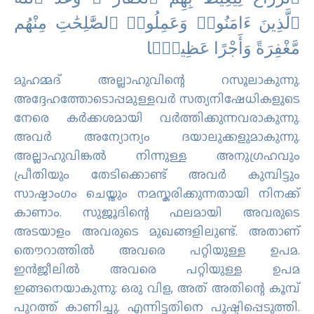
ٱﻟَّﺬِﻳﻦَ ءَاﻣَﻨُﻮا۟ ﻭَﻋَﻤِﻠُﻮا۟ ٱﻟﺼَّٰﻠِﺤَٰﺖِ ﻣِﻨْﻬُﻢ
ﻣَّﻐْﻔِﺮَﺓً ﻭَﺃَﺟْﺮًا ﻋَﻈِﻴﻤًۢﺎ
മുഹമ്മദ് അല്ലാഹുവിന്റെ റസൂലാകുന്നു.
അദ്ദേഹത്തോടൊപ്പമുള്ളവര്‍ സത്യനിഷേധികളുടെ
നേരെ കര്‍ക്കശമായി വര്‍ത്തിക്കുന്നവരാകുന്നു.
അവര്‍ അന്യോന്യം ദയാലുക്കളുമാകുന്നു.
അല്ലാഹുവിങ്കല്‍ നിന്നുള്ള അനുഗ്രഹവും
പ്രീതിയും തേടിക്കൊണ്ട് അവര്‍ കുമ്പിട്ടും
സാഷ്ടാംഗം ചെയ്തും നമസ്കരിക്കുന്നതായി നിനക്ക്
കാണാം. സുജൂദിന്റെ ഫലമായി അവരുടെ
അടയാളം അവരുടെ മുഖങ്ങളിലുണ്ട്‌. അതാണ്
തൌറാത്തില്‍ അവരെ പറ്റിയുള്ള ഉപമ.
ഇന്‍ജീലില്‍ അവരെ പറ്റിയുള്ള ഉപമ
ഇങ്ങനെയാകുന്നു: ഒരു വിള, അത് അതിന്റെ കൂമ്പ്
പുറത്ത് കാണിച്ചു. എന്നിട്ടതിനെ പുഷ്ടിപ്പെടുത്തി.