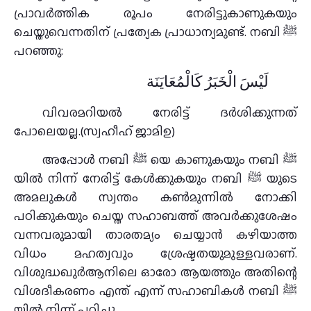
പ്രാവര്‍ത്തിക രൂപം നേരിട്ടുകാണുകയും
ചെയ്തുവെന്നതിന് പ്രത്യേക പ്രാധാന്യമുണ്ട്. നബി ﷺ
പറഞ്ഞു:
لَيْسَ الْخَبَرُ كَالْمُعَايَنَة
വിവരമറിയല്‍ നേരിട്ട് ദര്‍ശിക്കുന്നത്
പോലെയല്ല.(സ്വഹീഹ് ജാമിഉ)
അപ്പോള്‍ നബി ﷺ യെ കാണുകയും നബി ﷺ
യില്‍ നിന്ന് നേരിട്ട് കേള്‍ക്കുകയും നബി ﷺ യുടെ
അമലുകള്‍ സ്വന്തം കണ്‍മുന്നില്‍ നോക്കി
പഠിക്കുകയും ചെയ്ത സഹാബത്ത് അവര്‍ക്കുശേഷം
വന്നവരുമായി താരതമ്യം ചെയ്യാന്‍ കഴിയാത്ത
വിധം മഹത്വവും ശ്രേഷ്ടതയുമുള്ളവരാണ്.
വിശുദ്ധഖുര്‍ആനിലെ ഓരോ ആയത്തും അതിന്റെ
വിശദീകരണം എന്ത് എന്ന് സഹാബികള്‍ നബി ﷺ
യില്‍ നിന്ന് പഠിച്ചു.