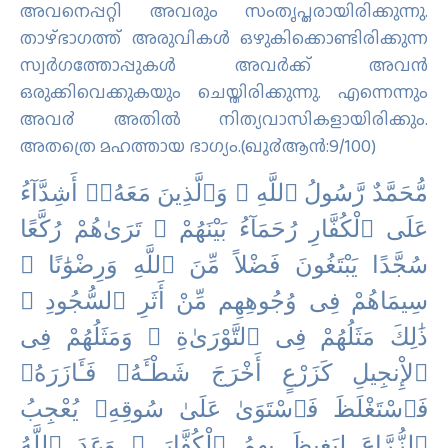
അവനെപ്പറ്റി അവരും സംതൃപ്തരായിരിക്കുന്നു.
താഴ്ഭാഗത്ത് അരുവികള്‍ ഒഴുകിക്കൊണ്ടിരിക്കുന്ന
സ്വര്‍ഗത്തോപ്പുകള്‍ അവര്‍ക്ക് അവന്‍
ഒരുക്കിവെക്കുകയും ചെയ്തിരിക്കുന്നു. എന്നെന്നും
അവ൪ അതില്‍ നിത്യവാസികളായിരിക്കും.
അതത്രെ മഹത്തായ ഭാഗ്യം.(ഖു൪ആന്‍:9/100)
ﻣُّﺤَﻤَّﺪٌ ﺭَّﺳُﻮﻝُ ٱﻟﻠَّﻪِ ۚ ﻭَٱﻟَّﺬِﻳﻦَ ﻣَﻌَﻪُۥٓ ﺃَﺷِﺪَّآءُ
ﻋَﻠَﻰ ٱﻟْﻜُﻔَّﺎﺭِ ﺭُﺣَﻤَﺎٓءُ ﺑَﻴْﻨَﻬُﻢْ ۖ ﺗَﺮَﻯٰﻫُﻢْ ﺭُﻛَّﻌًﺎ
ﺳُﺠَّﺪًا ﻳَﺒْﺘَﻐُﻮﻥَ ﻓَﻀْﻼً ﻣِّﻦَ ٱﻟﻠَّﻪِ ﻭَﺭِﺿْﻮَٰﻧًﺎ ۖ
ﺳِﻴﻤَﺎﻫُﻢْ ﻓِﻰ ﻭُﺟُﻮﻫِﻬِﻢ ﻣِّﻦْ ﺃَﺛَﺮِ ٱﻟﺴُّﺠُﻮﺩِ ۚ
ﺫَٰﻟِﻚَ ﻣَﺜَﻠُﻬُﻢْ ﻓِﻰ ٱﻟﺘَّﻮْﺭَﻯٰﺓِ ۚ ﻭَﻣَﺜَﻠُﻬُﻢْ ﻓِﻰ
ٱﻹِْﻧﺠِﻴﻞِ ﻛَﺰَﺭْﻉٍ ﺃَﺧْﺮَﺝَ ﺷَﻄْـَٔﻪُۥ ﻓَـَٔﺎﺯَﺭَﻩُۥ
ﻓَﭑﺳْﺘَﻐْﻠَﻆَ ﻓَﭑﺳْﺘَﻮَﻯٰ ﻋَﻠَﻰٰ ﺳُﻮﻗِﻪِۦ ﻳُﻌْﺠِﺐُ
ٱﻟﺰُّﺭَّاﻉَ ﻟِﻴَﻐِﻴﻆَ ﺑِﻬِﻢُ ٱﻟْﻜُﻔَّﺎﺭَ ۗ ﻭَﻋَﺪَ ٱﻟﻠَّﻪُ