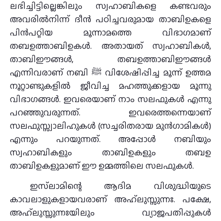
ലഭിച്ചിട്ടില്ലെങ്കിലും സ്വഹാബികളെ കണ്ടവരും
അവരില്‍നിന്ന്‌ ദീന്‍ പഠിച്ചവരുമായ താബിഉകളെ
പിന്‍പറ്റിയ മൂന്നാമത്തെ വിഭാഗമാണ്‌
തബഉത്താബിഉകള്‍. അതായത്‌ സ്വഹാബികള്‍,
താബിഈങ്ങള്‍, തബഉത്താബിഈങ്ങള്‍
എന്നിവരാണ് നബി ﷺ വിശേഷിപ്പിച്ച മൂന്ന്‌ ഉത്തമ
നൂറ്റാണ്ടുകളില്‍ ജീവിച്ച മഹത്തുക്കളായ മൂന്നു
വിഭാഗങ്ങള്‍. ഇവരെയാണ്‌ നാം സലഫുകള്‍ എന്നു
പറഞ്ഞുവരുന്നത്‌. ഇവരെത്തന്നെയാണ്‌
സലഫുസ്സ്വാലിഹുകള്‍ (സച്ചരിതരായ മുന്‍ഗാമികള്‍)
എന്നും പറയുന്നത്‌. അപ്പോൾ നബിയും
സ്വഹാബികളും താബിഉകളും തബഉ
താബിഉകളുമാണ്‌ ഈ ഉമ്മത്തിലെ സലഫുകൾ.
ഇസ്‌ലാമിന്റെ ആദിമ വിശുദ്ധിയുടെ
കാവലാളുകളായവരാണ് അഹ്‌ലുസ്സുന്നഃ. പക്ഷേ,
അഹ്‌ലുസ്സുന്നഃയിലും വ്യാജപതിപ്പുകള്‍