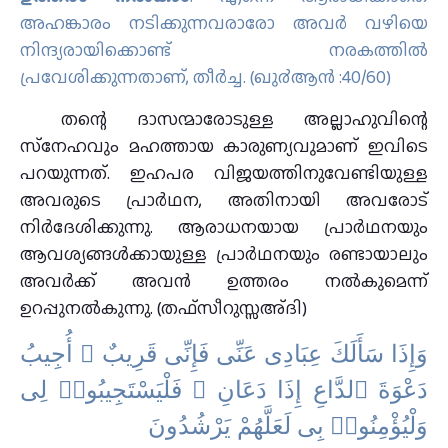
അഹങ്കാരം നടിക്കുന്നവരാരോ അവര്‍ വഴിയെ
നിന്ദ്യരായിക്കൊണ്ട് നരകത്തില്‍
പ്രവേശിക്കുന്നതാണ്‌, തീര്‍ച്ച. (ഖു൪ആന്‍ :40/60)
തന്റെ ദാസന്മാരോടുള്ള അല്ലാഹുവിന്റെ
സ്‌നേഹവും മഹത്തായ കാരുണ്യവുമാണ് ഇവിടെ
പറയുന്നത്. ഇഹപര വിജയത്തിനുവേണ്ടിയുള്ള
അവരുടെ പ്രാർഥന, അതിനായി അവരോട്
നിർദേശിക്കുന്നു. ആരാധനയായ പ്രാർഥനയും
ആവശ്യങ്ങൾക്കായുള്ള പ്രാർഥനയും രണ്ടായാലും
അവർക്ക് അവൻ ഉത്തരം നൽകുമെന്ന്
ഉറപ്പുനൽകുന്നു. (തഫ്സീറുസ്സഅ്ദി)
ﻭَﺇِﺫَا ﺳَﺄَﻟَﻚَ ﻋِﺒَﺎﺩِﻯ ﻋَﻨِّﻰ ﻓَﺈِﻧِّﻰ ﻗَﺮِﻳﺐٌ ۖ ﺃُﺟِﻴﺐُ
ﺩَﻋْﻮَﺓَ ٱﻟﺪَّاﻉِ ﺇِﺫَا ﺩَﻋَﺎﻥِ ۖ ﻓَﻠْﻴَﺴْﺘَﺠِﻴﺒُﻮا۟ ﻟِﻰ
ﻭَﻟْﻴُﺆْﻣِﻨُﻮا۟ ﺑِﻰ ﻟَﻌَﻠَّﻬُﻢْ ﻳَﺮْﺷُﺪُﻭﻥَ