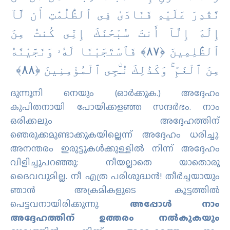
نَّقْدِرَ عَلَيْهِ فَنَادَىٰ فِى ٱلظُّلُمَٰتِ أَن لَّآ
إِلَٰهَ إِلَّآ أَنتَ سُبْحَٰنَكَ إِنِّى كُنتُ مِنَ
ٱلظَّٰلِمِينَ ‎﴿٨٧﴾‏ فَٱسْتَجَبْنَا لَهُۥ وَنَجَّيْنَٰهُ
مِنَ ٱلْغَمِّ ۚ وَكَذَٰلِكَ نُـۨجِى ٱلْمُؤْمِنِينَ ‎﴿٨٨﴾‏
ദുന്നൂനി നെയും (ഓര്‍ക്കുക.) അദ്ദേഹം
കുപിതനായി പോയിക്കളഞ്ഞ സന്ദര്‍ഭം. നാം
ഒരിക്കലും അദ്ദേഹത്തിന്
ഞെരുക്കമുണ്ടാക്കുകയില്ലെന്ന് അദ്ദേഹം ധരിച്ചു.
അനന്തരം ഇരുട്ടുകള്‍ക്കുള്ളില്‍ നിന്ന് അദ്ദേഹം
വിളിച്ചുപറഞ്ഞു: നീയല്ലാതെ യാതൊരു
ദൈവവുമില്ല. നീ എത്ര പരിശുദ്ധന്‍! തീര്‍ച്ചയായും
ഞാന്‍ അക്രമികളുടെ കൂട്ടത്തില്‍
പെട്ടവനായിരിക്കുന്നു.
അപ്പോള്‍ നാം
അദ്ദേഹത്തിന് ഉത്തരം നല്‍കുകയും