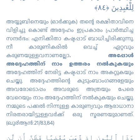
لِلْعَٰبِدِينَ ‎﴿٨٤﴾
അയ്യൂബിനെയും (ഓർക്കുക) തന്റെ രക്ഷിതാവിനെ
വിളിച്ചു കൊണ്ട്‌ അദ്ദേഹം ഇപ്രകാരം പ്രാർത്ഥിച്ച
സന്ദർഭം: എനിക്കിതാ കഷ്ടപ്പാട്‌ ബാധിച്ചിരിക്കുന്നു.
നീ കാരുണികരിൽ വെച്ച്‌ ഏറ്റവും
കരുണയുള്ളവനാണല്ലോ
. അപ്പോൾ
അദ്ദേഹത്തിന്‌ നാം ഉത്തരം നൽകുകയും
അദ്ദേഹത്തിന്‌ നേരിട്ട കഷ്ടപ്പാട്‌ നാം അകറ്റുകയും
ചെയ്തു. അദ്ദേഹത്തിന്റെ കുടുംബാംഗങ്ങളേയും
അവരോടൊപ്പം അവരുടെ അത്രയും പേരെ
വേറെയും നാം അദ്ദേഹത്തിന്‌ നൽകുകയും ചെയ്തു.
നമ്മുടെ പക്കൽ നിന്നുള്ള കാരുണ്യവും ആരാധാനാ
നിരതരായിട്ടുള്ളവർക്ക്‌ ഒരു സ്മരണയുമാണത്‌.
(ഖു൪ആന്‍:21/83,84)
وَذَا ٱلنُّونِ إِذ ذَّهَبَ مُغَٰضِبًا فَظَنَّ أَن لَّن