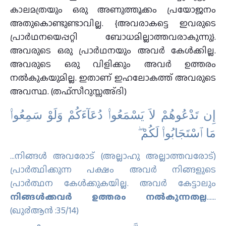
കാലമത്രയും ഒരു അണുത്തൂക്കം പ്രയോജനം
അതുകൊണ്ടുണ്ടാവില്ല. {അവരാകട്ടെ ഇവരുടെ
പ്രാർഥനയെപ്പറ്റി ബോധമില്ലാത്തവരാകുന്നു}.
അവരുടെ ഒരു പ്രാർഥനയും അവർ കേൾക്കില്ല.
അവരുടെ ഒരു വിളിക്കും അവർ ഉത്തരം
നൽകുകയുമില്ല. ഇതാണ് ഇഹലോകത്ത് അവരുടെ
അവസ്ഥ. (തഫ്സീറുസ്സഅ്ദി)
ﺇِﻥ ﺗَﺪْﻋُﻮﻫُﻢْ ﻻَ ﻳَﺴْﻤَﻌُﻮا۟ ﺩُﻋَﺎٓءَﻛُﻢْ ﻭَﻟَﻮْ ﺳَﻤِﻌُﻮا۟
ﻣَﺎ ٱﺳْﺘَﺠَﺎﺑُﻮا۟ ﻟَﻜُﻢْ ۖ
…നിങ്ങള്‍ അവരോട് (അല്ലാഹു അല്ലാത്തവരോട്)
പ്രാര്‍ത്ഥിക്കുന്ന പക്ഷം അവര്‍ നിങ്ങളുടെ
പ്രാര്‍ത്ഥന കേള്‍ക്കുകയില്ല. അവര്‍ കേട്ടാലും
നിങ്ങള്‍ക്കവര്‍ ഉത്തരം നല്‍കുന്നതല്ല
.…..
(ഖു൪ആന്‍ :35/14)