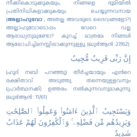
നീക്കികൊടുക്കുകയും, നിങ്ങളെ ഭൂമിയില്‍
പ്രതിനിധികളാക്കുകയും ചെയ്യുന്നവനായ
(
അല്ലാഹുവോ
, അതല്ല അവരുടെ ദൈവങ്ങളോ?)
അല്ലാഹുവോടൊപ്പം വേറെ വല്ല
ആരാധ്യനുമുണ്ടോ? കുറച്ച് മാത്രമേ നിങ്ങള്‍
ആലോചിച്ച്മനസ്സിലാക്കുന്നുള്ളൂ. (ഖു൪ആന്‍ :27/62)
إِنَّ رَبِّى قَرِيبٌ مُّجِيبٌ
(ഹൂദ് നബി പറഞ്ഞു) തീര്‍ച്ചയായും എന്‍റെ
രക്ഷിതാവ് അടുത്തു തന്നെയുള്ളവനും
(പ്രാര്‍ത്ഥനക്ക്‌) ഉത്തരം നല്‍കുന്നവനുമാകുന്നു.
(ഖു൪ആന്‍ : 11/61)
وَيَسْتَجِيبُ ٱلَّذِينَ ءَامَنُوا۟ وَعَمِلُوا۟ ٱلصَّٰلِحَٰتِ
وَيَزِيدُهُم مِّن فَضْلِهِۦ ۚ وَٱلْكَٰفِرُونَ لَهُمْ عَذَابٌ
شَدِيدٌ ‎