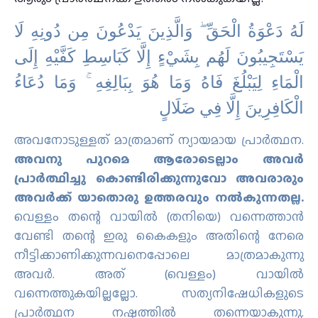
لَهُ دَعْوَةُ الْحَقِّ ۖ وَالَّذِينَ يَدْعُونَ مِن دُونِهِ لَا
يَسْتَجِيبُونَ لَهُم بِشَيْءٍ إِلَّا كَبَاسِطِ كَفَّيْهِ إِلَى
الْمَاءِ لِيَبْلُغَ فَاهُ وَمَا هُوَ بِبَالِغِهِ ۚ وَمَا دُعَاءُ
الْكَافِرِينَ إِلَّا فِي ضَلَالٍ
അവനോടുള്ളത്‌ മാത്രമാണ്‌ ന്യായമായ പ്രാർത്ഥന.
അവനു പുറമെ ആരോടെല്ലാം അവർ
പ്രാർത്ഥിച്ചു കൊണ്ടിരിക്കുന്നുവോ അവരാരും
അവർക്ക്‌ യാതൊരു ഉത്തരവും നൽകുന്നതല്ല.
വെള്ളം തന്റെ വായിൽ (തനിയെ) വന്നെത്താൻ
വേണ്ടി തന്റെ ഇരു കൈകളും അതിന്റെ നേരെ
നീട്ടിക്കാണിക്കുന്നവനെപ്പോലെ മാത്രമാകുന്നു
അവർ. അത്‌ (വെള്ളം) വായിൽ
വന്നെത്തുകയില്ലല്ലോ. സത്യനിഷേധികളുടെ
പ്രാർത്ഥന നഷ്ടത്തിൽ തന്നെയാകുന്നു.