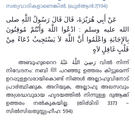
സത്യവാദികളാണെങ്കിൽ. (ഖു൪ആന്‍:7/194)
عَنْ أَبِي هُرَيْرَةَ، قَالَ قَالَ رَسُولُ اللَّهِ صلى
الله عليه وسلم : ادْعُوا اللَّهَ وَأَنْتُمْ مُوقِنُونَ
بِالإِجَابَةِ وَاعْلَمُوا أَنَّ اللَّهَ لاَ يَسْتَجِيبُ دُعَاءً مِنْ
قَلْبٍ غَافِلٍ لاَهٍ
അബൂഹുറൈറ رَضِيَ اللَّهُ عَنْهُ വിൽ നിന്ന്
നിവേദനം: നബി ﷺ പറഞ്ഞു: ഉത്തരം കിട്ടുമെന്ന്
ഉറപ്പുള്ളവരായികൊണ്ട് നിങ്ങള്‍ അല്ലാഹുവിനോട്
പ്രാ൪ത്ഥിക്കുക. അറിയുക, അല്ലാഹു അലസവും
അശ്രദ്ധവുമായ ഹൃദയത്തില്‍ നിന്നുള്ള ദുആക്ക്
ഉത്തരം നല്‍കുകയില്ല. (തി൪മിദി 3373 –
സില്‍സിലതുസ്സ്വഹീഹ: 594)