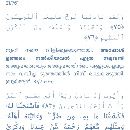
21/76)
وَلَقَدْ نَادَىٰنَا نُوحٌ فَلَنِعْمَ ٱلْمُجِيبُونَ
‎﴿٧٥﴾‏ وَنَجَّيْنَٰهُ وَأَهْلَهُۥ مِنَ ٱلْكَرْبِ
ٱلْعَظِيمِ ‎﴿٧٦﴾‏
നൂഹ് നമ്മെ വിളിക്കുകയുണ്ടായി.
അപ്പോള്‍
ഉത്തരം നല്‍കിയവന്‍ എത്ര നല്ലവന്‍
!
അദ്ദേഹത്തെയും അദ്ദേഹത്തിന്‍റെ ആളുകളെയും
നാം വമ്പിച്ച ദുരന്തത്തില്‍ നിന്ന് രക്ഷപ്പെടുത്തി.
(ഖു൪ആന്‍ : 37/75-76)
وَأَيُّوبَ إِذْ نَادَىٰ رَبَّهُۥٓ أَنِّى مَسَّنِىَ ٱلضُّرُّ
وَأَنتَ أَرْحَمُ ٱلرَّٰحِمِينَ ‎﴿٨٣﴾‏ فَٱسْتَجَبْنَا لَهُۥ
فَكَشَفْنَا مَا بِهِۦ مِن ضُرٍّ ۖ وَءَاتَيْنَٰهُ أَهْلَهُۥ
وَمِثْلَهُم مَّعَهُمْ رَحْمَةً مِّنْ عِندِنَا وَذِكْرَىٰ