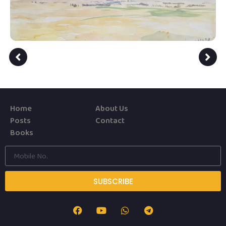
Home
About Us
Posts
Contact
Books
SUBSCRIBE