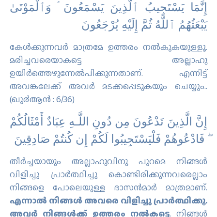
إِنَّمَا يَسْتَجِيبُ ٱلَّذِينَ يَسْمَعُونَ ۘ وَٱلْمَوْتَىٰ
يَبْعَثُهُمُ ٱللَّهُ ثُمَّ إِلَيْهِ يُرْجَعُونَ
കേള്‍ക്കുന്നവര്‍ മാത്രമേ ഉത്തരം നല്‍കുകയുള്ളൂ.
മരിച്ചവരെയാകട്ടെ അല്ലാഹു
ഉയിര്‍ത്തെഴുന്നേല്‍പിക്കുന്നതാണ്‌. എന്നിട്ട്
അവങ്കലേക്ക് അവര്‍ മടക്കപ്പെടുകയും ചെയ്യും..
(ഖു൪ആന്‍ : 6/36)
إِنَّ الَّذِينَ تَدْعُونَ مِن دُونِ اللَّـهِ عِبَادٌ أَمْثَالُكُمْ
ۖ فَادْعُوهُمْ فَلْيَسْتَجِيبُوا لَكُمْ إِن كُنتُمْ صَادِقِينَ
തീർച്ചയായും അല്ലാഹുവിനു പുറമെ നിങ്ങൾ
വിളിച്ചു പ്രാർത്ഥിച്ചു കൊണ്ടിരിക്കുന്നവരെല്ലാം
നിങ്ങളെ പോലെയുള്ള ദാസൻമാർ മാത്രമാണ്‌.
എന്നാൽ നിങ്ങൾ അവരെ വിളിച്ചു പ്രാർത്ഥിക്കൂ.
അവർ നിങ്ങൾക്ക്‌ ഉത്തരം നൽകട്ടെ
. നിങ്ങൾ