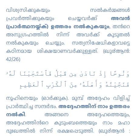
വിശ്വസിക്കുകയും സല്‍കര്‍മ്മങ്ങള്‍
പ്രവര്‍ത്തിക്കുകയും ചെയ്തവര്‍ക്ക്
അവന്‍
(പ്രാര്‍ത്ഥനയ്ക്ക്‌) ഉത്തരം നല്‍കുകയും
, തന്‍റെ
അനുഗ്രഹത്തില്‍ നിന്ന് അവര്‍ക്ക് കൂടുതല്‍
നല്‍കുകയും ചെയ്യും. സത്യനിഷേധികളാവട്ടെ
കഠിനമായ ശിക്ഷയാണവര്‍ക്കുള്ളത്‌. (ഖു൪ആന്‍:
42/26)
وَنُوحًا إِذْ نَادَىٰ مِن قَبْلُ فَٱسْتَجَبْنَا لَهُۥ
فَنَجَّيْنَٰهُ وَأَهْلَهُۥ مِنَ ٱلْكَرْبِ ٱلْعَظِيمِ
നൂഹിനെയും (ഓര്‍ക്കുക). മുമ്പ് അദ്ദേഹം വിളിച്ച്
പ്രാര്‍ത്ഥിച്ച സന്ദര്‍ഭം.
അദ്ദേഹത്തിന് നാം ഉത്തരം
നല്‍കി
. അങ്ങനെ അദ്ദേഹത്തെയും,
അദ്ദേഹത്തിന്‍റെ കുടുംബത്തെയും നാം മഹാ
ദുഃഖത്തില്‍ നിന്ന് രക്ഷപ്പെടുത്തി. (ഖു൪ആന്‍ :