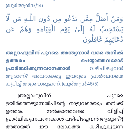
(ഖു൪ആന്‍:13/14)
وَمَنْ أَضَلُّ مِمَّن يَدْعُو مِن دُونِ اللَّـهِ مَن لَّا
يَسْتَجِيبُ لَهُ إِلَىٰ يَوْمِ الْقِيَامَةِ وَهُمْ عَن
دُعَائِهِمْ غَافِلُونَ
അല്ലാഹുവിന്‌ പുറമെ അന്ത്യനാൾ വരെ തനിക്ക്‌
ഉത്തരം ചെയ്യാത്തവരോട്‌
പ്രാർത്ഥിക്കുന്നവനേക്കാൾ
വഴിപിഴച്ചവൻ
ആരാണ്‌? അവരാകട്ടെ ഇവരുടെ പ്രാർത്ഥനയെ
കുറിച്ച്‌ അശ്രദ്ധരുമാണ്‌. (ഖു൪ആന്‍:46/5)
{അല്ലാഹുവിന് പുറമെ
ഉയിർത്തെഴുന്നേൽപിന്റെ നാളുവരെയും തനിക്ക്
ഉത്തരം നൽകാത്തവരെ വിളിച്ച്
പ്രാർഥിക്കുന്നവനെക്കാൾ വഴിപിഴച്ചവൻ ആരുണ്ട്?}
അതായത് ഈ ലോകത്ത് കഴിച്ചുകൂട്ടുന്ന