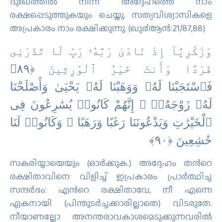
ദുഃഖത്തില്‍ നിന്ന് അദ്ദേഹത്തെ നാം
രക്ഷപ്പെടുത്തുകയും ചെയ്തു. സത്യവിശ്വാസികളെ
അപ്രകാരം നാം രക്ഷിക്കുന്നു. (ഖു൪ആന്‍:21/87,88)
وَزَكَرِيَّآ إِذْ نَادَىٰ رَبَّهُۥ رَبِّ لَا تَذَرْنِى
فَرْدًا وَأَنتَ خَيْرُ ٱلْوَٰرِثِينَ ‎﴿٨٩﴾‏
فَٱسْتَجَبْنَا لَهُۥ وَوَهَبْنَا لَهُۥ يَحْيَىٰ وَأَصْلَحْنَا
لَهُۥ زَوْجَهُۥٓ ۚ إِنَّهُمْ كَانُوا۟ يُسَٰرِعُونَ فِى
ٱلْخَيْرَٰتِ وَيَدْعُونَنَا رَغَبًا وَرَهَبًا ۖ وَكَانُوا۟ لَنَا
خَٰشِعِينَ ‎﴿٩٠﴾‏
സകരിയ്യായെയും (ഓര്‍ക്കുക.) അദ്ദേഹം തന്‍റെ
രക്ഷിതാവിനെ വിളിച്ച് ഇപ്രകാരം പ്രാര്‍ത്ഥിച്ച
സന്ദര്‍ഭം: എന്‍റെ രക്ഷിതാവേ, നീ എന്നെ
ഏകനായി (പിന്തുടര്‍ച്ചക്കാരില്ലാതെ) വിടരുതേ.
നീയാണല്ലോ അനന്തരാവകാശമെടുക്കുന്നവരില്‍