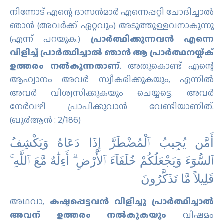
നിന്നോട് എന്റെ ദാസന്‍മാര്‍ എന്നെപ്പറ്റി ചോദിച്ചാല്‍
ഞാന്‍ (അവര്‍ക്ക് ഏറ്റവും) അടുത്തുള്ളവനാകുന്നു
(എന്ന് പറയുക.)
പ്രാര്‍ത്ഥിക്കുന്നവന്‍ എന്നെ
വിളിച്ച് പ്രാര്‍ത്ഥിച്ചാല്‍ ഞാന്‍ ആ പ്രാര്‍ത്ഥനയ്ക്ക്
ഉത്തരം നല്‍കുന്നതാണ്‌
. അതുകൊണ്ട് എന്റെ
ആഹ്വാനം അവര്‍ സ്വീകരിക്കുകയും, എന്നില്‍
അവര്‍ വിശ്വസിക്കുകയും ചെയ്യട്ടെ. അവര്‍
നേര്‍വഴി പ്രാപിക്കുവാന്‍ വേണ്ടിയാണിത്‌.
(ഖു൪ആന്‍ : 2/186)
ﺃَﻣَّﻦ ﻳُﺠِﻴﺐُ ٱﻟْﻤُﻀْﻄَﺮَّ ﺇِﺫَا ﺩَﻋَﺎﻩُ ﻭَﻳَﻜْﺸِﻒُ
ٱﻟﺴُّﻮٓءَ ﻭَﻳَﺠْﻌَﻠُﻜُﻢْ ﺧُﻠَﻔَﺎٓءَ ٱﻷَْﺭْﺽِ ۗ ﺃَءِﻟَٰﻪٌ ﻣَّﻊَ ٱﻟﻠَّﻪِ ۚ
ﻗَﻠِﻴﻼً ﻣَّﺎ ﺗَﺬَﻛَّﺮُﻭﻥَ
അഥവാ,
കഷ്ടപ്പെട്ടവന്‍ വിളിച്ചു പ്രാര്‍ത്ഥിച്ചാല്‍
അവന് ഉത്തരം നല്‍കുകയും
വിഷമം