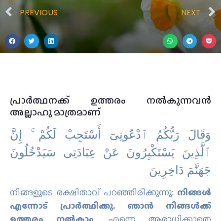
PREVIOUS
NEXT
പ്രാര്‍ത്ഥനക്ക് ഉത്തരം നൽകുന്നവൻ
അല്ലാഹു മാത്രമാണ്
ﻭَﻗَﺎﻝَ ﺭَﺑُّﻜُﻢُ ٱﺩْﻋُﻮﻧِﻰٓ ﺃَﺳْﺘَﺠِﺐْ ﻟَﻜُﻢْ ۚ ﺇِﻥَّ
ٱﻟَّﺬِﻳﻦَ ﻳَﺴْﺘَﻜْﺒِﺮُﻭﻥَ ﻋَﻦْ ﻋِﺒَﺎﺩَﺗِﻰ ﺳَﻴَﺪْﺧُﻠُﻮﻥَ
ﺟَﻬَﻨَّﻢَ ﺩَاﺧِﺮِﻳﻦَ
നിങ്ങളുടെ രക്ഷിതാവ് പറഞ്ഞിരിക്കുന്നു:
നിങ്ങള്‍
എന്നോട് പ്രാര്‍ത്ഥിക്കൂ. ഞാന്‍ നിങ്ങള്‍ക്ക്
ഉത്തരം നല്‍കാം
. എന്നെ ആരാധിക്കാതെ