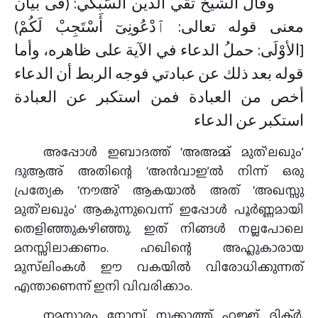
وقال الشيخ تقي الدين السُّبكي: (فى بيان
معنى قوله تعالى: ٱﺩْﻋُﻮﻧِﻰٓ ﺃَﺳْﺘَﺠِﺐْ ﻟَﻜُﻢْ)
[الأوْلَى: حملُ الدعاء في الآية على ظاهره، وأما
قوله بعد ذلك عن عبادتي فوجه الربط أن الدعاء
أخص من العبادة فمن استكبر عن العبادة
استكبر عن الدعاء
അപ്പോൾ ഇബാദത്ത് ‘അഅമ്മ് മുത്’ലഖും’
ദുആഅ് അതിന്റെ ‘അൻവാഇ’ൽ നിന്ന് ഒരു
പ്രത്യേക ‘നൗഅ്’ ആകയാൽ അത് ‘അഖസ്സു
മുത്’ലഖും’ ആകുന്നുവെന്ന് ഇപ്പോൾ പൂർണ്ണമായി
തെളിഞ്ഞുകഴിഞ്ഞു. ഇത് നിങ്ങൾ നല്ലപോലെ
മനസ്സിലാക്കണം. ഹഖിന്റെ അഹ്ലുകാരായ
മുസ്‌ലിംകൾ ഈ വകയിൽ വിരോധിക്കുന്നത്
എന്താണെന്ന് ഇനി വിവരിക്കാം.
നമസ്കാരം, നോമ്പ്, സക്കാത്ത്, ഹജ്ജ്, ദിക്ർ,