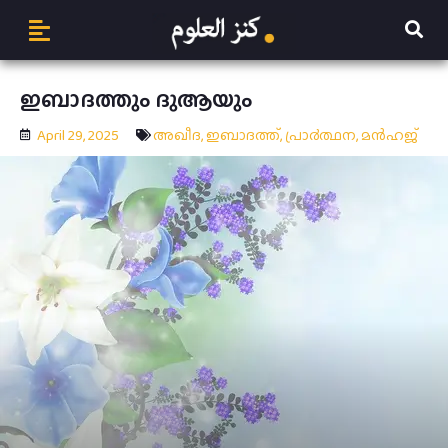
ഇബാദത്തും ദുആയും
April 29, 2025
അഖീദ
,
ഇബാദത്ത്
,
പ്രാ൪ത്ഥന
,
മന്‍ഹജ്