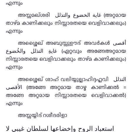
എന്നും
അസ്സമഖ്ശരി غاية الخضوع والتذلل (അറ്റമായ
താഴ്‌മ കാണിക്കലും നിസ്സാരതയെ വെളിവാക്കലും)
എന്നും
അശ്ശൈഖ് അബുസ്സുഊദ് അവര്‍കൾ أقصى
غايةِ التذلل والخُضوع (ഏറ്റവും അങ്ങേഅറ്റമായ
നിസ്സാരതയെ വെളിവാക്കലും താഴ്‌മ കാണിക്കലും)
എന്നും
അശ്ശൈഖ് ശാഹ് വലിയ്യുല്ലാഹിദ്ദഹ്ലവി التذلل
الأقصى (അങ്ങേ അറ്റമായ താഴ്മ കാണിക്കൽ =
അങ്ങേ അറ്റമായ നിസ്സാരതയെ വെളിവാക്കൽ)
എന്നും
അസ്സയ്യിദ് റശീദരിളാ
استعباد الروح وإخضاعها لسلطان غيبي لا