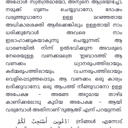
അപ്പോൾ സ്വതന്ത്രമായോ, അന്യനെ ആശ്രയിച്ചോ,
നമുക്ക് ഗുണം ചെയ്യുവാനോ, ദോഷം
വരുത്തുവാനോ ഉള്ള മറഞ്ഞതായ
അധികാരശക്തി ആർക്കെങ്കിലും ഉള്ളതായി നാം
ധരിക്കുമ്പോൾ അവരെ നാം
ഇലാഹാക്കുകയാകുന്നു ചെയ്യുന്നത്. ആ
ധാരണയിൽ നിന്ന് ഉൽഭവിക്കുന്ന അവരുടെ
നേരെയുള്ള വണക്കമത്രെ ‘ഇബാദത്ത്.’ ആ
വണക്കം ധ്യാനരൂപത്തിലായും,
കർമ്മരൂപത്തിലായും, വചനരൂപത്തിലായും
വെളിപ്പെടുത്തപ്പെടും. ആ വണക്കം ഒരു കാര്യം
ലഭിക്കുവാനോ, ഒരു ആപത്ത് നീങ്ങുവാനോ ഉള്ള
അപേക്ഷ – അങ്ങേ അറ്റമായ താഴ്‌മ
കാണിക്കലോടു കൂടിയ അപേക്ഷ – ആയി
വരുമ്പോൾ അതിനാണ് ‘ദുആഅ്’ എന്ന് പറയുന്നത്.
ٱﺩْﻋُﻮﻧِﻰٓ ﺃَﺳْﺘَﺠِﺐْ ﻟَﻜُﻢْ (നിങ്ങള്‍ എന്നോട്