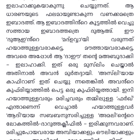
ഇലാഹാക്കുകയാകുന്നു ചെയ്യുന്നത്. ആ
ധാരണയുടെ ഫലമായുണ്ടാകുന്ന വണക്കമത്രെ
ഇബാദത്ത്. ആ ഇബാദത്തിൻ്റെ കൂട്ടത്തിൽ വെച്ചു
സത്തായ ഇബാദത്തത്രെ ദുആഅ്. ഈ
‘ദുആഇ’ൻ്റെ ‘മദ്ഉവ്വാ’യി വരുന്നത്
ഹയാത്തുള്ളവരാകട്ടെ, മൗത്തായവരാകട്ടെ,
അവരെ അപ്പോൾ ആ ‘ദാഈ’ തന്റെ മഅബൂദാക്കി
– ഇലാഹാക്കി. ഇത് ഒരു മുസ്‌ലിം ചെയ്താൽ
അതിനാൽ അവൻ മുർതദ്ദായി. ‘അസ്‌ലി’യായ
കാഫിറാണ് ഇത് ചെയ്യു ന്നതെങ്കിൽ അവൻ്റെ
കുഫ്‌രിയ്യാത്തിൽ പെട്ട ഒരു കുഫ്‌രിയ്യത്തായി. ഇനി
ഹയാത്തുള്ളവരും മരിച്ചവരും തമ്മിലുള്ള ‘ഫർഖ്’
എന്താണെന്ന് വെച്ചാൽ ഹയാത്തുള്ളവർ
‘ആദി’യായ സബബനുസരിച്ചുള്ള ‘അമലി’ന്റെറെ
ലോകത്തിൽ-ദാറുത്തക്ലീഫിൽ – ഇരിക്കുന്നവരാണ്.
മരിച്ചുപോയവരായ അമ്പിയാക്കളും ഔലിയാക്കളും