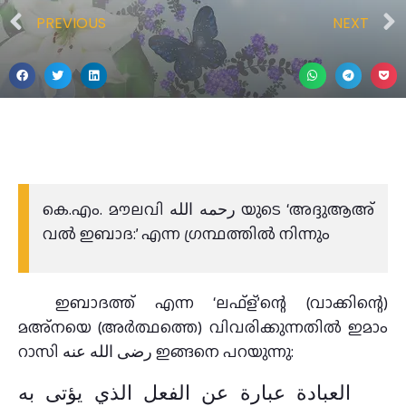
PREVIOUS
NEXT
കെ.എം. മൗലവി رحمه الله യുടെ ‘അദ്ദുആഅ്
വൽ ഇബാദ:’ എന്ന ഗ്രന്ഥത്തിൽ നിന്നും
ഇബാദത്ത് എന്ന ‘ലഫ്ള്’ന്റെ (വാക്കിന്റെ)
മഅ്നയെ (അർത്ഥത്തെ) വിവരിക്കുന്നതിൽ ഇമാം
റാസി رضى الله عنه ഇങ്ങനെ പറയുന്നു:
العبادة عبارة عن الفعل الذي يؤتى به