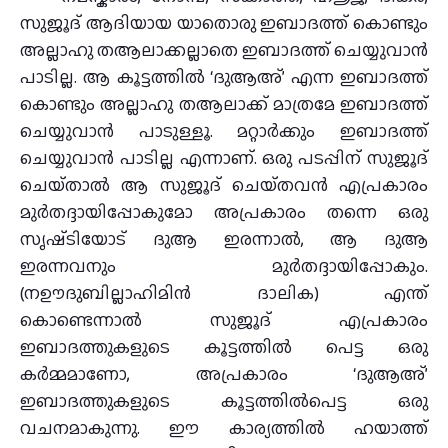
സുജൂദ് ആദിയായ യാതൊരു ഇബാദത്ത് കൊണ്ടും
അല്ലാഹു തആലാക്കല്ലാതെ ഇബാദത്ത് ചെയ്യുവാൻ
പാടില്ല. ആ കൂട്ടത്തിൽ ‘ദുആഅ്’ എന്ന ഇബാദത്ത്
കൊണ്ടും അല്ലാഹു തആലാക്ക് മാത്രമേ ഇബാദത്ത്
ചെയ്യുവാൻ പാടുള്ളൂ. മറ്റാർക്കും ഇബാദത്ത്
ചെയ്യുവാൻ പാടില്ല എന്നാണ്. ഒരു പടപ്പിന് സുജൂദ്
ചെയ്‌താൽ ആ സുജൂദ് ചെയ്‌തവൻ എപ്രകാരം
മുർതദ്ദായിപ്പോകുമോ അപ്രകാരം തന്നെ ഒരു
സൃഷ്‌ടിയോട് ദുആ ഇരന്നാൽ, ആ ദുആ
ഇരന്നവനും മുർതദ്ദായിപ്പോകും.
(നഊദുബില്ലാഹിമിൻ ദാലിക) എന്ത്
കൊണ്ടെന്നാൽ സുജൂദ് എപ്രകാരം
ഇബാദത്തുകളുടെ കൂട്ടത്തിൽ പെട്ട ഒരു
കർമ്മമാണോ, അപ്രകാരം ‘ദുആഅ്’
ഇബാദത്തുകളുടെ കൂട്ടത്തിൽപെട്ട ഒരു
വചനമാകുന്നു. ഈ കാര്യത്തിൽ ഹയാത്ത്