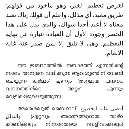
لغرض تعظيم الغير، وهو مأخوذ من قولهم:
طريق معبد، أي مذلل، واعلم أن قولك إياك نعبد
معناه لا أعبد أحدا سواك، والذي يدل على هذا
الحصر وجوه: الأول: أن العبادة عبارة عن نهاية
التعظيم، وهي لا تليق إلا بمن صدر عنه غاية
الأنعام،
ഈ ഇബാറത്തിൽ ‘ഇബാദത്ത്’ എന്നതിന്റെ
സാരം ‘അന്യനെ വന്ദിക്കുന്ന ആവശ്യത്തിന് വേണ്ടി
ചെയ്യുന്ന കർമ്മം’ എന്നും ‘അറ്റമായ വന്ദനം,
വന്ദനത്തിൻ്റെ അറ്റം’ എന്നും
വെളിപ്പെടുപ്പെടുത്തുന്നു.
അശൈഖുൽ ബൈളാവി أقصى غاية الخضوع
والتذلل (ഏറ്റവും അങ്ങേഅറ്റമായ താഴ്‌മ
കാണിക്കലും നിസ്സാരതയെ വെളിവാക്കലും)