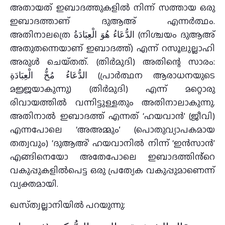
അതായത് ഇബാദത്തുകളിൽ നിന്ന് സത്തായ ഒരു
ഇബാദത്താണ് ദുആഅ് എന്നർത്ഥം.
അതിനാലത്രെ الدُّعَاءُ هُوَ الْعِبَادَةُ (നിശ്ചയം ദുആഅ്
അതുതന്നെയാണ്‌ ഇബാദത്ത്) എന്ന് റസൂലുല്ലാഹി
അരുൾ ചെയ്‌തത്‌. (തിർമുദി) അതിന്റെ സാരം:
الدُّعَاءُ مُخُّ الْعِبَادَةِ (പ്രാർത്ഥന ആരാധനയുടെ
മജ്ജയാകുന്നു) (തിർമുദി) എന്ന് മറ്റൊരു
രിവായത്തിൽ വന്നിട്ടുള്ളതും അതിനാലാകുന്നു.
അതിനാൽ ഇബാദത്ത് എന്നത് ‘ഹയവാൻ’ (ജീവി)
എന്നപോലെ ‘അഅമ്മും’ (പൊതുവ്യാപകമായ
തത്വവും) ‘ദുആഅ്’ ഹയവാനിൽ നിന്ന് ‘ഇൻസാൻ’
എങ്ങിനെയോ അതേപോലെ ഇബാദത്തിൻ്റെ
വകുപ്പുകളിൽപെട്ട ഒരു പ്രത്യേക വകുപ്പുമാണെന്ന്
വ്യക്തമായി.
ഖസ്‌ത്വല്ലാനിയിൽ പറയുന്നു: