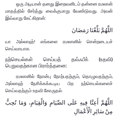
ஒரு அடியான் தனது இறைவனிடம் தன்னை ரமலான்
மாதத்தில் சேர்த்து வைக்குமாறு வேண்டுவது. அவன்
இவ்வாறு கேட்கிறான்:
اللَّهُمَّ بَلِّغْنَا رَمَضَانَ
யா அல்லாஹ்! எங்களை ரமலானில் சென்றடையச்
செய்வாயாக.
நற்செயல்கள் செய்யத் தவ்ஃபீக் (உதவி)
பெறுவதற்கான பிரார்த்தனை:
ரமலானில் நோன்பு நோற்பதற்கும், தொழுவதற்கும்,
அல்லாஹ் நேசிக்கக்கூடிய பிற நற்செயல்களைச்
செய்வதற்கும் உதவி கோருதல்.
اللَّهُمَّ أَعِنَّا فِيهِ عَلَى الصِّيَامِ وَالْقِيَامِ، وَمَا تُحِبُّ
مِنْ سَائِرِ الْأَعْمَالِ