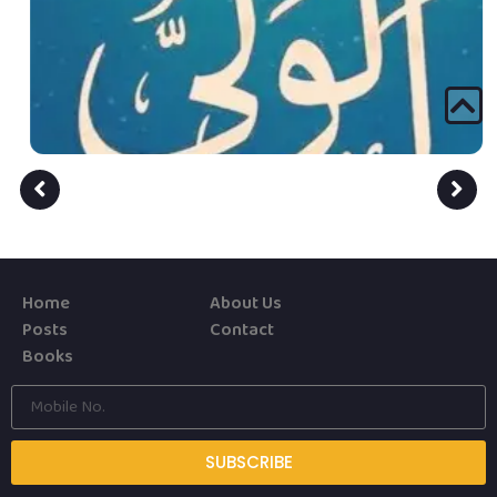
Home
About Us
Posts
Contact
Books
SUBSCRIBE