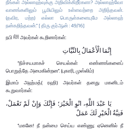
நீங்கள் அல்லாஹ்வுக்கு அறிவிக்கிறீர்களா? அல்லாஹ்வோ
வானங்களிலும் பூமியிலும் உள்ளவற்றை அறிந்தவன்.
(தவிர, மற்ற) எல்லா பொருள்களையுமே அல்லாஹ்
நன்கறிந்தவன்.” [ திரு குர்ஆன் : 49/16]
நபி ﷺ அவர்கள் கூறினார்கள்:
إِنَّمَا الْأَعْمَالُ بِالنِّيَّاتِ
“நிச்சயமாகச் செயல்கள் எண்ணங்களைப்
பொறுத்தே அமைகின்றன”. (புகாரி, முஸ்லிம்)
இமாம் அஹ்மத்( ரஹி) அவர்கள் தனது மகனிடம்
கூறுவார்கள்:
يَا عَبْدَ اللَّهِ، انْوِ الْخَيْرَ؛ فَإِنَّكَ وَإِنْ لَمْ تَعْمَلْ،
فَنِيَّةُ الْخَيْرِ لَكَ عَمَلٌ
“மகனே! நீ நன்மை செய்ய எண்ணு; ஏனெனில் நீ