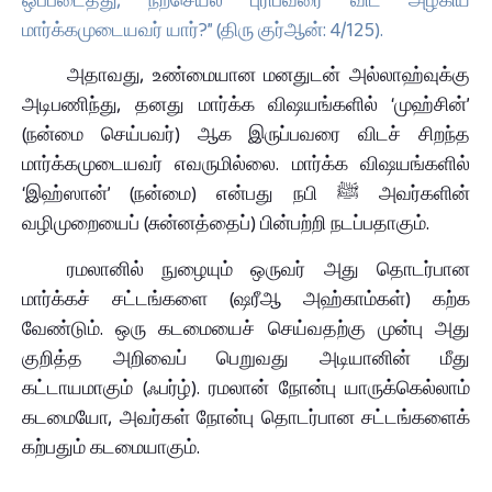
மார்க்கமுடையவர் யார்?” (திரு குர்ஆன்: 4/125).
அதாவது, உண்மையான மனதுடன் அல்லாஹ்வுக்கு
அடிபணிந்து, தனது மார்க்க விஷயங்களில் ‘முஹ்சின்’
(நன்மை செய்பவர்) ஆக இருப்பவரை விடச் சிறந்த
மார்க்கமுடையவர் எவருமில்லை. மார்க்க விஷயங்களில்
‘இஹ்ஸான்’ (நன்மை) என்பது நபி ﷺ அவர்களின்
வழிமுறையைப் (சுன்னத்தைப்) பின்பற்றி நடப்பதாகும்.
ரமலானில் நுழையும் ஒருவர் அது தொடர்பான
மார்க்கச் சட்டங்களை (ஷரீஆ அஹ்காம்கள்) கற்க
வேண்டும். ஒரு கடமையைச் செய்வதற்கு முன்பு அது
குறித்த அறிவைப் பெறுவது அடியானின் மீது
கட்டாயமாகும் (ஃபர்ழ்). ரமலான் நோன்பு யாருக்கெல்லாம்
கடமையோ, அவர்கள் நோன்பு தொடர்பான சட்டங்களைக்
கற்பதும் கடமையாகும்.