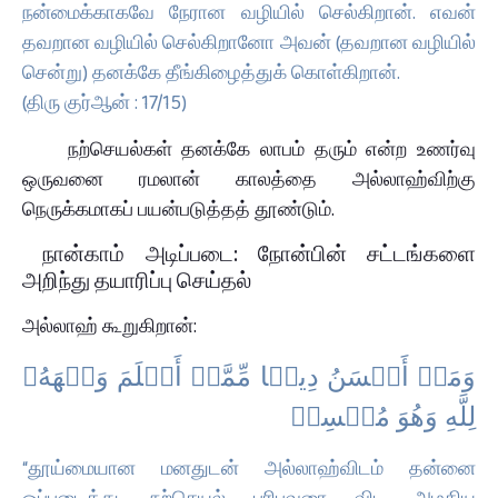
நன்மைக்காகவே நேரான வழியில் செல்கிறான். எவன்
தவறான வழியில் செல்கிறானோ அவன் (தவறான வழியில்
சென்று) தனக்கே தீங்கிழைத்துக் கொள்கிறான்.
(திரு குர்ஆன் : 17/15)
நற்செயல்கள் தனக்கே லாபம் தரும் என்ற உணர்வு
ஒருவனை ரமலான் காலத்தை அல்லாஹ்விற்கு
நெருக்கமாகப் பயன்படுத்தத் தூண்டும்.
நான்காம் அடிப்படை: நோன்பின் சட்டங்களை
அறிந்து தயாரிப்பு செய்தல்
அல்லாஹ் கூறுகிறான்:
وَمَنۡ أَحۡسَنُ دِینࣰا مِّمَّنۡ أَسۡلَمَ وَجۡهَهُۥ
لِلَّهِ وَهُوَ مُحۡسِنࣱ
“தூய்மையான மனதுடன் அல்லாஹ்விடம் தன்னை
ஒப்படைத்து, நற்செயல் புரிபவரை விட அழகிய