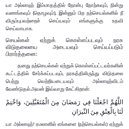
யா அல்லாஹ் இம்மாதத்தில் நோன்பு நோற்கவும், நின்று
வணங்கவும் (தொழவும்), இன்னும் பிற நற்செயல்களில் நீ
விரும்புபவற்றைச் செய்யவும் எங்களுக்கு உதவி
செய்வாயாக.
செயல்கள் ஏற்றுக் கொள்ளப்படவும் நரக
விடுதலையை அடையவும் செய்யப்படும்
பிரார்த்தனை:
தனது நற்செயல்கள் ஏற்றுக் கொள்ளப்பட்டவர்களின்
கூட்டத்தில் சேர்க்கப்படவும், நரகத்திலிருந்து விடுதலை
பெற்று வெற்றியடையவும் அல்லாஹ்விடம்
வேண்டுதல்.அவன் இவ்வாறு கேட்கிறான்:
اللَّهُمَّ اجْعَلْنَا فِي رَمَضَانَ مِنَ الْمُتَقَبَّلِينَ، وَاخْتِمْ
لَنَا بِالْعِتْقِ مِنَ النِّيرَانِ
யா அல்லாஹ்! ரமலானில் எங்களை (நற்செயல்கள்) ஏற்றுக்