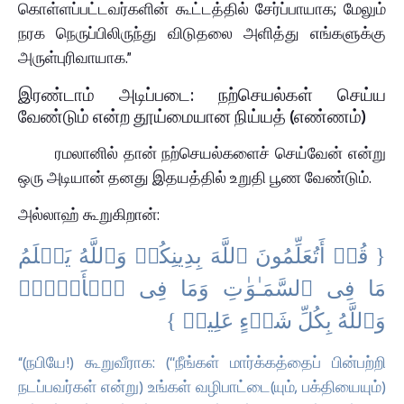
கொள்ளப்பட்டவர்களின் கூட்டத்தில் சேர்ப்பாயாக; மேலும்
நரக நெருப்பிலிருந்து விடுதலை அளித்து எங்களுக்கு
அருள்புரிவாயாக.”
இரண்டாம் அடிப்படை: நற்செயல்கள் செய்ய
வேண்டும் என்ற தூய்மையான நிய்யத் (எண்ணம்)
ரமலானில் தான் நற்செயல்களைச் செய்வேன் என்று
ஒரு அடியான் தனது இதயத்தில் உறுதி பூண வேண்டும்.
அல்லாஹ் கூறுகிறான்:
{ قُلۡ أَتُعَلِّمُونَ ٱللَّهَ بِدِینِكُمۡ وَٱللَّهُ یَعۡلَمُ
مَا فِی ٱلسَّمَـٰوَ ٰ⁠تِ وَمَا فِی ٱلۡأَرۡضِۚ
وَٱللَّهُ بِكُلِّ شَیۡءٍ عَلِیمࣱ }
“(நபியே!) கூறுவீராக: (‘‘நீங்கள் மார்க்கத்தைப் பின்பற்றி
நடப்பவர்கள் என்று) உங்கள் வழிபாட்டை(யும், பக்தியையும்)