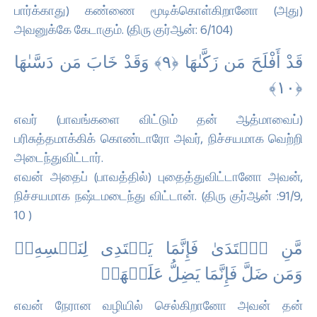
பார்க்காது) கண்ணை மூடிக்கொள்கிறானோ (அது)
அவனுக்கே கேடாகும். (திரு குர்ஆன்: 6/104)
قَدْ أَفْلَحَ مَن زَكَّىٰهَا ‎﴿٩﴾‏ وَقَدْ خَابَ مَن دَسَّىٰهَا
எவர் (பாவங்களை விட்டும் தன் ஆத்மாவைப்)
பரிசுத்தமாக்கிக் கொண்டாரோ அவர், நிச்சயமாக வெற்றி
அடைந்துவிட்டார்.
எவன் அதைப் (பாவத்தில்) புதைத்துவிட்டானோ அவன்,
நிச்சயமாக நஷ்டமடைந்து விட்டான். (திரு குர்ஆன் :91/9,
10 )
مَّنِ ٱهۡتَدَىٰ فَإِنَّمَا یَهۡتَدِی لِنَفۡسِهِۦۖ
وَمَن ضَلَّ فَإِنَّمَا یَضِلُّ عَلَیۡهَاۚ
எவன் நேரான வழியில் செல்கிறானோ அவன் தன்