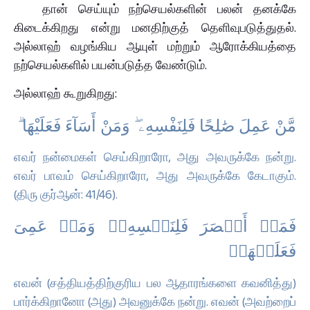
தான் செய்யும் நற்செயல்களின் பலன் தனக்கே
கிடைக்கிறது என்று மனதிற்குத் தெளிவுபடுத்துதல்.
அல்லாஹ் வழங்கிய ஆயுள் மற்றும் ஆரோக்கியத்தை
நற்செயல்களில் பயன்படுத்த வேண்டும்.
அல்லாஹ் கூறுகிறது:
مَّنْ عَمِلَ صَٰلِحًا فَلِنَفْسِهِۦ ۖ وَمَنْ أَسَآءَ فَعَلَيْهَا ۗ
எவர் நன்மைகள் செய்கிறாரோ, அது அவருக்கே நன்று.
எவர் பாவம் செய்கிறாரோ, அது அவருக்கே கேடாகும்.
(திரு குர்ஆன்: 41/46).
فَمَنۡ أَبۡصَرَ فَلِنَفۡسِهِۦۖ وَمَنۡ عَمِیَ
فَعَلَیۡهَاۚ
எவன் (சத்தியத்திற்குரிய பல ஆதாரங்களை கவனித்து)
பார்க்கிறானோ (அது) அவனுக்கே நன்று. எவன் (அவற்றைப்