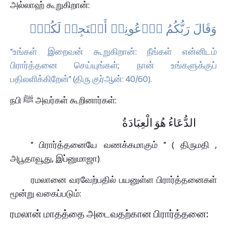
அல்லாஹ் கூறுகிறான்:
وَقَالَ رَبُّكُمُ ٱدۡعُونِیۤ أَسۡتَجِبۡ لَكُمۡۚ
“உங்கள் இறைவன் கூறுகிறான்: நீங்கள் என்னிடம்
பிரார்த்தனை செய்யுங்கள்; நான் உங்களுக்குப்
பதிலளிக்கிறேன்” (திரு குர்ஆன்: 40/60).
நபி ﷺ அவர்கள் கூறினார்கள்:
الدُّعَاءُ هُوَ الْعِبَادَةُ
” பிரார்த்தனையே வணக்கமாகும் ” ( திருமதி ,
அபூதாவூது, இப்னுமாஜா)
ரமலானை வரவேற்பதில் பயனுள்ள பிரார்த்தனைகள்
மூன்று வகைப்படும்:
ரமலான் மாதத்தை அடைவதற்கான பிரார்த்தனை: