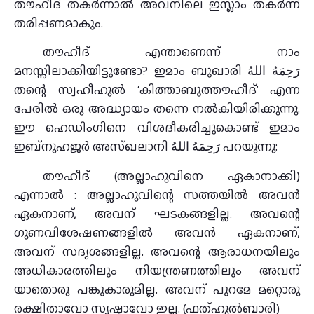
തൗഹീദ് തകർന്നാൽ അവനിലെ ഇസ്ലാം തകർന്ന്
തരിപ്പണമാകും.
തൗഹീദ് എന്താണെന്ന് നാം
മനസ്സിലാക്കിയിട്ടുണ്ടോ? ഇമാം ബുഖാരി رَحِمَهُ اللهُ
തന്റെ സ്വഹീഹുൽ ‘കിത്താബുത്തൗഹീദ്’ എന്ന
പേരിൽ ഒരു അദ്ധ്യായം തന്നെ നൽകിയിരിക്കുന്നു.
ഈ ഹെഡിംഗിനെ വിശദീകരിച്ചുകൊണ്ട് ഇമാം
ഇബ്നുഹജർ അസ്ഖലാനി رَحِمَهُ اللهُ പറയുന്നു:
തൗഹീദ് (അല്ലാഹുവിനെ ഏകാനാക്കി)
എന്നാൽ : അല്ലാഹുവിന്റെ സത്തയിൽ അവൻ
ഏകനാണ്, അവന് ഘടകങ്ങളില്ല. അവന്റെ
ഗുണവിശേഷണങ്ങളിൽ അവൻ ഏകനാണ്,
അവന് സദൃശങ്ങളില്ല. അവന്റെ ആരാധനയിലും
അധികാരത്തിലും നിയന്ത്രണത്തിലും അവന്
യാതൊരു പങ്കുകാരുമില്ല. അവന് പുറമേ മറ്റൊരു
രക്ഷിതാവോ സൃഷ്ടാവോ ഇല്ല. (ഫത്ഹുൽബാരി)