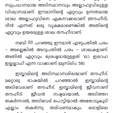
സുപ്രധാനമായ അടിസ്ഥാനവും അല്ലാഹുവിലുള്ള
വിശ്വാസമാണ്. ഈമാനിന്റെ ഏറ്റവും ഉന്നതമായ
ശാഖ അല്ലാഹുവിനെ ഏകനാക്കലാണ് (തൗഹീദ്).
ദീൻ എന്നത് ഒരു വൃക്ഷമാണെങ്കിൽ അതിന്റെ
ഏറ്റവും ഉയരമുള്ള ശാഖ തൗഹീദാണ്.
നബി ﷺ പറഞ്ഞു: ഈമാൻ എഴുപതിൽ പരം
– അല്ലെങ്കിൽ അറുപതിൽ പരം – ശാഖകളാണ്.
അതിൽ ഏറ്റവും ശ്രേഷ്ഠമായുള്ളത് ‘ലാ ഇലാഹ
ഇല്ലല്ലാഹ്’ എന്ന വാക്കാണ്. (മുസ്‌ലിം: 58)
ഇസ്ലാമിന്റെ അടിസ്ഥാനശിലയാണ് തൗഹീദ്.
മറ്റൊരു ഭാഷയിൽ പറഞ്ഞാൽ ഇസ്ലാമിന്റെ
അടിവേരാണ് തൗഹീദ്. ഇസ്ലാമിന്റെ ജീവനാണ്
തൗഹീദ്. ജീവൻ നഷ്ടമായാൽ, അടിത്തറ
തകർന്നാൽ, അടിവേര് പൊട്ടിയാൽ അതോടുകൂടി
എല്ലാം തകർന്നു തരിപ്പണമാകും. ഒരാളിലെ