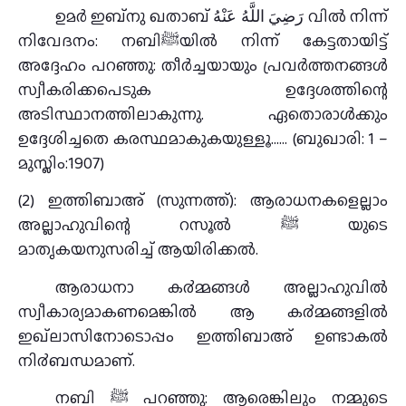
ഉമര്‍ ഇബ്നു ഖതാബ് رَضِيَ اللَّهُ عَنْهُ വിൽ നിന്ന്
നിവേദനം: നബിﷺയില്‍ നിന്ന് കേട്ടതായിട്ട്
അദ്ദേഹം പറഞ്ഞു: തീര്‍ച്ചയായും പ്രവര്‍ത്തനങ്ങള്‍
സ്വീകരിക്കപെടുക ഉദ്ദേശത്തിന്റെ
അടിസ്ഥാനത്തിലാകുന്നു. ഏതൊരാള്‍ക്കും
ഉദ്ദേശിച്ചതെ കരസ്ഥമാകുകയുള്ളൂ…… (ബുഖാരി: 1 –
മുസ്ലിം:1907)
(2) ഇത്തിബാഅ് (സുന്നത്ത്): ആരാധനകളെല്ലാം
അല്ലാഹുവിന്റെ റസൂല്‍ ﷺ യുടെ
മാതൃകയനുസരിച്ച് ആയിരിക്കൽ.
ആരാധനാ ക൪മ്മങ്ങള്‍ അല്ലാഹുവില്‍
സ്വീകാര്യമാകണമെങ്കില്‍ ആ ക൪മ്മങ്ങളില്‍
ഇഖ്ലാസിനോടൊപ്പം ഇത്തിബാഅ് ഉണ്ടാകല്‍
നി൪ബന്ധമാണ്.
നബി ﷺ പറഞ്ഞു: ആരെങ്കിലും നമ്മുടെ