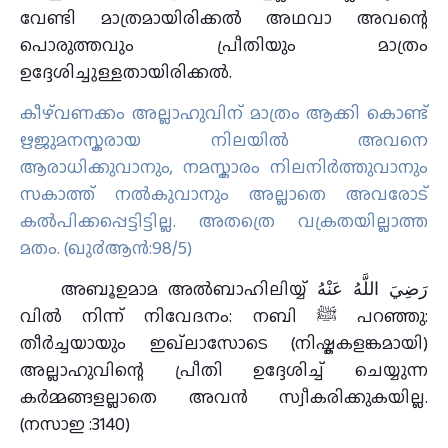
വേണ്ടി മാത്രമായിരിക്കൽ അഥവാ അവന്റെ
പൊരുത്തവും പ്രീതിയും മാത്രം
ഉദ്ദേശിച്ചുള്ളതായിരിക്കല്‍.
കീഴ്‌വണക്കം അല്ലാഹുവിന് മാത്രം ആക്കി കൊണ്ട്
ഋജുമനസ്കരായ നിലയില്‍ അവനെ
ആരാധിക്കുവാനും, നമസ്കാരം നിലനിര്‍ത്തുവാനും
സകാത്ത് നല്‍കുവാനും അല്ലാതെ അവരോട്
കല്‍പിക്കപ്പെട്ടിട്ടില്ല. അതത്രെ വക്രതയില്ലാത്ത
മതം. (ഖു൪ആന്‍:98/5)
അബൂഉമാമ അൽബാഹിലിയ്യ് رَضِيَ اللَّهُ عَنْهُ
വിൽ നിന്ന് നിവേദനം: നബി ﷺ പറഞ്ഞു:
തീർച്ചയായും ഇഖ്ലാസോടെ (നിഷ്കകളങ്കമായി)
അല്ലാഹുവിന്റെ പ്രീതി ഉദ്ദേശിച്ച് ചെയ്യുന്ന
കർമ്മങ്ങളല്ലാതെ അവൻ സ്വീകരിക്കുകയില്ല.
(നസാഇ :3140)