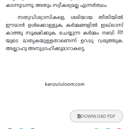
കടന്നുവന്നു. അതും സ്വീകര്യമല്ല എന്നര്‍ത്ഥം.
സത്യവിശ്വാസികളെ, ശരിയായ തീതിയിൽ
ഈമാൻ ഉൾക്കൊള്ളുക, കര്‍മ്മങ്ങളിൽ ഇഖ്ലാസ്
കാത്തു സൂക്ഷിക്കുക, ചെയ്യുന്ന കര്‍മ്മം നബി ﷺ
യുടെ മാതൃകയുള്ളതാണെന്ന് ഉറപ്പു വരുത്തുക.
അല്ലാഹു അനുഗ്രഹിക്കുമാറാകട്ടെ.
kanzululoom.com
DOWNLOAD PDF