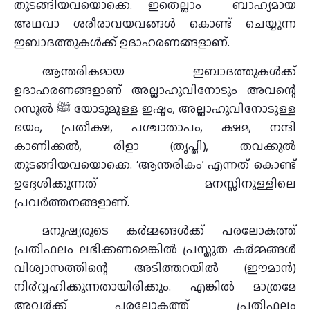
തുടങ്ങിയവയൊക്കെ. ഇതെല്ലാം ബാഹ്യമായ
അഥവാ ശരീരാവയവങ്ങള്‍ കൊണ്ട് ചെയ്യുന്ന
ഇബാദത്തുകൾക്ക് ഉദാഹരണങ്ങളാണ്.
ആന്തരികമായ ഇബാദത്തുകൾക്ക്
ഉദാഹരണങ്ങളാണ് അല്ലാഹുവിനോടും അവന്റെ
റസൂല്‍ ﷺ യോടുമുള്ള ഇഷ്ഠം, അല്ലാഹുവിനോടുള്ള
ഭയം, പ്രതീക്ഷ, പശ്ചാതാപം, ക്ഷമ, നന്ദി
കാണിക്കൽ, രിളാ (തൃപ്തി), തവക്കുൽ
തുടങ്ങിയവയൊക്കെ. ‘ആന്തരികം’ എന്നത് കൊണ്ട്
ഉദ്ദേശിക്കുന്നത് മനസ്സിനുള്ളിലെ
പ്രവര്‍ത്തനങ്ങളാണ്.
മനുഷ്യരുടെ ക൪മ്മങ്ങള്‍ക്ക് പരലോകത്ത്
പ്രതിഫലം ലഭിക്കണമെങ്കില്‍ പ്രസ്തുത ക൪മ്മങ്ങള്‍
വിശ്വാസത്തിന്റെ അടിത്തറയില്‍ (ഈമാൻ)
നി൪വ്വഹിക്കുന്നതായിരിക്കും. എങ്കില്‍ മാത്രമേ
അവ൪ക്ക് പരലോകത്ത് പ്രതിഫലം