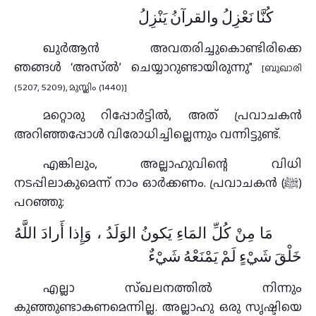
كُنَّا نَعْزِلُ والقرآنُ يَنْزِلُ
ഖുർആൻ അവതരിച്ചുകൊണ്ടിരിക്കെ
ഞങ്ങൾ ‘അസ്ൽ’ ചെയ്യാറുണ്ടായിരുന്നു”
[ബുഖാരി
(5207, 5209), മുസ്ലിം (1440)]
മറ്റൊരു റിപ്പോർട്ടിൽ, അത് പ്രവാചകൻ
അറിഞ്ഞപ്പോൾ വിരോധിച്ചില്ലെന്നും വന്നിട്ടുണ്ട്.
എങ്കിലും, അല്ലാഹുവിന്റെ വിധി
നടപ്പിലാകുമെന്ന് നാം ഓർക്കണം. പ്രവാചകൻ (ﷺ)
പറഞ്ഞു:
مَا مِنْ كُلِّ المَاءِ يَكونُ الوَلَدُ ، وَإِذا أَرادَ اللَّهُ
خَلْقَ شَيْءٍ لَمْ يَمْنَعْهُ شَيْءٌ
എല്ലാ സ്ഖലനത്തിൽ നിന്നും
കുഞ്ഞുണ്ടാകണമെന്നില്ല. അല്ലാഹു ഒരു സൃഷ്ടിയെ