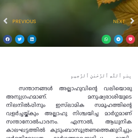
PREVIOUS
NEXT
بِسْمِ ٱللّٰهِ ٱلرَّحْمٰنِ ٱلرَّحِيمِ
സന്താനങ്ങൾ അല്ലാഹുവിന്റെ വലിയൊരു
അനുഗ്രഹമാണ്. മനുഷ്യരാശിയുടെ
നിലനിൽപ്പിനും ഇസ്‌ലാമിക സമൂഹത്തിന്റെ
വളർച്ചയ്ക്കും അല്ലാഹു നിശ്ചയിച്ച മാർഗ്ഗമാണ്
സന്താനോൽപാദനം. എന്നാൽ, ആധുനിക
കാലഘട്ടത്തിൽ കുടുംബാസൂത്രണത്തെക്കുറിച്ചും