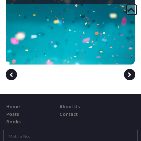
Home
About Us
Posts
Contact
Books