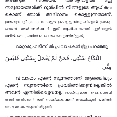
കഴിക്കുക. നിശ്ചയം, അന്ത്യനാളിൽ മറ്റു
സമുദായങ്ങൾക്ക് മുൻപിൽ നിങ്ങളുടെ ആധിക്യം
കൊണ്ട് ഞാൻ അഭിമാനം കൊള്ളുന്നതാണ്”.
[അബൂദാവൂദ് (2050), നസാഈ (3227), ഇബ്‌നു ഹിബ്ബാൻ (4056).
ശൈഖ് അൽ-അൽബാനി ഇത് സ്വഹീഹാണെന്ന് (ഇർവാഉൽ
ഗലീൽ: 6/195, ഹദീസ് 1784) രേഖപ്പെടുത്തിയിട്ടുണ്ട്]
മറ്റൊരു ഹദീസിൽ പ്രവാചകൻ (ﷺ) പറഞ്ഞു:
النِّكَاحُ سُنَّتِي، فَمَنْ لَمْ يَعْمَلْ بِسُنَّتِي فَلَيْسَ
مِنِّي
വിവാഹം എന്റെ സുന്നത്താണ്; ആരെങ്കിലും
എന്റെ സുന്നത്തിനെ പ്രവർത്തിക്കുന്നില്ലെങ്കിൽ
അവൻ എന്നിൽപ്പെട്ടവനല്ല.
[ഇബ്‌നു മാജ (1846). ശൈഖ്
അൽ-അൽബാനി ഇത് സ്വഹീഹാണെന്ന് (സ്വഹീഹുൽ ജാമിഅ്:
6807) രേഖപ്പെടുത്തിയിട്ടുണ്ട്]