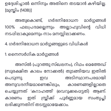
ഉദ്ദേശിച്ചാൽ ഒന്നിനും അതിനെ തടയാൻ കഴിയില്ല.
[മുസ്ലിം (1438)]
അതുകൊണ്ട്, ഗർഭനിരോധന മാർഗ്ഗങ്ങൾ
100% ഫലപ്രദമല്ലെന്നും അല്ലാഹുവിന്റെ വിധി
നടപ്പിലാകുമെന്നും നാം മനസ്സിലാക്കണം.
4. ഗർഭനിരോധന മാർഗ്ഗങ്ങളുടെ വിധികൾ
1. നൈസർഗിക മാർഗ്ഗങ്ങൾ
അസ്ൽ (പുറത്തു സ്ഖലനം), റിഥം മെത്തേഡ്
(സുരക്ഷിത കാലം നോക്കൽ) തുടങ്ങിയവ ഇതിൽ
പെടുന്നു. ഇവ അടിസ്ഥാനപരമായി
അനുവദനീയമാണെങ്കിലും, കാരണങ്ങളില്ലാതെ
ചെയ്യുന്നത് ‘കറാഹത്ത്’ (വെറുക്കപ്പെട്ടത്) ആണ്.
കാരണം ഇത് സ്ത്രീക്ക് പൂർണ്ണമായ സംതൃപ്തി
ലഭിക്കുന്നതിന് തടസ്സമായേക്കാം.