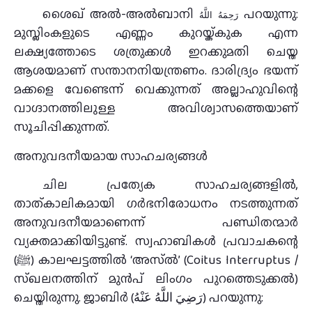
ശൈഖ് അൽ-അൽബാനി
പറയുന്നു:
رَحِمَهُ اللَّهُ
മുസ്ലിംകളുടെ എണ്ണം കുറയ്ക്കുക എന്ന
ലക്ഷ്യത്തോടെ ശത്രുക്കൾ ഇറക്കുമതി ചെയ്ത
ആശയമാണ് സന്താനനിയന്ത്രണം. ദാരിദ്ര്യം ഭയന്ന്
മക്കളെ വേണ്ടെന്ന് വെക്കുന്നത് അല്ലാഹുവിന്റെ
വാഗ്ദാനത്തിലുള്ള അവിശ്വാസത്തെയാണ്
സൂചിപ്പിക്കുന്നത്.
അനുവദനീയമായ സാഹചര്യങ്ങൾ
ചില പ്രത്യേക സാഹചര്യങ്ങളിൽ,
താത്കാലികമായി ഗർഭനിരോധനം നടത്തുന്നത്
അനുവദനീയമാണെന്ന് പണ്ഡിതന്മാർ
വ്യക്തമാക്കിയിട്ടുണ്ട്. സ്വഹാബികൾ പ്രവാചകന്റെ
(ﷺ) കാലഘട്ടത്തിൽ ‘അസ്ൽ’ (Coitus Interruptus /
സ്ഖലനത്തിന് മുൻപ് ലിംഗം പുറത്തെടുക്കൽ)
ചെയ്തിരുന്നു. ജാബിർ (رَضِيَ اللَّهُ عَنْهُ) പറയുന്നു: