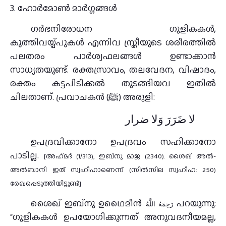
3. ഹോർമോൺ മാർഗ്ഗങ്ങൾ
ഗർഭനിരോധന ഗുളികകൾ,
കുത്തിവയ്പ്പുകൾ എന്നിവ സ്ത്രീയുടെ ശരീരത്തിൽ
പലതരം പാർശ്വഫലങ്ങൾ ഉണ്ടാക്കാൻ
സാധ്യതയുണ്ട്. രക്തസ്രാവം, തലവേദന, വിഷാദം,
രക്തം കട്ടപിടിക്കൽ തുടങ്ങിയവ ഇതിൽ
ചിലതാണ്. പ്രവാചകൻ (ﷺ) അരുളി:
لا ضَرَرَ وَلا ضرار
ഉപദ്രവിക്കാനോ ഉപദ്രവം സഹിക്കാനോ
പാടില്ല.
[അഹ്‌മദ് (1/313), ഇബ്‌നു മാജ (2340). ശൈഖ് അൽ-
അൽബാനി ഇത് സ്വഹീഹാണെന്ന് (സിൽസില സ്വഹീഹ: 250)
രേഖപ്പെടുത്തിയിട്ടുണ്ട്]
ശൈഖ് ഇബ്‌നു ഉഥൈമീൻ
പറയുന്നു:
رَحِمَهُ اللَّهُ
“ഗുളികകൾ ഉപയോഗിക്കുന്നത് അനുവദനീയമല്ല,