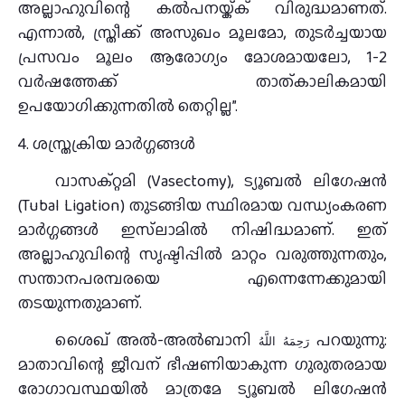
അല്ലാഹുവിന്റെ കൽപനയ്ക്ക് വിരുദ്ധമാണത്.
എന്നാൽ, സ്ത്രീക്ക് അസുഖം മൂലമോ, തുടർച്ചയായ
പ്രസവം മൂലം ആരോഗ്യം മോശമായലോ, 1-2
വർഷത്തേക്ക് താത്കാലികമായി
ഉപയോഗിക്കുന്നതിൽ തെറ്റില്ല”.
4. ശസ്ത്രക്രിയ മാർഗ്ഗങ്ങൾ
വാസക്റ്റമി (Vasectomy), ട്യൂബൽ ലിഗേഷൻ
(Tubal Ligation) തുടങ്ങിയ സ്ഥിരമായ വന്ധ്യംകരണ
മാർഗ്ഗങ്ങൾ ഇസ്‌ലാമിൽ നിഷിദ്ധമാണ്. ഇത്
അല്ലാഹുവിന്റെ സൃഷ്ടിപ്പിൽ മാറ്റം വരുത്തുന്നതും,
സന്താനപരമ്പരയെ എന്നെന്നേക്കുമായി
തടയുന്നതുമാണ്.
ശൈഖ് അൽ-അൽബാനി
പറയുന്നു:
رَحِمَهُ اللَّهُ
മാതാവിന്റെ ജീവന് ഭീഷണിയാകുന്ന ഗുരുതരമായ
രോഗാവസ്ഥയിൽ മാത്രമേ ട്യൂബൽ ലിഗേഷൻ