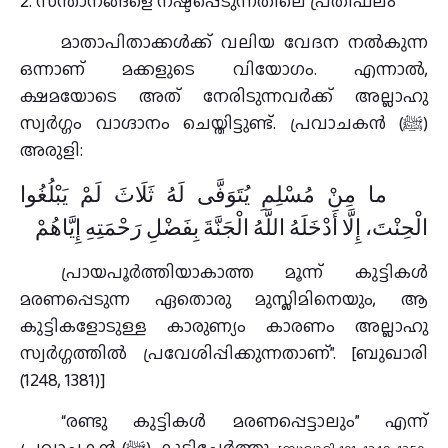
2. സന്താനങ്ങളെ നഷ്ടപ്പെടുന്നതിലെ പ്രതിഫലം
മാതാപിതാക്കൾക്ക് വലിയ വേദന നൽകുന്ന
ഒന്നാണ് മക്കളുടെ വിയോഗം. എന്നാൽ,
ക്ഷമയോടെ അത് നേരിടുന്നവർക്ക് അല്ലാഹു
സ്വർഗ്ഗം വാഗ്ദാനം ചെയ്തിട്ടുണ്ട്. പ്രവാചകൻ (ﷺ)
അരുളി:
ما مِنْ مُسْلِمِ يُتَوَفَّى لَهُ ثَلَاثَ لَمْ يَبْلُغُوا
الْحِنْتَ، إِلَّا أَدْخَلَهُ اللَّهُ الْجَنَّةَ بِفَضْلِ رَحْمَتِهِ إِيَّاهُمْ
പ്രായപൂർത്തിയാകാത്ത മൂന്ന് കുട്ടികൾ
മരണപ്പെടുന്ന ഏതൊരു മുസ്ലിമിനെയും, ആ
കുട്ടികളോടുള്ള കാരുണ്യം കാരണം അല്ലാഹു
സ്വർഗ്ഗത്തിൽ പ്രവേശിപ്പിക്കുന്നതാണ്”. [ബുഖാരി
(1248, 1381)]
“രണ്ടു കുട്ടികൾ മരണപ്പെട്ടാലും” എന്ന്