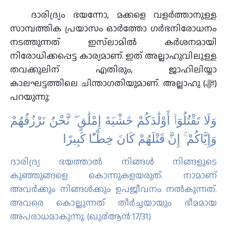
ദാരിദ്ര്യം ഭയന്നോ, മക്കളെ വളർത്താനുള്ള
സാമ്പത്തിക പ്രയാസം ഓർത്തോ ഗർഭനിരോധനം
നടത്തുന്നത് ഇസ്‌ലാമിൽ കർശനമായി
നിരോധിക്കപ്പെട്ട കാര്യമാണ്. ഇത് അല്ലാഹുവിലുള്ള
തവക്കുലിന് എതിരും, ജാഹിലിയ്യാ
കാലഘട്ടത്തിലെ ചിന്താഗതിയുമാണ്. അല്ലാഹു (ﷻ)
പറയുന്നു:
وَلَا تَقْتُلُوٓا۟ أَوْلَٰدَكُمْ خَشْيَةَ إِمْلَٰقٍ ۖ نَّحْنُ نَرْزُقُهُمْ
وَإِيَّاكُمْ ۚ إِنَّ قَتْلَهُمْ كَانَ خِطْـًٔا كَبِيرًا
ദാരിദ്ര്യ ഭയത്താല്‍ നിങ്ങള്‍ നിങ്ങളുടെ
കുഞ്ഞുങ്ങളെ കൊന്നുകളയരുത്‌. നാമാണ്
അവര്‍ക്കും നിങ്ങള്‍ക്കും ഉപജീവനം നല്‍കുന്നത്‌.
അവരെ കൊല്ലുന്നത് തീര്‍ച്ചയായും ഭീമമായ
അപരാധമാകുന്നു. (ഖു൪ആന്‍:17/31)