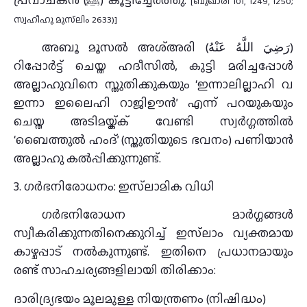
പ്രവാചകൻ (ﷺ) കൂട്ടിച്ചേർത്തു.
[ബുഖാരി 101, 1249, 1250;
സ്വഹീഹു മുസ്‌ലിം 2633)]
അബൂ മൂസൽ അശ്അരി (رَضِيَ اللَّهُ عَنْهُ)
റിപ്പോർട്ട് ചെയ്ത ഹദീസിൽ, കുട്ടി മരിച്ചപ്പോൾ
അല്ലാഹുവിനെ സ്തുതിക്കുകയും ‘ഇന്നാലില്ലാഹി വ
ഇന്നാ ഇലൈഹി റാജിഊൻ’ എന്ന് പറയുകയും
ചെയ്ത അടിമയ്ക്ക് വേണ്ടി സ്വർഗ്ഗത്തിൽ
‘ബൈത്തുൽ ഹംദ്’ (സ്തുതിയുടെ ഭവനം) പണിയാൻ
അല്ലാഹു കൽപ്പിക്കുന്നുണ്ട്.
3. ഗർഭനിരോധനം: ഇസ്‌ലാമിക വിധി
ഗർഭനിരോധന മാർഗ്ഗങ്ങൾ
സ്വീകരിക്കുന്നതിനെക്കുറിച്ച് ഇസ്‌ലാം വ്യക്തമായ
കാഴ്ചപ്പാട് നൽകുന്നുണ്ട്. ഇതിനെ പ്രധാനമായും
രണ്ട് സാഹചര്യങ്ങളിലായി തിരിക്കാം:
ദാരിദ്ര്യഭയം മൂലമുള്ള നിയന്ത്രണം (നിഷിദ്ധം)