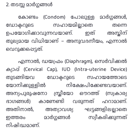
2. തടസ്സ മാർഗ്ഗങ്ങൾ
കോണ്ടം (Condom) പോലുള്ള മാർഗ്ഗങ്ങൾ,
ഡോക്ടറുടെ സഹായമില്ലാതെ തന്നെ
ഉപയോഗിക്കാവുന്നവയാണ്. ഇത് അസ്ലിന്
തുല്യമായ വിധിയാണ് – അനുവദനീയം, എന്നാൽ
വെറുക്കപ്പെട്ടത്.
എന്നാൽ, ഡയഫ്രം (Diaphragm), സെർവിക്കൽ
ക്യാപ്പ് (Cervical Cap), IUD (Intra-uterine Device)
തുടങ്ങിയവ ഡോക്ടറുടെ സഹായത്തോടെ
യോനിക്കുള്ളിൽ നിക്ഷേപിക്കേണ്ടവയാണ്.
അന്യപുരുഷനോ സ്ത്രീയോ ഔറത്ത് (സ്വകാര്യ
ഭാഗങ്ങൾ) കാണേണ്ടി വരുന്നത് ഹറാമാണ്.
അതിനാൽ, അത്യാവശ്യ ഘട്ടങ്ങളിലല്ലാതെ
ഇത്തരം മാർഗ്ഗങ്ങൾ സ്വീകരിക്കുന്നത്
നിഷിദ്ധമാണ്.