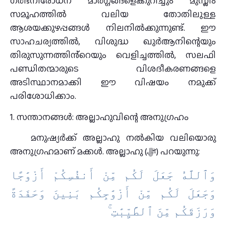
ഗർഭനിരോധന മാർഗ്ഗങ്ങളെക്കുറിച്ചും മുസ്ലിം
സമൂഹത്തിൽ വലിയ തോതിലുള്ള
ആശയക്കുഴപ്പങ്ങൾ നിലനിൽക്കുന്നുണ്ട്. ഈ
സാഹചര്യത്തിൽ, വിശുദ്ധ ഖുർആനിന്റെയും
തിരുസുന്നത്തിൻ്റെയും വെളിച്ചത്തിൽ, സലഫി
പണ്ഡിതന്മാരുടെ വിശദീകരണങ്ങളെ
അടിസ്ഥാനമാക്കി ഈ വിഷയം നമുക്ക്
പരിശോധിക്കാം.
1. സന്താനങ്ങൾ: അല്ലാഹുവിന്റെ അനുഗ്രഹം
മനുഷ്യർക്ക് അല്ലാഹു നൽകിയ വലിയൊരു
അനുഗ്രഹമാണ് മക്കൾ. അല്ലാഹു (ﷻ) പറയുന്നു:
وَٱللَّهُ جَعَلَ لَكُم مِّنْ أَنفُسِكُمْ أَزْوَٰجًا
وَجَعَلَ لَكُم مِّنْ أَزْوَٰجِكُم بَنِينَ وَحَفَدَةً
وَرَزَقَكُم مِّنَ ٱلطَّيِّبَٰتِ ۚ