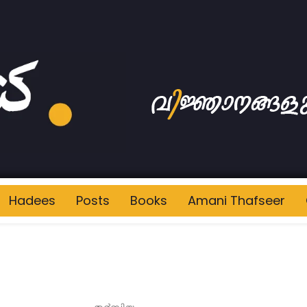
Hadees
Posts
Books
Amani Thafseer
ി