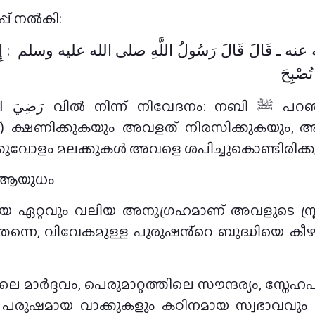
നറിയിപ്പ് നൽകി:
عنه ـ قَالَ قَالَ رَسُولُ اللَّهِ صلى الله عليه وسلم ‏ :‏ إِذَا دَ
ُصْبِحَ ‏
്തിന്) ക്ഷണിക്കുകയും അവളത് നിരസിക്കുകയു
കുവോളം മലക്കുകൾ അവളെ ശപിച്ചുകൊണ്ടിരിക്കും
ലിയ ആയുധം
ൽകിയ ഏറ്റവും വലിയ അനുഗ്രഹമാണ് അവളുടെ സ്ത്ര
്നെ, വിവേകമുള്ള പുരുഷൻ്റെ ബുദ്ധിയെ കീഴടക്ക
െ മാർദ്ദവം, പെരുമാറ്റത്തിലെ സൗന്ദര്യം, സ്ന
പരുഷമായ വാക്കുകളും കഠിനമായ സ്വഭാവവും സ്ത