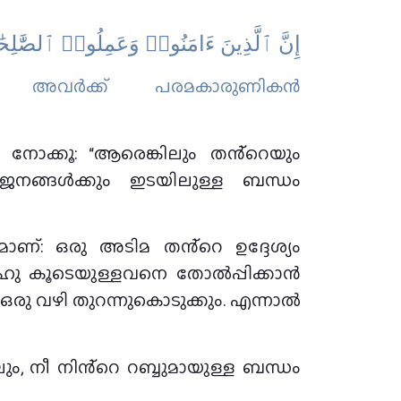
إِنَّ ٱلَّذِينَ ءَامَنُوا۟ وَعَمِلُوا۟ ٱلصَّٰلِحَٰ
ാരോ അവര്‍ക്ക് പരമകാരുണികന്‍
ോക്കൂ: “ആരെങ്കിലും തൻ്റെയും
ജനങ്ങൾക്കും ഇടയിലുള്ള ബന്ധം
ാണ്: ഒരു അടിമ തൻ്റെ ഉദ്ദേശ്യം
ലാഹു കൂടെയുള്ളവനെ തോൽപ്പിക്കാൻ
 വഴി തുറന്നുകൊടുക്കും. എന്നാൽ
ം, നീ നിൻ്റെ റബ്ബുമായുള്ള ബന്ധം