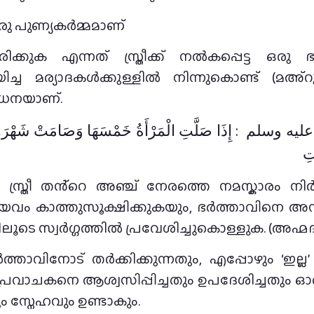
രു പുണ്യകർമ്മമാണ്
ുക എന്നത് സ്ത്രീക്ക് നൽകപ്പെട്ട ഒരു ഭാരമല്
ിച്ച മര്യാദകൾക്കുള്ളിൽ നിന്നുകൊണ്ട് (മഅ
ാധനയാണ്.
يه وسلم ‏ :‏ إِذَا صَلَّتِ الْمَرْأَةُ خَمْسَهَا وَصَامَتْ شَهْرَ
تِ
ാവയവം കാത്തുസൂക്ഷിക്കുകയും, ഭർത്താവിനെ 
തിലൂടെ സ്വർഗ്ഗത്തിൽ പ്രവേശിച്ചുകൊള്ളുക. (അഹ്മദ
ഭർത്താവിനോട് തർക്കിക്കുന്നതും, എപ്പോഴും ‘ഇല
പ്രവാചകനെ ആശ്വസിപ്പിച്ചതും ഉപദേശിച്ചതും 
 സ്നേഹവും ഉണ്ടാകും.