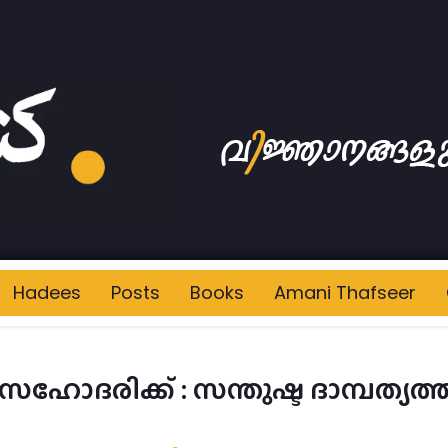
Hadees
Posts
Books
Amani Thafseer
സഹോദരിക്ക് : സന്തുഷ്ട ദാമ്പത്യത