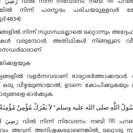
യിൽ നിന്ന് പരസ്പരം പരിചയമുള്ളവർ യ
ദ്:4834)
്ങളിൽ നിന്ന് സുഗന്ധമല്ലാതെ മറ്റൊന്നും അദ്ദേ
തിഥികൾ വരുമ്പോൾ. അതിഥികൾ നിങ്ങളുടെ വീ
ബാസഡർമാരാണ്.
്കിക്കളയുക
ര്യങ്ങളിൽ വളർന്നവരാണ് ഭാര്യാഭർത്താക്കന്മ
് ഒരു വീഴ്ചയുണ്ടായാൽ, ഉടനെ കോപിക്കുകയും വ
ാര്യങ്ങളെ ഓർക്കുക.
ُولُ اللَّهِ صلى الله عليه وسلم ‏”‏ لاَ يَفْرَكْ مُؤْمِنٌ مُؤْمِنَةً إِنْ كَ
വം അവന് അനിഷ്ടകരമാണെങ്കിൽ, മറ്റൊരു സ്വ