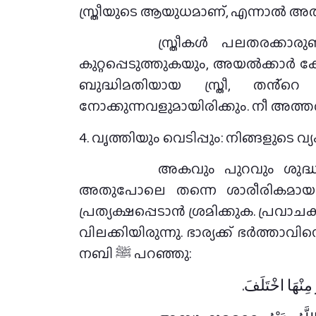
സ്ത്രീയുടെ ആയുധമാണ്, എന്നാൽ 
സ്ത്രീകൾ പലതരക്കാര
കുറ്റപ്പെടുത്തുകയും, അയൽക്കാർ കേ
ബുദ്ധിമതിയായ സ്ത്രീ, തൻ്റെ 
നോക്കുന്നവളുമായിരിക്കും. നീ അത്
4. വൃത്തിയും വെടിപ്പും: നിങ്ങളുടെ 
അകവും പുറവും ശുദ്ധ
അതുപോലെ തന്നെ ശാരീരികമായ വൃ
പ്രത്യക്ഷപ്പെടാൻ ശ്രമിക്കുക. പ്രവാചകൻ ﷺ ദീർഘയാത്ര കഴിഞ്ഞ് വരുമ്പോൾ മുന്നറിയിപ്പ് നൽകാതെ വീട്ടിൽ പ്രവേശി
വിലക്കിയിരുന്നു. ഭാര്യക്ക് ഭർത്ത
നബി ﷺ പറഞ്ഞു:
ِنْهَا اخْتَلَفَ‏.‏