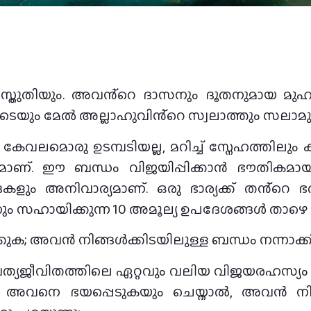
ിയും. അവൻ്റെ ദാസനും ദൂതനുമായ മുഹമ്മദ് നബി ﷺയുടെയ
െയും മേൽ അല്ലാഹുവിൻ്റെ സ്വലാത്തും സലാമും 
വലമൊരു ഉടമ്പടിയല്ല, മറിച്ച് സ്നേഹത്തിലും ക
മാണ്. ഈ ബന്ധം വിജയിപ്പിക്കാൻ ഭൗതികമായ 
ാദകളും അനിവാര്യമാണ്. ഒരു ഭാര്യക്ക് തൻ്റെ 
ം സഹായിക്കുന്ന 10 അമൂല്യ ഉപദേശങ്ങൾ താഴെ വി
്കുക; അവൻ നിങ്ങൾക്കിടയിലുള്ള ബന്ധം നന്നാക്ക
ത്യജീവിതത്തിലെ ഏറ്റവും വലിയ വിജയരഹസ്യം ന
 അവനെ ഭയപ്പെടുകയും ചെയ്താൽ, അവൻ നി