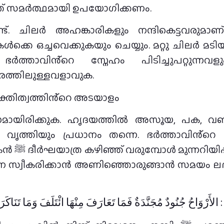
അത് സമർത്ഥമായി ഉപയോഗിക്കണം.
ുണ്ട്. ചിലർ അഹങ്കാരികളും നന്ദികെട്ടവരു
ൾക്കെ ഒച്ചവെക്കുകയും ചെയ്യും. മറ്റു ചിലർ മട
ഭർത്താവിൻ്റെ സ്നേഹം പിടിച്ചുപറ്റുന്നവ
തരത്തിലുള്ളവളാവുക.
വ്യക്തിത്വത്തിൻ്റെ അടയാളം
മായിരിക്കുക. ഹൃദയത്തിൽ അസൂയ, പക, വഞ്ചന
ത്തിയും പ്രധാനം തന്നെ. ഭർത്താവിൻ്റെ ക
ക്കുന്നത്
ാവിനെ സ്വീകരിക്കാൻ അണിഞ്ഞൊരുങ്ങാൻ സമയം ലഭി
الأَرْوَاحُ جُنُودٌ مُجَنَّدَةٌ فَمَا تَعَارَفَ مِنْهَا ائْتَلَفَ وَمَا تَنَاكَرَ م