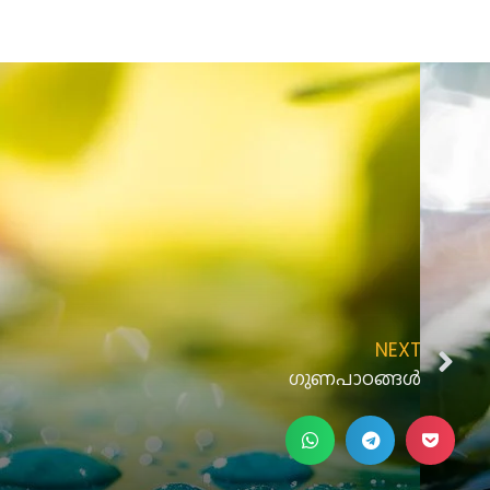
NEXT
ഗുണപാഠങ്ങൾ