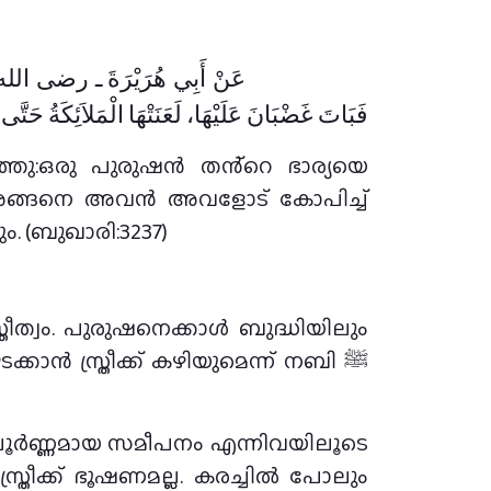
عَنْ أَبِي هُرَيْرَةَ ـ رضى الله ،
فَبَاتَ غَضْبَانَ عَلَيْهَا، لَعَنَتْهَا الْمَلاَئِكَةُ حَتَّى ت
ം, അങ്ങനെ അവൻ അവളോട് കോപിച്ച്
. (ബുഖാരി:3237)
ീത്വം. പുരുഷനെക്കാൾ ബുദ്ധിയിലും
ാൻ സ്ത്രീക്ക് കഴിയുമെന്ന് നബി ﷺ
േഹപൂർണ്ണമായ സമീപനം എന്നിവയിലൂടെ
്രീക്ക് ഭൂഷണമല്ല. കരച്ചിൽ പോലും