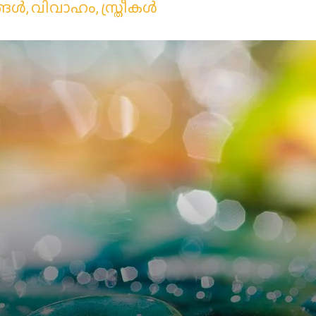
ങള്‍
,
വിവാഹം
,
സ്ത്രീകള്‍