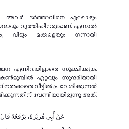
മാണ്. അവർ ഭർത്താവിനെ എപ്പോഴും
ിയന്മാരും വൃത്തിഹീനരുമാണ്. എന്നാൽ
ളും, വീടും മക്കളെയും നന്നായി
 എന്നിവയില്ലാതെ സൂക്ഷിക്കുക.
ൺമുമ്പിൽ ഏറ്റവും സുന്ദരിയായി
ക്കുന്നതിന് വേണ്ടിയായിരുന്നു അത്.
عَنْ أَبِي هُرَيْرَةَ، يَرْفَعُهُ قَالَ : 