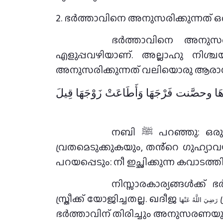
2. ഭർത്താവിനെ അനുസരിക്കുന്നത് ഒ
ഭർത്താവിനെ അനുസരിക്ക
എളുപ്പവഴിയാണ്. അല്ലാഹു നിശ്ചയ
അനുസരിക്കുന്നത് വലിയൊരു ആര
هَا وحصَّنت فَرْجَهَا وَأَطَاعَتْ زَوْجَهَا قِيلَ
നബി ﷺ പറഞ്ഞു: ഒരു സ്ത്രീ തൻ്റെ അഞ്ച് നേരത്തെ നമസ്കാരം നിർവ്വഹിക്കുകയും, റമദാൻ മാസത്തിൽ
വ്രതമെടുക്കുകയും, തൻ്റെ ഗുഹ്യ
പറയപ്പെടും: നീ ഇച്ഛിക്കുന്ന കവാടത്
നിസ്സാരകാര്യങ്ങൾക്ക് 
സ്ത്രീക്ക് യോജിച്ചതല്ല. ഖദീജ
رَضِيَ اللَّهُ عَنْهَا
ഭർത്താവിന് തിരിച്ചും അനുസരണയും