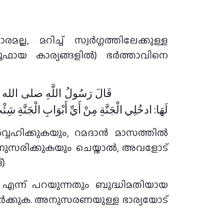
ല, മറിച്ച് സ്വർഗ്ഗത്തിലേക്കുള്ള
്റൂഫായ കാര്യങ്ങളിൽ) ഭർത്താവിനെ
قَالَ رَسُولُ اللَّهِ صلى الله عل
لَهَا: ادخُلِي الْجَنَّةِ مِنْ أَيِّ أَبْوَابِ الْجَنَّةِ شِئْ
അനുസരിക്കുകയും ചെയ്താൽ, അവളോട്
്)
്ല’ എന്ന് പറയുന്നതും ബുദ്ധിമതിയായ
ഓർക്കുക. അനുസരണയുള്ള ഭാര്യയോട്