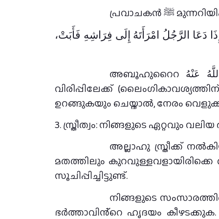
പ്രവാചകൻ ﷺ മുന്
عَا الرَّجُلُ امْرَأَتَهُ إِلَى فِرَاشِهِ فَأَبَتْ
അബൂഹുറൈറ رَضِيَ اللَّهُ عَنْهُ വിൽ നിന്ന് നിവേദനം: നബി ﷺ പറഞ്ഞു:ഒരു പുരുഷൻ തൻ്റെ ഭാര്യയെ
വിരിപ്പിലേക്ക് (ലൈംഗികാവശ്യത
ഉറങ്ങുകയും ചെയ്താൽ, നേരം വെളുക്
3. സ്ത്രീത്വം: നിങ്ങളുടെ ഏറ്റവും വ
അല്ലാഹു സ്ത്രീക്ക് ന
മതത്തിലും കുറവുള്ളവളായിരിക്കെ തന
സൂചിപ്പിച്ചിട്ടുണ്ട്.
നിങ്ങളുടെ സംസാരത്തില
ഭർത്താവിൻ്റെ ഹൃദയം കീഴടക്കുക. 