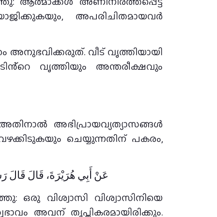
ോജിക്കുകയും, അപരിചിതമായവർ
ഹം അനുഭവിക്കരുത്. വീട് വൃത്തിയായി
ടിൻ്റെ വൃത്തിയും അന്തരീക്ഷവും
ാർ. അതിനാൽ അഭിപ്രായവ്യത്യാസങ്ങൾ
ഴക്കിടുകയും ചെയ്യുന്നതിന് പകരം,
عَنْ أَبِي هُرَيْرَةَ، قَالَ قَالَ رَس
ഭാവം അവന് തൃപ്തികരമായിരിക്കും.