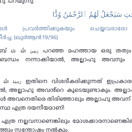
ഹു പറയുന്നു:
تِ سَيَجْعَلُ لَهُمُ ٱلرَّحْمَٰنُ وُدًّا
മങ്ങള്‍ പ്രവര്‍ത്തിക്കുകയും ചെയ്തവര
്‍ച്ച. (ഖു൪ആന്‍:19/96)
ാബ്
പറഞ്ഞ മഹത്തായ ഒരു തത്വം ന
رَضِيَ اللَّهُ عَنْهُ
 ബന്ധം നന്നാക്കിയാൽ, അല്ലാഹു അവനും 
ം
ഇതിനെ വിശദീകരിക്കുന്നത് ഇപ്രകാരമ
رَحِمَهُ اللَّهُ
ിയാൽ, അല്ലാഹു അവൻ്റെ കൂടെയുണ്ടാകും. അല്
അവനെതിരെ തിരിഞ്ഞാലും അല്ലാഹു അവന് ഒരു
സ്ഥ എത്ര ദയനീയമാണ്!
എത്ര നല്ലവനാണെങ്കിലും മോശക്കാരനാണെങ്കിലു
ലോകത്തും സന്തോഷം നൽകും.