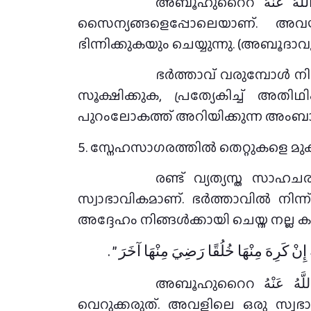
അബൂഹുറൈറ رَضِيَ اللَّهُ عَنْهُ വിൽ നിന്ന് നിവേദനം: നബി ﷺ പറഞ്ഞു: ആത്മാക്കൾ അണിനിരത്തപ്പെട്ട
സൈന്യങ്ങളെപ്പോലെയാണ്. അവ
ഭിന്നിക്കുകയും ചെയ്യുന്നു. (അബൂദാവൂ
ഭർത്താവ് വരുമ്പോൾ നിങ
സൂക്ഷിക്കുക, പ്രത്യേകിച്ച് അ
പുറംലോകത്ത് അറിയിക്കുന്ന അം
5. സ്നേഹസാഗരത്തിൽ തെറ്റുകളെ മുക
രണ്ട് വ്യത്യസ്ത സാഹച
സ്വാഭാവികമാണ്. ഭർത്താവിൽ നിന്ന
അദ്ദേഹം നിങ്ങൾക്കായി ചെയ്ത നല്ല ക
رِهَ مِنْهَا خُلُقًا رَضِيَ مِنْهَا آخَرَ ‏”‏ ‏.‏
അബൂഹുറൈറ رَضِيَ اللَّهُ عَنْهُ വിൽ നിന്ന് നിവേദനം: നബി ﷺ പറഞ്ഞു: ഒരു വിശ്വാസി വിശ്വാസിനിയെ
വെറുക്കരുത്. അവളിലെ ഒരു സ്വഭാ