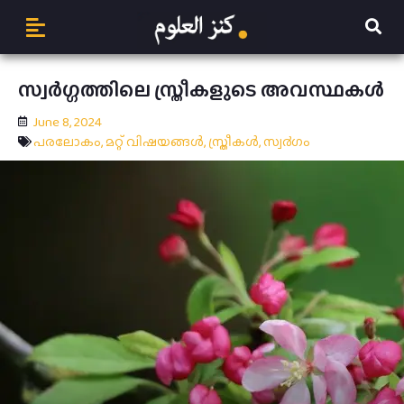
സ്വർഗ്ഗത്തിലെ സ്ത്രീകളുടെ അവസ്ഥകൾ
June 8, 2024
പരലോകം
,
മറ്റ് വിഷയങ്ങള്‍
,
സ്ത്രീകള്‍
,
സ്വ൪ഗം