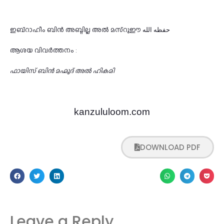
ഇബ്റാഹീം ബിൻ അബ്ദില്ല അൽ മസ്റൂഈ حفظه الله
ആശയ വിവർത്തനം :
ഫായിസ് ബിൻ മഹ്മൂദ് അൽ ഹികമി
kanzululoom.com
DOWNLOAD PDF
Leave a Reply