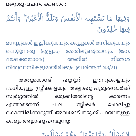
മറ്റൊരു വചനം കാണാം :
وَفِيهَا مَا تَشْتَهِيهِ ٱلْأَنفُسُ وَتَلَذُّ ٱلْأَعْيُنُ ۖ وَأَنتُمْ
فِيهَا خَٰلِدُونَ
മനസ്സുകള്‍ ഇച്ഛിക്കുകയും, കണ്ണുകള്‍ രസിക്കുകയും
ചെയ്യുന്നതു (എല്ലാം) അതിലുണ്ടുതാനും. (ഹേ,
ഭയഭക്തന്മാരേ,) അതില്‍ നിങ്ങള്‍
നിത്യവാസികളുമായിരിക്കും. (ഖു൪ആന്‍ :43/71)
അതുകൊണ്ട് ഹൂറുൻ ഈനുകളെയും
ഭംഗിയുള്ള സ്ത്രീകളെയും അല്ലാഹു പുരുഷന്മാർക്ക്
സ്വർഗ്ഗത്തിൽ ഒരുക്കിയതിന്റെ കാരണം
എന്താണെന്ന് ചില സ്ത്രീകൾ ചോദിച്ചു
കൊണ്ടിരിക്കാറുണ്ട്. അവരോട് നമുക്ക് പറയാനുള്ള
കാര്യം അല്ലാഹു പറയുന്നു:
لَا يُسْأَلُ عَمَّا يَفْعَلُ وَهُمْ يُسْأَلُونَ