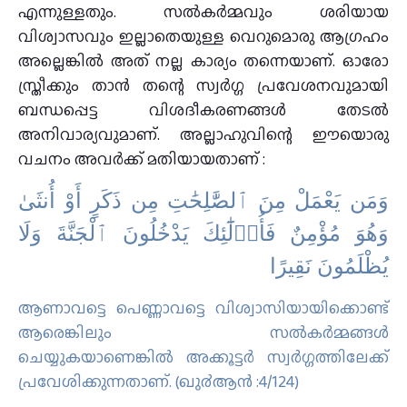
എന്നുള്ളതും. സൽകർമ്മവും ശരിയായ
വിശ്വാസവും ഇല്ലാതെയുള്ള വെറുമൊരു ആഗ്രഹം
അല്ലെങ്കിൽ അത് നല്ല കാര്യം തന്നെയാണ്. ഓരോ
സ്ത്രീക്കും താൻ തന്റെ സ്വർഗ്ഗ പ്രവേശനവുമായി
ബന്ധപ്പെട്ട വിശദീകരണങ്ങൾ തേടൽ
അനിവാര്യവുമാണ്. അല്ലാഹുവിന്റെ ഈയൊരു
വചനം അവർക്ക് മതിയായതാണ് :
وَمَن يَعْمَلْ مِنَ ٱلصَّٰلِحَٰتِ مِن ذَكَرٍ أَوْ أُنثَىٰ
وَهُوَ مُؤْمِنٌ فَأُو۟لَٰٓئِكَ يَدْخُلُونَ ٱلْجَنَّةَ وَلَا
يُظْلَمُونَ نَقِيرًا
ആണാവട്ടെ പെണ്ണാവട്ടെ വിശ്വാസിയായിക്കൊണ്ട്
ആരെങ്കിലും സൽകർമ്മങ്ങൾ
ചെയ്യുകയാണെങ്കിൽ അക്കൂട്ടർ സ്വർഗ്ഗത്തിലേക്ക്
പ്രവേശിക്കുന്നതാണ്. (ഖു൪ആന്‍ :4/124)