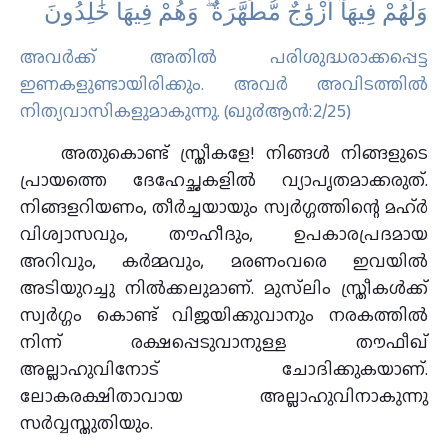
وَلَهُمْ فِيهَآ أَزْوَٰجٌ مُّطَهَّرَةٌ ۖ وَهُمْ فِيهَا خَٰلِدُونَ
അവര്‍ക്ക് അതില്‍ പരിശുദ്ധരാക്കപ്പെട്ട
ഇണകളുണ്ടായിരിക്കും. അവര്‍ അവിടത്തില്‍
നിത്യവാസികളുമാകുന്നു. (ഖു൪ആന്‍:2/25)
അതുകൊണ്ട് സ്ത്രീകളേ! നിങ്ങൾ നിങ്ങളുടെ
പ്രായത്തെ ദേഹേച്ഛകളിൽ വ്യാപൃതമാക്കരുത്.
നിങ്ങളറിയണം, തീർച്ചയായും സ്വർഗ്ഗത്തിന്റെ മഹ്ർ
വിശ്വാസവും, തൗഹീദും, ഉപകാരപ്രദമായ
അറിവും, കർമ്മവും, മരണംവരെ ഇവയിൽ
അടിയുറച്ചു നിൽക്കലുമാണ്. മുസ്‌ലിം സ്ത്രീകൾക്ക്
സ്വർഗ്ഗം കൊണ്ട് വിജയിക്കുവാനും നരകത്തിൽ
നിന്ന് രക്ഷപ്പെടുവാനുള്ള തൗഫീഖ്
അല്ലാഹുവിനോട് ചോദിക്കുകയാണ്.
ലോകരക്ഷിതാവായ അല്ലാഹുവിനാകുന്നു
സർവ്വസ്തുതിയും.