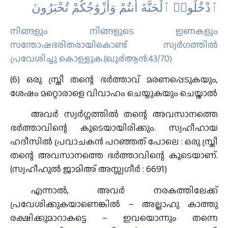
ٱدْخُلُوا۟ ٱلْجَنَّةَ أَنتُمْ وَأَزْوَٰجُكُمْ تُحْبَرُونَ
നിങ്ങളും നിങ്ങളുടെ ഇണകളും
സന്തോഷഭരിതരായികൊണ്ട് സ്വര്‍ഗത്തില്‍
പ്രവേശിച്ചു കൊള്ളുക.(ഖു൪ആന്‍:43/70)
(6) ഒരു സ്ത്രീ തന്റെ ഭർത്താവ് മരണപ്പെടുകയും,
ശേഷം മറ്റൊരാളെ വിവാഹം ചെയ്യുകയും ചെയ്താൽ
അവർ സ്വർഗ്ഗത്തിൽ തന്റെ അവസാനത്തെ
ഭർത്താവിന്റെ കൂടെയായിരിക്കും. സ്വഹീഹായ
ഹദീസിൽ പ്രവാചകൻ പറഞ്ഞത് പോലെ : ഒരു സ്ത്രീ
തന്റെ അവസാനത്തെ ഭർത്താവിന്റെ കൂടെയാണ്.
(സ്വഹീഹുൽ ജാമിഅ് അസ്സ്വഗീർ : 6691)
എന്നാൽ, അവർ നരകത്തിലേക്ക്
പ്രവേശിക്കുകയാണെങ്കിൽ – അല്ലാഹു കാത്തു
രക്ഷിക്കുമാറാകട്ടെ – ഇവയൊന്നും തന്നെ