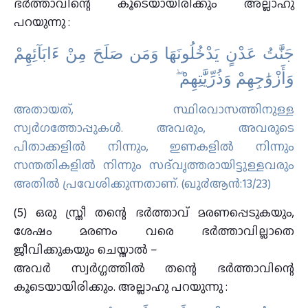
ഭർത്താവിന്റെ കൂടെയായിരിക്കും അല്ലാഹു
പറയുന്നു :
جَنَّٰتُ عَدْنٍ يَدْخُلُونَهَا وَمَن صَلَحَ مِنْ ءَابَآئِهِمْ
وَأَزْوَٰجِهِمْ وَذُرِّيَّٰتِهِمْ ۖ
അതായത്‌, സ്ഥിരവാസത്തിനുള്ള
സ്വര്‍ഗത്തോപ്പുകള്‍. അവരും, അവരുടെ
പിതാക്കളില്‍ നിന്നും, ഇണകളില്‍ നിന്നും
സന്തതികളില്‍ നിന്നും സദ്‌വൃത്തരായിട്ടുള്ളവരും
അതില്‍ പ്രവേശിക്കുന്നതാണ്‌. (ഖു൪ആന്‍:13/23)
(5) ഒരു സ്ത്രീ തന്റെ ഭർത്താവ് മരണപ്പെടുകയും,
ശേഷം മരണം വരെ ഭർത്താവില്ലാതെ
ജീവിക്കുകയും ചെയ്താൽ –
അവർ സ്വർഗ്ഗത്തിൽ തന്റെ ഭർത്താവിന്റെ
കൂടെയായിരിക്കും. അല്ലാഹു പറയുന്നു :