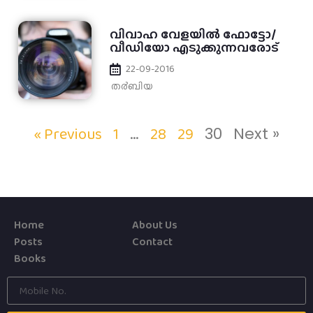
വിവാഹ വേളയില്‍ ഫോട്ടോ/
വീഡിയോ എടുക്കുന്നവരോട്
22-09-2016
ത൪ബിയ
« Previous
1
28
29
…
30
Next »
Home
About Us
Posts
Contact
Books