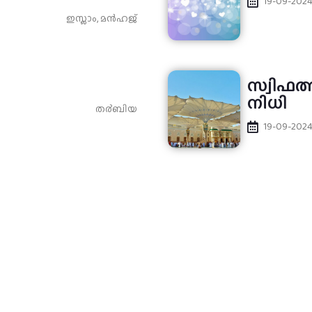
19-09-202
ഇസ്ലാം
,
മന്‍ഹജ്
സ്വിഫത്
നിധി
ത൪ബിയ
19-09-202