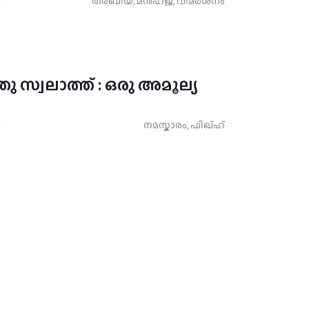
4
ത൪ബിയ
,
മന്‍ഹജ്
,
വിമർശനം
തു സ്വലാത്ത് : ഒരു അമൂല്യ
4
നമസ്കാരം
,
ഫിഖ്ഹ്