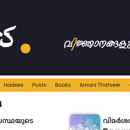
Hadees
Posts
Books
Amani Thafseer
4
കാവസ്ഥയുടെ
വിമർശന