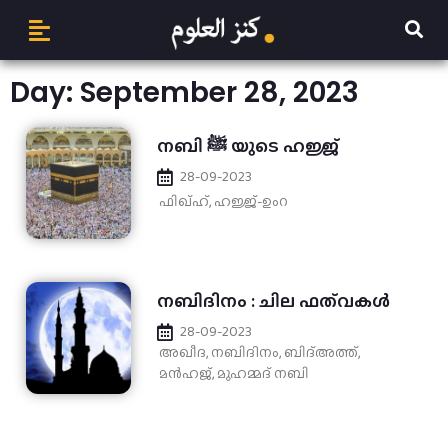
Day: September 28, 2023
നബി ﷺ യുടെ ഹജ്ജ്
28-09-2023
ഫിഖ്ഹ്
,
ഹജ്ജ്-ഉംറ
നബിദിനം : ചില ഫത്‌വകൾ
28-09-2023
അഖീദ
,
നബിദിനം
,
ബിദ്അത്ത്
,
മന്‍ഹജ്
,
മുഹമ്മദ് നബി