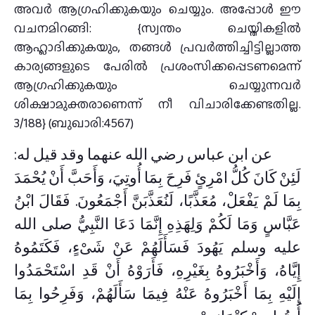
അവർ ആഗ്രഹിക്കുകയും ചെയ്യും. അപ്പോൾ ഈ
വചനമിറങ്ങി: {സ്വന്തം ചെയ്തികളിൽ
ആഹ്ലാദിക്കുകയും, തങ്ങൾ പ്രവർത്തിച്ചിട്ടില്ലാത്ത
കാര്യങ്ങളുടെ പേരിൽ പ്രശംസിക്കപ്പെടണമെന്ന്
ആഗ്രഹിക്കുകയും ചെയ്യുന്നവർ
ശിക്ഷാമുക്തരാണെന്ന് നീ വിചാരിക്കേണ്ടതില്ല.
3/188} (ബുഖാരി:4567)
عن ابن عباس رضي الله عنهما وقد قيل له:
لَئِنْ كَانَ كُلُّ امْرِئٍ فَرِحَ بِمَا أُوتِيَ، وَأَحَبَّ أَنْ يُحْمَدَ
بِمَا لَمْ يَفْعَلْ، مُعَذَّبًا، لَنُعَذَّبَنَّ أَجْمَعُونَ‏.‏ فَقَالَ ابْنُ
عَبَّاسٍ وَمَا لَكُمْ وَلِهَذِهِ إِنَّمَا دَعَا النَّبِيُّ صلى الله
عليه وسلم يَهُودَ فَسَأَلَهُمْ عَنْ شَىْءٍ، فَكَتَمُوهُ
إِيَّاهُ، وَأَخْبَرُوهُ بِغَيْرِهِ، فَأَرَوْهُ أَنْ قَدِ اسْتَحْمَدُوا
إِلَيْهِ بِمَا أَخْبَرُوهُ عَنْهُ فِيمَا سَأَلَهُمْ، وَفَرِحُوا بِمَا