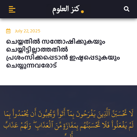
July 22, 2025
ചെയ്തതില്‍ സന്തോഷിക്കുകയും
ചെയ്തിട്ടില്ലാത്തതിൽ
പ്രശംസിക്കപ്പെടാന്‍ ഇഷ്ടപ്പെടുകയും
ചെയ്യുന്നവരോട്
لَا تَحْسَبَنَّ ٱلَّذِينَ يَفْرَحُونَ بِمَآ أَتَوا۟ وَّيُحِبُّونَ أَن يُحْمَدُوا۟ بِمَا
لَمْ يَفْعَلُوا۟ فَلَا تَحْسَبَنَّهُم بِمَفَازَةٍ مِّنَ ٱلْعَذَابِ ۖ وَلَهُمْ عَذَابٌ
أَلِيمٌ