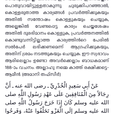
പൊതുവായിട്ടുള്ളതാകുന്നു. ചുരുക്കിപറഞ്ഞാല്‍,
കൊള്ളരുതാത്ത കാര്യങ്ങള്‍ പ്രവര്‍ത്തിക്കുകയും
അതില്‍ സന്തോഷം കൊള്ളുകയും ചെയ്യുക,
അല്ലെങ്കില്‍ വേണ്ടപ്പെട്ട കാര്യം ചെയ്തശേഷം
അതില്‍ ദുരഭിമാനം കൊള്ളുക, പ്രവര്‍ത്തനത്തില്‍
കൊണ്ടുവന്നിട്ടില്ലാത്ത കാര്യത്തിന്‍റെ പേരില്‍
സല്‍പേര്‍ ലഭിക്കണമെന്ന് ആഗ്രഹിക്കുകയും,
അതിന് ശ്രമം നടത്തുകയും ചെയ്യുക. ഈ സ്വഭാവം
ആരിലെല്ലാം ഉണ്ടോ അവര്‍ക്കെല്ലാം ബാധകമാണ്
188-ാം വചനം. അല്ലാഹു നമ്മെ കാത്ത് രക്ഷിക്കട്ടെ-
ആമീന്‍. (അമാനി തഫ്സീര്‍)
عَنْ أَبِي سَعِيدٍ الْخُدْرِيِّ ـ رضى الله عنه ـ أَنَّ
رِجَالاً مِنَ الْمُنَافِقِينَ عَلَى عَهْدِ رَسُولِ اللَّهِ صلى
الله عليه وسلم كَانَ إِذَا خَرَجَ رَسُولُ اللَّهِ صلى
الله عليه وسلم إِلَى الْغَزْوِ تَخَلَّفُوا عَنْهُ، وَفَرِحُوا