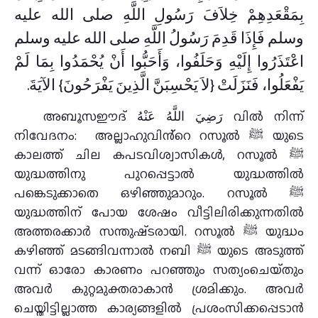
بِمَقْعَدِهِمْ خِلاَفَ رَسُولِ اللَّهِ صلى الله عليه
وسلم فَإِذَا قَدِمَ رَسُولُ اللَّهِ صلى الله عليه وسلم
اعْتَذَرُوا إِلَيْهِ وَحَلَفُوا، وَأَحَبُّوا أَنْ يُحْمَدُوا بِمَا لَمْ
يَفْعَلُوا، فَنَزَلَتْ ‏{‏لاَ يَحْسِبَنَّ الَّذِينَ يَفْرَحُونَ‏}‏ الآيَةَ‏.‏
അബൂസഈദ് رَضِيَ اللَّهُ عَنْهُ വിൽ നിന്ന്
നിവേദനം: അല്ലാഹുവിൻ്റെ റസൂൽ ﷺ യുടെ
കാലത്ത് ചില കപടവിശ്വാസികൾ, റസൂൽ ﷺ
യുദ്ധത്തിനു പുറപ്പെട്ടാൽ യുദ്ധത്തിൽ
പങ്കെടുക്കാതെ ഒഴിഞ്ഞുമാറും. റസൂൽ ﷺ
യുദ്ധത്തിന് പോയ ശേഷം വീട്ടിലിരിക്കുന്നതിൽ
അത്തരക്കാർ സന്തുഷ്‌ടരായി. റസൂൽ ﷺ യുദ്ധം
കഴിഞ്ഞ് മടങ്ങിവന്നാൽ നബി ﷺ യുടെ അടുത്ത്
വന്ന് ഓരോ കാരണം പറഞ്ഞും സത്യംചെയ്‌തും
അവർ കുറ്റമുക്തരാകാൻ ശ്രമിക്കും. അവർ
ചെയ്തിട്ടില്ലാത്ത കാര്യങ്ങളിൽ പ്രശംസിക്കപ്പെടാൻ