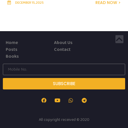
READ NOW >
DECEMBER 15, 2025
Home
About Us
Posts
Contact
Books
SUBSCRIBE
All copyright received © 2020