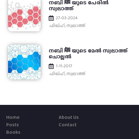
നബി ﷺ യുടെ പേരില്‍
സ്വലാത്ത്
27-03-2024
ഫിഖ്ഹ്
,
സ്വലാത്ത്
നബി ﷺ യുടെ മേല്‍ സ്വലാത്ത്
ചൊല്ലല്‍
1-11-2017
ഫിഖ്ഹ്
,
സ്വലാത്ത്
Home
About Us
Posts
Contact
Books