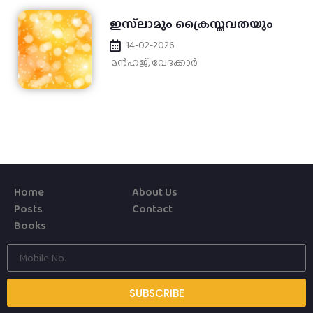
ഇസ്‌ലാമും ക്രൈസ്തവതയും
14-02-2026
മന്‍ഹജ്
,
വേദക്കാർ
Home
About Us
Posts
Contact
Books
SUBSCRIBE