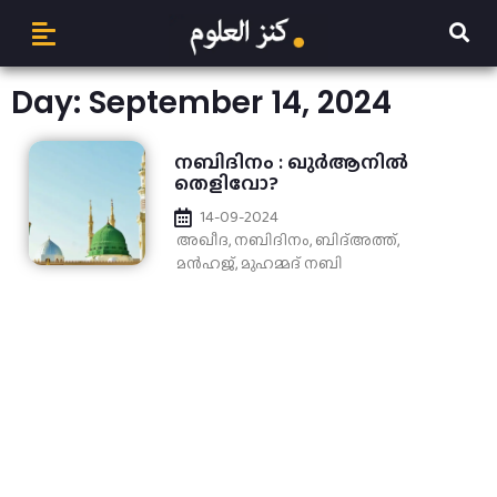
Day: September 14, 2024
നബിദിനം : ഖുര്‍ആനിൽ
തെളിവോ?
14-09-2024
അഖീദ
,
നബിദിനം
,
ബിദ്അത്ത്
,
മന്‍ഹജ്
,
മുഹമ്മദ് നബി