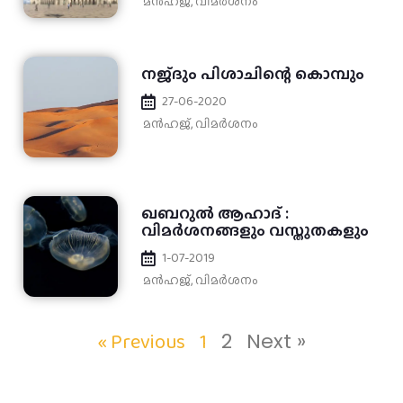
മന്‍ഹജ്
,
വിമർശനം
നജ്ദും പിശാചിന്റെ കൊമ്പും
27-06-2020
മന്‍ഹജ്
,
വിമർശനം
ഖബറുല്‍ ആഹാദ് :
വിമര്‍ശനങ്ങളും വസ്തുതകളും
1-07-2019
മന്‍ഹജ്
,
വിമർശനം
« Previous
1
2
Next »