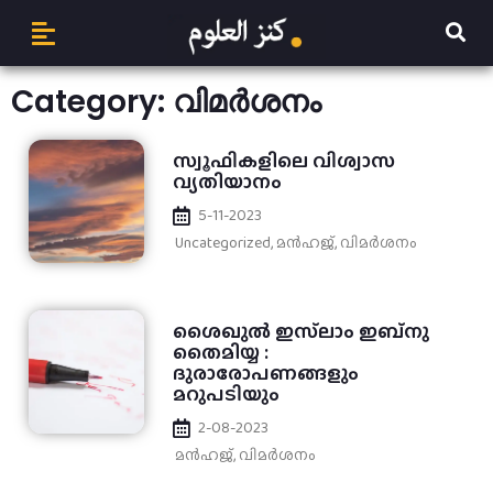
Category: വിമർശനം
സ്വൂഫികളിലെ വിശ്വാസ
വ്യതിയാനം
5-11-2023
Uncategorized
,
മന്‍ഹജ്
,
വിമർശനം
ശൈഖുൽ ഇസ്‌ലാം ഇബ്‌നു
തൈമിയ്യ :
ദുരാരോപണങ്ങളും
മറുപടിയും
2-08-2023
മന്‍ഹജ്
,
വിമർശനം